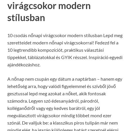
virágcsokor modern
stílusban
10 csodás nőnapi virágcsokor modern stílusban Lepd meg
szeretteidet modern nőnapi virágcsokorral! Fedezd fel a
10 legtrendibb kompozíciót, praktikus választási
tippekkel, táblázatokkal és GYIK résszel. Inspiráció egyedi
ajándékozáshoz.
A nőnap nem csupán egy dátum a naptárban – hanem egy
lehetőség arra, hogy valódi figyelemmel és szívből jövő
gesztussal lepd meg azokat a nőket, akik fontosak
számodra. Legyen szó édesanyádról, párodról,
kolléganődről vagy egy kedves barátról, egy jól
megválasztott virágcsokor mindig többet mond ezer
szónál. De valljuk be: a klasszikus piros tulipán már nem
mindig elég, ha igazán különleges hatást szeretnél elérni.