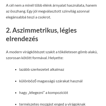
A cél nem a minél több élénk árnyalat használata, hanem
az összhang. Egy jól megválasztott színvilág azonnal
elegánsabbá teszi a csokrot.
2. Aszimmetrikus, légies
elrendezés
A modern virágkötészet szakít a tökéletesen gömb alakú,
szorosan kötött formával. Helyette:
lazább szerkezetet alkalmaz
különböző magasságú szárakat használ
hagy „lélegezni” a kompozíciót
természetes mozgást enged a virágoknak