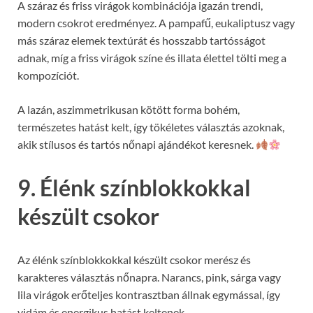
A száraz és friss virágok kombinációja igazán trendi,
modern csokrot eredményez. A pampafű, eukaliptusz vagy
más száraz elemek textúrát és hosszabb tartósságot
adnak, míg a friss virágok színe és illata élettel tölti meg a
kompozíciót.
A lazán, aszimmetrikusan kötött forma bohém,
természetes hatást kelt, így tökéletes választás azoknak,
akik stílusos és tartós nőnapi ajándékot keresnek.
9. Élénk színblokkokkal
készült csokor
Az élénk színblokkokkal készült csokor merész és
karakteres választás nőnapra. Narancs, pink, sárga vagy
lila virágok erőteljes kontrasztban állnak egymással, így
vidám és energikus hatást keltenek.