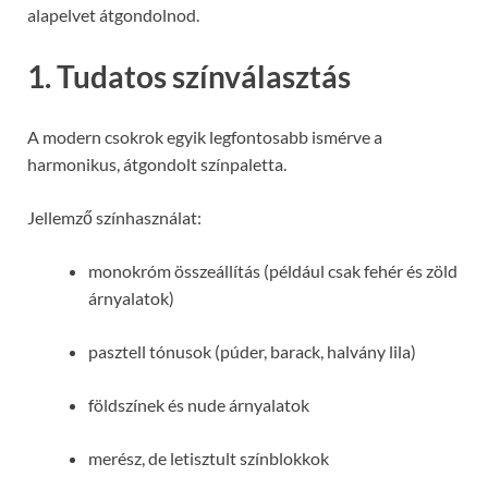
alapelvet átgondolnod.
1. Tudatos színválasztás
A modern csokrok egyik legfontosabb ismérve a
harmonikus, átgondolt színpaletta.
Jellemző színhasználat:
monokróm összeállítás (például csak fehér és zöld
árnyalatok)
pasztell tónusok (púder, barack, halvány lila)
földszínek és nude árnyalatok
merész, de letisztult színblokkok