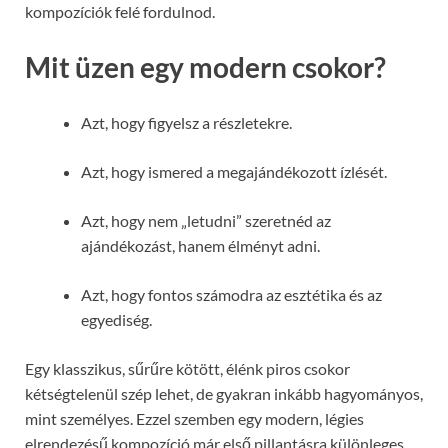
kompozíciók felé fordulnod.
Mit üzen egy modern csokor?
Azt, hogy figyelsz a részletekre.
Azt, hogy ismered a megajándékozott ízlését.
Azt, hogy nem „letudni” szeretnéd az
ajándékozást, hanem élményt adni.
Azt, hogy fontos számodra az esztétika és az
egyediség.
Egy klasszikus, sűrűre kötött, élénk piros csokor
kétségtelenül szép lehet, de gyakran inkább hagyományos,
mint személyes. Ezzel szemben egy modern, légies
elrendezésű kompozíció már első pillantásra különleges