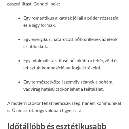
összeállítást. Gondolj bele:
Egy romantikus alkatnak jól áll a púder rózsaszín
és a lágy formák.
Egy energikus, határozott nőhöz illenek az élénk
színblokkok.
Egy minimalista stílusú nő inkább a fehér, zöld és
letisztult kompozíciókat fogja értékelni.
Egy természetközeli személyiségnek a bohém,
vadvirág hatású csokor lehet a telitalálat.
A modern csokor tehát nemcsak szép, hanem kommunikál
is. Üzen arról, hogy valóban figyelsz rá.
Időtállóbb és esztétikusabb