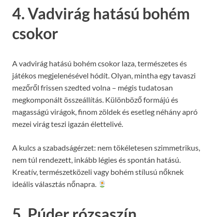
4. Vadvirág hatású bohém
csokor
A vadvirág hatású bohém csokor laza, természetes és
játékos megjelenésével hódít. Olyan, mintha egy tavaszi
mezőről frissen szedted volna – mégis tudatosan
megkomponált összeállítás. Különböző formájú és
magasságú virágok, finom zöldek és esetleg néhány apró
mezei virág teszi igazán élettelivé.
A kulcs a szabadságérzet: nem tökéletesen szimmetrikus,
nem túl rendezett, inkább légies és spontán hatású.
Kreatív, természetközeli vagy bohém stílusú nőknek
ideális választás nőnapra.
5. Púder rózsaszín