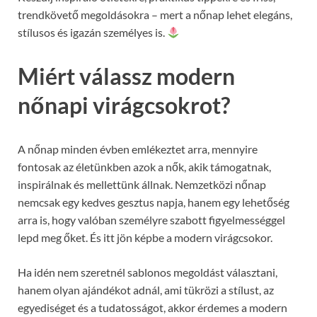
trendkövető megoldásokra – mert a nőnap lehet elegáns,
stílusos és igazán személyes is.
Miért válassz modern
nőnapi virágcsokrot?
A nőnap minden évben emlékeztet arra, mennyire
fontosak az életünkben azok a nők, akik támogatnak,
inspirálnak és mellettünk állnak.
Nemzetközi nőnap
nemcsak egy kedves gesztus napja, hanem egy lehetőség
arra is, hogy valóban személyre szabott figyelmességgel
lepd meg őket. És itt jön képbe a modern virágcsokor.
Ha idén nem szeretnél sablonos megoldást választani,
hanem olyan ajándékot adnál, ami tükrözi a stílust, az
egyediséget és a tudatosságot, akkor érdemes a modern