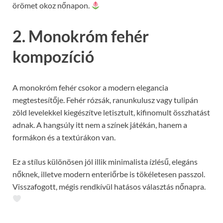
örömet okoz nőnapon.
2. Monokróm fehér
kompozíció
A monokróm fehér csokor a modern elegancia
megtestesítője. Fehér rózsák, ranunkulusz vagy tulipán
zöld levelekkel kiegészítve letisztult, kifinomult összhatást
adnak. A hangsúly itt nem a színek játékán, hanem a
formákon és a textúrákon van.
Ez a stílus különösen jól illik minimalista ízlésű, elegáns
nőknek, illetve modern enteriőrbe is tökéletesen passzol.
Visszafogott, mégis rendkívül hatásos választás nőnapra.