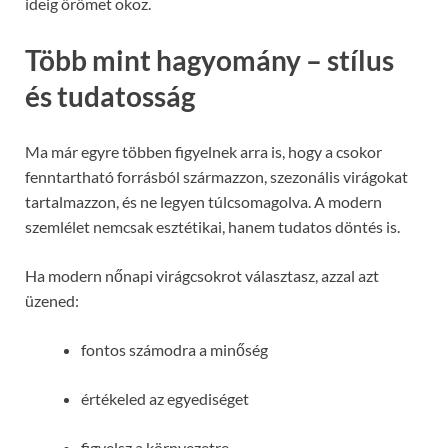
ideig örömet okoz.
Több mint hagyomány – stílus
és tudatosság
Ma már egyre többen figyelnek arra is, hogy a csokor
fenntartható forrásból származzon, szezonális virágokat
tartalmazzon, és ne legyen túlcsomagolva. A modern
szemlélet nemcsak esztétikai, hanem tudatos döntés is.
Ha modern nőnapi virágcsokrot választasz, azzal azt
üzened:
fontos számodra a minőség
értékeled az egyediséget
figyelsz a környezetre