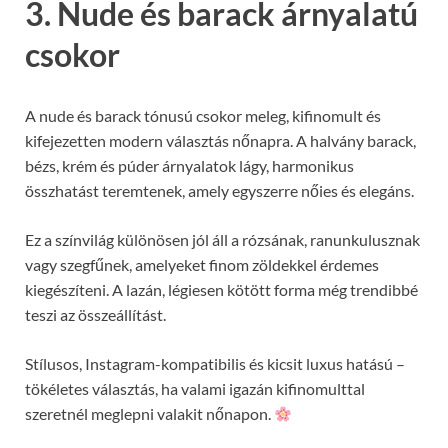
3. Nude és barack árnyalatú
csokor
A nude és barack tónusú csokor meleg, kifinomult és
kifejezetten modern választás nőnapra. A halvány barack,
bézs, krém és púder árnyalatok lágy, harmonikus
összhatást teremtenek, amely egyszerre nőies és elegáns.
Ez a színvilág különösen jól áll a rózsának, ranunkulusznak
vagy szegfűnek, amelyeket finom zöldekkel érdemes
kiegészíteni. A lazán, légiesen kötött forma még trendibbé
teszi az összeállítást.
Stílusos, Instagram-kompatibilis és kicsit luxus hatású –
tökéletes választás, ha valami igazán kifinomulttal
szeretnél meglepni valakit nőnapon.