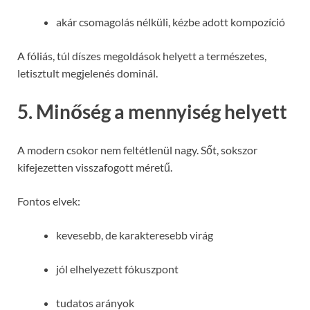
akár csomagolás nélküli, kézbe adott kompozíció
A fóliás, túl díszes megoldások helyett a természetes,
letisztult megjelenés dominál.
5. Minőség a mennyiség helyett
A modern csokor nem feltétlenül nagy. Sőt, sokszor
kifejezetten visszafogott méretű.
Fontos elvek:
kevesebb, de karakteresebb virág
jól elhelyezett fókuszpont
tudatos arányok