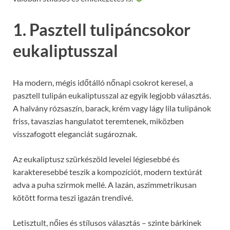
1. Pasztell tulipáncsokor
eukaliptusszal
Ha modern, mégis időtálló nőnapi csokrot keresel, a
pasztell tulipán eukaliptusszal az egyik legjobb választás.
A halvány rózsaszín, barack, krém vagy lágy lila tulipánok
friss, tavaszias hangulatot teremtenek, miközben
visszafogott eleganciát sugároznak.
Az eukaliptusz szürkészöld levelei légiesebbé és
karakteresebbé teszik a kompozíciót, modern textúrát
adva a puha szirmok mellé. A lazán, aszimmetrikusan
kötött forma teszi igazán trendivé.
Letisztult, nőies és stílusos választás – szinte bárkinek