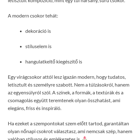
letisztult kompozíció, mint egy túl harsány, sűrű csokor.
A modern csokor tehát:
dekoráció is
stíluselem is
hangulatkeltő kiegészítő is
Egy virágcsokor attól lesz igazán modern, hogy tudatos,
letisztult és személyre szabott. Nem a túlzásokról, hanem
az egyensúlyról szól. A színek, a formák, a textúrák és a
csomagolás együtt teremtenek olyan összhatást, ami
elegáns, friss és inspiráló.
Ha ezeket a szempontokat szem előtt tartod, garantáltan
olyan nőnapi csokrot választasz, ami nemcsak szép, hanem
valóban stílusos és emlékezetes is.