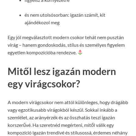
és nem utolsósorban: igazán számít, kit
ajándékozol meg
Egy jól megválasztott modern csokor tehát nem pusztán
virág – hanem gondoskodás, stílus és személyes figyelem
egyetlen kompozícióba rendezve.
Mitől lesz igazán modern
egy virágcsokor?
A modern virágcsokor nem attól különleges, hogy drágább
vagy egzotikusabb virágokból készül. Sokkal inkább a
szemlélet, az arányérzék és az összhatás teszi igazán
korszerűvé. Ha szeretnéd megérteni, mitől válik egy
kompozíció igazán trendivé és stílusossá, érdemes néhány