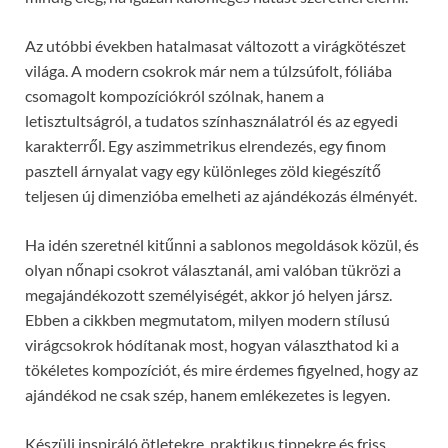
Az utóbbi években hatalmasat változott a virágkötészet
világa. A modern csokrok már nem a túlzsúfolt, fóliába
csomagolt kompozíciókról szólnak, hanem a
letisztultságról, a tudatos színhasználatról és az egyedi
karakterről. Egy aszimmetrikus elrendezés, egy finom
pasztell árnyalat vagy egy különleges zöld kiegészítő
teljesen új dimenzióba emelheti az ajándékozás élményét.
Ha idén szeretnél kitűnni a sablonos megoldások közül, és
olyan nőnapi csokrot választanál, ami valóban tükrözi a
megajándékozott személyiségét, akkor jó helyen jársz.
Ebben a cikkben megmutatom, milyen modern stílusú
virágcsokrok hódítanak most, hogyan választhatod ki a
tökéletes kompozíciót, és mire érdemes figyelned, hogy az
ajándékod ne csak szép, hanem emlékezetes is legyen.
Készülj inspiráló ötletekre, praktikus tippekre és friss,