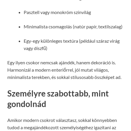
Pasztell vagy monokróm színvilág
Minimalista csomagolás (natúr papír, textilszalag)
Egy-egy különleges textúra (például száraz virág
vagy díszfű)
Egy ilyen csokor nemcsak ajándék, hanem dekoráció is.
Harmonizál a modern enteriőrrel, jól mutat világos,
minimalista terekben, és sokkal stílusosabb összképet ad.
Személyre szabottabb, mint
gondolnád
Amikor modern csokrot választasz, sokkal könnyebben
tudod a megajándékozott személyiségéhez igazítani az