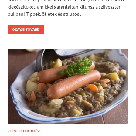
kiegészítőket, amikkel garantáltan kitűnsz a szilveszteri
buliban! Tippek, ötletek és stílusos …
OLVASS TOVÁBB
SZILVESZTER- ÚJÉV