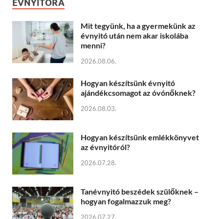
ÉVNYITÓRA
Mit tegyünk, ha a gyermekünk az
évnyitó után nem akar iskolába
menni?
2026.08.06.
Hogyan készítsünk évnyitó
ajándékcsomagot az óvónőknek?
2026.08.03.
Hogyan készítsünk emlékkönyvet
az évnyitóról?
2026.07.28.
Tanévnyitó beszédek szülőknek –
hogyan fogalmazzuk meg?
2026.07.27.