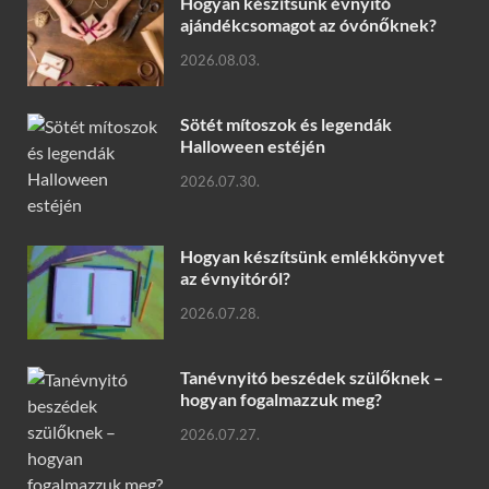
Hogyan készítsünk évnyitó
ajándékcsomagot az óvónőknek?
2026.08.03.
Sötét mítoszok és legendák
Halloween estéjén
2026.07.30.
Hogyan készítsünk emlékkönyvet
az évnyitóról?
2026.07.28.
Tanévnyitó beszédek szülőknek –
hogyan fogalmazzuk meg?
2026.07.27.