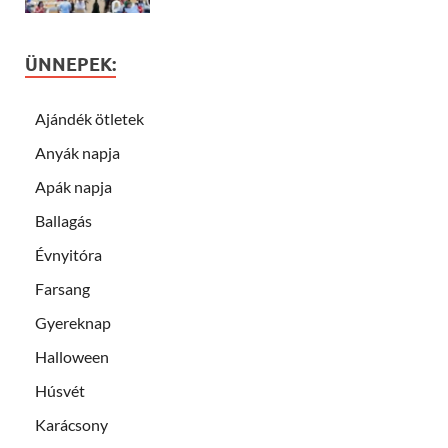
ÜNNEPEK:
Ajándék ötletek
Anyák napja
Apák napja
Ballagás
Évnyitóra
Farsang
Gyereknap
Halloween
Húsvét
Karácsony