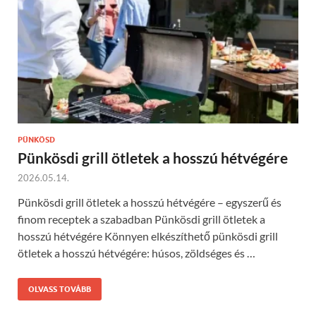
PÜNKÖSD
Pünkösdi grill ötletek a hosszú hétvégére
2026.05.14.
Pünkösdi grill ötletek a hosszú hétvégére – egyszerű és
finom receptek a szabadban Pünkösdi grill ötletek a
hosszú hétvégére Könnyen elkészíthető pünkösdi grill
ötletek a hosszú hétvégére: húsos, zöldséges és …
OLVASS TOVÁBB