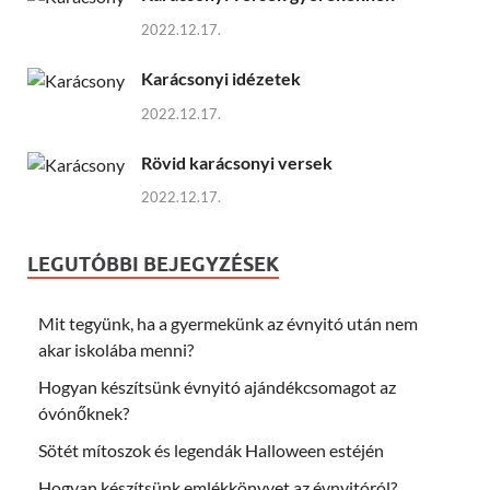
2022.12.17.
Karácsonyi idézetek
2022.12.17.
Rövid karácsonyi versek
2022.12.17.
LEGUTÓBBI BEJEGYZÉSEK
Mit tegyünk, ha a gyermekünk az évnyitó után nem
akar iskolába menni?
Hogyan készítsünk évnyitó ajándékcsomagot az
óvónőknek?
Sötét mítoszok és legendák Halloween estéjén
Hogyan készítsünk emlékkönyvet az évnyitóról?