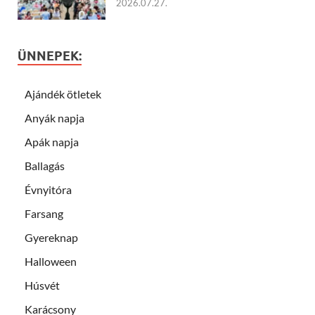
2026.07.27.
ÜNNEPEK:
Ajándék ötletek
Anyák napja
Apák napja
Ballagás
Évnyitóra
Farsang
Gyereknap
Halloween
Húsvét
Karácsony