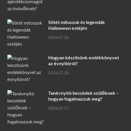
Sötét mítoszok és legendák
Halloween estéjén
2026.07.30.
Hogyan készítsünk emlékkönyvet
az évnyitóról?
2026.07.28.
Tanévnyitó beszédek szülőknek –
hogyan fogalmazzuk meg?
2026.07.27.