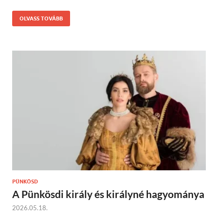
OLVASS TOVÁBB
PÜNKÖSD
A Pünkösdi király és királyné hagyománya
2026.05.18.