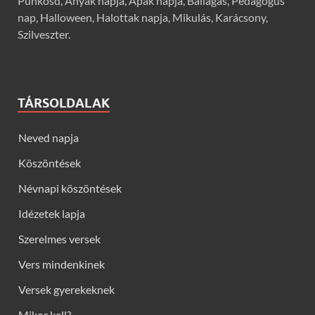
Pünkösd, Anyák napja, Apák napja, Ballagás, Pedagógus
nap, Halloween, Halottak napja, Mikulás, Karácsony,
Szilveszter.
TÁRSOLDALAK
Neved napja
Köszöntések
Névnapi köszöntések
Idézetek lapja
Szerelmes versek
Vers mindenkinek
Versek gyerekeknek
Mikor kell?