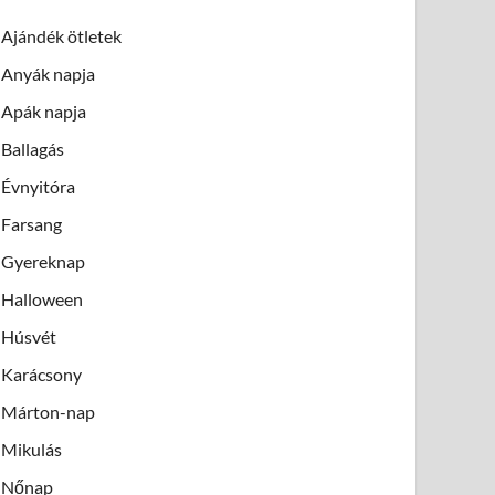
Ajándék ötletek
Anyák napja
Apák napja
Ballagás
Évnyitóra
Farsang
Gyereknap
Halloween
Húsvét
Karácsony
Márton-nap
Mikulás
Nőnap