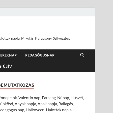
ottak napja, Mikulás, Karácsony, Szilveszter.
YEREKNAP
PEDAGÓGUSNAP
R- ÚJÉV
BEMUTATKOZÁS
nnepeink, Valentin nap, Farsang, Nőnap, Húsvét,
ünkösd, Anyák napja, Apák napja, Ballagás,
edagógus nap, Halloween, Halottak napja,