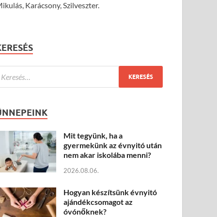
ikulás, Karácsony, Szilveszter.
KERESÉS
ÜNNEPEINK
Mit tegyünk, ha a
gyermekünk az évnyitó után
nem akar iskolába menni?
2026.08.06.
Hogyan készítsünk évnyitó
ajándékcsomagot az
óvónőknek?