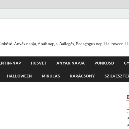
nkösd, Anyák napja, Apák napja, Ballagás, Pedagógus nap, Halloween, Hal
ENTIN-NAP
HÚSVÉT
ANYÁK NAPJA
PÜNKÖSD
G
HALLOWEEN
MIKULÁS
KARÁCSONY
SZILVESZTE
Ü
P
P