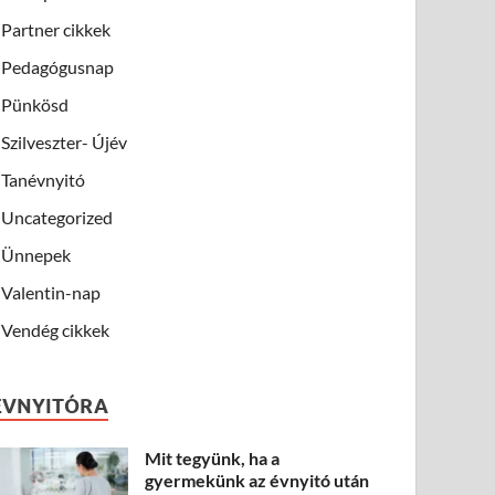
Partner cikkek
Pedagógusnap
Pünkösd
Szilveszter- Újév
Tanévnyitó
Uncategorized
Ünnepek
Valentin-nap
Vendég cikkek
ÉVNYITÓRA
Mit tegyünk, ha a
gyermekünk az évnyitó után