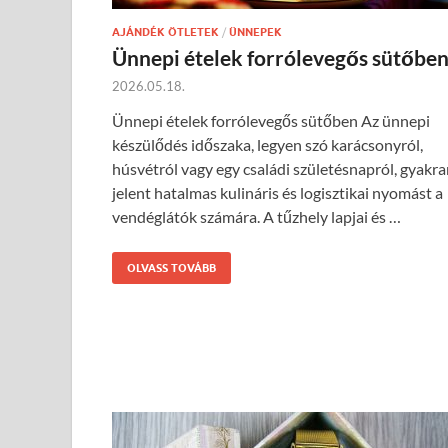
AJÁNDÉK ÖTLETEK
/
ÜNNEPEK
Ünnepi ételek forrólevegős sütőbe
2026.05.18.
Ünnepi ételek forrólevegős sütőben Az ünnepi
készülődés időszaka, legyen szó karácsonyról,
húsvétról vagy egy családi születésnapról, gyakr
jelent hatalmas kulináris és logisztikai nyomást a
vendéglátók számára. A tűzhely lapjai és …
OLVASS TOVÁBB