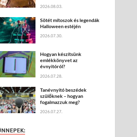
2026.08.03.
Sötét mítoszok és legendák
Halloween estéjén
2026.07.30.
Hogyan készítsünk
emlékkönyvet az
évnyitóról?
2026.07.28.
Tanévnyitó beszédek
szülőknek – hogyan
fogalmazzuk meg?
2026.07.27.
ÜNNEPEK: