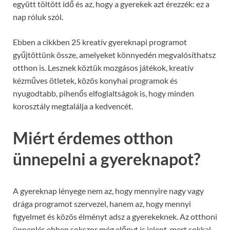
együtt töltött idő és az, hogy a gyerekek azt érezzék: ez a
nap róluk szól.
Ebben a cikkben 25 kreatív gyereknapi programot
gyűjtöttünk össze, amelyeket könnyedén megvalósíthatsz
otthon is. Lesznek köztük mozgásos játékok, kreatív
kézműves ötletek, közös konyhai programok és
nyugodtabb, pihenős elfoglaltságok is, hogy minden
korosztály megtalálja a kedvencét.
Miért érdemes otthon
ünnepelni a gyereknapot?
A gyereknap lényege nem az, hogy mennyire nagy vagy
drága programot szervezel, hanem az, hogy mennyi
figyelmet és közös élményt adsz a gyerekeknek. Az otthoni
ünneplés ebben sokszor még előnyt is jelent, mert sokkal