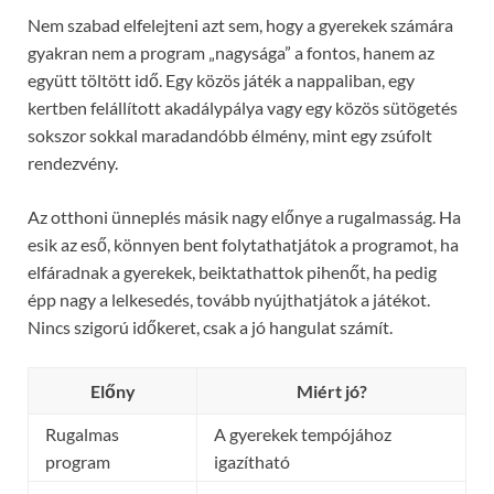
Nem szabad elfelejteni azt sem, hogy a gyerekek számára
gyakran nem a program „nagysága” a fontos, hanem az
együtt töltött idő. Egy közös játék a nappaliban, egy
kertben felállított akadálypálya vagy egy közös sütögetés
sokszor sokkal maradandóbb élmény, mint egy zsúfolt
rendezvény.
Az otthoni ünneplés másik nagy előnye a rugalmasság. Ha
esik az eső, könnyen bent folytathatjátok a programot, ha
elfáradnak a gyerekek, beiktathattok pihenőt, ha pedig
épp nagy a lelkesedés, tovább nyújthatjátok a játékot.
Nincs szigorú időkeret, csak a jó hangulat számít.
Előny
Miért jó?
Rugalmas
A gyerekek tempójához
program
igazítható