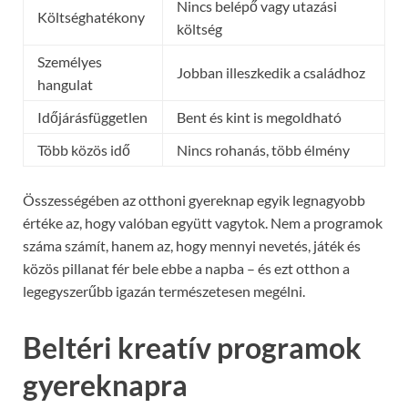
Nincs belépő vagy utazási
Költséghatékony
költség
Személyes
Jobban illeszkedik a családhoz
hangulat
Időjárásfüggetlen
Bent és kint is megoldható
Több közös idő
Nincs rohanás, több élmény
Összességében az otthoni gyereknap egyik legnagyobb
értéke az, hogy valóban együtt vagytok. Nem a programok
száma számít, hanem az, hogy mennyi nevetés, játék és
közös pillanat fér bele ebbe a napba – és ezt otthon a
legegyszerűbb igazán természetesen megélni.
Beltéri kreatív programok
gyereknapra