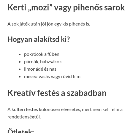
Kerti „mozi” vagy pihenős sarok
A sok játék után jól jön egy kis pihenés is.
Hogyan alakítsd ki?
pokrócok a fűben
párnák, babzsákok
limonádé és nasi
meseolvasás vagy rövid film
Kreatív festés a szabadban
A kültéri festés különösen élvezetes, mert nem kell félni a
rendetlenségtől.
Ötletek: