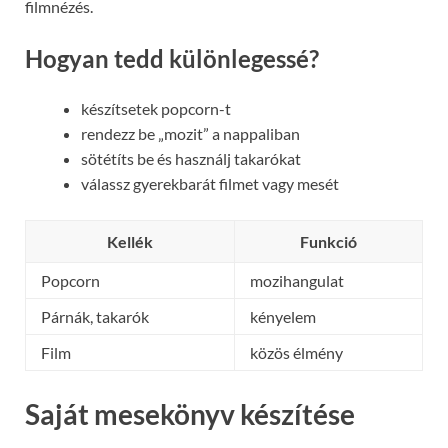
filmnézés.
Hogyan tedd különlegessé?
készítsetek popcorn-t
rendezz be „mozit” a nappaliban
sötétíts be és használj takarókat
válassz gyerekbarát filmet vagy mesét
Kellék
Funkció
Popcorn
mozihangulat
Párnák, takarók
kényelem
Film
közös élmény
Saját mesekönyv készítése