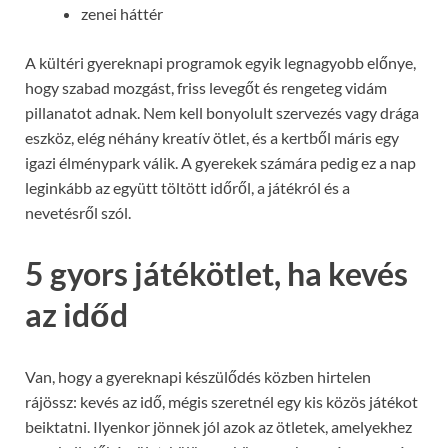
zenei háttér
A kültéri gyereknapi programok egyik legnagyobb előnye,
hogy szabad mozgást, friss levegőt és rengeteg vidám
pillanatot adnak. Nem kell bonyolult szervezés vagy drága
eszköz, elég néhány kreatív ötlet, és a kertből máris egy
igazi élménypark válik. A gyerekek számára pedig ez a nap
leginkább az együtt töltött időről, a játékról és a
nevetésről szól.
5 gyors játékötlet, ha kevés
az időd
Van, hogy a gyereknapi készülődés közben hirtelen
rájössz: kevés az idő, mégis szeretnél egy kis közös játékot
beiktatni. Ilyenkor jönnek jól azok az ötletek, amelyekhez