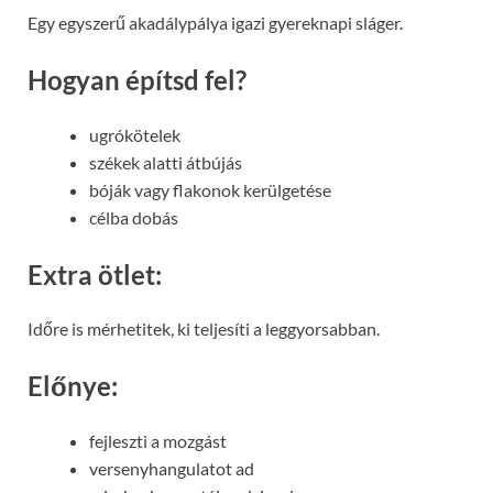
Egy egyszerű akadálypálya igazi gyereknapi sláger.
Hogyan építsd fel?
ugrókötelek
székek alatti átbújás
bóják vagy flakonok kerülgetése
célba dobás
Extra ötlet:
Időre is mérhetitek, ki teljesíti a leggyorsabban.
Előnye:
fejleszti a mozgást
versenyhangulatot ad