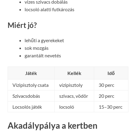
vizes szivacs dobálás
locsoló alatti futkározás
Miért jó?
lehűti a gyerekeket
sok mozgás
garantált nevetés
Játék
Kellék
Idő
Vízipisztoly csata
vízipisztoly
30 perc
Szivacsdobás
szivacs, vödör
20 perc
Locsolós játék
locsoló
15–30 perc
Akadálypálya a kertben