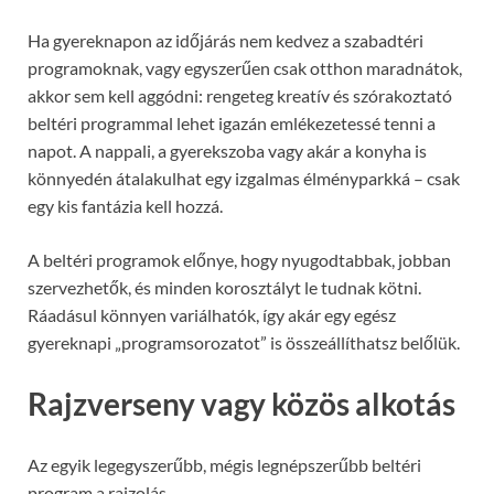
Ha gyereknapon az időjárás nem kedvez a szabadtéri
programoknak, vagy egyszerűen csak otthon maradnátok,
akkor sem kell aggódni: rengeteg kreatív és szórakoztató
beltéri programmal lehet igazán emlékezetessé tenni a
napot. A nappali, a gyerekszoba vagy akár a konyha is
könnyedén átalakulhat egy izgalmas élményparkká – csak
egy kis fantázia kell hozzá.
A beltéri programok előnye, hogy nyugodtabbak, jobban
szervezhetők, és minden korosztályt le tudnak kötni.
Ráadásul könnyen variálhatók, így akár egy egész
gyereknapi „programsorozatot” is összeállíthatsz belőlük.
Rajzverseny vagy közös alkotás
Az egyik legegyszerűbb, mégis legnépszerűbb beltéri
program a rajzolás.