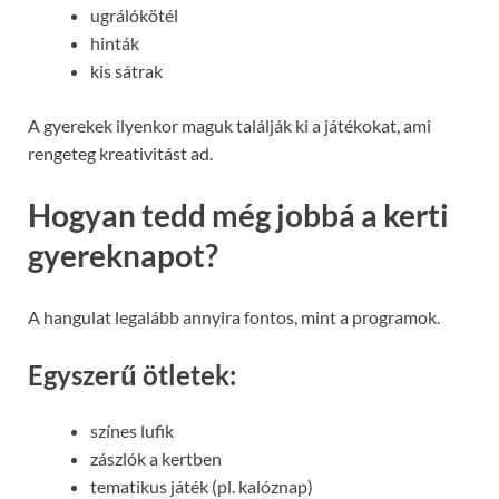
ugrálókötél
hinták
kis sátrak
A gyerekek ilyenkor maguk találják ki a játékokat, ami
rengeteg kreativitást ad.
Hogyan tedd még jobbá a kerti
gyereknapot?
A hangulat legalább annyira fontos, mint a programok.
Egyszerű ötletek:
színes lufik
zászlók a kertben
tematikus játék (pl. kalóznap)