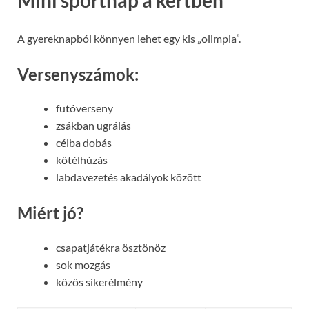
A gyereknapból könnyen lehet egy kis „olimpia”.
Versenyszámok:
futóverseny
zsákban ugrálás
célba dobás
kötélhúzás
labdavezetés akadályok között
Miért jó?
csapatjátékra ösztönöz
sok mozgás
közös sikerélmény