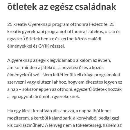
ötletek az egész családnak
25 kreatív Gyereknapi program otthonra Fedezz fel 25
kreatív gyereknapi programot otthonra! Játékos, olcsó és
egyszerű ötletek bentre és kertbe, közös családi
élményekkel és GYIK résszel.
A gyereknap az egyik legvidámabb alkalom az évben,
amikor minden a játékról, a nevetésről és a közös
élményekről szól. Nem feltétlenül kell drága programokat
szervezni vagy elutazni ahhoz, hogy emlékezetes legyen ez
a nap – sokszor éppen az otthoni, egyszerű ötletek hozzák
a legnagyobb örömöt a gyerekeknek.
Ha egy kicsit kreatívan állsz hozzá, a nappaliból lehet
moziterem, a kertből kalandpark, a konyhából pedig igazi
kis cukrászműhely. A lényeg nem a tökéletesség, hanem az