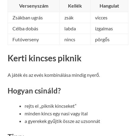
Versenyszám
Kellék
Hangulat
Zsákban ugrás
zsák
vicces
Célba dobás
labda
izgalmas
Futóverseny
nincs
pörgős
Kerti kincses piknik
A játék és az evés kombinálása mindig nyerő.
Hogyan csináld?
rejts el „piknik kincseket”
minden kincs egy nasi vagy ital
a gyerekek gyűjtik össze az uzsonnát