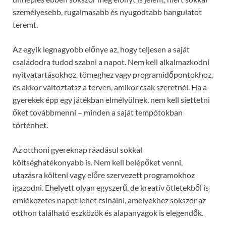
személyesebb, rugalmasabb és nyugodtabb hangulatot
teremt.
Az egyik legnagyobb előnye az, hogy teljesen a saját
családodra tudod szabni a napot. Nem kell alkalmazkodni
nyitvatartásokhoz, tömeghez vagy programidőpontokhoz,
és akkor változtatsz a terven, amikor csak szeretnél. Ha a
gyerekek épp egy játékban elmélyülnek, nem kell siettetni
őket továbbmenni – minden a saját tempótokban
történhet.
Az otthoni gyereknap ráadásul sokkal
költséghatékonyabb is. Nem kell belépőket venni,
utazásra költeni vagy előre szervezett programokhoz
igazodni. Ehelyett olyan egyszerű, de kreatív ötletekből is
emlékezetes napot lehet csinálni, amelyekhez sokszor az
otthon található eszközök és alapanyagok is elegendők.