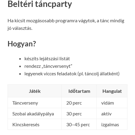
Beltéri táncparty
Ha kicsit mozgásosabb programra vágytok, a tánc mindig
jó választás.
Hogyan?
készíts lejátszási listát
rendezz „táncversenyt”
legyenek vicces feladatok (pl. táncolj állatként)
Játék
Időtartam
Hangulat
Táncverseny
20 perc
vidám
Szobai akadálypálya
30 perc
aktív
Kincskeresés
30–45 perc
izgalmas