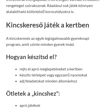
rengeteget szórakoznak. Ráadásul sok játék könnyen
átalakítható különböző korosztályokra is.
Kincskereső játék a kertben
A kincskeresés az egyik legizgalmasabb gyereknapi
program, amit szinte minden gyerek imád.
Hogyan készítsd el?
rejts el apró meglepetéseket a kertben
készíts térképet vagy egyszerű nyomokat
adj feladatokat minden állomáshoz
Ötletek a „kincshez”:
apró játékok