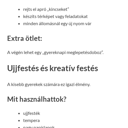
rejts el apró „kincseket”
készíts térképet vagy feladatokat
minden állomásnál egy új nyom vár
Extra ötlet:
A végén lehet egy „gyereknapi meglepetésdoboz”.
Ujjfestés és kreatív festés
A kisebb gyerekek számára ez igazi élmény.
Mit használhattok?
ujjfesték
tempera
nagy papírlapok