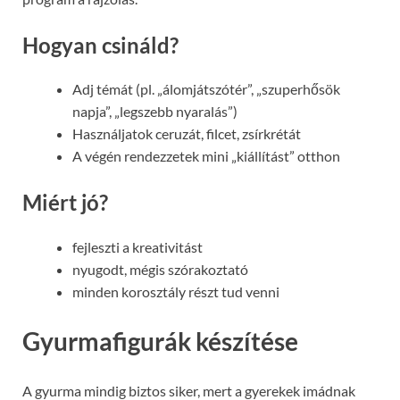
Hogyan csináld?
Adj témát (pl. „álomjátszótér”, „szuperhősök
napja”, „legszebb nyaralás”)
Használjatok ceruzát, filcet, zsírkrétát
A végén rendezzetek mini „kiállítást” otthon
Miért jó?
fejleszti a kreativitást
nyugodt, mégis szórakoztató
minden korosztály részt tud venni
Gyurmafigurák készítése
A gyurma mindig biztos siker, mert a gyerekek imádnak