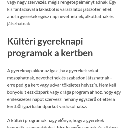
vagy nagy szervezés, mégis rengeteg élményt adnak. Egy
kis fantáziával a lakásból is varázslatos játszótér lehet,
ahol a gyerekek egész nap nevethetnek, alkothatnak és
játszhatnak
Kültéri gyereknapi
programok a kertben
A gyereknap akkor az igazi, ha a gyerekek sokat
mozoghatnak, nevethetnek és szabadon játszhatnak –
erre pedig a kert vagy udvar tökéletes helyszín. Nem kell
bonyolult eszközpark vagy drága program ahhoz, hogy egy
emlékezetes napot szervezz: néhány egyszerű ötlettel a
kertből igazi kalandparkot varázsolhatsz.
A kültéri programok nagy előnye, hogy a gyerekek
levezetik az energiájukat, friss levegőn vannak, és közben