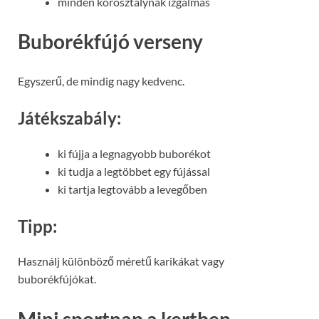
minden korosztálynak izgalmas
Buborékfújó verseny
Egyszerű, de mindig nagy kedvenc.
Játékszabály:
ki fújja a legnagyobb buborékot
ki tudja a legtöbbet egy fújással
ki tartja legtovább a levegőben
Tipp:
Használj különböző méretű karikákat vagy
buborékfújókat.
Mini sportnap a kertben