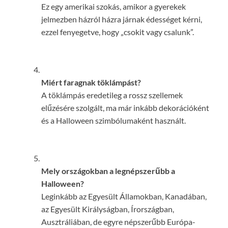
Ez egy amerikai szokás, amikor a gyerekek
jelmezben házról házra járnak édességet kérni,
ezzel fenyegetve, hogy „csokit vagy csalunk”.
Miért faragnak töklámpást?
A töklámpás eredetileg a rossz szellemek
elűzésére szolgált, ma már inkább dekorációként
és a Halloween szimbólumaként használt.
Mely országokban a legnépszerűbb a
Halloween?
Leginkább az Egyesült Államokban, Kanadában,
az Egyesült Királyságban, Írországban,
Ausztráliában, de egyre népszerűbb Európa-