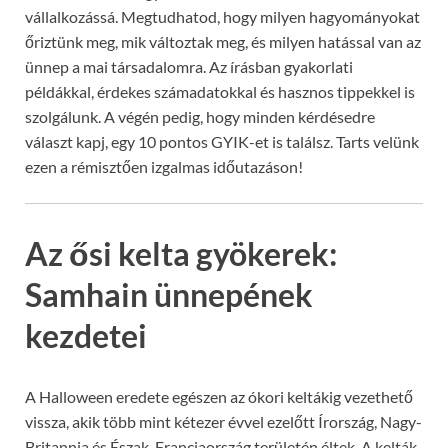
vállalkozássá. Megtudhatod, hogy milyen hagyományokat
őriztünk meg, mik változtak meg, és milyen hatással van az
ünnep a mai társadalomra. Az írásban gyakorlati
példákkal, érdekes számadatokkal és hasznos tippekkel is
szolgálunk. A végén pedig, hogy minden kérdésedre
választ kapj, egy 10 pontos GYIK-et is találsz. Tarts velünk
ezen a rémisztően izgalmas időutazáson!
Az ősi kelta gyökerek:
Samhain ünnepének
kezdetei
A Halloween eredete egészen az ókori keltákig vezethető
vissza, akik több mint kétezer évvel ezelőtt Írország, Nagy-
Britannia és Észak-Franciaország területén éltek. A kelták