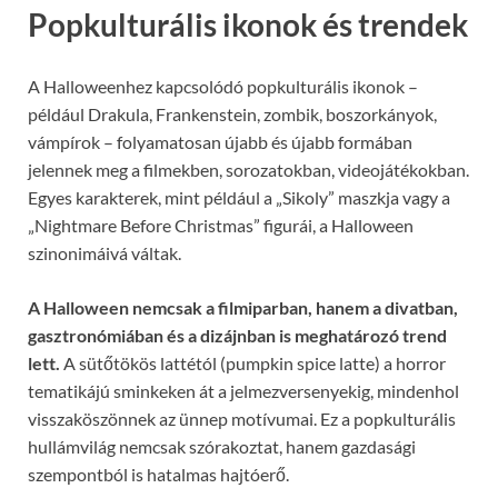
Popkulturális ikonok és trendek
A Halloweenhez kapcsolódó popkulturális ikonok –
például Drakula, Frankenstein, zombik, boszorkányok,
vámpírok – folyamatosan újabb és újabb formában
jelennek meg a filmekben, sorozatokban, videojátékokban.
Egyes karakterek, mint például a „Sikoly” maszkja vagy a
„Nightmare Before Christmas” figurái, a Halloween
szinonimáivá váltak.
A Halloween nemcsak a filmiparban, hanem a divatban,
gasztronómiában és a dizájnban is meghatározó trend
lett.
A sütőtökös lattétól (pumpkin spice latte) a horror
tematikájú sminkeken át a jelmezversenyekig, mindenhol
visszaköszönnek az ünnep motívumai. Ez a popkulturális
hullámvilág nemcsak szórakoztat, hanem gazdasági
szempontból is hatalmas hajtóerő.