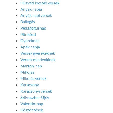
Húsvéti locsoló versek
Anyák napja
Anyák napi versek
Ballagás
Pedagógusnap
Pünkösd
Gyereknap
Apák napja
Versek gyerekeknek
Versek mindenkinek
Márton-nap
Mikulás
Mikulás versek
Karácsony
Karácsonyi versek
Szilveszter- Újév
Valentin-nap
Köszöntések