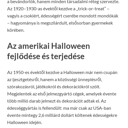
a bevándorlók, hanem minden társadalmi réteg szervezte.
Az 1920–1930-as évektől kezdve a „trick-or-treat” –
vagyis a csokiért, édességért cserébe mondott mondókák
– hagyománya is megszilárdult, elsősorban gyermekek
körében.
Az amerikai Halloween
fejlődése és terjedése
Az 1950-es évektől kezdve a Halloween már nem csupán
az ijesztgetésről, hanem a közösségi ünneplésről,
szórakozásról, játékokról és dekorációkról szólt.
Megjelentek az első jelmezgyártó cégek, amelyek évente
több millió darab jelmezt és dekorációt adtak el. Az
édességgyártás is fellendült: ma már csak az USA-ban
évente mintegy 2,6 milliárd dollárt költenek édességekre
Halloween idején.