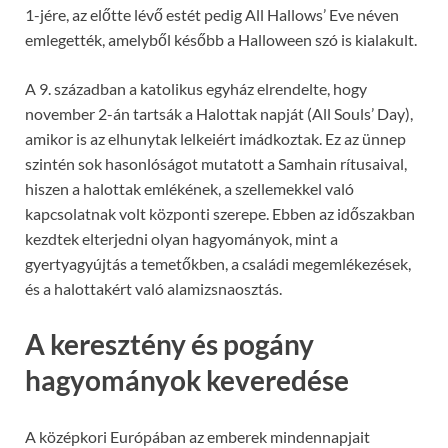
1-jére, az előtte lévő estét pedig All Hallows’ Eve néven
emlegették, amelyből később a Halloween szó is kialakult.
A 9. században a katolikus egyház elrendelte, hogy
november 2-án tartsák a Halottak napját (All Souls’ Day),
amikor is az elhunytak lelkeiért imádkoztak. Ez az ünnep
szintén sok hasonlóságot mutatott a Samhain rítusaival,
hiszen a halottak emlékének, a szellemekkel való
kapcsolatnak volt központi szerepe. Ebben az időszakban
kezdtek elterjedni olyan hagyományok, mint a
gyertyagyújtás a temetőkben, a családi megemlékezések,
és a halottakért való alamizsnaosztás.
A keresztény és pogány
hagyományok keveredése
A középkori Európában az emberek mindennapjait