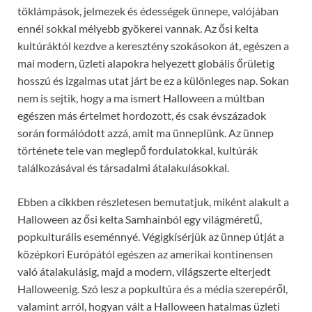
töklámpások, jelmezek és édességek ünnepe, valójában
ennél sokkal mélyebb gyökerei vannak. Az ősi kelta
kultúráktól kezdve a keresztény szokásokon át, egészen a
mai modern, üzleti alapokra helyezett globális őrületig
hosszú és izgalmas utat járt be ez a különleges nap. Sokan
nem is sejtik, hogy a ma ismert Halloween a múltban
egészen más értelmet hordozott, és csak évszázadok
során formálódott azzá, amit ma ünneplünk. Az ünnep
története tele van meglepő fordulatokkal, kultúrák
találkozásával és társadalmi átalakulásokkal.
Ebben a cikkben részletesen bemutatjuk, miként alakult a
Halloween az ősi kelta Samhainból egy világméretű,
popkulturális eseménnyé. Végigkísérjük az ünnep útját a
középkori Európától egészen az amerikai kontinensen
való átalakulásig, majd a modern, világszerte elterjedt
Halloweenig. Szó lesz a popkultúra és a média szerepéről,
valamint arról, hogyan vált a Halloween hatalmas üzleti