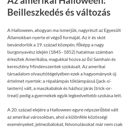
Az amerikai Halloween:
Beilleszkedés és változás
A Halloween, ahogyan ma ismerjük, nagyrészt az Egyesült
Államokban nyerte el végső formáját. Az ír és skót
bevándorlók a 19. század közepén, főképp a nagy
burgonyavész idején (1845–1852) hatalmas számban
érkeztek Amerikába, magukkal hozva az ősi Samhain és
keresztény Mindenszentek szokásait. Az amerikai
társadalom olvasztótégelyében ezek a hagyományok új
értelmet nyertek: a répalámpás töklámpássá (jack-o’-
lantern) vált, a maszkabálok és házhoz járás (trick-or-
treat) pedig a gyermekek egyik legkedveltebb szokása lett.
A 20. század elejére a Halloween egyre népszerűbbé vált
az amerikai városokban, ahol a különféle közösségi
eseményeket, jelmezbálokat, felvonulásokat már nem csak