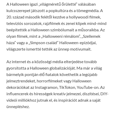
A Halloween igazi „világméretű őrületté” válásában
kulcsszerepet játszott a popkultúra és a tömegmédia. A
20. század második felétől kezdve a hollywoodi filmek,
televíziós sorozatok, rajzfilmek és zenei klipek mind-mind
beépítették a Halloween szimbólumait a műsoraikba. Az
olyan filmek, mint a „Halloweeni rémálom”, „Szellemek
háza” vagy a „Simpson család” Halloween-epizódjai,
világszerte ismertté tették az ünnep motívumait.
Az internet és a közösségi média elterjedése tovább
gyorsította a Halloween globalizációját. Ma már a világ
bármelyik pontján élő fiatalok követhetik a legújabb
jelmeztrendeket, horrorfilmeket vagy Halloween
dekorációkat az Instagramon, TikTokon, YouTube-on. Az
influencerek és hírességek kreatív jelmezei, díszítései, DIY-
videói milliókhoz jutnak el, és inspirációt adnak a saját
ünnepléshez.