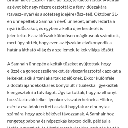
az évet két nagy részre osztották: a fény időszakára
(tavasz–nyár) és a sötétség idejére (ősz–tél). Október 31-
én ünnepelték a Samhain nevű ünnepet, amely lezárta a
nyári időszakot, és egyben a kelta újév kezdetét is
jelentette. Ez az időszak különösen mágikusnak számított,
mert úgy hitték, hogy ezen az éjszakán elvékonyodik a
határ a látható világ és a szellemek, lelkek világa között.
A Samhain ünnepén a kelták tüzeket gyújtottak, hogy
elűzzék a gonosz szellemeket, és visszariasztották azokat a
lelkeket, akik ártani akartak az élőknek. Ekkor különféle
áldozati ajándékokkal és bonyolult rituálékkal igyekeztek
kiengesztelni a túlvilágot. Úgy tartották, hogy az elhunyt
hozzátartozók lelkei ilyenkor visszatérhetnek a Földre,
ezért a családok terített asztalt hagytak az elhunytak
számára, hogy azok békével távozzanak. A Samhainhoz
rengeteg babona és népszokás kapcsolódik, például a
jóslás, a maszkok és állatjelmezek viselése, amivel a kelták