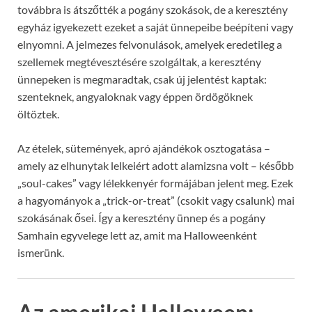
továbbra is átszőtték a pogány szokások, de a keresztény
egyház igyekezett ezeket a saját ünnepeibe beépíteni vagy
elnyomni. A jelmezes felvonulások, amelyek eredetileg a
szellemek megtévesztésére szolgáltak, a keresztény
ünnepeken is megmaradtak, csak új jelentést kaptak:
szenteknek, angyaloknak vagy éppen ördögöknek
öltöztek.
Az ételek, sütemények, apró ajándékok osztogatása –
amely az elhunytak lelkeiért adott alamizsna volt – később
„soul-cakes” vagy lélekkenyér formájában jelent meg. Ezek
a hagyományok a „trick-or-treat” (csokit vagy csalunk) mai
szokásának ősei. Így a keresztény ünnep és a pogány
Samhain egyvelege lett az, amit ma Halloweenként
ismerünk.