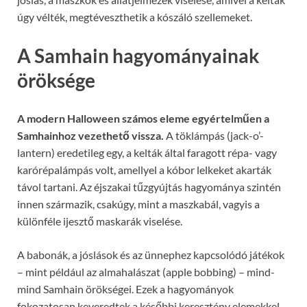
úgy vélték, megtéveszthetik a kószáló szellemeket.
A Samhain hagyományainak
öröksége
A modern Halloween számos eleme egyértelműen a
Samhainhoz vezethető vissza.
A töklámpás (jack-o’-
lantern) eredetileg egy, a kelták által faragott répa- vagy
karórépalámpás volt, amellyel a kóbor lelkeket akarták
távol tartani. Az éjszakai tűzgyújtás hagyománya szintén
innen származik, csakúgy, mint a maszkabál, vagyis a
különféle ijesztő maskarák viselése.
A babonák, a jóslások és az ünnephez kapcsolódó játékok
– mint például az almahalászat (apple bobbing) – mind-
mind Samhain örökségei. Ezek a hagyományok
fokozatosan keveredtek a későbbi keresztény elemekkel,