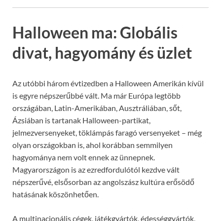
Halloween ma: Globális
divat, hagyomány és üzlet
Az utóbbi három évtizedben a Halloween Amerikán kívül
is egyre népszerűbbé vált. Ma már Európa legtöbb
országában, Latin-Amerikában, Ausztráliában, sőt,
Ázsiában is tartanak Halloween-partikat,
jelmezversenyeket, töklámpás faragó versenyeket – még
olyan országokban is, ahol korábban semmilyen
hagyománya nem volt ennek az ünnepnek.
Magyarországon is az ezredfordulótól kezdve vált
népszerűvé, elsősorban az angolszász kultúra erősödő
hatásának köszönhetően.
A multinacionális cégek, játékgyártók, édességgyártók,