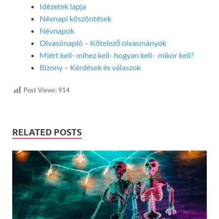
Idézetek lapja
Névnapi köszöntések
Névnapok
Olvasónapló – Kötelező olvasmányok
Miért kell- mihez kell- hogyan kell- mikor kell?
Bizony – Kérdések és válaszok
Post Views:
914
RELATED POSTS