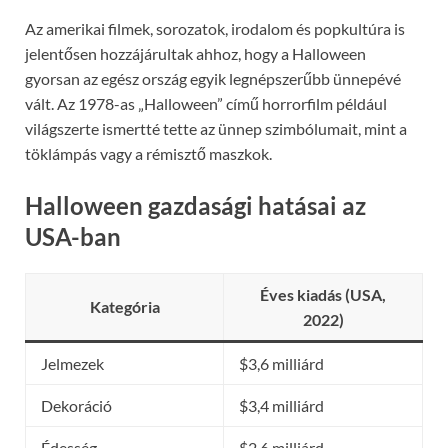
Az amerikai filmek, sorozatok, irodalom és popkultúra is
jelentősen hozzájárultak ahhoz, hogy a Halloween
gyorsan az egész ország egyik legnépszerűbb ünnepévé
vált. Az 1978-as „Halloween” című horrorfilm például
világszerte ismertté tette az ünnep szimbólumait, mint a
töklámpás vagy a rémisztő maszkok.
Halloween gazdasági hatásai az
USA-ban
Éves kiadás (USA,
Kategória
2022)
Jelmezek
$3,6 milliárd
Dekoráció
$3,4 milliárd
Édesség
$2,6 milliárd