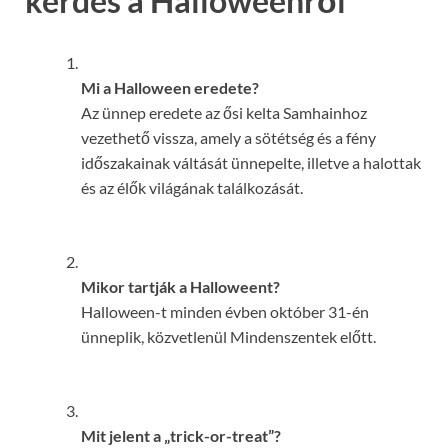
kérdés a Halloweenről
Mi a Halloween eredete?
Az ünnep eredete az ősi kelta Samhainhoz
vezethető vissza, amely a sötétség és a fény
időszakainak váltását ünnepelte, illetve a halottak
és az élők világának találkozását.
Mikor tartják a Halloweent?
Halloween-t minden évben október 31-én
ünneplik, közvetlenül Mindenszentek előtt.
Mit jelent a „trick-or-treat”?