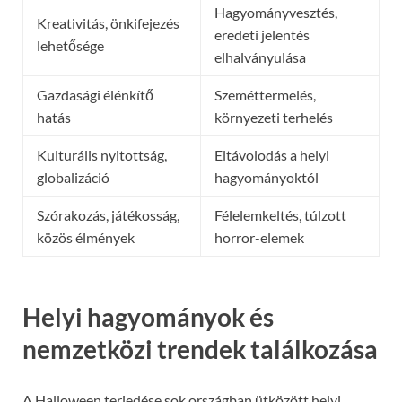
Hagyományvesztés,
Kreativitás, önkifejezés
eredeti jelentés
lehetősége
elhalványulása
Gazdasági élénkítő
Szeméttermelés,
hatás
környezeti terhelés
Kulturális nyitottság,
Eltávolodás a helyi
globalizáció
hagyományoktól
Szórakozás, játékosság,
Félelemkeltés, túlzott
közös élmények
horror-elemek
Helyi hagyományok és
nemzetközi trendek találkozása
A Halloween terjedése sok országban ütközött helyi