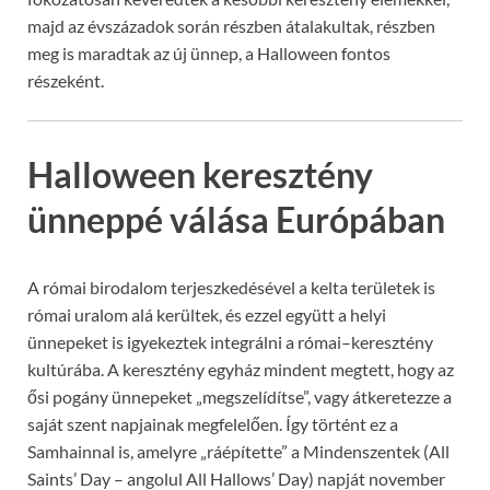
majd az évszázadok során részben átalakultak, részben
meg is maradtak az új ünnep, a Halloween fontos
részeként.
Halloween keresztény
ünneppé válása Európában
A római birodalom terjeszkedésével a kelta területek is
római uralom alá kerültek, és ezzel együtt a helyi
ünnepeket is igyekeztek integrálni a római–keresztény
kultúrába. A keresztény egyház mindent megtett, hogy az
ősi pogány ünnepeket „megszelídítse”, vagy átkeretezze a
saját szent napjainak megfelelően. Így történt ez a
Samhainnal is, amelyre „ráépítette” a Mindenszentek (All
Saints’ Day – angolul All Hallows’ Day) napját november