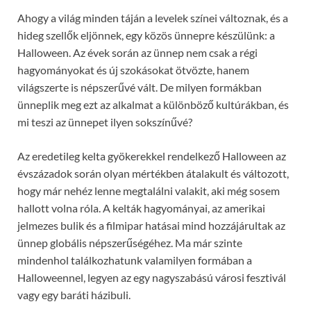
Ahogy a világ minden táján a levelek színei változnak, és a
hideg szellők eljönnek, egy közös ünnepre készülünk: a
Halloween. Az évek során az ünnep nem csak a régi
hagyományokat és új szokásokat ötvözte, hanem
világszerte is népszerűvé vált. De milyen formákban
ünneplik meg ezt az alkalmat a különböző kultúrákban, és
mi teszi az ünnepet ilyen sokszínűvé?
Az eredetileg kelta gyökerekkel rendelkező Halloween az
évszázadok során olyan mértékben átalakult és változott,
hogy már nehéz lenne megtalálni valakit, aki még sosem
hallott volna róla. A kelták hagyományai, az amerikai
jelmezes bulik és a filmipar hatásai mind hozzájárultak az
ünnep globális népszerűségéhez. Ma már szinte
mindenhol találkozhatunk valamilyen formában a
Halloweennel, legyen az egy nagyszabású városi fesztivál
vagy egy baráti házibuli.