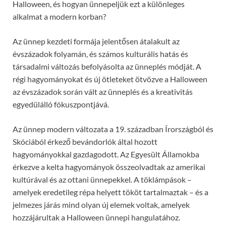
Halloween, és hogyan ünnepeljük ezt a különleges
alkalmat a modern korban?
Az ünnep kezdeti formája jelentősen átalakult az
évszázadok folyamán, és számos kulturális hatás és
társadalmi változás befolyásolta az ünneplés módját. A
régi hagyományokat és új ötleteket ötvözve a Halloween
az évszázadok során vált az ünneplés és a kreativitás
egyedülálló fókuszpontjává.
Az ünnep modern változata a 19. században Írországból és
Skóciából érkező bevándorlók által hozott
hagyományokkal gazdagodott. Az Egyesült Államokba
érkezve a kelta hagyományok összeolvadtak az amerikai
kultúrával és az ottani ünnepekkel. A töklámpások –
amelyek eredetileg répa helyett tököt tartalmaztak – és a
jelmezes járás mind olyan új elemek voltak, amelyek
hozzájárultak a Halloween ünnepi hangulatához.