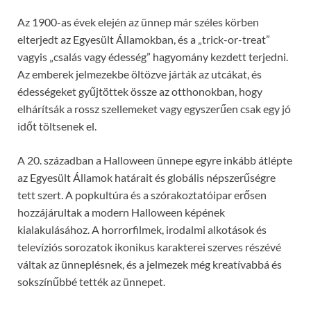
Az 1900-as évek elején az ünnep már széles körben
elterjedt az Egyesült Államokban, és a „trick-or-treat”
vagyis „csalás vagy édesség” hagyomány kezdett terjedni.
Az emberek jelmezekbe öltözve járták az utcákat, és
édességeket gyűjtöttek össze az otthonokban, hogy
elhárítsák a rossz szellemeket vagy egyszerűen csak egy jó
időt töltsenek el.
A 20. században a Halloween ünnepe egyre inkább átlépte
az Egyesült Államok határait és globális népszerűségre
tett szert. A popkultúra és a szórakoztatóipar erősen
hozzájárultak a modern Halloween képének
kialakulásához. A horrorfilmek, irodalmi alkotások és
televíziós sorozatok ikonikus karakterei szerves részévé
váltak az ünneplésnek, és a jelmezek még kreatívabbá és
sokszínűbbé tették az ünnepet.