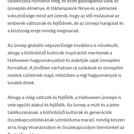
találkozása nyilvánul meg, és ezzel gazdagabbá válik az
ünneplés élménye. A töklámpások fénye és a jelmezek
sokszínűsége mind azt üzenik, hogy az idő múlásával az
emberek változnak és fejlődnek, de az ünnepi hangulat és
a közösség ereje mindig megmarad.
Az ünnep globális népszerűsége továbbra is növekszik,
ahogy a különböző kultúrák inspirációt merítenek a
Halloween hagyományaiból és alakítják saját ünneplési
formáikat. A jövőben várhatóan új szokások és ünneplési
módok születnek majd, miközben a régi hagyományok is
tovább élnek.
Ahogy a világ változik és fejlődik, a Halloween ünnepe is
vele együtt alakul és fejlődik. Az ünnep a múlt és a jelen
találkozásának, a különböző kultúrák és generációk
összekapcsolódásának szimbóluma marad, mindig készen
arra, hogy elvarázsoljon és összekapcsoljon bennünket az