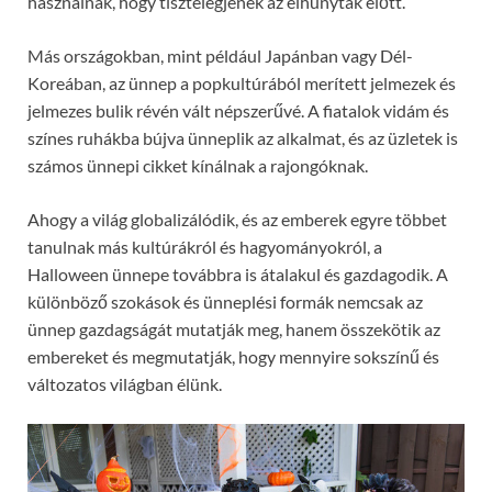
használnak, hogy tisztelegjenek az elhunytak előtt.
Más országokban, mint például Japánban vagy Dél-
Koreában, az ünnep a popkultúrából merített jelmezek és
jelmezes bulik révén vált népszerűvé. A fiatalok vidám és
színes ruhákba bújva ünneplik az alkalmat, és az üzletek is
számos ünnepi cikket kínálnak a rajongóknak.
Ahogy a világ globalizálódik, és az emberek egyre többet
tanulnak más kultúrákról és hagyományokról, a
Halloween ünnepe továbbra is átalakul és gazdagodik. A
különböző szokások és ünneplési formák nemcsak az
ünnep gazdagságát mutatják meg, hanem összekötik az
embereket és megmutatják, hogy mennyire sokszínű és
változatos világban élünk.