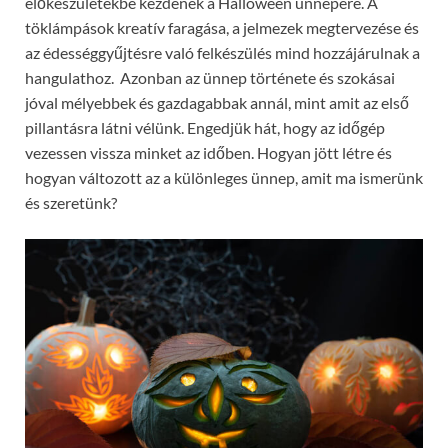
előkészületekbe kezdenek a Halloween ünnepére. A
töklámpások kreatív faragása, a jelmezek megtervezése és
az édességgyűjtésre való felkészülés mind hozzájárulnak a
hangulathoz. Azonban az ünnep története és szokásai
jóval mélyebbek és gazdagabbak annál, mint amit az első
pillantásra látni vélünk. Engedjük hát, hogy az időgép
vezessen vissza minket az időben. Hogyan jött létre és
hogyan változott az a különleges ünnep, amit ma ismerünk
és szeretünk?