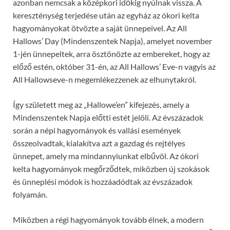
azonban nemcsak a középkori időkig nyúlnak vissza. A
kereszténység terjedése után az egyház az ókori kelta
hagyományokat ötvözte a saját ünnepeivel. Az All
Hallows’ Day (Mindenszentek Napja), amelyet november
1-jén ünnepeltek, arra ösztönözte az embereket, hogy az
előző estén, október 31-én, az All Hallows’ Eve-n vagyis az
All Hallowseve-n megemlékezzenek az elhunytakról.
Így született meg az „Hallowe’en” kifejezés, amely a
Mindenszentek Napja előtti estét jelöli. Az évszázadok
során a népi hagyományok és vallási események
összeolvadtak, kialakítva azt a gazdag és rejtélyes
ünnepet, amely ma mindannyiunkat elbűvöl. Az ókori
kelta hagyományok megőrződtek, miközben új szokások
és ünneplési módok is hozzáadódtak az évszázadok
folyamán.
Miközben a régi hagyományok tovább élnek, a modern