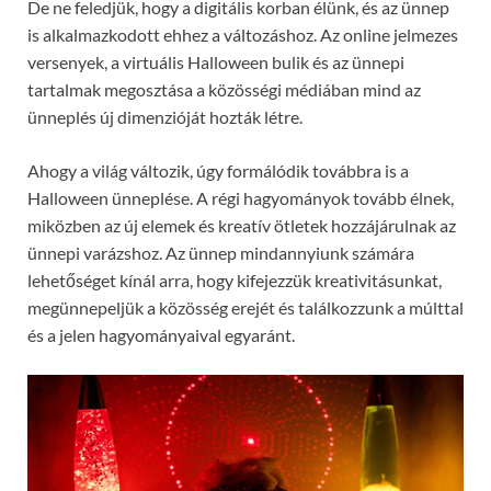
De ne feledjük, hogy a digitális korban élünk, és az ünnep
is alkalmazkodott ehhez a változáshoz. Az online jelmezes
versenyek, a virtuális Halloween bulik és az ünnepi
tartalmak megosztása a közösségi médiában mind az
ünneplés új dimenzióját hozták létre.
Ahogy a világ változik, úgy formálódik továbbra is a
Halloween ünneplése. A régi hagyományok tovább élnek,
miközben az új elemek és kreatív ötletek hozzájárulnak az
ünnepi varázshoz. Az ünnep mindannyiunk számára
lehetőséget kínál arra, hogy kifejezzük kreativitásunkat,
megünnepeljük a közösség erejét és találkozzunk a múlttal
és a jelen hagyományaival egyaránt.