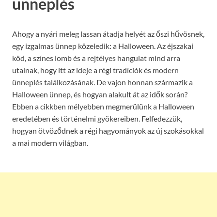
ünneplés
Ahogy a nyári meleg lassan átadja helyét az őszi hűvösnek,
egy izgalmas ünnep közeledik: a Halloween. Az éjszakai
köd, a színes lomb és a rejtélyes hangulat mind arra
utalnak, hogy itt az ideje a régi tradíciók és modern
ünneplés találkozásának. De vajon honnan származik a
Halloween ünnep, és hogyan alakult át az idők során?
Ebben a cikkben mélyebben megmerülünk a Halloween
eredetében és történelmi gyökereiben. Felfedezzük,
hogyan ötvöződnek a régi hagyományok az új szokásokkal
a mai modern világban.