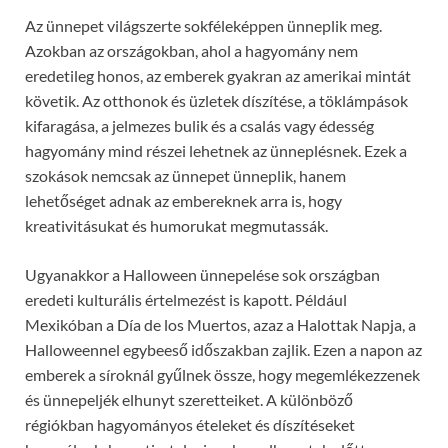
Az ünnepet világszerte sokféleképpen ünneplik meg.
Azokban az országokban, ahol a hagyomány nem
eredetileg honos, az emberek gyakran az amerikai mintát
követik. Az otthonok és üzletek díszítése, a töklámpások
kifaragása, a jelmezes bulik és a csalás vagy édesség
hagyomány mind részei lehetnek az ünneplésnek. Ezek a
szokások nemcsak az ünnepet ünneplik, hanem
lehetőséget adnak az embereknek arra is, hogy
kreativitásukat és humorukat megmutassák.
Ugyanakkor a Halloween ünnepelése sok országban
eredeti kulturális értelmezést is kapott. Például
Mexikóban a Día de los Muertos, azaz a Halottak Napja, a
Halloweennel egybeeső időszakban zajlik. Ezen a napon az
emberek a síroknál gyűlnek össze, hogy megemlékezzenek
és ünnepeljék elhunyt szeretteiket. A különböző
régiókban hagyományos ételeket és díszítéseket