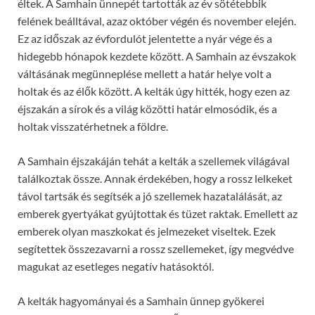
éltek. A Samhain ünnepét tartották az év sötétebbik
felének beálltával, azaz október végén és november elején.
Ez az időszak az évfordulót jelentette a nyár vége és a
hidegebb hónapok kezdete között. A Samhain az évszakok
váltásának megünneplése mellett a határ helye volt a
holtak és az élők között. A kelták úgy hitték, hogy ezen az
éjszakán a sírok és a világ közötti határ elmosódik, és a
holtak visszatérhetnek a földre.
A Samhain éjszakáján tehát a kelták a szellemek világával
találkoztak össze. Annak érdekében, hogy a rossz lelkeket
távol tartsák és segítsék a jó szellemek hazatalálását, az
emberek gyertyákat gyújtottak és tüzet raktak. Emellett az
emberek olyan maszkokat és jelmezeket viseltek. Ezek
segítettek összezavarni a rossz szellemeket, így megvédve
magukat az esetleges negatív hatásoktól.
A kelták hagyományai és a Samhain ünnep gyökerei