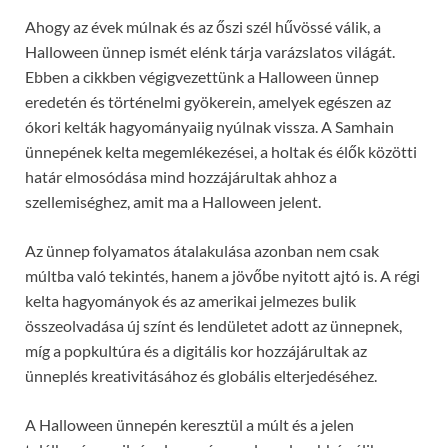
Ahogy az évek múlnak és az őszi szél hűvössé válik, a
Halloween ünnep ismét elénk tárja varázslatos világát.
Ebben a cikkben végigvezettünk a Halloween ünnep
eredetén és történelmi gyökerein, amelyek egészen az
ókori kelták hagyományaiig nyúlnak vissza. A Samhain
ünnepének kelta megemlékezései, a holtak és élők közötti
határ elmosódása mind hozzájárultak ahhoz a
szellemiséghez, amit ma a Halloween jelent.
Az ünnep folyamatos átalakulása azonban nem csak
múltba való tekintés, hanem a jövőbe nyitott ajtó is. A régi
kelta hagyományok és az amerikai jelmezes bulik
összeolvadása új színt és lendületet adott az ünnepnek,
míg a popkultúra és a digitális kor hozzájárultak az
ünneplés kreativitásához és globális elterjedéséhez.
A Halloween ünnepén keresztül a múlt és a jelen