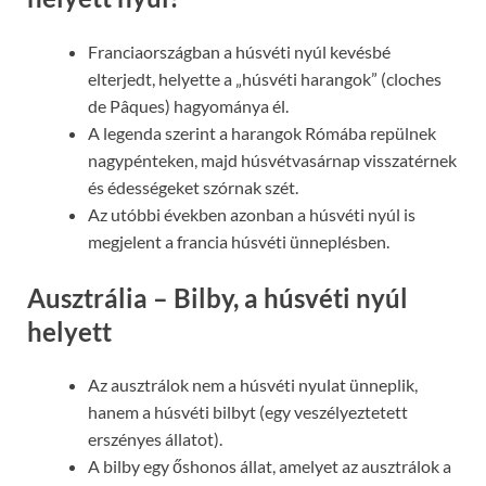
Franciaországban a húsvéti nyúl kevésbé
elterjedt, helyette a „húsvéti harangok” (cloches
de Pâques) hagyománya él.
A legenda szerint a harangok Rómába repülnek
nagypénteken, majd húsvétvasárnap visszatérnek
és édességeket szórnak szét.
Az utóbbi években azonban a húsvéti nyúl is
megjelent a francia húsvéti ünneplésben.
Ausztrália – Bilby, a húsvéti nyúl
helyett
Az ausztrálok nem a húsvéti nyulat ünneplik,
hanem a húsvéti bilbyt (egy veszélyeztetett
erszényes állatot).
A bilby egy őshonos állat, amelyet az ausztrálok a