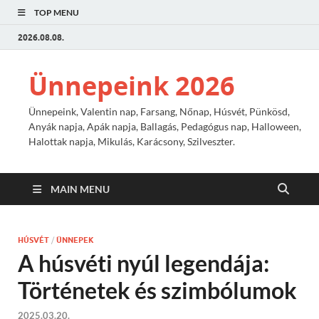
TOP MENU
2026.08.08.
Ünnepeink 2026
Ünnepeink, Valentin nap, Farsang, Nőnap, Húsvét, Pünkösd,
Anyák napja, Apák napja, Ballagás, Pedagógus nap, Halloween,
Halottak napja, Mikulás, Karácsony, Szilveszter.
MAIN MENU
HÚSVÉT
/
ÜNNEPEK
A húsvéti nyúl legendája:
Történetek és szimbólumok
2025.03.20.