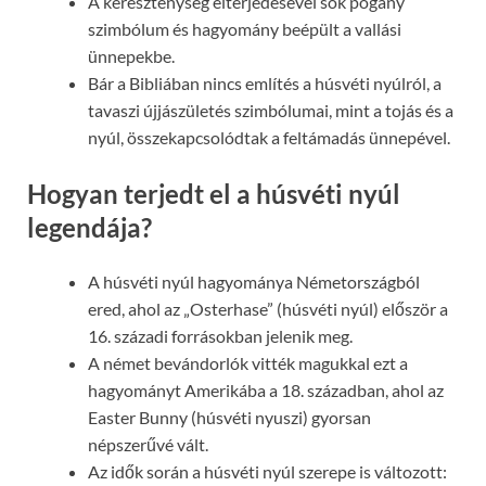
A kereszténység elterjedésével sok pogány
szimbólum és hagyomány beépült a vallási
ünnepekbe.
Bár a Bibliában nincs említés a húsvéti nyúlról, a
tavaszi újjászületés szimbólumai, mint a tojás és a
nyúl, összekapcsolódtak a feltámadás ünnepével.
Hogyan terjedt el a húsvéti nyúl
legendája?
A húsvéti nyúl hagyománya Németországból
ered, ahol az „Osterhase” (húsvéti nyúl) először a
16. századi forrásokban jelenik meg.
A német bevándorlók vitték magukkal ezt a
hagyományt Amerikába a 18. században, ahol az
Easter Bunny (húsvéti nyuszi) gyorsan
népszerűvé vált.
Az idők során a húsvéti nyúl szerepe is változott: