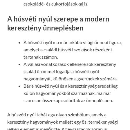
csokoládé- és cukortojásokkal is.
A húsvéti nyúl szerepe a modern
keresztény ünneplésben
A húsvéti nyúl ma már inkább világi ünnepi figura,
amelyet a családi húsvéti szokások részeként
tartanak számon.
A vallási vonatkozások ellenére sok keresztény
család örömmel fogadja a húsvéti nyúl
hagyományát, különösen a gyermekek számára.
Bár a húsvéti nyúl és a kereszténység eredetileg
külön hagyományokból származnak, ma már
szorosan összekapcsolódtak az ünneplésben.
A húsvéti nyúl tehát egy olyan szimbólum, amely a
keresztény hagyományok mellett egy ősi termékenységi
jelkép elemeit is megőrizte. Az évszázadok során új