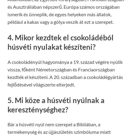
és Ausztráliában népszerű. Európa számos országában
ismerik és ünneplik, de egyes helyeken más állatok,
például a kakas vagy a gólya veszik át ezt a szerepet.
4. Mikor kezdtek el csokoládéból
húsvéti nyulakat készíteni?
A csokoládényúl hagyománya a 19. század végére nyúlik
vissza, főként Németországban és Franciaországban
kezdték el készíteni. A 20. században a csokoládégyártás
fejlődésével világszerte elterjedt.
5. Mi köze a húsvéti nyúlnak a
kereszténységhez?
Bár a húsvéti nyúl nem szerepel a Bibliában, a
termékenység és az újjászületés szimbóluma miatt