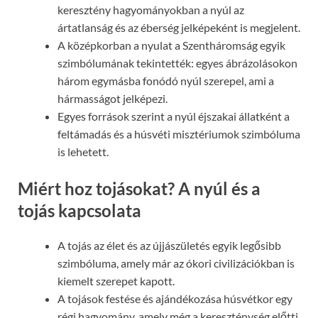
keresztény hagyományokban a nyúl az
ártatlanság és az éberség jelképeként is megjelent.
A középkorban a nyulat a Szentháromság egyik
szimbólumának tekintették: egyes ábrázolásokon
három egymásba fonódó nyúl szerepel, ami a
hármasságot jelképezi.
Egyes források szerint a nyúl éjszakai állatként a
feltámadás és a húsvéti misztériumok szimbóluma
is lehetett.
Miért hoz tojásokat? A nyúl és a
tojás kapcsolata
A tojás az élet és az újjászületés egyik legősibb
szimbóluma, amely már az ókori civilizációkban is
kiemelt szerepet kapott.
A tojások festése és ajándékozása húsvétkor egy
régi hagyomány, amely még a kereszténység előtti