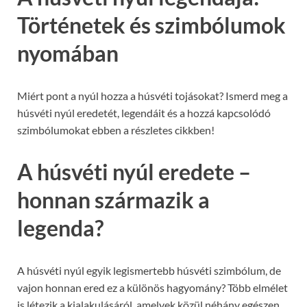
Történetek és szimbólumok
nyomában
Miért pont a nyúl hozza a húsvéti tojásokat? Ismerd meg a
húsvéti nyúl eredetét, legendáit és a hozzá kapcsolódó
szimbólumokat ebben a részletes cikkben!
A húsvéti nyúl eredete –
honnan származik a
legenda?
A húsvéti nyúl egyik legismertebb húsvéti szimbólum, de
vajon honnan ered ez a különös hagyomány? Több elmélet
is létezik a kialakulásáról, amelyek közül néhány egészen