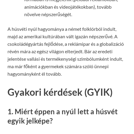
animációkban és videojátékokban), tovább
növelve népszerűségét.
A húsvéti nyúl hagyománya a német folklórból indult,
majd az amerikai kultúrában vált igazán népszerűvé. A
csokoládégyártás fejlődése, a reklámipar és a globalizáció
révén mára az egész világon elterjedt. Bár az eredeti
jelentése vallási és termékenységi szimbólumként indult,
ma már főként a gyermekek számára szóló ünnepi
hagyományként él tovább.
Gyakori kérdések (GYIK)
1. Miért éppen a nyúl lett a húsvét
egyik jelképe?