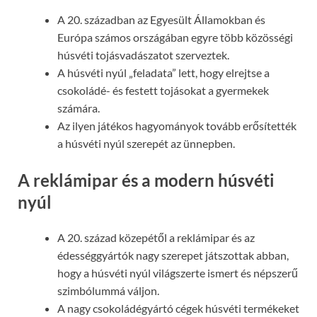
A 20. században az Egyesült Államokban és
Európa számos országában egyre több közösségi
húsvéti tojásvadászatot szerveztek.
A húsvéti nyúl „feladata” lett, hogy elrejtse a
csokoládé- és festett tojásokat a gyermekek
számára.
Az ilyen játékos hagyományok tovább erősítették
a húsvéti nyúl szerepét az ünnepben.
A reklámipar és a modern húsvéti
nyúl
A 20. század közepétől a reklámipar és az
édességgyártók nagy szerepet játszottak abban,
hogy a húsvéti nyúl világszerte ismert és népszerű
szimbólummá váljon.
A nagy csokoládégyártó cégek húsvéti termékeket