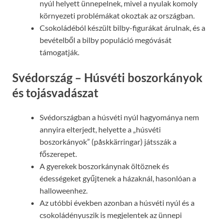
nyúl helyett ünnepelnek, mivel a nyulak komoly
környezeti problémákat okoztak az országban.
Csokoládéból készült bilby-figurákat árulnak, és a
bevételből a bilby populáció megóvását
támogatják.
Svédország – Húsvéti boszorkányok
és tojásvadászat
Svédországban a húsvéti nyúl hagyománya nem
annyira elterjedt, helyette a „húsvéti
boszorkányok” (påskkärringar) játsszák a
főszerepet.
A gyerekek boszorkánynak öltöznek és
édességeket gyűjtenek a házaknál, hasonlóan a
halloweenhez.
Az utóbbi években azonban a húsvéti nyúl és a
csokoládényuszik is megjelentek az ünnepi