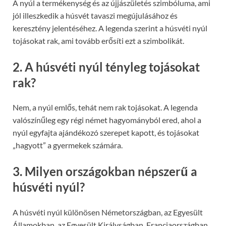
A nyúl a termékenység és az újjászületés szimbóluma, ami
jól illeszkedik a húsvét tavaszi megújulásához és
keresztény jelentéséhez. A legenda szerint a húsvéti nyúl
tojásokat rak, ami tovább erősíti ezt a szimbolikát.
2. A húsvéti nyúl tényleg tojásokat
rak?
Nem, a nyúl emlős, tehát nem rak tojásokat. A legenda
valószínűleg egy régi német hagyományból ered, ahol a
nyúl egyfajta ajándékozó szerepet kapott, és tojásokat
„hagyott” a gyermekek számára.
3. Milyen országokban népszerű a
húsvéti nyúl?
A húsvéti nyúl különösen Németországban, az Egyesült
Államokban, az Egyesült Királyságban, Franciaországban