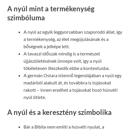
A nyúl mint a termékenység
szimbóluma
A nyúl az egyik leggyorsabban szaporodó állat, így
a termékenység, az élet megújulásának és a
bőségnek a jelképe lett.
A tavaszi időszak mindig is a természet
újjászületésének ünnepe volt, így a nyúl
tökéletesen illeszkedik ebbe a kontextusba.
A germán Ostara istennő legendájában a nyúl egy
madárból alakult át, és továbbra is tojásokat
rakott – innen eredhet a tojásokat hozó húsvéti
nyúl ötlete.
A nyúl és a keresztény szimbolika
Bár a Biblia nem említi a húsvéti nyulat, a