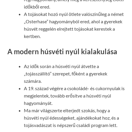
időkből ered.
A tojásokat hozó nyúl ötlete valószínűleg a német
„Osterhase” hagyományból ered, ahol a gyerekek
húsvét reggelén elrejtett tojásokat kerestek a
kertben.
A modern húsvéti nyúl kialakulása
Az idők során a húsvéti nyúl átvette a
„tojásszállító” szerepet, főként a gyerekek
számára.
A 19. század végére a csokoládé- és cukornyulak is
megjelentek, tovább erősítve a húsvéti nyúl
hagyományát.
Ma már világszerte elterjedt szokás, hogy a
húsvéti nyúl édességeket, ajándékokat hoz, és a
tojásvadászat is népszerű családi program lett.