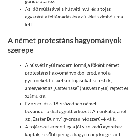
gondolatához.
Az idő múlásával a húsvéti nyúl és a tojás
egyaránt a feltámadás és az új élet szimbóluma
lett.
A német protestáns hagyományok
szerepe
A húsvéti nyúl modern formája főként német
protestáns hagyományokból ered, ahol a
gyermekek húsvétkor tojásokat kerestek,
amelyeket az „Osterhase” (húsvéti nyúl) rejtett el
számukra.
Ez a szokás a 18. században német
bevándorlókkal együtt érkezett Amerikába, ahol
az „Easter Bunny” gyorsan népszerűvé vált.
A tojásokat eredetileg a jól viselkedő gyerekek
kapták, később pedig a hagyomány kiegészült