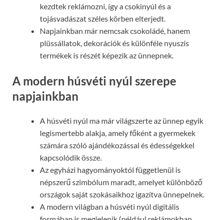
kezdtek reklámozni, így a csokinyúl és a
tojásvadászat széles körben elterjedt.
Napjainkban már nemcsak csokoládé, hanem
plüssállatok, dekorációk és különféle nyuszis
termékek is részét képezik az ünnepnek.
A modern húsvéti nyúl szerepe
napjainkban
A húsvéti nyúl ma már világszerte az ünnep egyik
legismertebb alakja, amely főként a gyermekek
számára szóló ajándékozással és édességekkel
kapcsolódik össze.
Az egyházi hagyományoktól függetlenül is
népszerű szimbólum maradt, amelyet különböző
országok saját szokásaikhoz igazítva ünnepelnek.
A modern világban a húsvéti nyúl digitális
formában is megjelenik (például reklámokban,