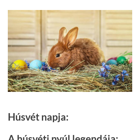
Húsvét napja:
A húsvéti nyúl legendája: