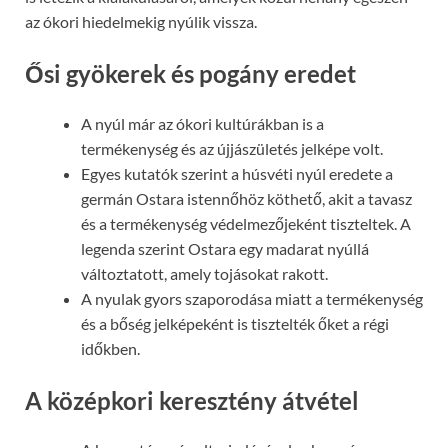
az ókori hiedelmekig nyúlik vissza.
Ősi gyökerek és pogány eredet
A nyúl már az ókori kultúrákban is a
termékenység és az újjászületés jelképe volt.
Egyes kutatók szerint a húsvéti nyúl eredete a
germán Ostara istennőhöz köthető, akit a tavasz
és a termékenység védelmezőjeként tiszteltek. A
legenda szerint Ostara egy madarat nyúllá
változtatott, amely tojásokat rakott.
A nyulak gyors szaporodása miatt a termékenység
és a bőség jelképeként is tisztelték őket a régi
időkben.
A középkori keresztény átvétel