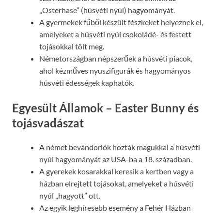
„Osterhase” (húsvéti nyúl) hagyományát.
A gyermekek fűből készült fészkeket helyeznek el,
amelyeket a húsvéti nyúl csokoládé- és festett
tojásokkal tölt meg.
Németországban népszerűek a húsvéti piacok,
ahol kézműves nyuszifigurák és hagyományos
húsvéti édességek kaphatók.
Egyesült Államok – Easter Bunny és
tojásvadászat
A német bevándorlók hozták magukkal a húsvéti
nyúl hagyományát az USA-ba a 18. században.
A gyerekek kosarakkal keresik a kertben vagy a
házban elrejtett tojásokat, amelyeket a húsvéti
nyúl „hagyott” ott.
Az egyik leghíresebb esemény a Fehér Házban