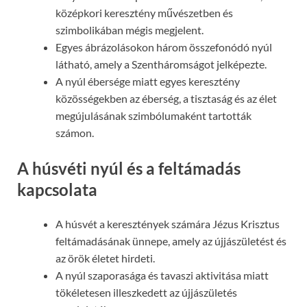
középkori keresztény művészetben és
szimbolikában mégis megjelent.
Egyes ábrázolásokon három összefonódó nyúl
látható, amely a Szentháromságot jelképezte.
A nyúl ébersége miatt egyes keresztény
közösségekben az éberség, a tisztaság és az élet
megújulásának szimbólumaként tartották
számon.
A húsvéti nyúl és a feltámadás
kapcsolata
A húsvét a keresztények számára Jézus Krisztus
feltámadásának ünnepe, amely az újjászületést és
az örök életet hirdeti.
A nyúl szaporasága és tavaszi aktivitása miatt
tökéletesen illeszkedett az újjászületés