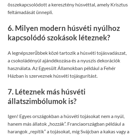
összekapcsolódott a keresztény húsvéttal, amely Krisztus
feltámadását ünnepli.
6. Milyen modern húsvéti nyúlhoz
kapcsolódó szokások léteznek?
A legnépszerűbbek közé tartozik a húsvéti tojásvadászat,
a csokoládényúl ajándékozása és a nyuszis dekorációk
használata. Az Egyesült Államokban például a Fehér
Házban is szerveznek húsvéti tojásgurítást.
7. Léteznek más húsvéti
állatszimbólumok is?
Igen! Egyes országokban a húsvéti tojásokat nem a nyúl,
hanem más állatok „hozzák”. Franciaországban például a
harangok „repítik” a tojásokat, míg Svájcban a kakas vagy a