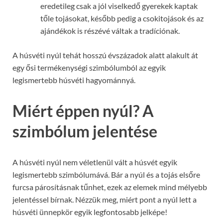
eredetileg csak a jól viselkedő gyerekek kaptak
tőle tojásokat, később pedig a csokitojások és az
ajándékok is részévé váltak a tradíciónak.
A húsvéti nyúl tehát hosszú évszázadok alatt alakult át
egy ősi termékenységi szimbólumból az egyik
legismertebb húsvéti hagyománnyá.
Miért éppen nyúl? A
szimbólum jelentése
A húsvéti nyúl nem véletlenül vált a húsvét egyik
legismertebb szimbólumává. Bár a nyúl és a tojás elsőre
furcsa párosításnak tűnhet, ezek az elemek mind mélyebb
jelentéssel bírnak. Nézzük meg, miért pont a nyúl lett a
húsvéti ünnepkör egyik legfontosabb jelképe!