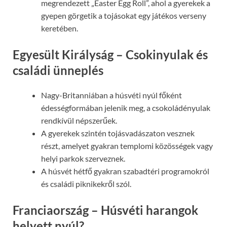
megrendezett „Easter Egg Roll”, ahol a gyerekek a
gyepen görgetik a tojásokat egy játékos verseny
keretében.
Egyesült Királyság – Csokinyulak és
családi ünneplés
Nagy-Britanniában a húsvéti nyúl főként
édességformában jelenik meg, a csokoládényulak
rendkívül népszerűek.
A gyerekek szintén tojásvadászaton vesznek
részt, amelyet gyakran templomi közösségek vagy
helyi parkok szerveznek.
A húsvét hétfő gyakran szabadtéri programokról
és családi piknikekről szól.
Franciaország – Húsvéti harangok
helyett nyúl?