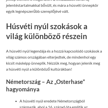
jelentéstartalmakkal bővült, és mára a húsvéti ünnepkör
egyik legnépszerűbb szereplőjévé vált.
Húsvéti nyúl szokások a
világ különböző részein
A húsvéti nyúl legendája és a hozzá kapcsolódó szokások a
világ számos országában elterjedtek, de mindenhol egy
kicsit másképp ünneplik. Nézzük meg, hogyan jelenik meg
a húsvéti nyúl a különböző kultúrákban!
Németország – Az „Osterhase”
hagyománya
A húsvéti nyúl eredete Németországból
származik, ahol a 16. század óta említik az