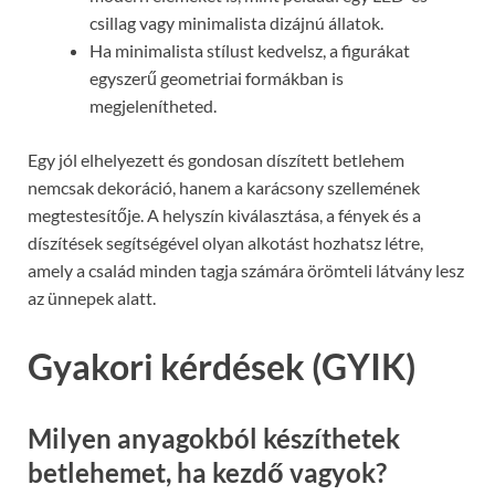
csillag vagy minimalista dizájnú állatok.
Ha minimalista stílust kedvelsz, a figurákat
egyszerű geometriai formákban is
megjelenítheted.
Egy jól elhelyezett és gondosan díszített betlehem
nemcsak dekoráció, hanem a karácsony szellemének
megtestesítője. A helyszín kiválasztása, a fények és a
díszítések segítségével olyan alkotást hozhatsz létre,
amely a család minden tagja számára örömteli látvány lesz
az ünnepek alatt.
Gyakori kérdések (GYIK)
Milyen anyagokból készíthetek
betlehemet, ha kezdő vagyok?