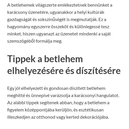
A betlehemek világszerte emlékeztetnek bennünket a
karácsony üzenetére, ugyanakkor a helyi kultúrák
gazdagságát és sokszínűségét is megmutatják. Ez a
hagyomány egyszerre összeköt és különlegessé tesz
minket, hiszen ugyanazt az üzenetet mindenki a saját
szemszögéből formálja meg.
Tippek a betlehem
elhelyezésére és díszítésére
Egy jól elhelyezett és gondosan díszített betlehem
meghitté és ünnepivé varázsolja a karácsonyi hangulatot.
Az alábbi tippek segítenek abban, hogy a betlehem a
figyelem középpontjába kerüljön, és esztétikusan
illeszkedjen az otthonod vagy kerted dekorációjába.