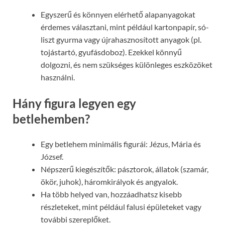
Egyszerű és könnyen elérhető alapanyagokat
érdemes választani, mint például kartonpapír, só-
liszt gyurma vagy újrahasznosított anyagok (pl.
tojástartó, gyufásdoboz). Ezekkel könnyű
dolgozni, és nem szükséges különleges eszközöket
használni.
Hány figura legyen egy
betlehemben?
Egy betlehem minimális figurái: Jézus, Mária és
József.
Népszerű kiegészítők: pásztorok, állatok (szamár,
ökör, juhok), háromkirályok és angyalok.
Ha több helyed van, hozzáadhatsz kisebb
részleteket, mint például falusi épületeket vagy
további szereplőket.