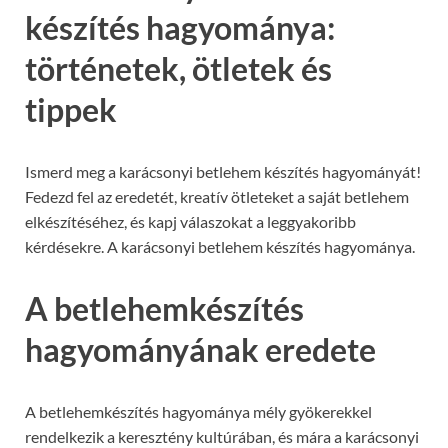
készítés hagyománya:
történetek, ötletek és
tippek
Ismerd meg a karácsonyi betlehem készítés hagyományát!
Fedezd fel az eredetét, kreatív ötleteket a saját betlehem
elkészítéséhez, és kapj válaszokat a leggyakoribb
kérdésekre. A karácsonyi betlehem készítés hagyománya.
A betlehemkészítés
hagyományának eredete
A betlehemkészítés hagyománya mély gyökerekkel
rendelkezik a keresztény kultúrában, és mára a karácsonyi