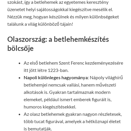
szokást, így a betlehemek az egyetemes keresztény
üzenetet helyi sajátosságokkal kiegészítve mesélik el.
Nézzük meg, hogyan készülnek és milyen különbségeket
találunk a világ különböző tájain!
Olaszország: a betlehemkészítés
bölcsője
Az első betlehem Szent Ferenc kezdeményezésére
itt jött létre 1223-ban.
Napoli különleges hagyománya
: Nápoly világhírű
betlehemjei nemcsak vallási, hanem művészeti
alkotások is. Gyakran tartalmaznak modern
elemeket, például ismert emberek figuráit is,
humoros kiegészítésekkel.
Az olasz betlehemek gyakran nagyon részletesek,
több tucat figurával, amelyek a hétköznapi életet
is bemutatják.