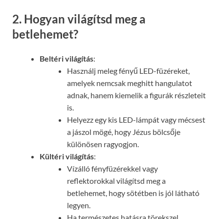
2. Hogyan világítsd meg a
betlehemet?
Beltéri világítás
:
Használj meleg fényű LED-füzéreket,
amelyek nemcsak meghitt hangulatot
adnak, hanem kiemelik a figurák részleteit
is.
Helyezz egy kis LED-lámpát vagy mécsest
a jászol mögé, hogy Jézus bölcsője
különösen ragyogjon.
Kültéri világítás
:
Vízálló fényfüzérekkel vagy
reflektorokkal világítsd meg a
betlehemet, hogy sötétben is jól látható
legyen.
Ha természetes hatásra törekszel,