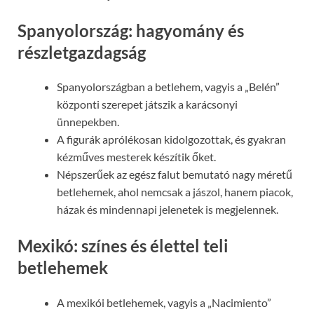
Spanyolország: hagyomány és
részletgazdagság
Spanyolországban a betlehem, vagyis a „Belén”
központi szerepet játszik a karácsonyi
ünnepekben.
A figurák aprólékosan kidolgozottak, és gyakran
kézműves mesterek készítik őket.
Népszerűek az egész falut bemutató nagy méretű
betlehemek, ahol nemcsak a jászol, hanem piacok,
házak és mindennapi jelenetek is megjelennek.
Mexikó: színes és élettel teli
betlehemek
A mexikói betlehemek, vagyis a „Nacimiento”