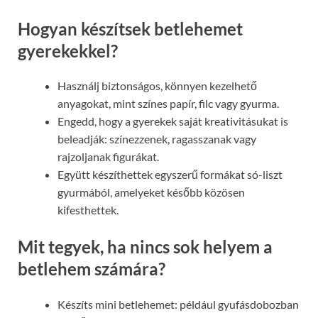
Hogyan készítsek betlehemet
gyerekekkel?
Használj biztonságos, könnyen kezelhető
anyagokat, mint színes papír, filc vagy gyurma.
Engedd, hogy a gyerekek saját kreativitásukat is
beleadják: színezzenek, ragasszanak vagy
rajzoljanak figurákat.
Együtt készíthettek egyszerű formákat só-liszt
gyurmából, amelyeket később közösen
kifesthettek.
Mit tegyek, ha nincs sok helyem a
betlehem számára?
Készíts mini betlehemet: például gyufásdobozban