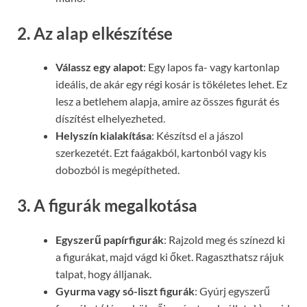
2. Az alap elkészítése
Válassz egy alapot
: Egy lapos fa- vagy kartonlap
ideális, de akár egy régi kosár is tökéletes lehet. Ez
lesz a betlehem alapja, amire az összes figurát és
díszítést elhelyezheted.
Helyszín kialakítása
: Készítsd el a jászol
szerkezetét. Ezt faágakból, kartonból vagy kis
dobozból is megépítheted.
3. A figurák megalkotása
Egyszerű papírfigurák
: Rajzold meg és színezd ki
a figurákat, majd vágd ki őket. Ragaszthatsz rájuk
talpat, hogy álljanak.
Gyurma vagy só-liszt figurák
: Gyúrj egyszerű