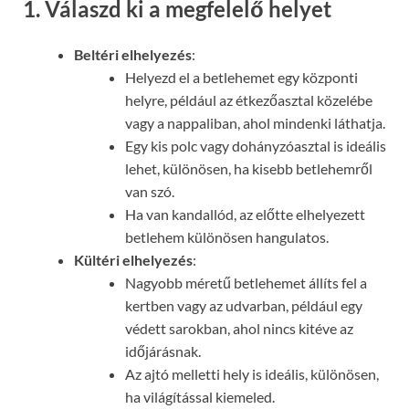
1. Válaszd ki a megfelelő helyet
Beltéri elhelyezés
:
Helyezd el a betlehemet egy központi
helyre, például az étkezőasztal közelébe
vagy a nappaliban, ahol mindenki láthatja.
Egy kis polc vagy dohányzóasztal is ideális
lehet, különösen, ha kisebb betlehemről
van szó.
Ha van kandallód, az előtte elhelyezett
betlehem különösen hangulatos.
Kültéri elhelyezés
:
Nagyobb méretű betlehemet állíts fel a
kertben vagy az udvarban, például egy
védett sarokban, ahol nincs kitéve az
időjárásnak.
Az ajtó melletti hely is ideális, különösen,
ha világítással kiemeled.