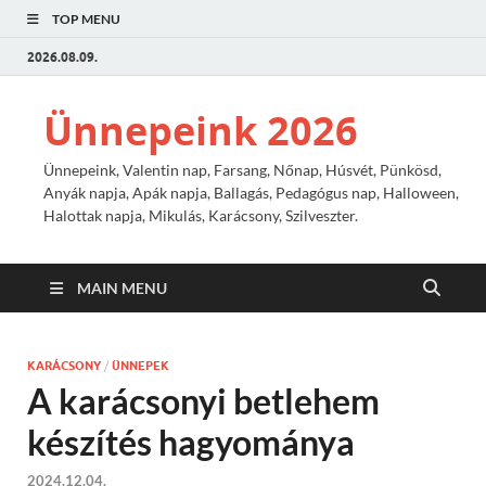
TOP MENU
2026.08.09.
Ünnepeink 2026
Ünnepeink, Valentin nap, Farsang, Nőnap, Húsvét, Pünkösd,
Anyák napja, Apák napja, Ballagás, Pedagógus nap, Halloween,
Halottak napja, Mikulás, Karácsony, Szilveszter.
MAIN MENU
KARÁCSONY
/
ÜNNEPEK
A karácsonyi betlehem
készítés hagyománya
2024.12.04.