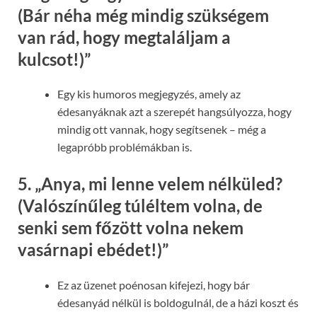
(Bár néha még mindig szükségem
van rád, hogy megtaláljam a
kulcsot!)”
Egy kis humoros megjegyzés, amely az
édesanyáknak azt a szerepét hangsúlyozza, hogy
mindig ott vannak, hogy segítsenek – még a
legapróbb problémákban is.
5.
„Anya, mi lenne velem nélküled?
(Valószínűleg túléltem volna, de
senki sem főzött volna nekem
vasárnapi ebédet!)”
Ez az üzenet poénosan kifejezi, hogy bár
édesanyád nélkül is boldogulnál, de a házi koszt és