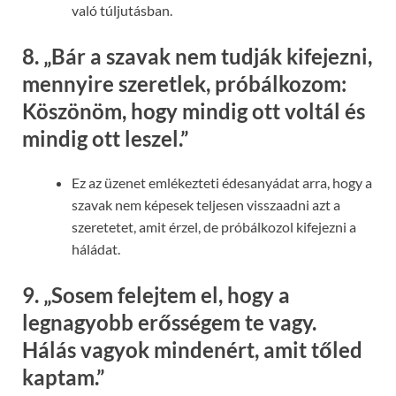
való túljutásban.
8.
„Bár a szavak nem tudják kifejezni,
mennyire szeretlek, próbálkozom:
Köszönöm, hogy mindig ott voltál és
mindig ott leszel.”
Ez az üzenet emlékezteti édesanyádat arra, hogy a
szavak nem képesek teljesen visszaadni azt a
szeretetet, amit érzel, de próbálkozol kifejezni a
háládat.
9.
„Sosem felejtem el, hogy a
legnagyobb erősségem te vagy.
Hálás vagyok mindenért, amit tőled
kaptam.”