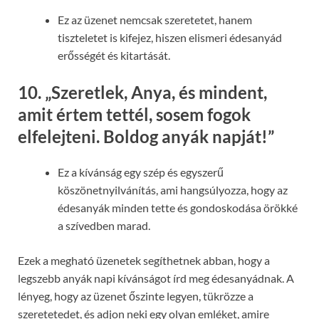
Ez az üzenet nemcsak szeretetet, hanem
tiszteletet is kifejez, hiszen elismeri édesanyád
erősségét és kitartását.
10.
„Szeretlek, Anya, és mindent,
amit értem tettél, sosem fogok
elfelejteni. Boldog anyák napját!”
Ez a kívánság egy szép és egyszerű
köszönetnyilvánítás, ami hangsúlyozza, hogy az
édesanyák minden tette és gondoskodása örökké
a szívedben marad.
Ezek a megható üzenetek segíthetnek abban, hogy a
legszebb anyák napi kívánságot írd meg édesanyádnak. A
lényeg, hogy az üzenet őszinte legyen, tükrözze a
szeretetedet, és adjon neki egy olyan emléket, amire