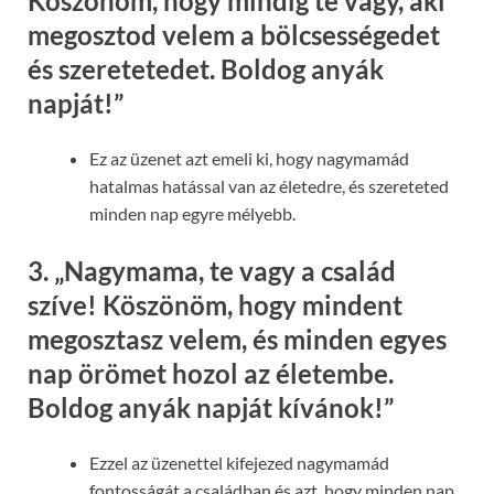
Köszönöm, hogy mindig te vagy, aki
megosztod velem a bölcsességedet
és szeretetedet. Boldog anyák
napját!”
Ez az üzenet azt emeli ki, hogy nagymamád
hatalmas hatással van az életedre, és szereteted
minden nap egyre mélyebb.
3.
„Nagymama, te vagy a család
szíve! Köszönöm, hogy mindent
megosztasz velem, és minden egyes
nap örömet hozol az életembe.
Boldog anyák napját kívánok!”
Ezzel az üzenettel kifejezed nagymamád
fontosságát a családban és azt, hogy minden nap