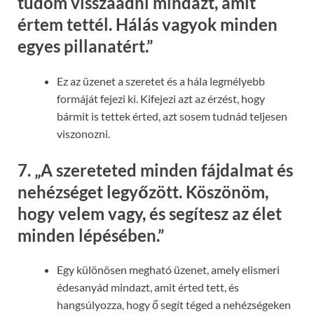
tudom visszaadni mindazt, amit
értem tettél. Hálás vagyok minden
egyes pillanatért.”
Ez az üzenet a szeretet és a hála legmélyebb
formáját fejezi ki. Kifejezi azt az érzést, hogy
bármit is tettek érted, azt sosem tudnád teljesen
viszonozni.
7.
„A szereteted minden fájdalmat és
nehézséget legyőzött. Köszönöm,
hogy velem vagy, és segítesz az élet
minden lépésében.”
Egy különösen megható üzenet, amely elismeri
édesanyád mindazt, amit érted tett, és
hangsúlyozza, hogy ő segít téged a nehézségeken