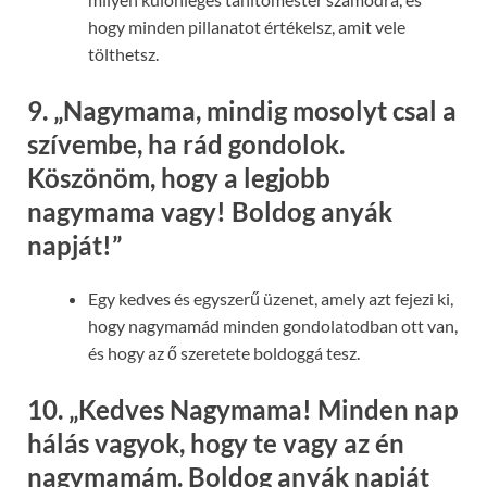
hogy minden pillanatot értékelsz, amit vele
tölthetsz.
9.
„Nagymama, mindig mosolyt csal a
szívembe, ha rád gondolok.
Köszönöm, hogy a legjobb
nagymama vagy! Boldog anyák
napját!”
Egy kedves és egyszerű üzenet, amely azt fejezi ki,
hogy nagymamád minden gondolatodban ott van,
és hogy az ő szeretete boldoggá tesz.
10.
„Kedves Nagymama! Minden nap
hálás vagyok, hogy te vagy az én
nagymamám. Boldog anyák napját