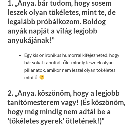
1.
„Anya, bár tudom, hogy sosem
leszek olyan tökéletes, mint te, de
legalább próbálkozom. Boldog
anyák napját a világ legjobb
anyukájának!”
Egy kis önironikus humorral kifejezheted, hogy
bár sokat tanultál tőle, mindig lesznek olyan
pillanatok, amikor nem leszel olyan tökéletes,
mint ő.
2.
„Anya, köszönöm, hogy a legjobb
tanítómesterem vagy! (És köszönöm,
hogy még mindig nem adtál be a
‘tökéletes gyerek’ ötletének!)”