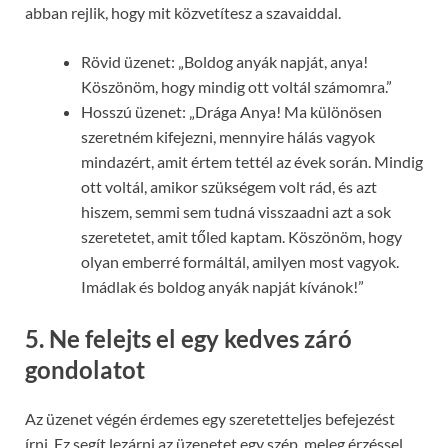
abban rejlik, hogy mit közvetítesz a szavaiddal.
Rövid üzenet: „Boldog anyák napját, anya!
Köszönöm, hogy mindig ott voltál számomra.”
Hosszú üzenet: „Drága Anya! Ma különösen
szeretném kifejezni, mennyire hálás vagyok
mindazért, amit értem tettél az évek során. Mindig
ott voltál, amikor szükségem volt rád, és azt
hiszem, semmi sem tudná visszaadni azt a sok
szeretetet, amit tőled kaptam. Köszönöm, hogy
olyan emberré formáltál, amilyen most vagyok.
Imádlak és boldog anyák napját kívánok!”
5.
Ne felejts el egy kedves záró
gondolatot
Az üzenet végén érdemes egy szeretetteljes befejezést
írni. Ez segít lezárni az üzenetet egy szép, meleg érzéssel.