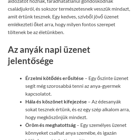
áldozatot hoznak, fáradhatatlanul gondoskodnak
családjukról, és sokszor természetesnek vesszük mindazt,
amit értünk tesznek. Egy kedves, szívből jövő üzenet
emlékezteti őket arra, hogy milyen fontos szerepet
töltenek be az életünkben.
Az anyák napi üzenet
jelentősége
Érzelmi kötődés erősítése
– Egy őszinte üzenet
segít még szorosabbá tenni az anya-gyermek
kapcsolatot.
Hála és köszönet kifejezése
– Az édesanyák
sokat tesznek értünk, és ez egy szép alkalom arra,
hogy megköszönjük mindezt.
Öröm és meghatottság
– Egy személyes üzenet
könnyeket csalhat anya szemébe, és igazán