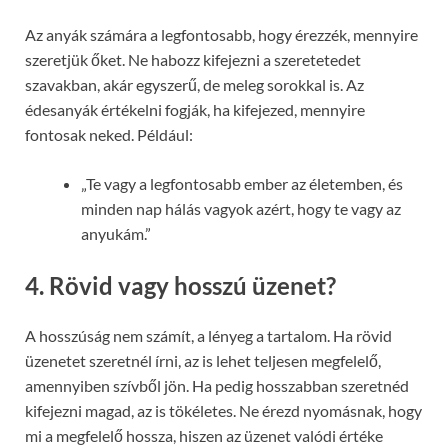
Az anyák számára a legfontosabb, hogy érezzék, mennyire
szeretjük őket. Ne habozz kifejezni a szeretetedet
szavakban, akár egyszerű, de meleg sorokkal is. Az
édesanyák értékelni fogják, ha kifejezed, mennyire
fontosak neked. Például:
„Te vagy a legfontosabb ember az életemben, és
minden nap hálás vagyok azért, hogy te vagy az
anyukám.”
4.
Rövid vagy hosszú üzenet?
A hosszúság nem számít, a lényeg a tartalom. Ha rövid
üzenetet szeretnél írni, az is lehet teljesen megfelelő,
amennyiben szívből jön. Ha pedig hosszabban szeretnéd
kifejezni magad, az is tökéletes. Ne érezd nyomásnak, hogy
mi a megfelelő hossza, hiszen az üzenet valódi értéke