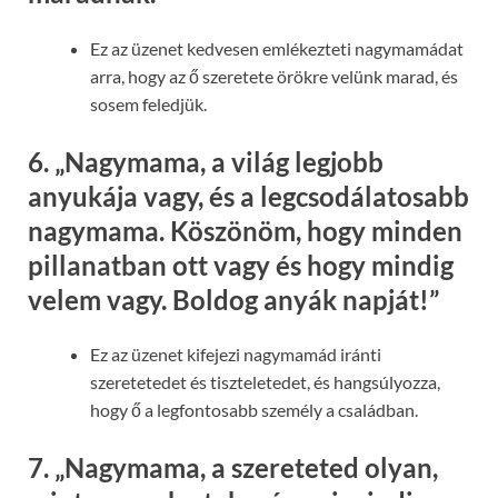
Ez az üzenet kedvesen emlékezteti nagymamádat
arra, hogy az ő szeretete örökre velünk marad, és
sosem feledjük.
6.
„Nagymama, a világ legjobb
anyukája vagy, és a legcsodálatosabb
nagymama. Köszönöm, hogy minden
pillanatban ott vagy és hogy mindig
velem vagy. Boldog anyák napját!”
Ez az üzenet kifejezi nagymamád iránti
szeretetedet és tiszteletedet, és hangsúlyozza,
hogy ő a legfontosabb személy a családban.
7.
„Nagymama, a szereteted olyan,