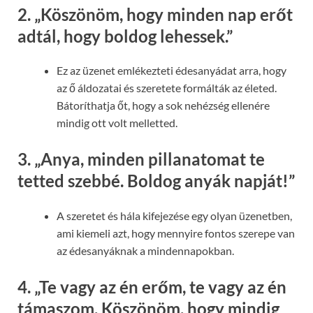
2.
„Köszönöm, hogy minden nap erőt
adtál, hogy boldog lehessek.”
Ez az üzenet emlékezteti édesanyádat arra, hogy
az ő áldozatai és szeretete formálták az életed.
Bátoríthatja őt, hogy a sok nehézség ellenére
mindig ott volt melletted.
3.
„Anya, minden pillanatomat te
tetted szebbé. Boldog anyák napját!”
A szeretet és hála kifejezése egy olyan üzenetben,
ami kiemeli azt, hogy mennyire fontos szerepe van
az édesanyáknak a mindennapokban.
4.
„Te vagy az én erőm, te vagy az én
támaszom. Köszönöm, hogy mindig