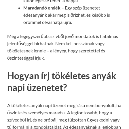
különlegessé teheti a napját.
Maradandó emlék
– Egy szép üzenetet
édesanyánk akár meg is őrizhet, és később is
örömmel olvashatja újra.
Még a legegyszerűbb, szívből jövő mondatok is hatalmas
jelentőséggel bírhatnak. Nem kell hosszúnak vagy
tökéletesnek lennie – a lényeg, hogy szeretettel és
őszinteséggel írjuk.
Hogyan írj tökéletes anyák
napi üzenetet?
A tökéletes anyák napi üzenet megírása nem bonyolult, ha
őszinte és személyes maradsz. A legfontosabb, hogy a
szívedből írj, és ne próbálj meg túlzottan ügyeskedni vagy
túlformálni a gondolataidat. Az édesanyáknak a legjobban