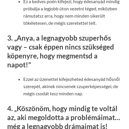
Ez a kedves poén kifejezi, hogy édesanyád mindig
próbálja a legjobb úton vezetni téged, miközben
rámutatsz arra, hogy nem minden sikerült
tökéletesen, de mégis szeretettel telt.
3.
„Anya, a legnagyobb szuperhős
vagy – csak éppen nincs szükséged
köpenyre, hogy megmentsd a
napot!”
Ezzel az üzenettel kifejezheted édesanyád hősnői
szerepét, akinek nincsenek szuperképességei, de
mégis csodát tesz minden nap.
4.
„Köszönöm, hogy mindig te voltál
az, aki megoldotta a problémáimat…
még a legnagyobb drámaimat is!