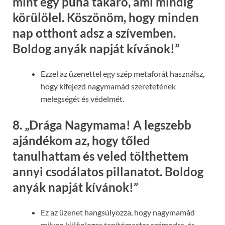
mint egy puha takaró, ami mindig
körülölel. Köszönöm, hogy minden
nap otthont adsz a szívemben.
Boldog anyák napját kívánok!”
Ezzel az üzenettel egy szép metaforát használsz,
hogy kifejezd nagymamád szeretetének
melegségét és védelmét.
8.
„Drága Nagymama! A legszebb
ajándékom az, hogy tőled
tanulhattam és veled tölthettem
annyi csodálatos pillanatot. Boldog
anyák napját kívánok!”
Ez az üzenet hangsúlyozza, hogy nagymamád
milyen különleges tanítómester számodra, és