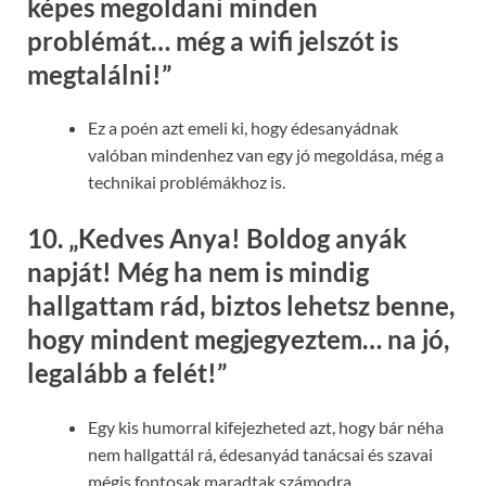
képes megoldani minden
problémát… még a wifi jelszót is
megtalálni!”
Ez a poén azt emeli ki, hogy édesanyádnak
valóban mindenhez van egy jó megoldása, még a
technikai problémákhoz is.
10.
„Kedves Anya! Boldog anyák
napját! Még ha nem is mindig
hallgattam rád, biztos lehetsz benne,
hogy mindent megjegyeztem… na jó,
legalább a felét!”
Egy kis humorral kifejezheted azt, hogy bár néha
nem hallgattál rá, édesanyád tanácsai és szavai
mégis fontosak maradtak számodra.