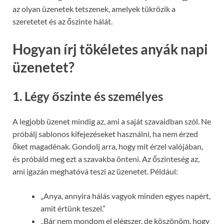
az olyan üzenetek tetszenek, amelyek tükrözik a
szeretetet és az őszinte hálát.
Hogyan írj tökéletes anyák napi
üzenetet?
1.
Légy őszinte és személyes
A legjobb üzenet mindig az, ami a saját szavaidban szól. Ne
próbálj sablonos kifejezéseket használni, ha nem érzed
őket magadénak. Gondolj arra, hogy mit érzel valójában,
és próbáld meg ezt a szavakba önteni. Az őszinteség az,
ami igazán meghatóvá teszi az üzenetet. Például:
„Anya, annyira hálás vagyok minden egyes napért,
amit értünk teszel.”
„Bár nem mondom el elégszer, de köszönöm, hogy