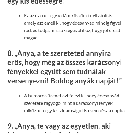
egy kis édességre!”
Ez az üzenet egy vidám köszönetnyilvánítás,
amely azt emeli ki, hogy édesanyád mindig figyel
rád, és tudja, mi szükséges ahhoz, hogy jól érezd
magad.
8.
„Anya, a te szereteted annyira
erős, hogy még az összes karácsonyi
fényekkel együtt sem tudnálak
versenyezni! Boldog anyák napját!”
A humoros üzenet azt fejezi ki, hogy édesanyád
szeretete ragyogó, mint a karácsonyi fények,
miközben egy kis vidámságot is csempész a napba.
9.
„Anya, te vagy az egyetlen, aki