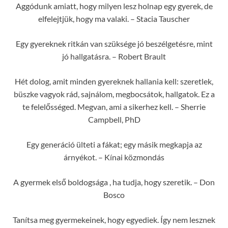
Aggódunk amiatt, hogy milyen lesz holnap egy gyerek, de
elfelejtjük, hogy ma valaki. – Stacia Tauscher
Egy gyereknek ritkán van szüksége jó beszélgetésre, mint
jó hallgatásra. – Robert Brault
Hét dolog, amit minden gyereknek hallania kell: szeretlek,
büszke vagyok rád, sajnálom, megbocsátok, hallgatok. Ez a
te felelősséged. Megvan, ami a sikerhez kell. – Sherrie
Campbell, PhD
Egy generáció ülteti a fákat; egy másik megkapja az
árnyékot. – Kínai közmondás
A gyermek első boldogsága , ha tudja, hogy szeretik. – Don
Bosco
Tanítsa meg gyermekeinek, hogy egyediek. Így nem lesznek