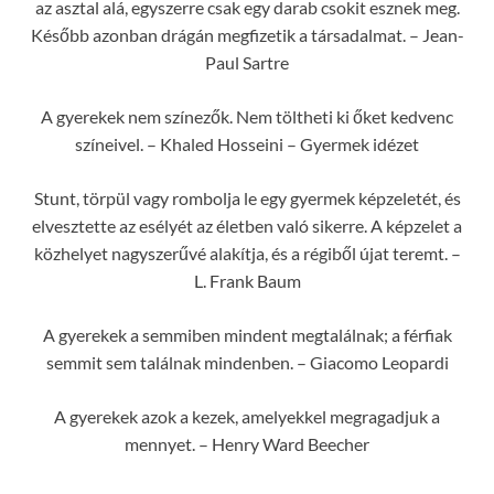
az asztal alá, egyszerre csak egy darab csokit esznek meg.
Később azonban drágán megfizetik a társadalmat. – Jean-
Paul Sartre
A gyerekek nem színezők. Nem töltheti ki őket kedvenc
színeivel. – Khaled Hosseini – Gyermek idézet
Stunt, törpül vagy rombolja le egy gyermek képzeletét, és
elvesztette az esélyét az életben való sikerre. A képzelet a
közhelyet nagyszerűvé alakítja, és a régiből újat teremt. –
L. Frank Baum
A gyerekek a semmiben mindent megtalálnak; a férfiak
semmit sem találnak mindenben. – Giacomo Leopardi
A gyerekek azok a kezek, amelyekkel megragadjuk a
mennyet. – Henry Ward Beecher