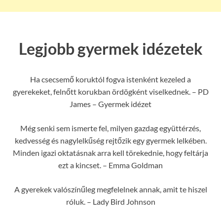
Legjobb gyermek idézetek
Ha csecsemő koruktól fogva istenként kezeled a
gyerekeket, felnőtt korukban ördögként viselkednek. – PD
James – Gyermek idézet
Még senki sem ismerte fel, milyen gazdag együttérzés,
kedvesség és nagylelkűség rejtőzik egy gyermek lelkében.
Minden igazi oktatásnak arra kell törekednie, hogy feltárja
ezt a kincset. – Emma Goldman
A gyerekek valószínűleg megfelelnek annak, amit te hiszel
róluk. – Lady Bird Johnson