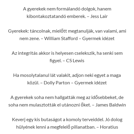
A gyerekek nem formálandó dolgok, hanem
kibontakoztatandó emberek. – Jess Lair
Gyerekek: táncolnak, mielőtt megtanulják, van valami, ami
nem zene. – William Stafford – Gyermek idézet
Az integritás akkor is helyesen cselekszik, ha senki sem
figyel. – CS Lewis
Ha mosolytalanul lát valakit, adjon neki egyet a maga
közül. – Dolly Parton – Gyermek idézet
A gyerekek soha nem hallgatták meg az idősebbeket, de
soha nem mulasztották el utánozni őket. – James Baldwin
Keverj egy kis butaságot a komoly terveiddel. Jó dolog
hülyének lenni a megfelelő pillanatban. – Horatius