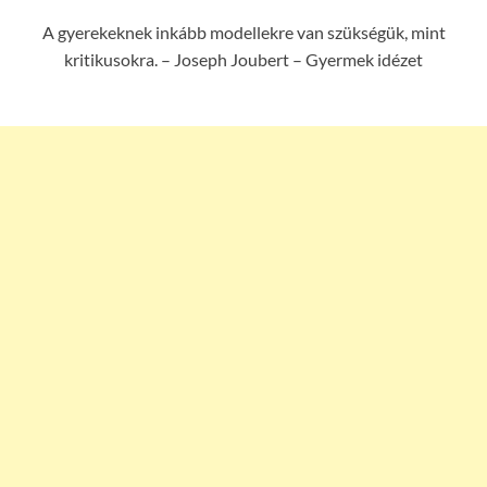
A gyerekeknek inkább modellekre van szükségük, mint
kritikusokra. – Joseph Joubert – Gyermek idézet