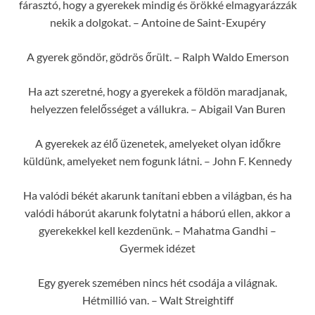
fárasztó, hogy a gyerekek mindig és örökké elmagyarázzák
nekik a dolgokat. – Antoine de Saint-Exupéry
A gyerek göndör, gödrös őrült. – Ralph Waldo Emerson
Ha azt szeretné, hogy a gyerekek a földön maradjanak,
helyezzen felelősséget a vállukra. – Abigail Van Buren
A gyerekek az élő üzenetek, amelyeket olyan időkre
küldünk, amelyeket nem fogunk látni. – John F. Kennedy
Ha valódi békét akarunk tanítani ebben a világban, és ha
valódi háborút akarunk folytatni a háború ellen, akkor a
gyerekekkel kell kezdenünk. – Mahatma Gandhi –
Gyermek idézet
Egy gyerek szemében nincs hét csodája a világnak.
Hétmillió van. – Walt Streightiff