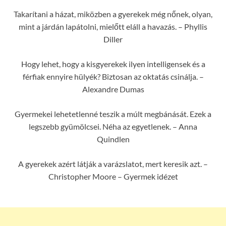
Takarítani a házat, miközben a gyerekek még nőnek, olyan,
mint a járdán lapátolni, mielőtt eláll a havazás. – Phyllis
Diller
Hogy lehet, hogy a kisgyerekek ilyen intelligensek és a
férfiak ennyire hülyék? Biztosan az oktatás csinálja. –
Alexandre Dumas
Gyermekei lehetetlenné teszik a múlt megbánását. Ezek a
legszebb gyümölcsei. Néha az egyetlenek. – Anna
Quindlen
A gyerekek azért látják a varázslatot, mert keresik azt. –
Christopher Moore – Gyermek idézet