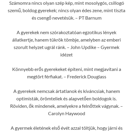
Számomra nincs olyan szép kép, mint mosolygós, csillogó
szemű, boldog gyerekek; nincs olyan édes zene, mint tiszta
és csengő nevetésük. – PT Barnum
A gyerekek nem szórakoztatóan egzotikus lények
állatkertje, hanem tükrök tömbje, amelyben az emberi
szorult helyzet ugrál ránk. – John Updike – Gyermek
idézet
Könnyebb erős gyerekeket építeni, mint megjavítani a
megtört férfiakat. – Frederick Douglass
A gyerekek nemcsak ártatlanok és kíváncsiak, hanem
optimisták, örömteliek és alapvetően boldogok is.
Röviden, ők mindenek, amelyekre a felnőttek vágynak. –
Carolyn Haywood
A gyermek életének első évét azzal töltjük, hogy járni és