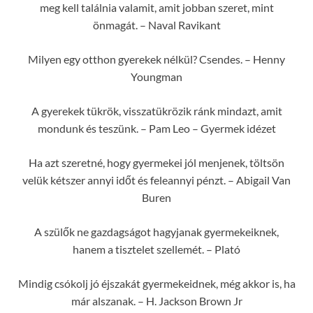
meg kell találnia valamit, amit jobban szeret, mint
önmagát. – Naval Ravikant
Milyen egy otthon gyerekek nélkül? Csendes. – Henny
Youngman
A gyerekek tükrök, visszatükrözik ránk mindazt, amit
mondunk és teszünk. – Pam Leo – Gyermek idézet
Ha azt szeretné, hogy gyermekei jól menjenek, töltsön
velük kétszer annyi időt és feleannyi pénzt. – Abigail Van
Buren
A szülők ne gazdagságot hagyjanak gyermekeiknek,
hanem a tisztelet szellemét. – Plató
Mindig csókolj jó éjszakát gyermekeidnek, még akkor is, ha
már alszanak. – H. Jackson Brown Jr