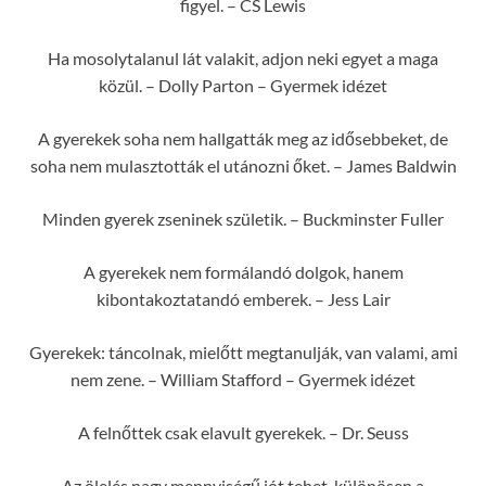
figyel. – CS Lewis
Ha mosolytalanul lát valakit, adjon neki egyet a maga
közül. – Dolly Parton – Gyermek idézet
A gyerekek soha nem hallgatták meg az idősebbeket, de
soha nem mulasztották el utánozni őket. – James Baldwin
Minden gyerek zseninek születik. – Buckminster Fuller
A gyerekek nem formálandó dolgok, hanem
kibontakoztatandó emberek. – Jess Lair
Gyerekek: táncolnak, mielőtt megtanulják, van valami, ami
nem zene. – William Stafford – Gyermek idézet
A felnőttek csak elavult gyerekek. – Dr. Seuss
Az ölelés nagy mennyiségű jót tehet, különösen a