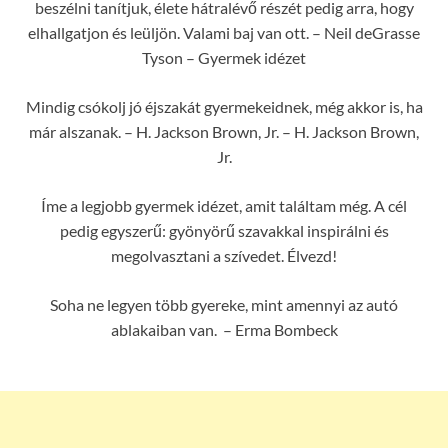
beszélni tanítjuk, élete hátralévő részét pedig arra, hogy
elhallgatjon és leüljön. Valami baj van ott. – Neil deGrasse
Tyson – Gyermek idézet
Mindig csókolj jó éjszakát gyermekeidnek, még akkor is, ha
már alszanak. – H. Jackson Brown, Jr. – H. Jackson Brown,
Jr.
Íme a legjobb gyermek idézet, amit találtam még. A cél
pedig egyszerű: gyönyörű szavakkal inspirálni és
megolvasztani a szívedet. Élvezd!
Soha ne legyen több gyereke, mint amennyi az autó
ablakaiban van. – Erma Bombeck