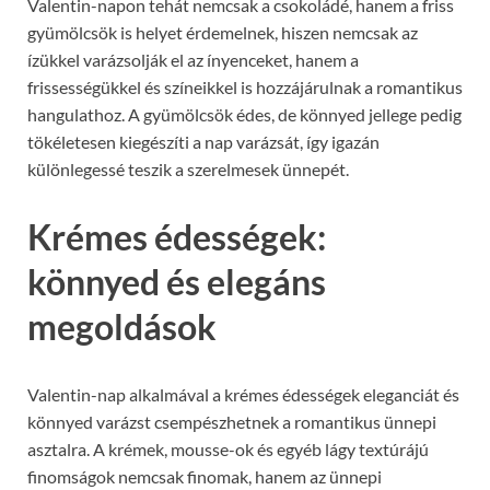
Valentin-napon tehát nemcsak a csokoládé, hanem a friss
gyümölcsök is helyet érdemelnek, hiszen nemcsak az
ízükkel varázsolják el az ínyenceket, hanem a
frissességükkel és színeikkel is hozzájárulnak a romantikus
hangulathoz. A gyümölcsök édes, de könnyed jellege pedig
tökéletesen kiegészíti a nap varázsát, így igazán
különlegessé teszik a szerelmesek ünnepét.
Krémes édességek:
könnyed és elegáns
megoldások
Valentin-nap alkalmával a krémes édességek eleganciát és
könnyed varázst csempészhetnek a romantikus ünnepi
asztalra. A krémek, mousse-ok és egyéb lágy textúrájú
finomságok nemcsak finomak, hanem az ünnepi