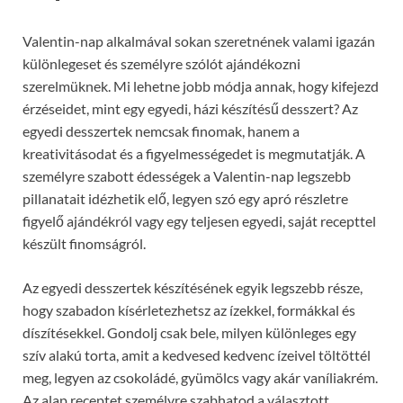
Valentin-nap alkalmával sokan szeretnének valami igazán
különlegeset és személyre szólót ajándékozni
szerelmüknek. Mi lehetne jobb módja annak, hogy kifejezd
érzéseidet, mint egy egyedi, házi készítésű desszert? Az
egyedi desszertek nemcsak finomak, hanem a
kreativitásodat és a figyelmességedet is megmutatják. A
személyre szabott édességek a Valentin-nap legszebb
pillanatait idézhetik elő, legyen szó egy apró részletre
figyelő ajándékról vagy egy teljesen egyedi, saját recepttel
készült finomságról.
Az egyedi desszertek készítésének egyik legszebb része,
hogy szabadon kísérletezhetsz az ízekkel, formákkal és
díszítésekkel. Gondolj csak bele, milyen különleges egy
szív alakú torta, amit a kedvesed kedvenc ízeivel töltöttél
meg, legyen az csokoládé, gyümölcs vagy akár vaníliakrém.
Az alap receptet személyre szabhatod a választott