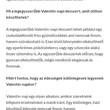
Mi a legegyszerűbb Valentin-napi desszert, amit otthon
készíthetek?
A legegyszerűbb Valentin-napi desszert lehet például egy
csokoládéfondü friss gyümölcsökkel, ami nemcsak finom,
hanem szórakoztató is. Ezen kívül könnyedén elkészíthető
egy eperkrémes piskótatekercs vagy egy szívecske alakú
linzer sütemény is. Az egyszerűbb desszertek előnye, hogy
gyorsan elkészíthetők, mégis rendkívül elegánsak és
finomak.
Miért fontos, hogy az édességek különlegesek legyenek
Valentin-napkor?
Valentin-nap egy olyan alkalom, amikor szeretnénk
kifejezni érzelmeinket a másik iránt. Egy különleges, házi
készítésű édesség nemcsak finom, hanem