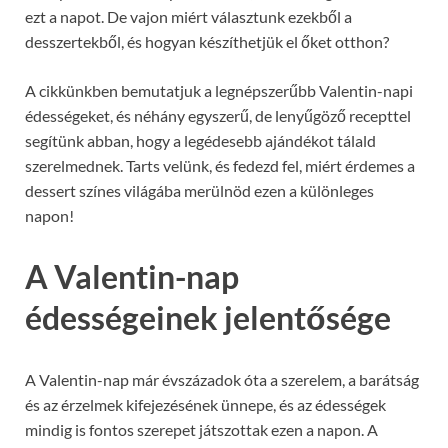
ezt a napot. De vajon miért választunk ezekből a
desszertekből, és hogyan készíthetjük el őket otthon?
A cikkünkben bemutatjuk a legnépszerűbb Valentin-napi
édességeket, és néhány egyszerű, de lenyűgöző recepttel
segítünk abban, hogy a legédesebb ajándékot tálald
szerelmednek. Tarts velünk, és fedezd fel, miért érdemes a
dessert színes világába merülnöd ezen a különleges
napon!
A Valentin-nap
édességeinek jelentősége
A Valentin-nap már évszázadok óta a szerelem, a barátság
és az érzelmek kifejezésének ünnepe, és az édességek
mindig is fontos szerepet játszottak ezen a napon. A