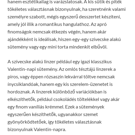
hanem esztétikailag is varázslatosak. A kis sütik és piték
tökéletes választásnak bizonyulnak, ha szeretnénk valami
személyre szabott, mégis egyszerű desszertet készíteni,
amely jól illik a romantikus hangulathoz. Az apró
finomságok nemcsak étkezés végén, hanem akár
ajándékként is ideálisak, hiszen egy-egy szívecske alakú
sütemény vagy egy mini torta mindenkit elbűvöl.
A szívecske alakú linzer például egy igazi klasszikus
Valentin-napi sütemény. Az omlós tésztájú linzerek a
piros, vagy éppen rózsaszín lekvárral töltve nemcsak
ínycsiklandóak, hanem egy kis szerelem-üzenetet is
hordoznak. A linzerek különböző variációkban is
elkészíthetők, például csokoládés töltelékkel vagy akár
egy finom vaníliás krémmel. Ezek a sütemények
egyszerűen készíthetők, ugyanakkor szemet
gyönyörködtetőek, így tökéletes választásnak
bizonyulnak Valentin-napra.