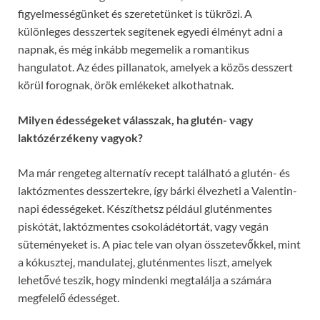
figyelmességünket és szeretetünket is tükrözi. A
különleges desszertek segítenek egyedi élményt adni a
napnak, és még inkább megemelik a romantikus
hangulatot. Az édes pillanatok, amelyek a közös desszert
körül forognak, örök emlékeket alkothatnak.
Milyen édességeket válasszak, ha glutén- vagy
laktózérzékeny vagyok?
Ma már rengeteg alternatív recept található a glutén- és
laktózmentes desszertekre, így bárki élvezheti a Valentin-
napi édességeket. Készíthetsz például gluténmentes
piskótát, laktózmentes csokoládétortát, vagy vegán
süteményeket is. A piac tele van olyan összetevőkkel, mint
a kókusztej, mandulatej, gluténmentes liszt, amelyek
lehetővé teszik, hogy mindenki megtalálja a számára
megfelelő édességet.