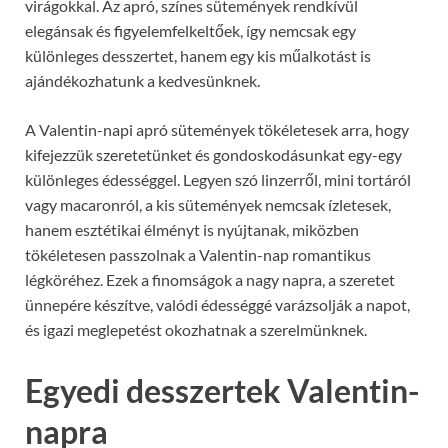
virágokkal. Az apró, színes sütemények rendkívül
elegánsak és figyelemfelkeltőek, így nemcsak egy
különleges desszertet, hanem egy kis műalkotást is
ajándékozhatunk a kedvesünknek.
A Valentin-napi apró sütemények tökéletesek arra, hogy
kifejezzük szeretetünket és gondoskodásunkat egy-egy
különleges édességgel. Legyen szó linzerről, mini tortáról
vagy macaronról, a kis sütemények nemcsak ízletesek,
hanem esztétikai élményt is nyújtanak, miközben
tökéletesen passzolnak a Valentin-nap romantikus
légköréhez. Ezek a finomságok a nagy napra, a szeretet
ünnepére készítve, valódi édességgé varázsolják a napot,
és igazi meglepetést okozhatnak a szerelmünknek.
Egyedi desszertek Valentin-
napra