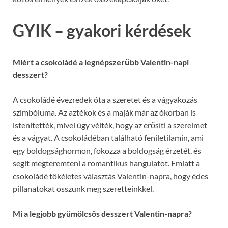
GYIK – gyakori kérdések
Miért a csokoládé a legnépszerűbb Valentin-napi
desszert?
A csokoládé évezredek óta a szeretet és a vágyakozás
szimbóluma. Az aztékok és a maják már az ókorban is
istenítették, mivel úgy vélték, hogy az erősíti a szerelmet
és a vágyat. A csokoládéban található feniletilamin, ami
egy boldogsághormon, fokozza a boldogság érzetét, és
segít megteremteni a romantikus hangulatot. Emiatt a
csokoládé tökéletes választás Valentin-napra, hogy édes
pillanatokat osszunk meg szeretteinkkel.
Mi a legjobb gyümölcsös desszert Valentin-napra?