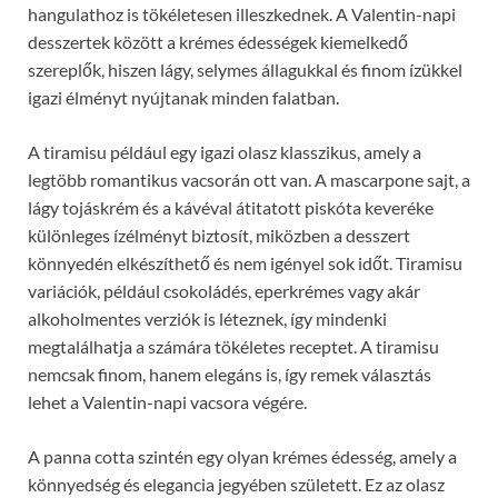
hangulathoz is tökéletesen illeszkednek. A Valentin-napi
desszertek között a krémes édességek kiemelkedő
szereplők, hiszen lágy, selymes állagukkal és finom ízükkel
igazi élményt nyújtanak minden falatban.
A tiramisu például egy igazi olasz klasszikus, amely a
legtöbb romantikus vacsorán ott van. A mascarpone sajt, a
lágy tojáskrém és a kávéval átitatott piskóta keveréke
különleges ízélményt biztosít, miközben a desszert
könnyedén elkészíthető és nem igényel sok időt. Tiramisu
variációk, például csokoládés, eperkrémes vagy akár
alkoholmentes verziók is léteznek, így mindenki
megtalálhatja a számára tökéletes receptet. A tiramisu
nemcsak finom, hanem elegáns is, így remek választás
lehet a Valentin-napi vacsora végére.
A panna cotta szintén egy olyan krémes édesség, amely a
könnyedség és elegancia jegyében született. Ez az olasz