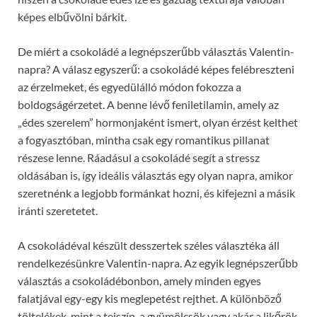
képes elbűvölni bárkit.
De miért a csokoládé a legnépszerűbb választás Valentin-
napra? A válasz egyszerű: a csokoládé képes felébreszteni
az érzelmeket, és egyedülálló módon fokozza a
boldogságérzetet. A benne lévő feniletilamin, amely az
„édes szerelem” hormonjaként ismert, olyan érzést kelthet
a fogyasztóban, mintha csak egy romantikus pillanat
részese lenne. Ráadásul a csokoládé segít a stressz
oldásában is, így ideális választás egy olyan napra, amikor
szeretnénk a legjobb formánkat hozni, és kifejezni a másik
iránti szeretetet.
A csokoládéval készült desszertek széles választéka áll
rendelkezésünkre Valentin-napra. Az egyik legnépszerűbb
választás a csokoládébonbon, amely minden egyes
falatjával egy-egy kis meglepetést rejthet. A különböző
töltelékek, mint a tejszín, a gyümölcsök vagy akár a likőrök,