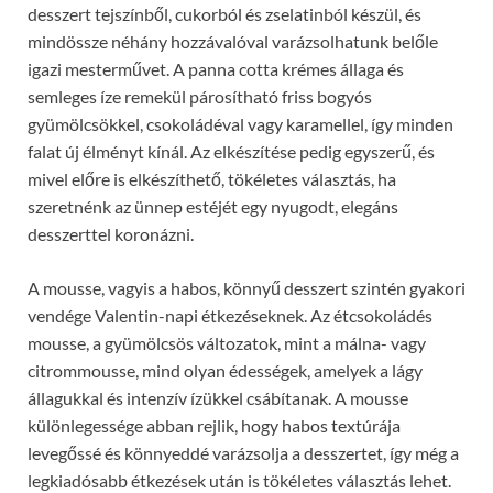
desszert tejszínből, cukorból és zselatinból készül, és
mindössze néhány hozzávalóval varázsolhatunk belőle
igazi mesterművet. A panna cotta krémes állaga és
semleges íze remekül párosítható friss bogyós
gyümölcsökkel, csokoládéval vagy karamellel, így minden
falat új élményt kínál. Az elkészítése pedig egyszerű, és
mivel előre is elkészíthető, tökéletes választás, ha
szeretnénk az ünnep estéjét egy nyugodt, elegáns
desszerttel koronázni.
A mousse, vagyis a habos, könnyű desszert szintén gyakori
vendége Valentin-napi étkezéseknek. Az étcsokoládés
mousse, a gyümölcsös változatok, mint a málna- vagy
citrommousse, mind olyan édességek, amelyek a lágy
állagukkal és intenzív ízükkel csábítanak. A mousse
különlegessége abban rejlik, hogy habos textúrája
levegőssé és könnyeddé varázsolja a desszertet, így még a
legkiadósabb étkezések után is tökéletes választás lehet.