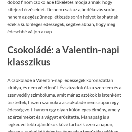
doboz finom csokoládé tökéletes módja annak, hogy
kifejezd érzéseidet. De nem csak az ajándékozás során,
hanem az egész ünnepi étkezés során helyet kaphatnak
ezek a különleges édességek, segítve abban, hogy még
édesebbé váljon a nap.
Csokoládé: a Valentin-napi
klasszikus
A csokoládé a Valentin-napi édességek koronázatlan
királya, és nem véletlenül. Évszázadok óta a szerelem és a
szenvedély szimbóluma, amit már az aztékok is istenként
tiszteltek, hiszen számukra a csokoládé nem csupán egy
édesség volt, hanem egy olyan különleges élmény, amely
az érzelmeket és a vágyat erősítette. Manapság is a
legkedveltebb ajándékok közé tartozik ezen a napon,
hiszen a csokoládé édes íze és gazdag textúrája valóban