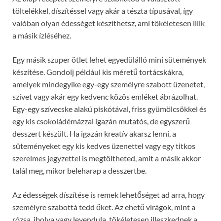
töltelékkel, díszítéssel vagy akár a tészta típusával, így
valóban olyan édességet készíthetsz, ami tökéletesen illik
a másik ízléséhez.
Egy másik szuper ötlet lehet egyedülálló mini sütemények
készítése. Gondolj például kis méretű tortácskákra,
amelyek mindegyike egy-egy személyre szabott üzenetet,
szívet vagy akár egy kedvenc közös emléket ábrázolhat.
Egy-egy szívecske alakú piskótával, friss gyümölcsökkel és
egy kis csokoládémázzal igazán mutatós, de egyszerű
desszert készült. Ha igazán kreatív akarsz lenni, a
süteményeket egy kis kedves üzenettel vagy egy titkos
szerelmes jegyzettel is megtöltheted, amit a másik akkor
talál meg, mikor beleharap a desszertbe.
Az édességek díszítése is remek lehetőséget ad arra, hogy
személyre szabottá tedd őket. Az ehető virágok, mint a
rózsa, ibolya vagy levendula, tökéletesen illeszkednek a