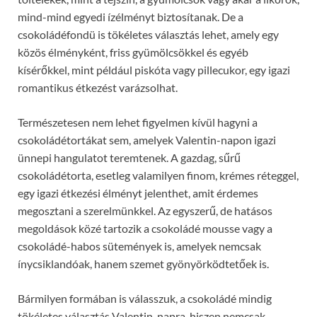
mind-mind egyedi ízélményt biztosítanak. De a
csokoládéfondü is tökéletes választás lehet, amely egy
közös élményként, friss gyümölcsökkel és egyéb
kísérőkkel, mint például piskóta vagy pillecukor, egy igazi
romantikus étkezést varázsolhat.
Természetesen nem lehet figyelmen kívül hagyni a
csokoládétortákat sem, amelyek Valentin-napon igazi
ünnepi hangulatot teremtenek. A gazdag, sűrű
csokoládétorta, esetleg valamilyen finom, krémes réteggel,
egy igazi étkezési élményt jelenthet, amit érdemes
megosztani a szerelmünkkel. Az egyszerű, de hatásos
megoldások közé tartozik a csokoládé mousse vagy a
csokoládé-habos sütemények is, amelyek nemcsak
ínycsiklandóak, hanem szemet gyönyörködtetőek is.
Bármilyen formában is válasszuk, a csokoládé mindig
tökéletes választás Valentin-napra, hiszen nemcsak