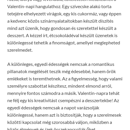
Valentin-napi hangulathoz. Egy szívecske alakú torta
tetejére elhelyezett virágok, egy kis cukormáz, vagy éppen
a kedvenc közös színárnyalataitokban készült díszítés
mind azt üzenik, hogy gondosan és szeretettel készült a
desszert. A kézzel írt, étcsokoládéval készült üzenetek is
különlegessé tehetik a finomságot, amellyel meglepheted
szerelmedet.
A különleges, egyedi édességek nemcsak a romantikus
pillanatok megélését teszik még édesebbé, hanem örök
emlékeket is teremthetnek. Az a figyelmesség, hogy valami
személyre szabottat készítesz, mindent elmond arról,
mennyire fontos számodra a másik. Valentin-napra tehát
ne félj egy kis kreativitást csempészni a desszertekbe! Az
egyedi édességek nemcsak a napot varázsolják
különlegessé, hanem azt is biztosítják, hogy a szerelmesek
közötti kapcsolat még szorosabbá váljon, miközben a
közös élmények és ízek összekapcsolják őket.