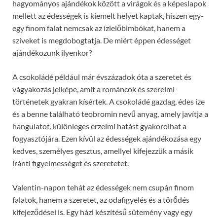
hagyományos ajándékok között a virágok és a képeslapok
mellett az édességek is kiemelt helyet kaptak, hiszen egy-
egy finom falat nemcsak az ízlelőbimbókat, hanem a
szíveket is megdobogtatja. De miért éppen édességet
ajándékozunk ilyenkor?
A csokoládé például már évszázadok óta a szeretet és
vágyakozás jelképe, amit a románcok és szerelmi
történetek gyakran kísértek. A csokoládé gazdag, édes íze
és a benne található teobromin nevű anyag, amely javítja a
hangulatot, különleges érzelmi hatást gyakorolhat a
fogyasztójára. Ezen kívül az édességek ajándékozása egy
kedves, személyes gesztus, amellyel kifejezzük a másik
iránti figyelmességet és szeretetet.
Valentin-napon tehát az édességek nem csupán finom
falatok, hanem a szeretet, az odafigyelés és a törődés
kifejeződései is. Egy házi készítésű sütemény vagy egy