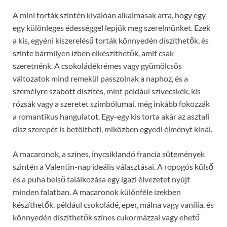
A mini torták szintén kiválóan alkalmasak arra, hogy egy-
egy különleges édességgel lepjük meg szerelmünket. Ezek
a kis, egyéni kiszerelésű torták könnyedén díszíthetők, és
szinte bármilyen ízben elkészíthetők, amit csak
szeretnénk. A csokoládékrémes vagy gyümölcsös
változatok mind remekül passzolnak a naphoz, és a
személyre szabott díszítés, mint például szívecskék, kis
rózsák vagy a szeretet szimbólumai, még inkább fokozzák
a romantikus hangulatot. Egy-egy kis torta akár az asztali
dísz szerepét is betöltheti, miközben egyedi élményt kínál.
A macaronok, a színes, ínycsiklandó francia sütemények
szintén a Valentin-nap ideális választásai. A ropogós külső
és a puha belső találkozása egy igazi élvezetet nyújt
minden falatban. A macaronok különféle ízekben
készíthetők, például csokoládé, eper, málna vagy vanília, és
könnyedén díszíthetők színes cukormázzal vagy ehető