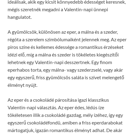
ideálisak, akik egy kicsit könnyedebb édességet keresnek,
mégis szeretnék megadni a Valentin-napi ünnepi
hangulatot.
A gyümölcsök, különösen az eper, a málna és a szeder,
régóta a szerelem szimbólumaiként jelennek meg. Az eper
piros színe és kellemes édessége a romantikus érzéseket
idézi elő, míg a málna és szeder is tökéletes kiegészítői
lehetnek egy Valentin-napi desszertnek. Egy finom
eperhabos torta, egy málna- vagy szederzselé, vagy akár
egy egyszerű, friss gyümölcsös saláta is szívet melengető
élményt nyújt.
Az eper és a csokoládé párosítása igazi klasszikus
Valentin-napi választás. Az eper édes, lédús íze
tökéletesen illik a csokoládé gazdag, mély ízéhez, így egy
egyszerű csokoládéfondü, amiben a friss eperdarabokat
mártogatjuk, igazán romantikus élményt adhat. De akár