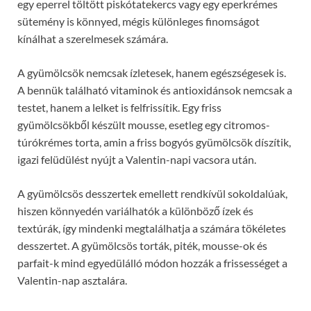
egy eperrel töltött piskótatekercs vagy egy eperkrémes
sütemény is könnyed, mégis különleges finomságot
kínálhat a szerelmesek számára.
A gyümölcsök nemcsak ízletesek, hanem egészségesek is.
A bennük található vitaminok és antioxidánsok nemcsak a
testet, hanem a lelket is felfrissítik. Egy friss
gyümölcsökből készült mousse, esetleg egy citromos-
túrókrémes torta, amin a friss bogyós gyümölcsök díszítik,
igazi felüdülést nyújt a Valentin-napi vacsora után.
A gyümölcsös desszertek emellett rendkívül sokoldalúak,
hiszen könnyedén variálhatók a különböző ízek és
textúrák, így mindenki megtalálhatja a számára tökéletes
desszertet. A gyümölcsös torták, piték, mousse-ok és
parfait-k mind egyedülálló módon hozzák a frissességet a
Valentin-nap asztalára.