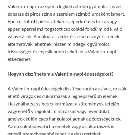
Valentin-napra az eper a legkedveltebb gyümölcs, mivel
édes íze és piros színe a szerelem szimbólumaként ismert.
Eperrel töltött piskótatekercs, eperkrémes torta vagy
éppen eperrel mártogatott csokoládé fondü mind kiváló
választások. A málna, a szeder és a cseresznye is remek
alternatívák lehetnek, hiszen mindegyik gyümölcs
frissességet és ínycsiklandó ízeket ad a Valentin-napi
étkezéshez.
Hogyan díszíthetem a Valentin-napi édességeket?
A Valentin-napi édességek díszítése során a szívek, rózsák,
ehető virágok és cukormázak a legnépszerűbb elemek.
Használhatsz színes cukormázat a sütemények tetején,
vagy ehető virágokat, mint rózsát vagy levendulát,
amelyek különleges hangulatot adnak az édességeknek.
Az étcsokoládéval írt üzenetek vagy a cukordíszek is
egyedi, személyesebbé tehetik a desszerteket.