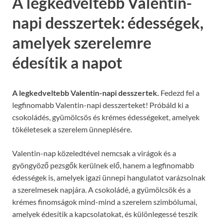
A legkedveltebb Valentin-
napi desszertek: édességek,
amelyek szerelemre
édesítik a napot
A legkedveltebb Valentin-napi desszertek.
Fedezd fel a
legfinomabb Valentin-napi desszerteket! Próbáld ki a
csokoládés, gyümölcsös és krémes édességeket, amelyek
tökéletesek a szerelem ünneplésére.
Valentin-nap közeledtével nemcsak a virágok és a
gyöngyöző pezsgők kerülnek elő, hanem a legfinomabb
édességek is, amelyek igazi ünnepi hangulatot varázsolnak
a szerelmesek napjára. A csokoládé, a gyümölcsök és a
krémes finomságok mind-mind a szerelem szimbólumai,
amelyek édesítik a kapcsolatokat, és különlegessé teszik