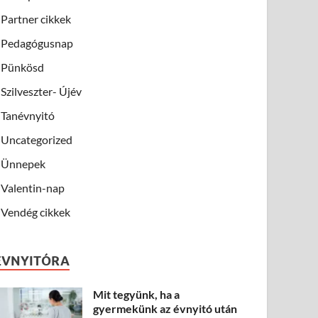
Partner cikkek
Pedagógusnap
Pünkösd
Szilveszter- Újév
Tanévnyitó
Uncategorized
Ünnepek
Valentin-nap
Vendég cikkek
ÉVNYITÓRA
Mit tegyünk, ha a
gyermekünk az évnyitó után