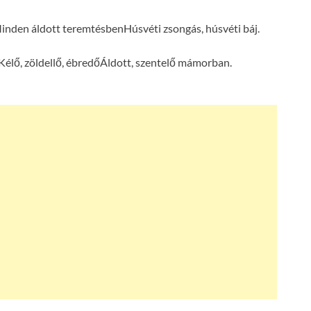
inden áldott teremtésben
Húsvéti zsongás, húsvéti báj.
Kélő, zöldellő, ébredő
Áldott, szentelő mámorban.