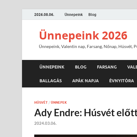
2026.08.06.
Ünnepeink
Blog
Ünnepeink 2026
Ünnepeink, Valentin nap, Farsang, Nőnap, Húsvét, Pü
ÜNNEPEINK
BLOG
FARSANG
VAL
BALLAGÁS
APÁK NAPJA
ÉVNYITÓRA
HÚSVÉT
/
ÜNNEPEK
Ady Endre: Húsvét előt
2024.03.06.