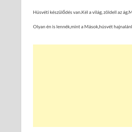
Húsvéti készülődés van.
Kél a világ, zöldell az ág.
M
Olyan én is lennék,
mint a Mások,
húsvét hajnalán