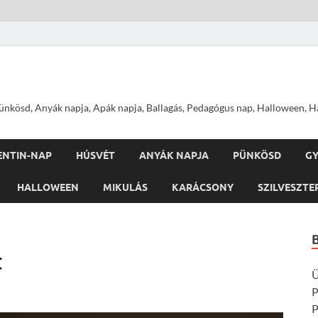
nkösd, Anyák napja, Apák napja, Ballagás, Pedagógus nap, Halloween, Hal
ENTIN-NAP
HÚSVÉT
ANYÁK NAPJA
PÜNKÖSD
G
HALLOWEEN
MIKULÁS
KARÁCSONY
SZILVESZTE
t
Ü
P
P