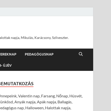
ottak napja, Mikulás, Karácsony, Szilveszter.
YEREKNAP
PEDAGÓGUSNAP
R- ÚJÉV
BEMUTATKOZÁS
nnepeink, Valentin nap, Farsang, Nőnap, Húsvét,
ünkösd, Anyák napja, Apák napja, Ballagás,
edagógus nap, Halloween, Halottak napja,