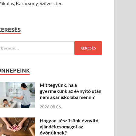
ikulás, Karácsony, Szilveszter.
KERESÉS
ÜNNEPEINK
Mit tegyünk, ha a
gyermekünk az évnyitó után
nem akar iskolába menni?
2026.08.06.
Hogyan készítsünk évnyitó
ajándékcsomagot az
óvónőknek?