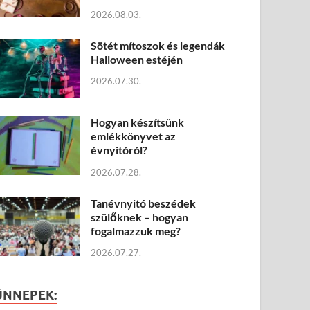
2026.08.03.
Sötét mítoszok és legendák
Halloween estéjén
2026.07.30.
Hogyan készítsünk
emlékkönyvet az
évnyitóról?
2026.07.28.
Tanévnyitó beszédek
szülőknek – hogyan
fogalmazzuk meg?
2026.07.27.
ÜNNEPEK: