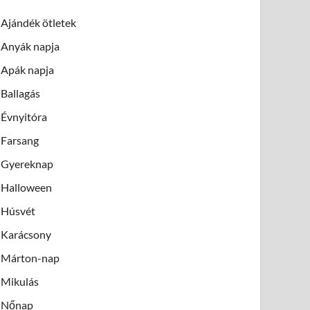
Ajándék ötletek
Anyák napja
Apák napja
Ballagás
Évnyitóra
Farsang
Gyereknap
Halloween
Húsvét
Karácsony
Márton-nap
Mikulás
Nőnap