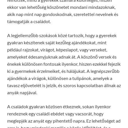
ekkor van lehetőség köszönetet mondani mindazoknak,
akik nap mint nap gondoskodnak, szeretettel nevelnek és
támogatják a családot.
A legjellemzőbb szokások közé tartozik, hogy a gyerekek
gyakran készítenek saját kezűleg ajándékokat, mint
például rajzokat, virágot, képeslapot, vagy verseket,
amelyeket édesanyjuknak adnak át. A köszönő versek és
énekek különösen fontosak ilyenkor, hiszen ezekkel fejezik
ki a gyermekek érzelmeiket, és hálájukat. A legnépszerűbb
ajándékok a virágok, különösen a tulipánok, amelyek a
tavasz eljövetelét is jelzik, és szoros kapcsolatban állnak az
anyák napjával.
A családok gyakran közösen étkeznek, sokan ilyenkor
rendeznek egy családi ebédet vagy vacsorát, hogy
meglepjék az anyát egy pihentető napra. Ez lehetőséget ad
arra is, hogy mindenki megélje a közös időtöltést, és a