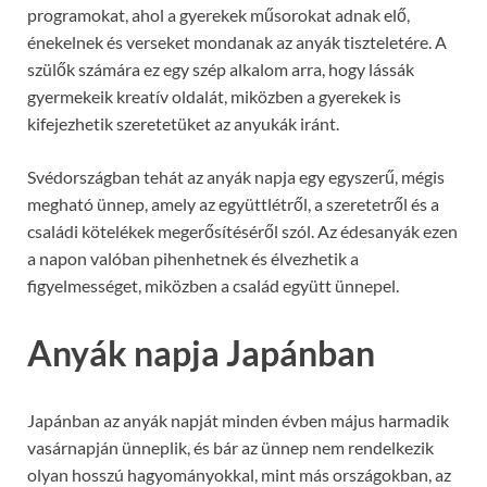
programokat, ahol a gyerekek műsorokat adnak elő,
énekelnek és verseket mondanak az anyák tiszteletére. A
szülők számára ez egy szép alkalom arra, hogy lássák
gyermekeik kreatív oldalát, miközben a gyerekek is
kifejezhetik szeretetüket az anyukák iránt.
Svédországban tehát az anyák napja egy egyszerű, mégis
megható ünnep, amely az együttlétről, a szeretetről és a
családi kötelékek megerősítéséről szól. Az édesanyák ezen
a napon valóban pihenhetnek és élvezhetik a
figyelmességet, miközben a család együtt ünnepel.
Anyák napja Japánban
Japánban az anyák napját minden évben május harmadik
vasárnapján ünneplik, és bár az ünnep nem rendelkezik
olyan hosszú hagyományokkal, mint más országokban, az