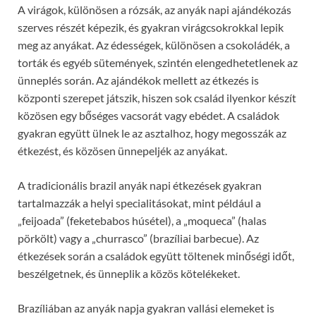
A virágok, különösen a rózsák, az anyák napi ajándékozás
szerves részét képezik, és gyakran virágcsokrokkal lepik
meg az anyákat. Az édességek, különösen a csokoládék, a
torták és egyéb sütemények, szintén elengedhetetlenek az
ünneplés során. Az ajándékok mellett az étkezés is
központi szerepet játszik, hiszen sok család ilyenkor készít
közösen egy bőséges vacsorát vagy ebédet. A családok
gyakran együtt ülnek le az asztalhoz, hogy megosszák az
étkezést, és közösen ünnepeljék az anyákat.
A tradicionális brazil anyák napi étkezések gyakran
tartalmazzák a helyi specialitásokat, mint például a
„feijoada” (feketebabos húsétel), a „moqueca” (halas
pörkölt) vagy a „churrasco” (brazíliai barbecue). Az
étkezések során a családok együtt töltenek minőségi időt,
beszélgetnek, és ünneplik a közös kötelékeket.
Brazíliában az anyák napja gyakran vallási elemeket is