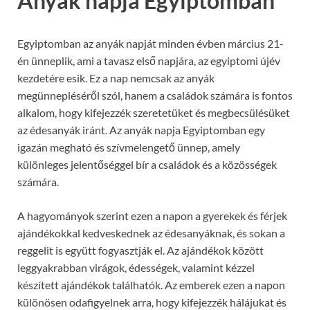
Anyák napja Egyiptomban
Egyiptomban az anyák napját minden évben március 21-
én ünneplik, ami a tavasz első napjára, az egyiptomi újév
kezdetére esik. Ez a nap nemcsak az anyák
megünnepléséről szól, hanem a családok számára is fontos
alkalom, hogy kifejezzék szeretetüket és megbecsülésüket
az édesanyák iránt. Az anyák napja Egyiptomban egy
igazán megható és szívmelengető ünnep, amely
különleges jelentőséggel bír a családok és a közösségek
számára.
A hagyományok szerint ezen a napon a gyerekek és férjek
ajándékokkal kedveskednek az édesanyáknak, és sokan a
reggelit is együtt fogyasztják el. Az ajándékok között
leggyakrabban virágok, édességek, valamint kézzel
készített ajándékok találhatók. Az emberek ezen a napon
különösen odafigyelnek arra, hogy kifejezzék hálájukat és