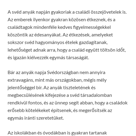
A svéd anyák napján gyakoriak a családi összejövetelek is.
Az emberek ilyenkor gyakran közösen étkeznek, és a
családtagok mindenféle kedves figyelmességekkel
köszöntik az édesanyákat. Az étkezések, amelyeket
sokszor svéd hagyományos ételek gazdagítanak,
lehetőséget adnak arra, hogy a család együtt töltsön időt,
és igazán kiélvezzék egymás társaságát.
Bár az anyák napja Svédországban nem annyira
extravagáns, mint más országokban, mégis mély
jelentőséggel bír. Az anyák tiszteletének és
megbecsülésének kifejezése a svéd társadalomban
rendkívül fontos, és az ünnep segít abban, hogy a családok
erősebb kötelékeket építsenek, és megerősítsék az
egymás iránti szeretetüket.
Az iskolákban és óvodákban is gyakran tartanak