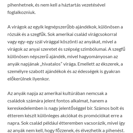
pihenhetnek, és nem kell a háztartás vezetésével
foglalkozniuk.
A virágok az egyik legnépszerűbb ajándékok, különösen a
rózsák és a szegfűk. Sok amerikai család virágcsokorral
vagy egy-egy szál virággal köszönti az anyákat, mivel a
virágok az anyai szeretet és szépség szimbólumai. A szegfű
különösen népszerű ajándék, mivel hagyományosan az
anyák napjának „hivatalos” virága. Emellett az ékszerek, a
személyre szabott ajándékok és az édességek is gyakran
előkerülnek ilyenkor.
Az anyák napja az amerikai kultúrában nemcsak a
családok számára jelent fontos alkalmat, hanem a
kereskedelemben is nagy jelentőséggel bír. Számos bolt és
étterem készít különleges akciókat és promóciókat erre a
napra. Sok család például étteremben vacsorázik, mivel így
az anyák nem kell, hogy főzzenek, és élvezhetik a pihenést.