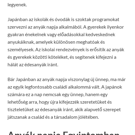
legyenek.
Japánban az iskolák és óvodák is szoktak programokat
szervezni az anyák napja alkalmából. A gyerekek ilyenkor
gyakran énekelnek vagy előadásokkal kedveskednek
anyukáiknak, amelyek különösen meghatóak és
személyesek. Az iskolai rendezvények is erősítik az anyák
és gyerekek közötti köteléket, és segítenek kifejezni a
hálát az édesanyák iránt.
Bár Japánban az anyák napja viszonylag új ünnep, ma már
az egyik legfontosabb családi alkalommá vált. A japánok
számára ez a nap nemcsak egy ünnep, hanem egy
lehetőség arra, hogy újra kifejezzék szeretetüket és
tiszteletüket az édesanyák iránt, akik alapvető szerepet
játszanak a család és a társadalom jólétében.