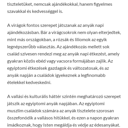
tiszteletüket, nemcsak ajándékokkal, hanem figyelmes
szavakkal és kedvességgel is.
A virágok fontos szerepet játszanak az anyák napi
ajándékozásban. Bár a virágcsokrok nem olyan elterjedtek,
mint más országokban, a rózsák és liliomok az egyik
legnépszerűbb választás. Az ajándékozás mellett sok
család szívesen rendezi meg az anyák napi étkezést, amely
gyakran közös ebéd vagy vacsora formájában zajlik. Az
egyiptomi étkezések gazdagok és változatosak, és az
anyák napján a családok igyekeznek a legfinomabb
ételekkel kedveskedni.
A vallási és kulturális háttér szintén meghatározó szerepet
játszik az egyiptomi anyák napjában. Az egyiptomi
muszlim családok számára az anyák tisztelete szorosan
összefonódik a vallásos hitükkel, és ezen a napon gyakran
imádkoznak, hogy Isten megáldja és védje az édesanyákat.