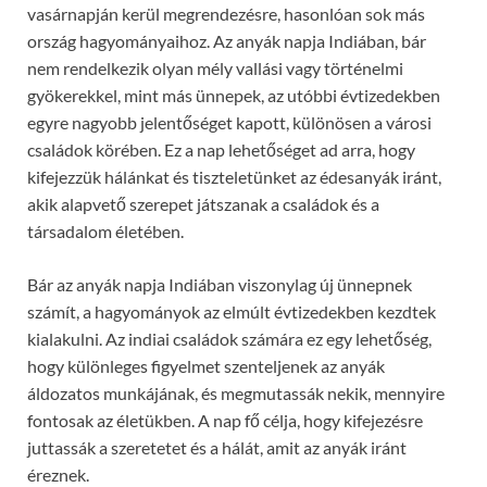
vasárnapján kerül megrendezésre, hasonlóan sok más
ország hagyományaihoz. Az anyák napja Indiában, bár
nem rendelkezik olyan mély vallási vagy történelmi
gyökerekkel, mint más ünnepek, az utóbbi évtizedekben
egyre nagyobb jelentőséget kapott, különösen a városi
családok körében. Ez a nap lehetőséget ad arra, hogy
kifejezzük hálánkat és tiszteletünket az édesanyák iránt,
akik alapvető szerepet játszanak a családok és a
társadalom életében.
Bár az anyák napja Indiában viszonylag új ünnepnek
számít, a hagyományok az elmúlt évtizedekben kezdtek
kialakulni. Az indiai családok számára ez egy lehetőség,
hogy különleges figyelmet szenteljenek az anyák
áldozatos munkájának, és megmutassák nekik, mennyire
fontosak az életükben. A nap fő célja, hogy kifejezésre
juttassák a szeretetet és a hálát, amit az anyák iránt
éreznek.