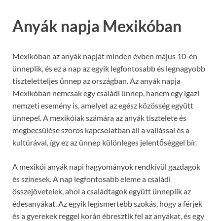
Anyák napja Mexikóban
Mexikóban az anyák napját minden évben május 10-én
ünneplik, és ez a nap az egyik legfontosabb és legnagyobb
tiszteletteljes ünnep az országban. Az anyák napja
Mexikóban nemcsak egy családi ünnep, hanem egy igazi
nemzeti esemény is, amelyet az egész közösség együtt
ünnepel. A mexikóiak számára az anyák tisztelete és
megbecsülése szoros kapcsolatban áll a vallással és a
kultúrával, így ez az ünnep különleges jelentőséggel bír.
A mexikói anyák napi hagyományok rendkívül gazdagok
és színesek. A nap legfontosabb eleme a családi
összejövetelek, ahol a családtagok együtt ünneplik az
édesanyákat. Az egyik legismertebb szokás, hogy a férjek
és a gyerekek reggel korán ébresztik fel az anyákat, és egy