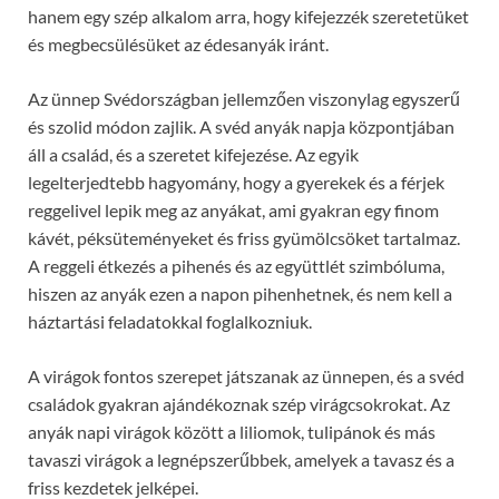
hanem egy szép alkalom arra, hogy kifejezzék szeretetüket
és megbecsülésüket az édesanyák iránt.
Az ünnep Svédországban jellemzően viszonylag egyszerű
és szolid módon zajlik. A svéd anyák napja központjában
áll a család, és a szeretet kifejezése. Az egyik
legelterjedtebb hagyomány, hogy a gyerekek és a férjek
reggelivel lepik meg az anyákat, ami gyakran egy finom
kávét, péksüteményeket és friss gyümölcsöket tartalmaz.
A reggeli étkezés a pihenés és az együttlét szimbóluma,
hiszen az anyák ezen a napon pihenhetnek, és nem kell a
háztartási feladatokkal foglalkozniuk.
A virágok fontos szerepet játszanak az ünnepen, és a svéd
családok gyakran ajándékoznak szép virágcsokrokat. Az
anyák napi virágok között a liliomok, tulipánok és más
tavaszi virágok a legnépszerűbbek, amelyek a tavasz és a
friss kezdetek jelképei.