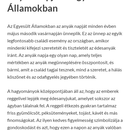
Államokban
Az Egyesült Államokban az anyák napját minden évben
május második vasárnapján ünneplik. Ez az ünnep az egyik
legfontosabb családi esemény az országban, amikor
mindenki kifejezi szeretetét és tiszteletét az édesanyák
iránt. Az anyák napja egy olyan nap, amely teljes
mértékben az anyák megünneplésére összpontosít, és
bármi, amit a család tagjai tesznek, mind a szeretet, a hálás
köszönet és az odafigyelés jegyében történik.
A hagyományok középpontjában áll az, hogy az emberek
reggelivel lepjék meg édesanyjukat, amelyet sokszor az
ágyban tálalnak fel. A reggeli étkezés gyakran tartalmaz
friss gyümölcsöt, péksüteményeket, tojást, kávét és más
finomságokat. Az ilyen kedves figyelmesség szimbolizálja a
gondoskodást és azt, hogy ezen a napon az anyák valóban