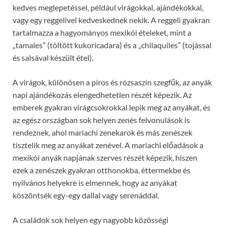
kedves meglepetéssel, például virágokkal, ajándékokkal,
vagy egy reggelivel kedveskednek nekik. A reggeli gyakran
tartalmazza a hagyományos mexikói ételeket, mint a
„tamales” (töltött kukoricadara) és a „chilaquiles” (tojással
és salsával készült étel).
A virágok, különösen a piros és rózsaszín szegfűk, az anyák
napi ajándékozás elengedhetetlen részét képezik. Az
emberek gyakran virágcsokrokkal lepik meg az anyákat, és
az egész országban sok helyen zenés felvonulások is
rendeznek, ahol mariachi zenekarok és más zenészek
tisztelik meg az anyákat zenével. A mariachi előadások a
mexikói anyák napjának szerves részét képezik, hiszen
ezek a zenészek gyakran otthonokba, éttermekbe és
nyilvános helyekre is elmennek, hogy az anyákat
köszöntsék egy-egy dallal vagy serenáddal.
A családok sok helyen egy nagyobb közösségi