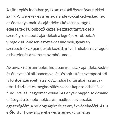
Az ünneplés Indiában gyakran családi összejövetelekkel
zajlik. A gyerekek és a férjek ajándékokkal kedveskednek
az édesanyáknak. Az ajándékok között a virágok,
édességek, különböző kézzel készített tárgyak és a
személyre szabott ajándékok a legnépszerűbbek. A
virágok, különösen a rózsák és liliomok, gyakran
szerepelnek az ajándékok között, mivel Indiában a virágok
a tisztelet és a szeretet szimbólumai.
Az anyák napi ünneplés Indiában nemcsak ajándékozásból
és étkezésből áll, hanem vallási és spirituális szempontból
is fontos szerepet játszik. Az indiai kultúrában az anyák
iránti tisztelet és megbecsülés szoros kapcsolatban áll a
hindu vallási hagyományokkal. Az anyák napján sok család
ellátogat a templomokba, és imádkoznak a család
egészségéért, a boldogságért és az anyák védelméért. Az is
előfordul, hogy a gyerekek és a férjek különleges