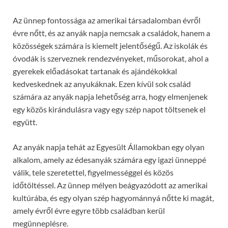
Az ünnep fontossága az amerikai társadalomban évről
évre nőtt, és az anyák napja nemcsak a családok, hanem a
közösségek számára is kiemelt jelentőségű. Az iskolák és
óvodák is szerveznek rendezvényeket, műsorokat, ahol a
gyerekek előadásokat tartanak és ajándékokkal
kedveskednek az anyukáknak. Ezen kívül sok család
számára az anyák napja lehetőség arra, hogy elmenjenek
egy közös kirándulásra vagy egy szép napot töltsenek el
együtt.
Az anyák napja tehát az Egyesült Államokban egy olyan
alkalom, amely az édesanyák számára egy igazi ünneppé
válik, tele szeretettel, figyelmességgel és közös
időtöltéssel. Az ünnep mélyen beágyazódott az amerikai
kultúrába, és egy olyan szép hagyománnyá nőtte ki magát,
amely évről évre egyre több családban kerül
megünneplésre.