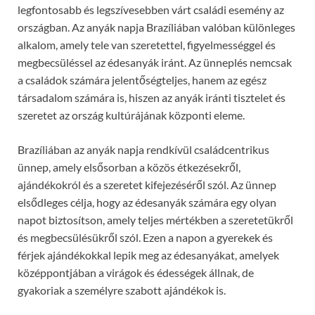
legfontosabb és legszívesebben várt családi esemény az
országban. Az anyák napja Brazíliában valóban különleges
alkalom, amely tele van szeretettel, figyelmességgel és
megbecsüléssel az édesanyák iránt. Az ünneplés nemcsak
a családok számára jelentőségteljes, hanem az egész
társadalom számára is, hiszen az anyák iránti tisztelet és
szeretet az ország kultúrájának központi eleme.
Brazíliában az anyák napja rendkívül családcentrikus
ünnep, amely elsősorban a közös étkezésekről,
ajándékokról és a szeretet kifejezéséről szól. Az ünnep
elsődleges célja, hogy az édesanyák számára egy olyan
napot biztosítson, amely teljes mértékben a szeretetükről
és megbecsülésükről szól. Ezen a napon a gyerekek és
férjek ajándékokkal lepik meg az édesanyákat, amelyek
középpontjában a virágok és édességek állnak, de
gyakoriak a személyre szabott ajándékok is.