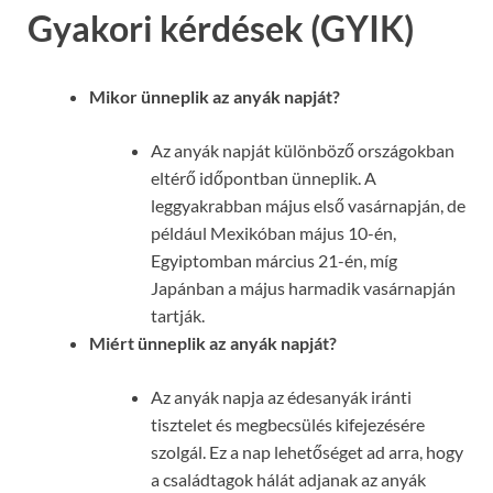
Gyakori kérdések (GYIK)
Mikor ünneplik az anyák napját?
Az anyák napját különböző országokban
eltérő időpontban ünneplik. A
leggyakrabban május első vasárnapján, de
például Mexikóban május 10-én,
Egyiptomban március 21-én, míg
Japánban a május harmadik vasárnapján
tartják.
Miért ünneplik az anyák napját?
Az anyák napja az édesanyák iránti
tisztelet és megbecsülés kifejezésére
szolgál. Ez a nap lehetőséget ad arra, hogy
a családtagok hálát adjanak az anyák