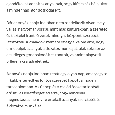
ajándékokat adnak az anyáknak, hogy kifejezzék hálájukat
a mindennapi gondoskodásért.
Bár az anyák napja Indiában nem rendelkezik olyan mély
vallási hagyományokkal, mint más kultúrákban, a szeretet
és tisztelet iránti érzések mindig is központi szerepet
játszottak. A családok számára ez egy alkalom arra, hogy
ünnepeljék az anyák áldozatos munkáját, akik sokszor az
elsődleges gondoskodók és tanítók, valamint alapvető
pillérei a családi életnek.
Az anyák napja Indiában tehát egy olyan nap, amely egyre
inkább elterjedt és fontos szerepet kapott a modern
társadalomban. Az ünneplés a család összetartozását
erősíti, és lehetőséget ad arra, hogy mindenki
megmutassa, mennyire értékeli az anyák szeretetét és
áldozatos munkáját.