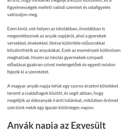
figyelmességek mellett valódi szeretet és odafigyelés
valósuljon meg.
Ezen kívül, sok helyen az iskolákban, óvodákban is
megemlékeznek az anyák napjáról, ahol a gyerekek
versekkel, énekekkel, illetve különféle műsorokkal
köszönthetik az anyukákat. Ezek az események különösen
meghatóak, hiszen az iskolás gyermekek színpadi
előadásai gyakran szívet melengetőek és egyedi módon
fejezik ki a szeretetet.
A magyar anyák napja tehát egy szoros érzelmi köteléket
teremt a családtagok között, és segít abban, hogy
megéljük az édesanyák iránti hálánkat, miközben örömet
szerzünk nekik egy igazán különleges napon.
Anyák napja az Egyesült