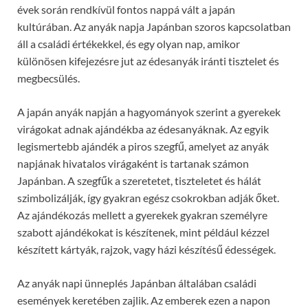
évek során rendkívül fontos nappá vált a japán
kultúrában. Az anyák napja Japánban szoros kapcsolatban
áll a családi értékekkel, és egy olyan nap, amikor
különösen kifejezésre jut az édesanyák iránti tisztelet és
megbecsülés.
A japán anyák napján a hagyományok szerint a gyerekek
virágokat adnak ajándékba az édesanyáknak. Az egyik
legismertebb ajándék a piros szegfű, amelyet az anyák
napjának hivatalos virágaként is tartanak számon
Japánban. A szegfűk a szeretetet, tiszteletet és hálát
szimbolizálják, így gyakran egész csokrokban adják őket.
Az ajándékozás mellett a gyerekek gyakran személyre
szabott ajándékokat is készítenek, mint például kézzel
készített kártyák, rajzok, vagy házi készítésű édességek.
Az anyák napi ünneplés Japánban általában családi
események keretében zajlik. Az emberek ezen a napon