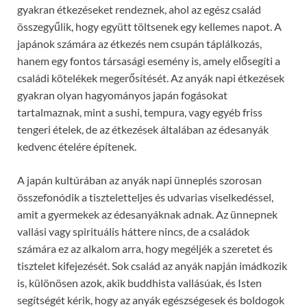
gyakran étkezéseket rendeznek, ahol az egész család
összegyűlik, hogy együtt töltsenek egy kellemes napot. A
japánok számára az étkezés nem csupán táplálkozás,
hanem egy fontos társasági esemény is, amely elősegíti a
családi kötelékek megerősítését. Az anyák napi étkezések
gyakran olyan hagyományos japán fogásokat
tartalmaznak, mint a sushi, tempura, vagy egyéb friss
tengeri ételek, de az étkezések általában az édesanyák
kedvenc ételére építenek.
A japán kultúrában az anyák napi ünneplés szorosan
összefonódik a tiszteletteljes és udvarias viselkedéssel,
amit a gyermekek az édesanyáknak adnak. Az ünnepnek
vallási vagy spirituális háttere nincs, de a családok
számára ez az alkalom arra, hogy megéljék a szeretet és
tisztelet kifejezését. Sok család az anyák napján imádkozik
is, különösen azok, akik buddhista vallásúak, és Isten
segítségét kérik, hogy az anyák egészségesek és boldogok