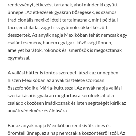
rendezvényt, étkezést tartanak, ahol mindenki együtt
ünnepel. Az étkezések gyakran bőségesek, és számos
tradicionális mexikói ételt tartalmaznak, mint például
taco, enchilada, vagy friss gyümölcsökkel készült
desszertek. Az anyák napja Mexikóban tehát nemcsak egy
családi esemény, hanem egy igazi közösségi ünnep,
amelyet barátok, rokonok és ismerősök is megosztanak
egymással.
A vallási háttér is fontos szerepet játszik az ünnepben,
hiszen Mexikóban az anyák tisztelete szorosan
összefonódik a Mária-kultusszal. Az anyák napja vallási
szertartásai is gyakran megtartásra kerülnek, ahol a
családok közösen imádkoznak és Isten segítségét kérik az
anyák védelmére és áldására.
Bár az anyák napja Mexikóban rendkívül színes és
örömteli ünnep, ez a nap nemcsak a köszöntésről szól. Az