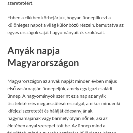
szeretetéért.
Ebben a cikkben körbejárjuk, hogyan ünneplik ezt a
különleges napot a világ különböző részein, bemutatva az
egyes országok saját hagyományait és szokásait.
Anyák napja
Magyarországon
Magyarországon az anyák napját minden évben május
első vasárnapján ünnepeljük, amely egy igazi családi
ünnep. A hagyományok szerint ez a nap az anyák
tiszteletére és megbecsülésére szolgál, amikor mindenki
kifejezi szeretetét és háláját édesanyjának,
nagymamájának vagy bármely olyan nőnek, aki az
életében anyai szerepet tölt be. Az ünnep mind a
felnőttek, mind a gyerekek számára különleges, hiszen