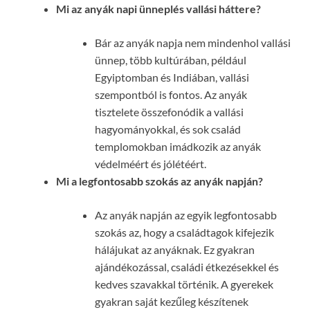
Mi az anyák napi ünneplés vallási háttere?
Bár az anyák napja nem mindenhol vallási
ünnep, több kultúrában, például
Egyiptomban és Indiában, vallási
szempontból is fontos. Az anyák
tisztelete összefonódik a vallási
hagyományokkal, és sok család
templomokban imádkozik az anyák
védelméért és jólétéért.
Mi a legfontosabb szokás az anyák napján?
Az anyák napján az egyik legfontosabb
szokás az, hogy a családtagok kifejezik
hálájukat az anyáknak. Ez gyakran
ajándékozással, családi étkezésekkel és
kedves szavakkal történik. A gyerekek
gyakran saját kezűleg készítenek