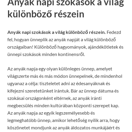
Anyák napi szokások a világ
különböző részein
Anyák napi szokások a világ különböző részein.
Fedezd
fel, hogyan ünneplik az anyák napját a világ különböző
országaiban! Különböző hagyományok, ajándékötletek és
ünnepi szokások minden kontinensről.
Az anyák napja egy olyan különleges ünnep, amelyet
világszerte más és más módon ünnepelnek, de mindenhol
ugyanaz a célja: tiszteletet adni az édesanyáknak és
kifejezni szeretetünket irántuk. Bár az ünnep dátuma és
szokásai országonként eltérnek, az anyák iránti
megbecsülés minden kultúrában központi szerepet kap.
Az anyák napja az egyik legszemélyesebb és
legmeghatóbb ünnep, amikor lehetőség nyílik arra, hogy
köszönetet mondjunk az anyák áldozatos munkájáért és