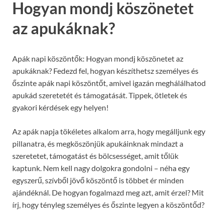
Hogyan mondj köszönetet
az apukáknak?
Apák napi köszöntők: Hogyan mondj köszönetet az
apukáknak? Fedezd fel, hogyan készíthetsz személyes és
őszinte apák napi köszöntőt, amivel igazán meghálálhatod
apukád szeretetét és támogatását. Tippek, ötletek és
gyakori kérdések egy helyen!
Az apák napja tökéletes alkalom arra, hogy megálljunk egy
pillanatra, és megköszönjük apukáinknak mindazt a
szeretetet, támogatást és bölcsességet, amit tőlük
kaptunk. Nem kell nagy dolgokra gondolni – néha egy
egyszerű, szívből jövő köszöntő is többet ér minden
ajándéknál. De hogyan fogalmazd meg azt, amit érzel? Mit
írj, hogy tényleg személyes és őszinte legyen a köszöntőd?