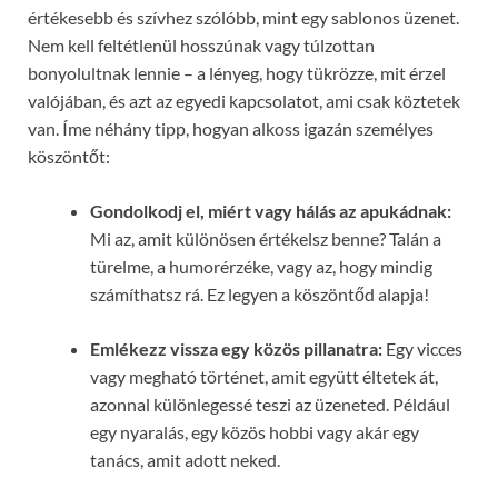
értékesebb és szívhez szólóbb, mint egy sablonos üzenet.
Nem kell feltétlenül hosszúnak vagy túlzottan
bonyolultnak lennie – a lényeg, hogy tükrözze, mit érzel
valójában, és azt az egyedi kapcsolatot, ami csak köztetek
van. Íme néhány tipp, hogyan alkoss igazán személyes
köszöntőt:
Gondolkodj el, miért vagy hálás az apukádnak:
Mi az, amit különösen értékelsz benne? Talán a
türelme, a humorérzéke, vagy az, hogy mindig
számíthatsz rá. Ez legyen a köszöntőd alapja!
Emlékezz vissza egy közös pillanatra:
Egy vicces
vagy megható történet, amit együtt éltetek át,
azonnal különlegessé teszi az üzeneted. Például
egy nyaralás, egy közös hobbi vagy akár egy
tanács, amit adott neked.