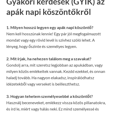
Gyakori kérdések (GYIK) az
apák napi köszöntőkről
1. Milyen hosszú legyen egy apák napi köszöntő?
Nem kell hosszúnak lennie! Egy pár jól megfogalmazott
mondat vagy egy rövid levél is szívhez szóló lehet. A
lényeg, hogy őszinte és személyes legyen.
2. Mit írjak, ha nehezen találom meg a szavakat?
Gondolj arra, mit szeretsz legjobban az apukádban, vagy
milyen közös emlékeitek vannak. Kezdd ezekkel, és onnan
haladj tovább. Ha nagyon elakadsz, inspirálódhatsz
idézetekből vagy verseket is beilleszthetsz.
3. Hogyan tehetem személyesebbé a köszöntőt?
Használj beceneveket, emlékezz vissza közös pillanatokra,
és írd le, miért vagy hálás neki. Ez mind személyessé és