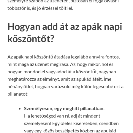
személyre szabod az üzeneted, biztosan el fogja olvasni
többször is, és jó érzéssel tölti el.
Hogyan add át az apák napi
köszöntőt?
Az apák napi köszöntő átadása legalább annyira fontos,
mint maga az üzenet megírása. Az, hogy mikor, hol és
hogyan mondod el vagy adod át a köszöntőt, nagyban
meghatározza az élményt, amit az apukád átélt. Íme
néhány ötlet, hogyan varázsold még különlegesebbé ezt a
pillanatot:
Személyesen, egy meghitt pillanatban:
Ha lehetőséged van rá, adj át mindent
személyesen! Egy ölelés kíséretében, csendben
vagy egy közös beszélgetés közben az apukád