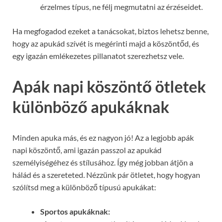
érzelmes típus, ne félj megmutatni az érzéseidet.
Ha megfogadod ezeket a tanácsokat, biztos lehetsz benne,
hogy az apukád szívét is megérinti majd a köszöntőd, és
egy igazán emlékezetes pillanatot szerezhetsz vele.
Apák napi köszöntő ötletek
különböző apukáknak
Minden apuka más, és ez nagyon jó! Az a legjobb apák
napi köszöntő, ami igazán passzol az apukád
személyiségéhez és stílusához. Így még jobban átjön a
hálád és a szereteted. Nézzünk pár ötletet, hogy hogyan
szólítsd meg a különböző típusú apukákat:
Sportos apukáknak: