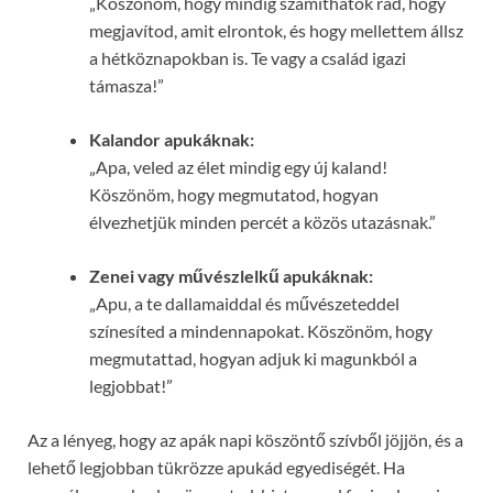
„Köszönöm, hogy mindig számíthatok rád, hogy
megjavítod, amit elrontok, és hogy mellettem állsz
a hétköznapokban is. Te vagy a család igazi
támasza!”
Kalandor apukáknak:
„Apa, veled az élet mindig egy új kaland!
Köszönöm, hogy megmutatod, hogyan
élvezhetjük minden percét a közös utazásnak.”
Zenei vagy művészlelkű apukáknak:
„Apu, a te dallamaiddal és művészeteddel
színesíted a mindennapokat. Köszönöm, hogy
megmutattad, hogyan adjuk ki magunkból a
legjobbat!”
Az a lényeg, hogy az apák napi köszöntő szívből jöjjön, és a
lehető legjobban tükrözze apukád egyediségét. Ha