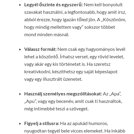
Legyél őszinte és egyszerű:
Nem kell bonyolult
szavakat használni, a legfontosabb, hogy amit írsz,
abból érezze, hogy igazán tőled jön. A „Köszönöm,
hogy mindig mellettem vagy” sokszor többet
mond minden másnál.
Válassz formát:
Nem csak egy hagyományos levél
lehet a köszöntő. Írhatsz verset, egy rövid levelet,
vagy akár egy kis történetet is. Ha szeretsz
kreatívkodni, készíthetsz egy saját képeslapot
vagy egy illusztrált üzenetet.
Használj személyes megszólításokat:
Az „Apa”,
„Apu”, vagy egy becenév, amit csak ti használtok,
még intimebbé teszi a szöveget.
Figyelj a stílusra:
Ha az apukád humoros,
nyugodtan tegyél bele vicces elemeket. Ha inkább