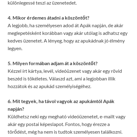
különlegessé teszi az üzenetedet.
4. Mikor érdemes átadni a köszöntőt?
A legjobb, ha személyesen adod át Apák napján, de akár
meglepetésként korábban vagy akár utólag is adhatsz egy
kedves üzenetet. A lényeg, hogy az apukádnak jó élmény
legyen.
5. Milyen formában adjam át a köszöntőt?
Kézzel írt kártya, levél, videóüzenet vagy akár egy rövid
beszéd is tökéletes. Válaszd azt, ami a legjobban illik
hozzátok és az apukád személyiségéhez.
6. Mit tegyek, ha távol vagyok az apukámtól Apák
napján?
Küldhetsz neki egy megható videóüzenetet, e-mailt vagy
akár egy postai képeslapot. Fontos, hogy érezze a
törődést, még ha nem is tudtok személyesen találkozni.