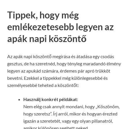
Tippek, hogy még
emlékezetesebb legyen az
apák napi köszöntő
Az apák napi köszöntő megírása és átadása egy csodás
gesztus, de ha szeretnéd, hogy tényleg maradandó élmény
legyen az apukád számára, érdemes pár apró trükköt
bevetni. Ezekkel a tippekkel még különlegesebbé és
személyesebbé teheted a köszöntőt:
Használj konkrét példákat:
Nem elég csak annyit mondani, hogy „Köszönöm,
hogy szeretsz”. Írj arról, mikor és hogyan érezted
igazán a szeretetét, vagy egy olyan pillanatról,
amikor különösen segített neked.