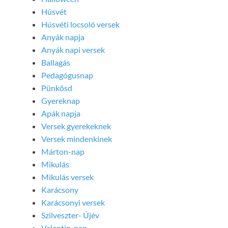
Húsvét
Húsvéti locsoló versek
Anyák napja
Anyák napi versek
Ballagás
Pedagógusnap
Pünkösd
Gyereknap
Apák napja
Versek gyerekeknek
Versek mindenkinek
Márton-nap
Mikulás
Mikulás versek
Karácsony
Karácsonyi versek
Szilveszter- Újév
Valentin-nap