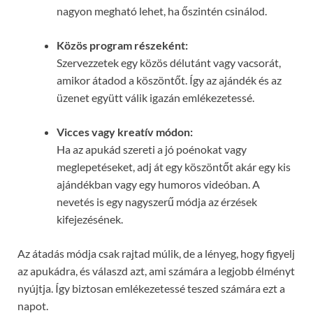
nagyon megható lehet, ha őszintén csinálod.
Közös program részeként:
Szervezzetek egy közös délutánt vagy vacsorát,
amikor átadod a köszöntőt. Így az ajándék és az
üzenet együtt válik igazán emlékezetessé.
Vicces vagy kreatív módon:
Ha az apukád szereti a jó poénokat vagy
meglepetéseket, adj át egy köszöntőt akár egy kis
ajándékban vagy egy humoros videóban. A
nevetés is egy nagyszerű módja az érzések
kifejezésének.
Az átadás módja csak rajtad múlik, de a lényeg, hogy figyelj
az apukádra, és válaszd azt, ami számára a legjobb élményt
nyújtja. Így biztosan emlékezetessé teszed számára ezt a
napot.