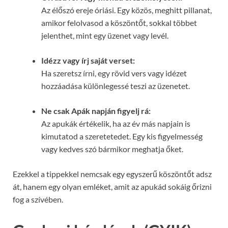
Az élőszó ereje óriási. Egy közös, meghitt pillanat,
amikor felolvasod a köszöntőt, sokkal többet
jelenthet, mint egy üzenet vagy levél.
Idézz vagy írj saját verset:
Ha szeretsz írni, egy rövid vers vagy idézet
hozzáadása különlegessé teszi az üzenetet.
Ne csak Apák napján figyelj rá:
Az apukák értékelik, ha az év más napjain is
kimutatod a szeretetedet. Egy kis figyelmesség
vagy kedves szó bármikor meghatja őket.
Ezekkel a tippekkel nemcsak egy egyszerű köszöntőt adsz
át, hanem egy olyan emléket, amit az apukád sokáig őrizni
fog a szívében.