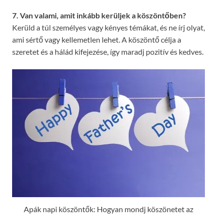
7. Van valami, amit inkább kerüljek a köszöntőben?
Kerüld a túl személyes vagy kényes témákat, és ne írj olyat,
ami sértő vagy kellemetlen lehet. A köszöntő célja a
szeretet és a hálád kifejezése, így maradj pozitív és kedves.
Apák napi köszöntők: Hogyan mondj köszönetet az