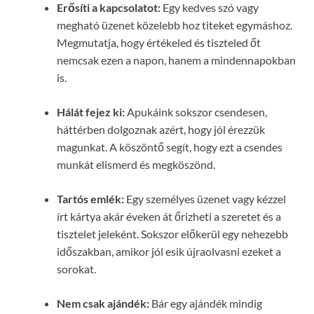
Erősíti a kapcsolatot:
Egy kedves szó vagy
megható üzenet közelebb hoz titeket egymáshoz.
Megmutatja, hogy értékeled és tiszteled őt
nemcsak ezen a napon, hanem a mindennapokban
is.
Hálát fejez ki:
Apukáink sokszor csendesen,
háttérben dolgoznak azért, hogy jól érezzük
magunkat. A köszöntő segít, hogy ezt a csendes
munkát elismerd és megköszönd.
Tartós emlék:
Egy személyes üzenet vagy kézzel
írt kártya akár éveken át őrizheti a szeretet és a
tisztelet jeleként. Sokszor előkerül egy nehezebb
időszakban, amikor jól esik újraolvasni ezeket a
sorokat.
Nem csak ajándék:
Bár egy ajándék mindig