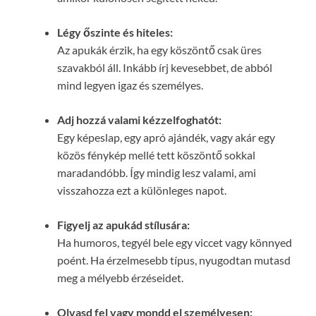
Légy őszinte és hiteles:
Az apukák érzik, ha egy köszöntő csak üres
szavakból áll. Inkább írj kevesebbet, de abból
mind legyen igaz és személyes.
Adj hozzá valami kézzelfoghatót:
Egy képeslap, egy apró ajándék, vagy akár egy
közös fénykép mellé tett köszöntő sokkal
maradandóbb. Így mindig lesz valami, ami
visszahozza ezt a különleges napot.
Figyelj az apukád stílusára:
Ha humoros, tegyél bele egy viccet vagy könnyed
poént. Ha érzelmesebb típus, nyugodtan mutasd
meg a mélyebb érzéseidet.
Olvasd fel vagy mondd el személyesen: