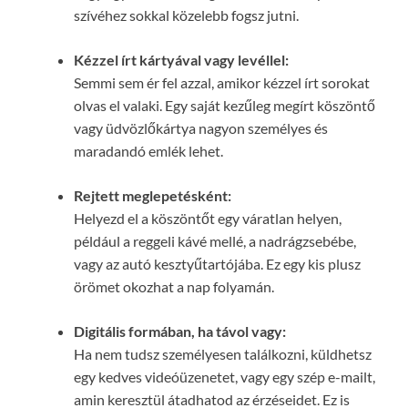
szívéhez sokkal közelebb fogsz jutni.
Kézzel írt kártyával vagy levéllel:
Semmi sem ér fel azzal, amikor kézzel írt sorokat
olvas el valaki. Egy saját kezűleg megírt köszöntő
vagy üdvözlőkártya nagyon személyes és
maradandó emlék lehet.
Rejtett meglepetésként:
Helyezd el a köszöntőt egy váratlan helyen,
például a reggeli kávé mellé, a nadrágzsebébe,
vagy az autó kesztyűtartójába. Ez egy kis plusz
örömet okozhat a nap folyamán.
Digitális formában, ha távol vagy:
Ha nem tudsz személyesen találkozni, küldhetsz
egy kedves videóüzenetet, vagy egy szép e-mailt,
amin keresztül átadhatod az érzéseidet. Ez is