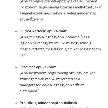
„Apa, te vagy a csapatkapitány a családunkban!
Köszönöm, hogy mindig kitartasz mellettünk, akár
a legnehezebb meccseken is. Veled minden nap
egy győzelem!”
Humor kedvelő apukáknak:
„Apu, te vagy a legnagyobb viccmesélő és a
legjobb haver egyszerre! Köszi, hogy mindig
megnevettetsz, még akkor is, amikor rossz napom
van.”
Érzelmes apukáknak:
„Apa, köszönöm, hogy mindig ott vagy, amikor
szükségem van rád. A szereteted és a
támogatásod adja a legnagyobb erőt az
életemben.”
Praktikus, mindennapi apukáknak: