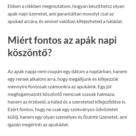
Ebben a cikkben megmutatom, hogyan készíthetsz olyan
apák napi üzenetet, ami garantáltan mosolyt csal az
apukád arcára, és amivel valóban kifejezheted a háládat.
Miért fontos az apák napi
köszöntő?
Az apák napja nem csupán egy dátum a naptárban, hanem
egy remek alkalom arra, hogy megálljunk és kifejezzük
mennyire fontosak számunkra az apukáink. Egy jól
megfogalmazott köszöntő nemcsak szavak halmaza,
hanem az érzéseid, a hálád és a szereteted kifejeződése is.
Ezért fontos, hogy ne csak egy szokványos üdvözletet
küldj, hanem egy olyan személyes és őszinte üzenetet, ami
igazán megérinti az apukádat.