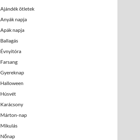
Ajándék ötletek
Anyák napja
Apák napja
Ballagás
Évnyitóra
Farsang
Gyereknap
Halloween
Húsvét
Karácsony
Márton-nap
Mikulás
Nőnap