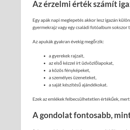
Az érzelmi érték számít ig
Egy apák napi meglepetés akkor lesz igazán különle
gyermekrajz vagy egy családi fotóalbum sokszor t
Az apukák gyakran évekig megőrzik:
a gyerekek rajzait,
az első kézzel írt üdvözlőlapokat,
a közös fényképeket,
a személyes üzeneteket,
a saját készítésű ajándékokat.
Ezek az emlékek felbecsülhetetlen értékűek, mert
A gondolat fontosabb, mint