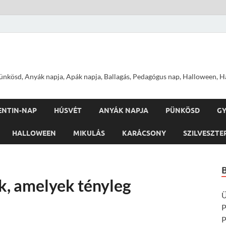
nkösd, Anyák napja, Apák napja, Ballagás, Pedagógus nap, Halloween, Hal
ENTIN-NAP
HÚSVÉT
ANYÁK NAPJA
PÜNKÖSD
G
HALLOWEEN
MIKULÁS
KARÁCSONY
SZILVESZTE
k, amelyek tényleg
Ü
P
P