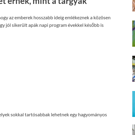
t érnek, mint a tárgyak
a, hogy az emberek hosszabb ideig emlékeznek a közösen
gy jól sikerült apák napi program évekkel később is
melyek sokkal tartósabbak lehetnek egy hagyományos