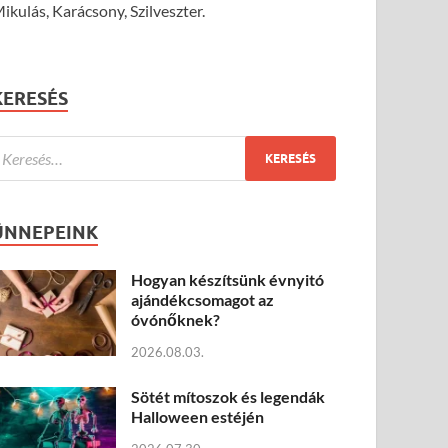
ikulás, Karácsony, Szilveszter.
KERESÉS
ÜNNEPEINK
Hogyan készítsünk évnyitó
ajándékcsomagot az
óvónőknek?
2026.08.03.
Sötét mítoszok és legendák
Halloween estéjén