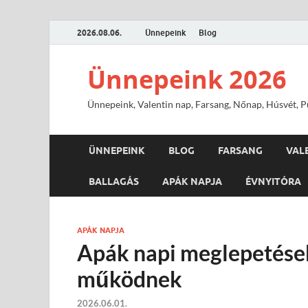
2026.08.06.
Ünnepeink
Blog
Ünnepeink 2026
Ünnepeink, Valentin nap, Farsang, Nőnap, Húsvét, Pü
ÜNNEPEINK
BLOG
FARSANG
VAL
BALLAGÁS
APÁK NAPJA
ÉVNYITÓRA
APÁK NAPJA
Apák napi meglepetése
működnek
2026.06.01.