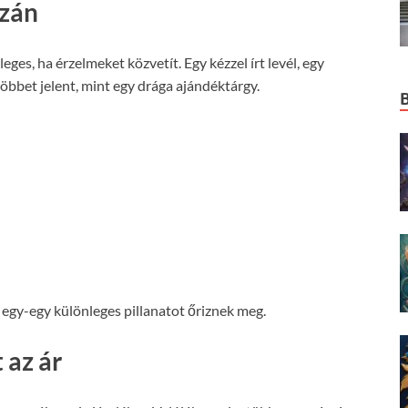
azán
ges, ha érzelmeket közvetít. Egy kézzel írt levél, egy
öbbet jelent, mint egy drága ajándéktárgy.
 egy-egy különleges pillanatot őriznek meg.
 az ár