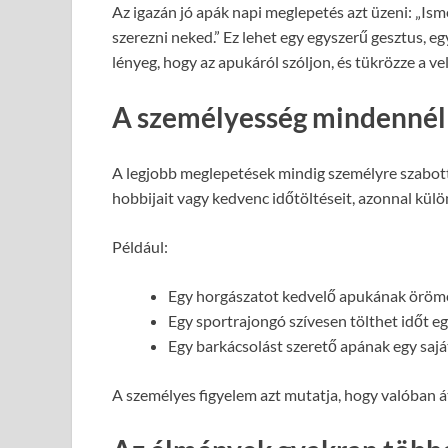
Az igazán jó apák napi meglepetés azt üzeni: „Is
szerezni neked.” Ez lehet egy egyszerű gesztus, eg
lényeg, hogy az apukáról szóljon, és tükrözze a ve
A személyesség mindennél
A legjobb meglepetések mindig személyre szabott
hobbijait vagy kedvenc időtöltéseit, azonnal külö
Például:
Egy horgászatot kedvelő apukának öröme
Egy sportrajongó szívesen tölthet időt 
Egy barkácsolást szerető apának egy sajá
A személyes figyelem azt mutatja, hogy valóban á