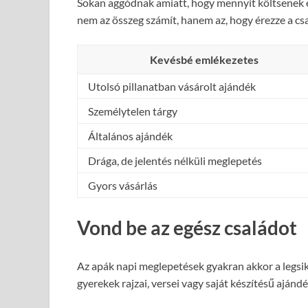
Sokan aggódnak amiatt, hogy mennyit költsenek e
nem az összeg számít, hanem az, hogy érezze a csa
Kevésbé emlékezetes
Utolsó pillanatban vásárolt ajándék
Személytelen tárgy
Általános ajándék
Drága, de jelentés nélküli meglepetés
Gyors vásárlás
Vond be az egész családot
Az apák napi meglepetések gyakran akkor a legsik
gyerekek rajzai, versei vagy saját készítésű aján