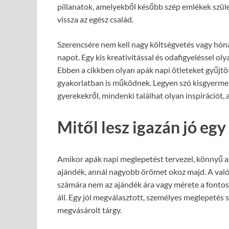
pillanatok, amelyekből később szép emlékek szül
vissza az egész család.
Szerencsére nem kell nagy költségvetés vagy hóna
napot. Egy kis kreativitással és odafigyeléssel o
Ebben a cikkben olyan apák napi ötleteket gyűjt
gyakorlatban is működnek. Legyen szó kisgyermek
gyerekekről, mindenki találhat olyan inspirációt, 
Mitől lesz igazán jó eg
Amikor apák napi meglepetést tervezel, könnyű a
ajándék, annál nagyobb örömet okoz majd. A val
számára nem az ajándék ára vagy mérete a fontos,
áll. Egy jól megválasztott, személyes meglepetés
megvásárolt tárgy.