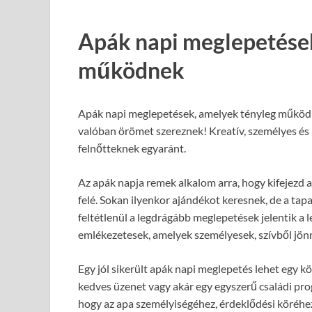
Apák napi meglepetése
működnek
Apák napi meglepetések, amelyek tényleg működn
valóban örömet szereznek! Kreatív, személyes é
felnőtteknek egyaránt.
Az apák napja remek alkalom arra, hogy kifejezd 
felé. Sokan ilyenkor ajándékot keresnek, de a ta
feltétlenül a legdrágább meglepetések jelentik a
emlékezetesek, amelyek személyesek, szívből jönn
Egy jól sikerült apák napi meglepetés lehet egy kö
kedves üzenet vagy akár egy egyszerű családi pro
hogy az apa személyiségéhez, érdeklődési köréhe