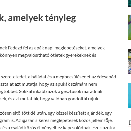
k, amelyek tényleg
ek Fedezd fel az apák napi meglepetéseket, amelyek
s könnyen megvalósítható ötletek gyerekeknek és
a szeretetedet, a háládat és a megbecsülésedet az édesapád
pasztalat azt mutatja, hogy az apukák számára nem
 legtöbbet. Sokkal inkább azok a gesztusok maradnak
ek, és azt mutatják, hogy valóban gondoltál rájuk.
zösen eltöltött délután, egy kézzel készített ajándék, egy
gram is. Az igazán sikeres meglepetések közös jellemzője,
z és a család közös élményeihez kapcsolódnak. Ezek azok a