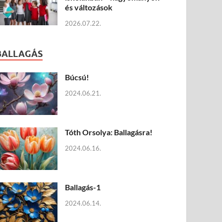
és változások
2026.07.22.
BALLAGÁS
Búcsú!
2024.06.21.
Tóth Orsolya: Ballagásra!
2024.06.16.
Ballagás-1
2024.06.14.