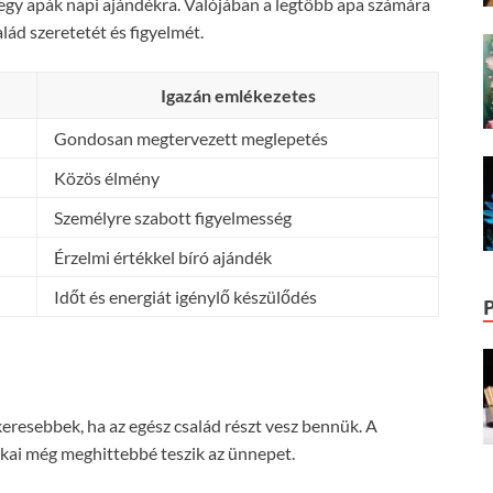
gy apák napi ajándékra. Valójában a legtöbb apa számára
lád szeretetét és figyelmét.
Igazán emlékezetes
Gondosan megtervezett meglepetés
Közös élmény
Személyre szabott figyelmesség
Érzelmi értékkel bíró ajándék
Időt és energiát igénylő készülődés
eresebbek, ha az egész család részt vesz bennük. A
dékai még meghittebbé teszik az ünnepet.