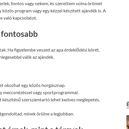
merlek, fontos vagy nekem, és szerettem volna örömet
y közös program vagy egy kézzel készített ajándék is. A
le való kapcsolatot.
 fontosabb
ak. Ha figyelembe veszed az apa érdeklődési körét,
nlegesebbé válik az ajándék.
t okozhat egy közös horgásznap.
egy meccsnézéssel vagy sportprogrammal.
t készítésű szerszámtartó lehet kedves meglepetés.
tgondoltad, minek örülne a legjobban.