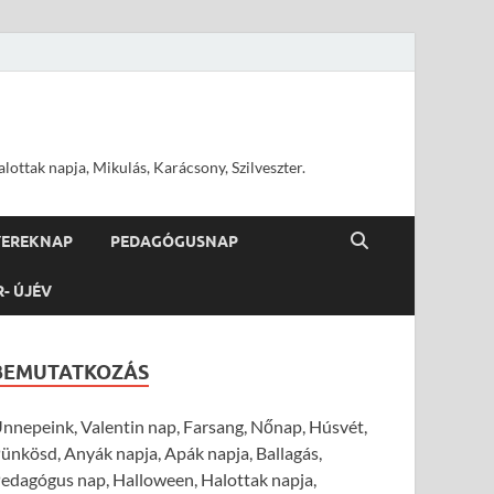
ottak napja, Mikulás, Karácsony, Szilveszter.
YEREKNAP
PEDAGÓGUSNAP
R- ÚJÉV
BEMUTATKOZÁS
nnepeink, Valentin nap, Farsang, Nőnap, Húsvét,
ünkösd, Anyák napja, Apák napja, Ballagás,
edagógus nap, Halloween, Halottak napja,