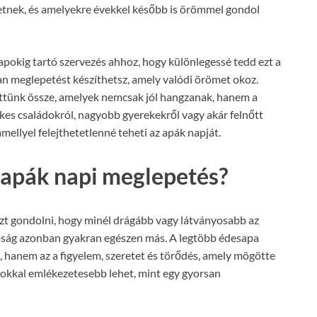
etnek, és amelyekre évekkel később is örömmel gondol
pokig tartó szervezés ahhoz, hogy különlegessé tedd ezt a
lyan meglepetést készíthetsz, amely valódi örömet okoz.
öttünk össze, amelyek nemcsak jól hangzanak, hanem a
es családokról, nagyobb gyerekekről vagy akár felnőtt
amellyel felejthetetlenné teheti az apák napját.
y apák napi meglepetés?
zt gondolni, hogy minél drágább vagy látványosabb az
óság azonban gyakran egészen más. A legtöbb édesapa
 hanem az a figyelem, szeretet és törődés, amely mögötte
 sokkal emlékezetesebb lehet, mint egy gyorsan