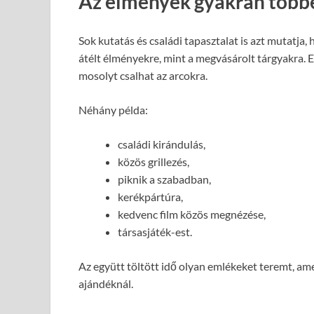
Az élmények gyakran többe
Sok kutatás és családi tapasztalat is azt mutatj
átélt élményekre, mint a megvásárolt tárgyakra. E
mosolyt csalhat az arcokra.
Néhány példa:
családi kirándulás,
közös grillezés,
piknik a szabadban,
kerékpártúra,
kedvenc film közös megnézése,
társasjáték-est.
Az együtt töltött idő olyan emlékeket teremt, a
ajándéknál.