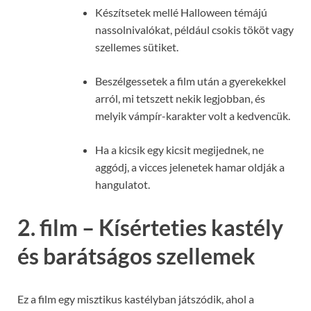
Készítsetek mellé Halloween témájú
nassolnivalókat, például csokis tököt vagy
szellemes sütiket.
Beszélgessetek a film után a gyerekekkel
arról, mi tetszett nekik legjobban, és
melyik vámpír-karakter volt a kedvencük.
Ha a kicsik egy kicsit megijednek, ne
aggódj, a vicces jelenetek hamar oldják a
hangulatot.
2. film – Kísérteties kastély
és barátságos szellemek
Ez a film egy misztikus kastélyban játszódik, ahol a