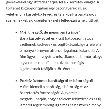
gyerekekkel együtt fedezhetjük fel a kísértetek világát. A
történet középpontjában egy bátor gyerek áll, aki
véletlenül a kastélyba téved, és találkozik a barátságos
szellemekkel, akik segítenek neki felfedezni a hely titkait.
Miért ijesztő, de mégis barátságos?
Bár a kastély sötét és kicsit hátborzongató, a
szellemek kedvesek és segítőkészek, így a félelem
élménye könnyen átfordul izgalmas kalanddá. A
film ügyesen vegyíti a misztikumot a humorral, így
a gyerekek nem félnek túlzottan, mégis
izgalmasnak találják a történetet.
Pozitív üzenet a barátságról és bátorságról
A film kiemeli a barátság, a bátorság és az
összetartás fontosságát. A gyerekek
megtanulhatják, hogy a félelem leküzdése és az új
ismeretségek mindig izgalmas és hasznos élmény