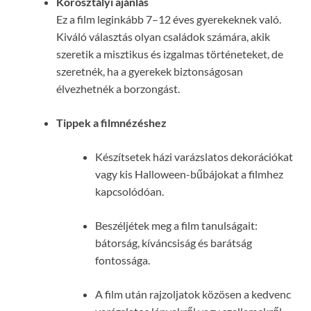
Korosztályi ajánlás
Ez a film leginkább 7–12 éves gyerekeknek való.
Kiváló választás olyan családok számára, akik
szeretik a misztikus és izgalmas történeteket, de
szeretnék, ha a gyerekek biztonságosan
élvezhetnék a borzongást.
Tippek a filmnézéshez
Készítsetek házi varázslatos dekorációkat
vagy kis Halloween-bűbájokat a filmhez
kapcsolódóan.
Beszéljétek meg a film tanulságait:
bátorság, kíváncsiság és barátság
fontossága.
A film után rajzoljatok közösen a kedvenc