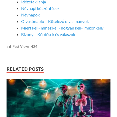
Idézetek lapja
Névnapi köszöntések
Névnapok
Olvasónapló – Kötelező olvasmányok
Miért kell- mihez kell- hogyan kell- mikor kell?
Bizony – Kérdések és válaszok
Post Views:
424
RELATED POSTS