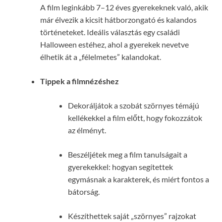
A film leginkább 7–12 éves gyerekeknek való, akik
már élvezik a kicsit hátborzongató és kalandos
történeteket. Ideális választás egy családi
Halloween estéhez, ahol a gyerekek nevetve
élhetik át a „félelmetes” kalandokat.
Tippek a filmnézéshez
Dekoráljátok a szobát szörnyes témájú
kellékekkel a film előtt, hogy fokozzátok
az élményt.
Beszéljétek meg a film tanulságait a
gyerekekkel: hogyan segítettek
egymásnak a karakterek, és miért fontos a
bátorság.
Készíthettek saját „szörnyes” rajzokat