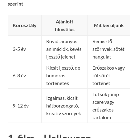
szerint
Ajánlott
Korosztály
Mit kerüljünk
filmstílus
Rövid, aranyos
Rémisztő
3-5 év
animációk, kevés
szörnyek, sötét
ijesztő jelenet
hangulat
Kicsit ijesztő, de
Erőszakos vagy
6-8 év
humoros
túl sötét
történetek
történet
Túl sok jump
Izgalmas, kicsit
scare vagy
9-12 év
hátborzongató,
erőszakos
kreatív szörnyek
tartalom