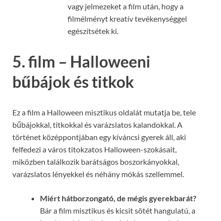
vagy jelmezeket a film után, hogy a
filmélményt kreatív tevékenységgel
egészítsétek ki.
5. film – Halloweeni
bűbájok és titkok
Ez a film a Halloween misztikus oldalát mutatja be, tele
bűbájokkal, titkokkal és varázslatos kalandokkal. A
történet középpontjában egy kíváncsi gyerek áll, aki
felfedezi a város titokzatos Halloween-szokásait,
miközben találkozik barátságos boszorkányokkal,
varázslatos lényekkel és néhány mókás szellemmel.
Miért hátborzongató, de mégis gyerekbarát?
Bár a film misztikus és kicsit sötét hangulatú, a