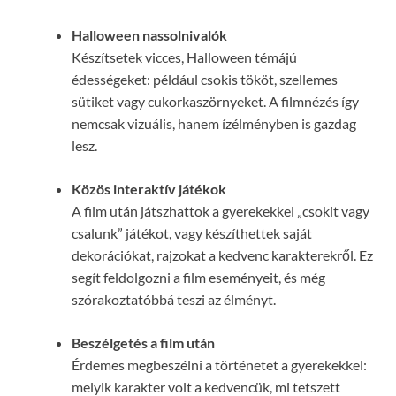
Halloween nassolnivalók
Készítsetek vicces, Halloween témájú
édességeket: például csokis tököt, szellemes
sütiket vagy cukorkaszörnyeket. A filmnézés így
nemcsak vizuális, hanem ízélményben is gazdag
lesz.
Közös interaktív játékok
A film után játszhattok a gyerekekkel „csokit vagy
csalunk” játékot, vagy készíthettek saját
dekorációkat, rajzokat a kedvenc karakterekről. Ez
segít feldolgozni a film eseményeit, és még
szórakoztatóbbá teszi az élményt.
Beszélgetés a film után
Érdemes megbeszélni a történetet a gyerekekkel:
melyik karakter volt a kedvencük, mi tetszett