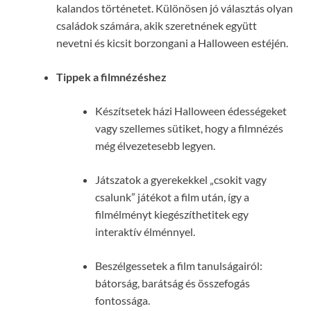
kalandos történetet. Különösen jó választás olyan
családok számára, akik szeretnének együtt
nevetni és kicsit borzongani a Halloween estéjén.
Tippek a filmnézéshez
Készítsetek házi Halloween édességeket
vagy szellemes sütiket, hogy a filmnézés
még élvezetesebb legyen.
Játszatok a gyerekekkel „csokit vagy
csalunk” játékot a film után, így a
filmélményt kiegészíthetitek egy
interaktív élménnyel.
Beszélgessetek a film tanulságairól:
bátorság, barátság és összefogás
fontossága.