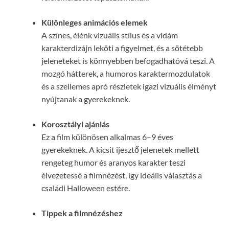
Különleges animációs elemek
A színes, élénk vizuális stílus és a vidám
karakterdizájn leköti a figyelmet, és a sötétebb
jeleneteket is könnyebben befogadhatóvá teszi. A
mozgó hátterek, a humoros karaktermozdulatok
és a szellemes apró részletek igazi vizuális élményt
nyújtanak a gyerekeknek.
Korosztályi ajánlás
Ez a film különösen alkalmas 6–9 éves
gyerekeknek. A kicsit ijesztő jelenetek mellett
rengeteg humor és aranyos karakter teszi
élvezetessé a filmnézést, így ideális választás a
családi Halloween estére.
Tippek a filmnézéshez