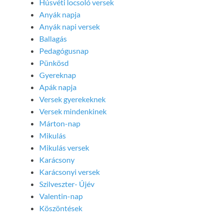
Húsvéti locsoló versek
Anyák napja
Anyák napi versek
Ballagás
Pedagógusnap
Pünkösd
Gyereknap
Apák napja
Versek gyerekeknek
Versek mindenkinek
Márton-nap
Mikulás
Mikulás versek
Karácsony
Karácsonyi versek
Szilveszter- Újév
Valentin-nap
Köszöntések