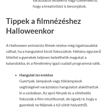
varázslatos lényekről vagy szellemekről,
hogy a kreativitást is bevonjátok.
Tippek a filmnézéshez
Halloweenkor
A Halloween animációs filmek nézése még izgalmasabbá
válhat, ha a hangulatot kicsit fokozzátok. Néhány egyszerű
ötlettel a gyerekek teljesen beleélhetik magukat a
kalandokba, és a filmélmény igazi családi programmá válik.
Hangulat teremtése
Gyertyák, lámpások vagy töklámpások
segítségével varázslatos hangulatot alakíthattok
ki a szobában. Az apró fények és a sötétedés
fokozzák a film misztikumát, de ügyelj rá, hogy a
gyerekek ne féljenek a túl sötét helyzettől.