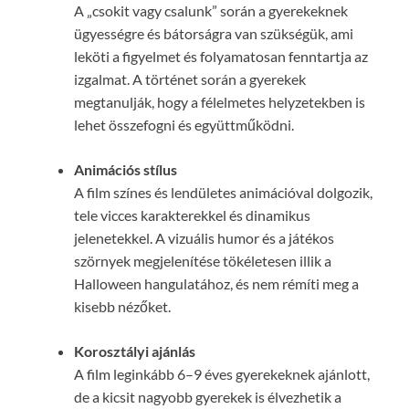
A „csokit vagy csalunk” során a gyerekeknek
ügyességre és bátorságra van szükségük, ami
leköti a figyelmet és folyamatosan fenntartja az
izgalmat. A történet során a gyerekek
megtanulják, hogy a félelmetes helyzetekben is
lehet összefogni és együttműködni.
Animációs stílus
A film színes és lendületes animációval dolgozik,
tele vicces karakterekkel és dinamikus
jelenetekkel. A vizuális humor és a játékos
szörnyek megjelenítése tökéletesen illik a
Halloween hangulatához, és nem rémíti meg a
kisebb nézőket.
Korosztályi ajánlás
A film leginkább 6–9 éves gyerekeknek ajánlott,
de a kicsit nagyobb gyerekek is élvezhetik a