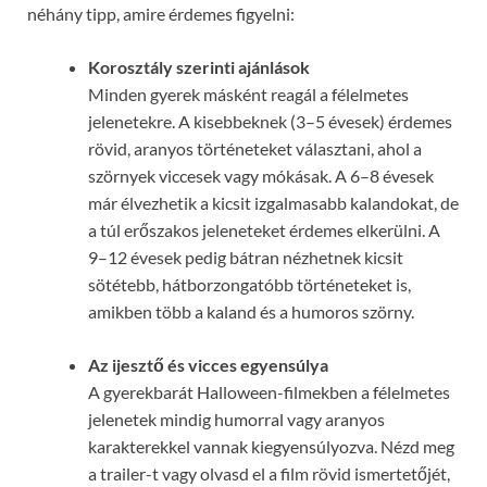
néhány tipp, amire érdemes figyelni:
Korosztály szerinti ajánlások
Minden gyerek másként reagál a félelmetes
jelenetekre. A kisebbeknek (3–5 évesek) érdemes
rövid, aranyos történeteket választani, ahol a
szörnyek viccesek vagy mókásak. A 6–8 évesek
már élvezhetik a kicsit izgalmasabb kalandokat, de
a túl erőszakos jeleneteket érdemes elkerülni. A
9–12 évesek pedig bátran nézhetnek kicsit
sötétebb, hátborzongatóbb történeteket is,
amikben több a kaland és a humoros szörny.
Az ijesztő és vicces egyensúlya
A gyerekbarát Halloween-filmekben a félelmetes
jelenetek mindig humorral vagy aranyos
karakterekkel vannak kiegyensúlyozva. Nézd meg
a trailer-t vagy olvasd el a film rövid ismertetőjét,