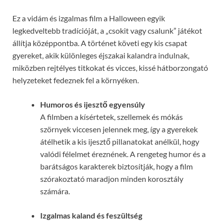
Ez a vidám és izgalmas film a Halloween egyik
legkedveltebb tradícióját, a „csokit vagy csalunk” játékot
állítja középpontba. A történet követi egy kis csapat
gyereket, akik különleges éjszakai kalandra indulnak,
miközben rejtélyes titkokat és vicces, kissé hátborzongató
helyzeteket fedeznek fel a környéken.
Humoros és ijesztő egyensúly
A filmben a kísértetek, szellemek és mókás
szörnyek viccesen jelennek meg, így a gyerekek
átélhetik a kis ijesztő pillanatokat anélkül, hogy
valódi félelmet éreznének. A rengeteg humor és a
barátságos karakterek biztosítják, hogy a film
szórakoztató maradjon minden korosztály
számára.
Izgalmas kaland és feszültség