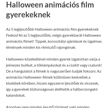
Halloween animációs film
gyerekeknek
Az 5 legijesztőbb Halloween animációs film gyerekeknek
Fedezd fel az 5 legijesztőbb, mégis gyerekbarát Halloween
animációs filmet! Tippek, korosztályi ajánlások és izgalmas
élmények minden kis rémisztő rajongónak.
Halloween közeledtével minden gyerek izgatottan várja a
jelmezes bulikat, a töklámpásokat és a csokit vagy csalunk!
De a hangulatot a filmek is nagyszerűen tudják fokozni. Az
animációs Halloween-filmek különösen kedveltek a
kisebbek körében, hiszen egyszerre ijesztőek és viccesek,
így a gyerekek biztonságosan átélhetik a hátborzongató
kalandokat.
Azonban nem minden ijesztő történet való minden