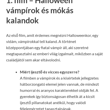
1. film – Halloween
vámpírok és mókás
kalandok
Az első film, amit érdemes megnézni Halloweenkor, egy
vidám, vámpírokkal teli kaland. A történet
középpontjában egy fiatal vámpír áll, aki szeretné
megtapasztalni az emberi világ izgalmait, miközben a saját
családjától sem akar eltávolodni.
Miért ijesztő és vicces egyszerre?
A filmben a vámpírok és a kísértetek jellegzetes
hátborzongató elemei jelen vannak, de mindezt
humorral és aranyos karakterekkel oldják fel. A
gyerekek így biztonságosan élhetik át a kicsit
ijesztő pillanatokat anélkül, hogy valódi
félelemérzetet tapasztalnának.