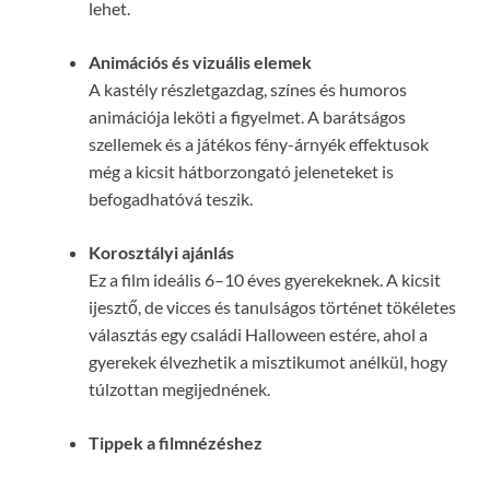
lehet.
Animációs és vizuális elemek
A kastély részletgazdag, színes és humoros
animációja leköti a figyelmet. A barátságos
szellemek és a játékos fény-árnyék effektusok
még a kicsit hátborzongató jeleneteket is
befogadhatóvá teszik.
Korosztályi ajánlás
Ez a film ideális 6–10 éves gyerekeknek. A kicsit
ijesztő, de vicces és tanulságos történet tökéletes
választás egy családi Halloween estére, ahol a
gyerekek élvezhetik a misztikumot anélkül, hogy
túlzottan megijednének.
Tippek a filmnézéshez