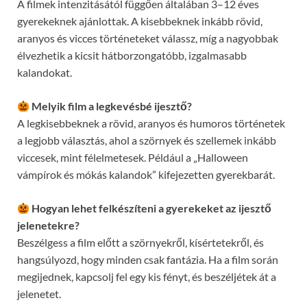
A filmek intenzitásától függően általában 3–12 éves
gyerekeknek ajánlottak. A kisebbeknek inkább rövid,
aranyos és vicces történeteket válassz, míg a nagyobbak
élvezhetik a kicsit hátborzongatóbb, izgalmasabb
kalandokat.
Melyik film a legkevésbé ijesztő?
A legkisebbeknek a rövid, aranyos és humoros történetek
a legjobb választás, ahol a szörnyek és szellemek inkább
viccesek, mint félelmetesek. Például a „Halloween
vámpírok és mókás kalandok” kifejezetten gyerekbarát.
Hogyan lehet felkészíteni a gyerekeket az ijesztő
jelenetekre?
Beszélgess a film előtt a szörnyekről, kísértetekről, és
hangsúlyozd, hogy minden csak fantázia. Ha a film során
megijednek, kapcsolj fel egy kis fényt, és beszéljétek át a
jelenetet.