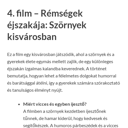
4. film – Rémségek
éjszakája: Szörnyek
kisvárosban
Ez a film egy kisvárosban játszódik, ahol a szörnyek és a
gyerekek élete egymás mellett zajlik, de egy különleges
éjszakán izgalmas kalandba keverednek. A történet
bemutatja, hogyan lehet a félelmetes dolgokat humorral
és barátsággal átélni, így a gyerekek számára szórakoztató
és tanulságos élményt nyújt.
Miért vicces és egyben ijesztő?
A filmben a szörnyek kezdetben ijesztőnek
tűnnek, de hamar kiderül, hogy kedvesek és
segítőkészek. A humoros párbeszédek és a vicces