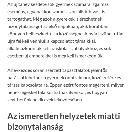
Az új tanév kezdete sok gyermek számára izgalmas
esemény, ugyanakkor számos szociális kihívást is
tartogathat. Még azok a gyerekek is érezhetnek
bizonytalanságot az első napokban, akik korábban
könnyen beilleszkedtek a közösségbe. A nyári szünet után
újra fel kell venniük a kapcsolatot társaikkal,
alkalmazkodniuk kell az iskolai szabályokhoz, és sok
esetben új emberekkel is meg kell ismerkedniük.
Az évkezdés során szerzett tapasztalatok jelentős
hatással lehetnek a gyermek önbizalmára, közérzetére és
társas kapcsolataira. Éppen ezért fontos megérteni, milyen
nehézségekkel találkozhatnak ilyenkor, és hogyan
segíthetünk nekik ezek leküzdésében.
Az ismeretlen helyzetek miatti
bizonytalanság