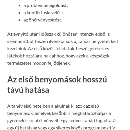
a problémamegoldást;
a konfliktuskezelést;
az önérvényesítést.
Az évnyitó utáni időszak különösen intenzív ebből a
szempontból, hiszen ilyenkor sok új társas helyzetet kell
kezelniük. Az első közös feladatok, beszélgetések és
játékok hozzájárulnak ahhoz, hogy ezek a készségek
természetes módon fejlődjenek.
Az első benyomások hosszú
távú hatása
A tanév első heteiben alakulnak ki azok az első
benyomások, amelyek később is meghatározhatják a
gyermek iskolai élményeit. Egy kedves tanári fogadtatás,
egy új barátság vagy egy sikeres közös program pozitív