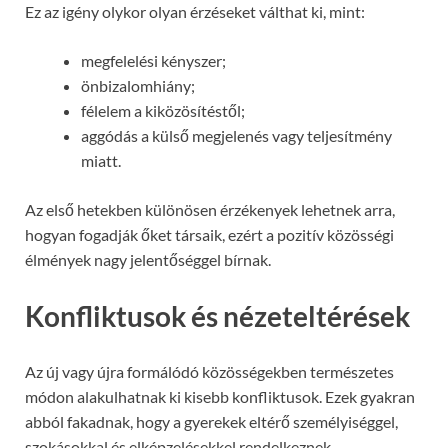
Ez az igény olykor olyan érzéseket válthat ki, mint:
megfelelési kényszer;
önbizalomhiány;
félelem a kiközösítéstől;
aggódás a külső megjelenés vagy teljesítmény
miatt.
Az első hetekben különösen érzékenyek lehetnek arra,
hogyan fogadják őket társaik, ezért a pozitív közösségi
élmények nagy jelentőséggel bírnak.
Konfliktusok és nézeteltérések
Az új vagy újra formálódó közösségekben természetes
módon alakulhatnak ki kisebb konfliktusok. Ezek gyakran
abból fakadnak, hogy a gyerekek eltérő személyiséggel,
szokásokkal és elképzelésekkel rendelkeznek.