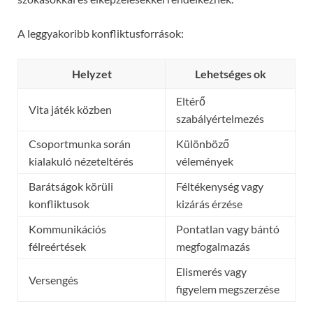
A leggyakoribb konfliktusforrások:
Helyzet
Lehetséges ok
Eltérő
Vita játék közben
szabályértelmezés
Csoportmunka során
Különböző
kialakuló nézeteltérés
vélemények
Barátságok körüli
Féltékenység vagy
konfliktusok
kizárás érzése
Kommunikációs
Pontatlan vagy bántó
félreértések
megfogalmazás
Elismerés vagy
Versengés
figyelem megszerzése