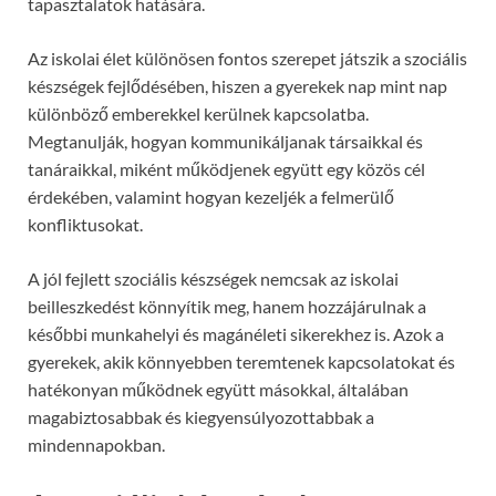
tapasztalatok hatására.
Az iskolai élet különösen fontos szerepet játszik a szociális
készségek fejlődésében, hiszen a gyerekek nap mint nap
különböző emberekkel kerülnek kapcsolatba.
Megtanulják, hogyan kommunikáljanak társaikkal és
tanáraikkal, miként működjenek együtt egy közös cél
érdekében, valamint hogyan kezeljék a felmerülő
konfliktusokat.
A jól fejlett szociális készségek nemcsak az iskolai
beilleszkedést könnyítik meg, hanem hozzájárulnak a
későbbi munkahelyi és magánéleti sikerekhez is. Azok a
gyerekek, akik könnyebben teremtenek kapcsolatokat és
hatékonyan működnek együtt másokkal, általában
magabiztosabbak és kiegyensúlyozottabbak a
mindennapokban.