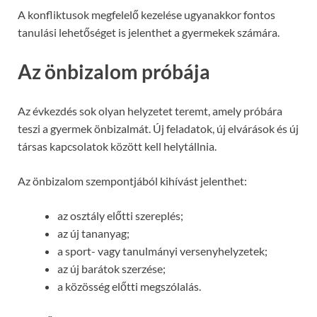
A konfliktusok megfelelő kezelése ugyanakkor fontos
tanulási lehetőséget is jelenthet a gyermekek számára.
Az önbizalom próbája
Az évkezdés sok olyan helyzetet teremt, amely próbára
teszi a gyermek önbizalmát. Új feladatok, új elvárások és új
társas kapcsolatok között kell helytállnia.
Az önbizalom szempontjából kihívást jelenthet:
az osztály előtti szereplés;
az új tananyag;
a sport- vagy tanulmányi versenyhelyzetek;
az új barátok szerzése;
a közösség előtti megszólalás.