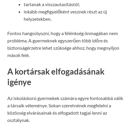
tartanak a visszautasítástól;
inkább megfigyelőként vesznek részt az új
helyzetekben.
Fontos hangsúlyozni, hogy a félénkség önmagában nem
probléma. A gyermeknek egyszerűen több időre és
biztonságérzetre lehet szüksége ahhoz, hogy megnyíljon
mások felé.
A kortársak elfogadásának
igénye
Az iskoláskorú gyermekek számára egyre fontosabbá válik
a társaik véleménye. Sokan szeretnének megfelelni a
közösség elvárásainak és elfogadott tagjai lenni az
osztálynak.