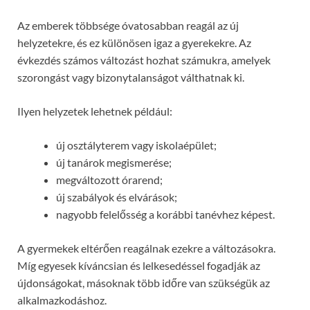
Az emberek többsége óvatosabban reagál az új
helyzetekre, és ez különösen igaz a gyerekekre. Az
évkezdés számos változást hozhat számukra, amelyek
szorongást vagy bizonytalanságot válthatnak ki.
Ilyen helyzetek lehetnek például:
új osztályterem vagy iskolaépület;
új tanárok megismerése;
megváltozott órarend;
új szabályok és elvárások;
nagyobb felelősség a korábbi tanévhez képest.
A gyermekek eltérően reagálnak ezekre a változásokra.
Míg egyesek kíváncsian és lelkesedéssel fogadják az
újdonságokat, másoknak több időre van szükségük az
alkalmazkodáshoz.