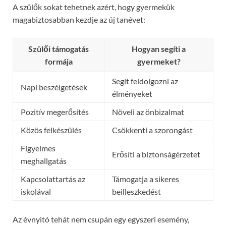
A szülők sokat tehetnek azért, hogy gyermekük
magabiztosabban kezdje az új tanévet:
Szülői támogatás
Hogyan segíti a
formája
gyermeket?
Segít feldolgozni az
Napi beszélgetések
élményeket
Pozitív megerősítés
Növeli az önbizalmat
Közös felkészülés
Csökkenti a szorongást
Figyelmes
Erősíti a biztonságérzetet
meghallgatás
Kapcsolattartás az
Támogatja a sikeres
iskolával
beilleszkedést
Az évnyitó tehát nem csupán egy egyszeri esemény,