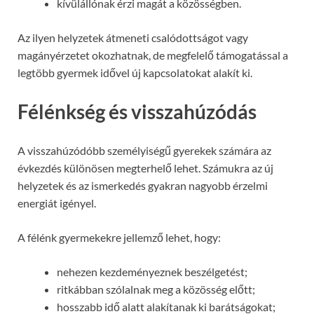
kívülállónak érzi magát a közösségben.
Az ilyen helyzetek átmeneti csalódottságot vagy
magányérzetet okozhatnak, de megfelelő támogatással a
legtöbb gyermek idővel új kapcsolatokat alakít ki.
Félénkség és visszahúzódás
A visszahúzódóbb személyiségű gyerekek számára az
évkezdés különösen megterhelő lehet. Számukra az új
helyzetek és az ismerkedés gyakran nagyobb érzelmi
energiát igényel.
A félénk gyermekekre jellemző lehet, hogy:
nehezen kezdeményeznek beszélgetést;
ritkábban szólalnak meg a közösség előtt;
hosszabb idő alatt alakítanak ki barátságokat;