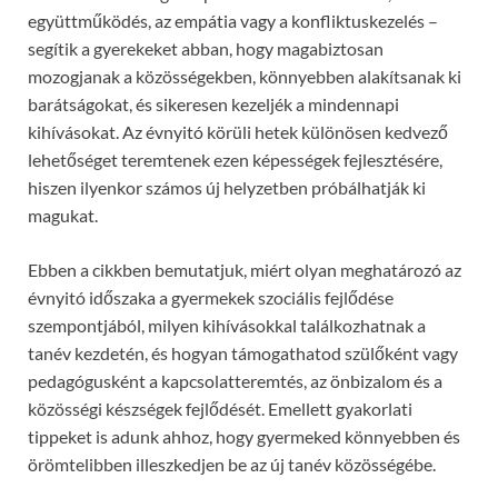
együttműködés, az empátia vagy a konfliktuskezelés –
segítik a gyerekeket abban, hogy magabiztosan
mozogjanak a közösségekben, könnyebben alakítsanak ki
barátságokat, és sikeresen kezeljék a mindennapi
kihívásokat. Az évnyitó körüli hetek különösen kedvező
lehetőséget teremtenek ezen képességek fejlesztésére,
hiszen ilyenkor számos új helyzetben próbálhatják ki
magukat.
Ebben a cikkben bemutatjuk, miért olyan meghatározó az
évnyitó időszaka a gyermekek szociális fejlődése
szempontjából, milyen kihívásokkal találkozhatnak a
tanév kezdetén, és hogyan támogathatod szülőként vagy
pedagógusként a kapcsolatteremtés, az önbizalom és a
közösségi készségek fejlődését. Emellett gyakorlati
tippeket is adunk ahhoz, hogy gyermeked könnyebben és
örömtelibben illeszkedjen be az új tanév közösségébe.