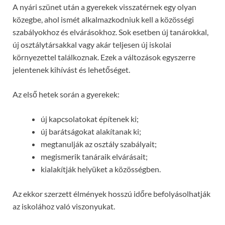
A nyári szünet után a gyerekek visszatérnek egy olyan
közegbe, ahol ismét alkalmazkodniuk kell a közösségi
szabályokhoz és elvárásokhoz. Sok esetben új tanárokkal,
új osztálytársakkal vagy akár teljesen új iskolai
környezettel találkoznak. Ezek a változások egyszerre
jelentenek kihívást és lehetőséget.
Az első hetek során a gyerekek:
új kapcsolatokat építenek ki;
új barátságokat alakítanak ki;
megtanulják az osztály szabályait;
megismerik tanáraik elvárásait;
kialakítják helyüket a közösségben.
Az ekkor szerzett élmények hosszú időre befolyásolhatják
az iskolához való viszonyukat.