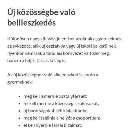
Új közösségbe való
beilleszkedés
Különösen nagy kihívást jelenthet azoknak a gyerekeknek
az évkezdés, akik új osztályba vagy új iskolába kerülnek.
Ilyenkor nemcsak a tanulási környezet változik meg,
hanem a teljes társas közeg is.
Az új közösséghez való alkalmazkodás során a
gyermeknek:
meg kell ismernie osztálytársait;
fel kell mérnie a közösségi szokásokat;
új barátságokat kell kialakítania;
meg kell találnia a helyét a csoportban;
el kell nyernie társai bizalmát.