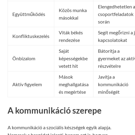
Elengedhetetlen 
Közös munka
Együttműködés
csoportfeladatok
másokkal
során
Viták békés
Segít megőrizni a 
Konfliktuskezelés
rendezése
kapcsolatokat
Saját
Bátorítja a
Önbizalom
képességekbe
gyermeket az aktí
vetett hit
részvételre
Mások
Javítja a
Aktív figyelem
meghallgatása
kommunikáció
és megértése
minőségét
A kommunikáció szerepe
A kommunikáció a szociális készségek egyik alapja.
Nemcsak a beszédet jelenti, hanem azt is, hogyan