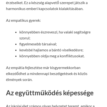
érzéseiket. Ez a készség alapvető szerepet játszik a
harmonikus emberi kapcsolatok kialakításában.
Az empatikus gyerek:
könnyebben észreveszi, ha valaki segítségre
szorul;
figyelmesebb társaival;
kevésbé hajlamos a bántó viselkedésre;
könnyebben oldja meg a konfliktusokat.
Az empátia fejlesztése már kisgyermekkorban
elkezdődhet a mindennapi beszélgetések és közös
élmények során.
Az együttműködés képessége
Az iskolai élet számos olyan helyzetet teremt, amikor a