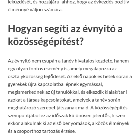
leküzdését, és hozzájárul ahhoz, hogy az évkezdés pozitív
élménnyé váljon számára.
Hogyan segíti az évnyitó a
közösségépítést?
Az évnyitó nem csupán a tanév hivatalos kezdete, hanem
egy olyan fontos esemény is, amely megalapozza az
osztályközösség fejlődését. Az első napok és hetek során a
gyerekek újra kapcsolatba lépnek egymással,
megismerkednek az új tanulókkal, és elkezdik kialakítani
azokat a társas kapcsolatokat, amelyek a tanév során
meghatározó szerepet játszanak majd. A közösségépítés
szempontjából ez az időszak különösen jelentős, hiszen
ekkor alakulnak ki az első benyomások, a közös élmények
és a csoporthoz tartozás érzése.