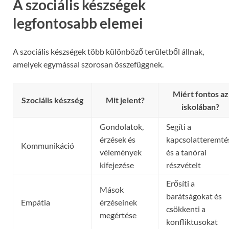
A szociális készségek
legfontosabb elemei
A szociális készségek több különböző területből állnak,
amelyek egymással szorosan összefüggnek.
Miért fontos az
Szociális készség
Mit jelent?
iskolában?
Gondolatok,
Segíti a
érzések és
kapcsolatteremté
Kommunikáció
vélemények
és a tanórai
kifejezése
részvételt
Erősíti a
Mások
barátságokat és
Empátia
érzéseinek
csökkenti a
megértése
konfliktusokat