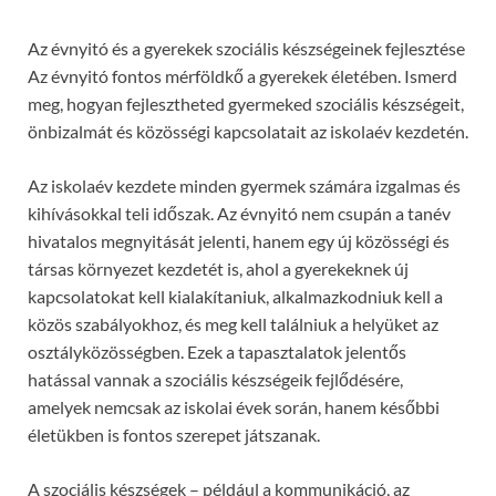
Az évnyitó és a gyerekek szociális készségeinek fejlesztése
Az évnyitó fontos mérföldkő a gyerekek életében. Ismerd
meg, hogyan fejlesztheted gyermeked szociális készségeit,
önbizalmát és közösségi kapcsolatait az iskolaév kezdetén.
Az iskolaév kezdete minden gyermek számára izgalmas és
kihívásokkal teli időszak. Az évnyitó nem csupán a tanév
hivatalos megnyitását jelenti, hanem egy új közösségi és
társas környezet kezdetét is, ahol a gyerekeknek új
kapcsolatokat kell kialakítaniuk, alkalmazkodniuk kell a
közös szabályokhoz, és meg kell találniuk a helyüket az
osztályközösségben. Ezek a tapasztalatok jelentős
hatással vannak a szociális készségeik fejlődésére,
amelyek nemcsak az iskolai évek során, hanem későbbi
életükben is fontos szerepet játszanak.
A szociális készségek – például a kommunikáció, az