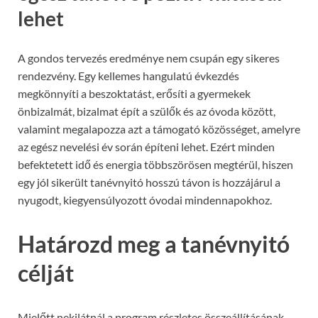
lehet
A gondos tervezés eredménye nem csupán egy sikeres
rendezvény. Egy kellemes hangulatú évkezdés
megkönnyíti a beszoktatást, erősíti a gyermekek
önbizalmát, bizalmat épít a szülők és az óvoda között,
valamint megalapozza azt a támogató közösséget, amelyre
az egész nevelési év során építeni lehet. Ezért minden
befektetett idő és energia többszörösen megtérül, hiszen
egy jól sikerült tanévnyitó hosszú távon is hozzájárul a
nyugodt, kiegyensúlyozott óvodai mindennapokhoz.
Határozd meg a tanévnyitó
célját
Mielőtt nekilátnál a program részletes összeállításának,