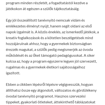
program minden részletét, a fogadtatástól kezdve a
játékokon át egészen a szülők tájékoztatásáig.
Egy jól összeállított tanévnyitó nemcsak vidám és
emlékezetes élményt nyújt, hanem segít oldani az első
napok izgalmát is. A közös éneklés, az ismerkedő játékok, a
kreatív foglalkozások és a kötetlen beszélgetések mind
hozzájárulnak ahhoz, hogy a gyermekek biztonságban
érezzék magukat, a szülők pedig megismerjék az óvoda
működését és az őket támogató pedagógusokat. A siker
kulcsa az, hogy a program egyszerre legyen jól szervezett,
rugalmas és a gyermekek életkori sajátosságaihoz
igazított.
Ebben a cikkben lépésről lépésre végigvesszük, hogyan
állíthatsz össze egy átgondolt, változatos és gördülékeny
óvodai tanévnyitó programot. Hasznos szervezési
tippeket, gyakorlati ötleteket, áttekinthető táblázatokat