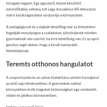
hívogató legyen. Egy egyszerű, kézzel készített
üdvözlőtábla, néhány lufi vagy évszakhoz illő dekoráció
máris barátságosabbá varázsolja a környezetet.
A pedagógusok és a dajkák lehetőleg már az érkezéskor
fogadják mosolyogva a családokat, köszönjenek minden
gyermeknek név szerint, ha erre lehetőség van. Ez az apró
gesztus segít abban, hogy a kicsik hamarabb
feloldódjanak.
Teremts otthonos hangulatot
A csoportszoba és az udvar kialakítása szintén hozzájárul
az első napi élményekhez. A gyermekek sokkal
könnyebben érzik magukat biztonságban egy rendezett,
vidám és játékos környezetben.
Néhány egyszerű ötlet: