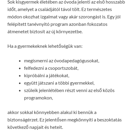
Sok kisgyermek életében az óvoda jelenti az első hosszabb
időt, amelyet a családjától távol tölt. Ez természetes
módon okozhat izgalmat vagy akár szorongást is. Egy jól
felépített tanévnyitó program azonban fokozatos
átmenetet biztosít az új környezetbe.
Ha a gyermekeknek lehetőségük van:
megismerni az óvodapedagógusokat,
felfedezni a csoportszobát,
kipróbálni a játékokat,
együtt játszani a többi gyermekkel,
szüleik jelenlétében részt venni az első közös
programokon,
akkor sokkal könnyebben alakul ki bennük a
biztonságérzet. Ez jelentősen megkönnyíti a beszoktatás
következő napjait és heteit.