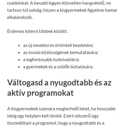
családokat. A beszéd legyen közvetlen hangvételű, ne
tartson túl sokáig, hiszen a kisgyermekek figyelme hamar
elkalandozik.
Érdemes kitérni többek között:
az új nevelési év örömteli kezdetére;
az óvoda közösségének bemutatására;
a legfontosabb tudnivalókra;
a gyermekek és a szülők biztatására.
Váltogasd a nyugodtabb és az
aktív programokat
A kisgyermekek számára megterhelő lehet, ha hosszabb
ideig egy helyben kell ülniük. Ezért célszerű úgy
összeállítani a programot, hogy a nyugodtabb és a