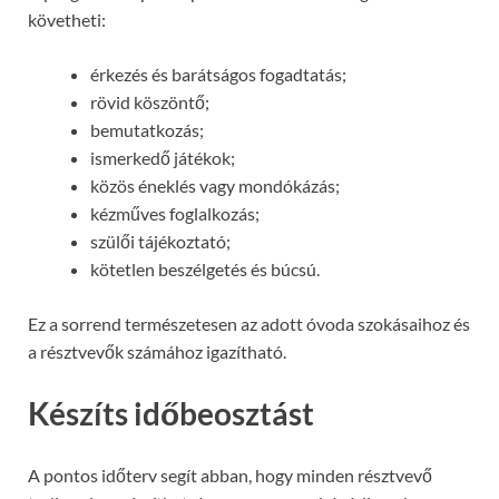
követheti:
érkezés és barátságos fogadtatás;
rövid köszöntő;
bemutatkozás;
ismerkedő játékok;
közös éneklés vagy mondókázás;
kézműves foglalkozás;
szülői tájékoztató;
kötetlen beszélgetés és búcsú.
Ez a sorrend természetesen az adott óvoda szokásaihoz és
a résztvevők számához igazítható.
Készíts időbeosztást
A pontos időterv segít abban, hogy minden résztvevő