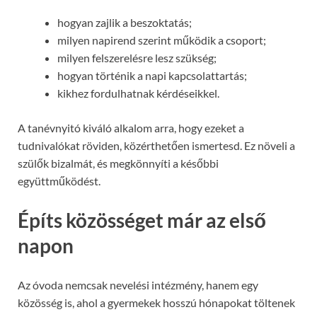
hogyan zajlik a beszoktatás;
milyen napirend szerint működik a csoport;
milyen felszerelésre lesz szükség;
hogyan történik a napi kapcsolattartás;
kikhez fordulhatnak kérdéseikkel.
A tanévnyitó kiváló alkalom arra, hogy ezeket a
tudnivalókat röviden, közérthetően ismertesd. Ez növeli a
szülők bizalmát, és megkönnyíti a későbbi
együttműködést.
Építs közösséget már az első
napon
Az óvoda nemcsak nevelési intézmény, hanem egy
közösség is, ahol a gyermekek hosszú hónapokat töltenek