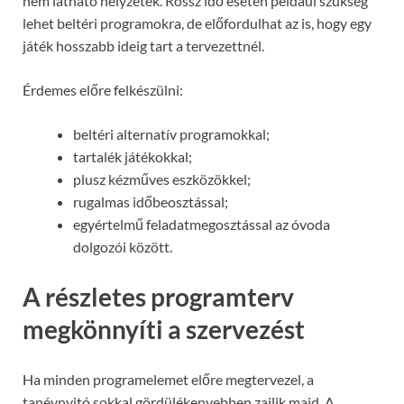
nem látható helyzetek. Rossz idő esetén például szükség
lehet beltéri programokra, de előfordulhat az is, hogy egy
játék hosszabb ideig tart a tervezettnél.
Érdemes előre felkészülni:
beltéri alternatív programokkal;
tartalék játékokkal;
plusz kézműves eszközökkel;
rugalmas időbeosztással;
egyértelmű feladatmegosztással az óvoda
dolgozói között.
A részletes programterv
megkönnyíti a szervezést
Ha minden programelemet előre megtervezel, a
tanévnyitó sokkal gördülékenyebben zajlik majd. A