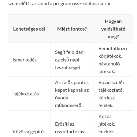
szem előtt tartanod a program összeállítása során.
Hogyan
Lehetséges cél
Miért fontos?
valósítható
meg?
Bemutatkozó
Segít feloldani
körjátékok,
Ismerkedés
az első napi
névtanuló
feszültséget.
játékok.
A szülők pontos
Rövid szülői
képet kapnak az
tájékoztató,
Tájékoztatás
óvoda
kérdezz-
működéséről.
felelek.
Közös
Erősíti az
játékok,
Közösségépítés
összetartozás
éneklés,