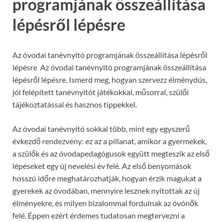
programjának összeállítása
lépésről lépésre
Az óvodai tanévnyitó programjának összeállítása lépésről
lépésre Az óvodai tanévnyitó programjának összeállítása
lépésről lépésre. Ismerd meg, hogyan szervezz élménydús,
jól felépített tanévnyitót játékokkal, műsorral, szülői
tájékoztatással és hasznos tippekkel.
Az óvodai tanévnyitó sokkal több, mint egy egyszerű
évkezdő rendezvény: ez az a pillanat, amikor a gyermekek,
a szülők és az óvodapedagógusok együtt megteszik az első
lépéseket egy új nevelési év felé. Az első benyomások
hosszú időre meghatározhatják, hogyan érzik magukat a
gyerekek az óvodában, mennyire lesznek nyitottak az új
élményekre, és milyen bizalommal fordulnak az óvónők
felé. Éppen ezért érdemes tudatosan megtervezni a