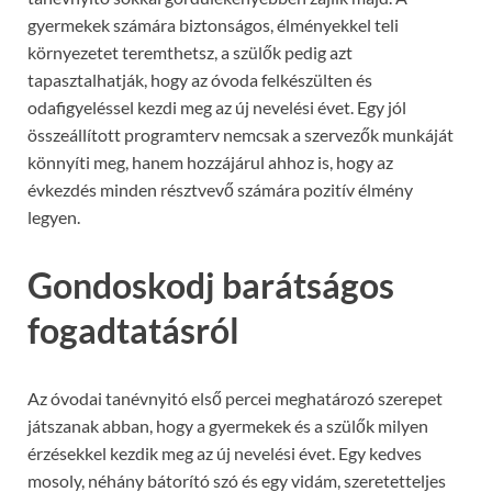
gyermekek számára biztonságos, élményekkel teli
környezetet teremthetsz, a szülők pedig azt
tapasztalhatják, hogy az óvoda felkészülten és
odafigyeléssel kezdi meg az új nevelési évet. Egy jól
összeállított programterv nemcsak a szervezők munkáját
könnyíti meg, hanem hozzájárul ahhoz is, hogy az
évkezdés minden résztvevő számára pozitív élmény
legyen.
Gondoskodj barátságos
fogadtatásról
Az óvodai tanévnyitó első percei meghatározó szerepet
játszanak abban, hogy a gyermekek és a szülők milyen
érzésekkel kezdik meg az új nevelési évet. Egy kedves
mosoly, néhány bátorító szó és egy vidám, szeretetteljes