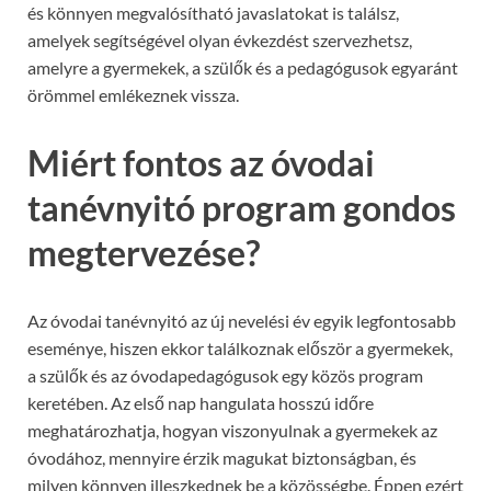
és könnyen megvalósítható javaslatokat is találsz,
amelyek segítségével olyan évkezdést szervezhetsz,
amelyre a gyermekek, a szülők és a pedagógusok egyaránt
örömmel emlékeznek vissza.
Miért fontos az óvodai
tanévnyitó program gondos
megtervezése?
Az óvodai tanévnyitó az új nevelési év egyik legfontosabb
eseménye, hiszen ekkor találkoznak először a gyermekek,
a szülők és az óvodapedagógusok egy közös program
keretében. Az első nap hangulata hosszú időre
meghatározhatja, hogyan viszonyulnak a gyermekek az
óvodához, mennyire érzik magukat biztonságban, és
milyen könnyen illeszkednek be a közösségbe. Éppen ezért