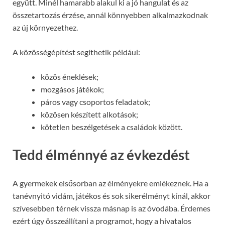
együtt. Minél hamarabb alakul ki a jó hangulat és az
összetartozás érzése, annál könnyebben alkalmazkodnak
az új környezethez.
A közösségépítést segíthetik például:
közös éneklések;
mozgásos játékok;
páros vagy csoportos feladatok;
közösen készített alkotások;
kötetlen beszélgetések a családok között.
Tedd élménnyé az évkezdést
A gyermekek elsősorban az élményekre emlékeznek. Ha a
tanévnyitó vidám, játékos és sok sikerélményt kínál, akkor
szívesebben térnek vissza másnap is az óvodába. Érdemes
ezért úgy összeállítani a programot, hogy a hivatalos