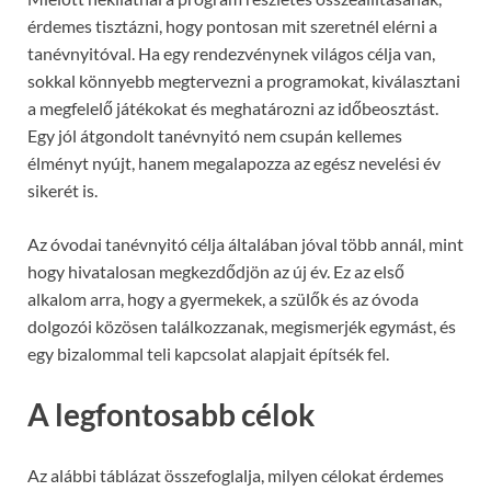
érdemes tisztázni, hogy pontosan mit szeretnél elérni a
tanévnyitóval. Ha egy rendezvénynek világos célja van,
sokkal könnyebb megtervezni a programokat, kiválasztani
a megfelelő játékokat és meghatározni az időbeosztást.
Egy jól átgondolt tanévnyitó nem csupán kellemes
élményt nyújt, hanem megalapozza az egész nevelési év
sikerét is.
Az óvodai tanévnyitó célja általában jóval több annál, mint
hogy hivatalosan megkezdődjön az új év. Ez az első
alkalom arra, hogy a gyermekek, a szülők és az óvoda
dolgozói közösen találkozzanak, megismerjék egymást, és
egy bizalommal teli kapcsolat alapjait építsék fel.
A legfontosabb célok
Az alábbi táblázat összefoglalja, milyen célokat érdemes