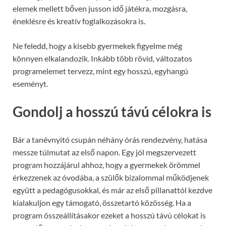
elemek mellett bőven jusson idő játékra, mozgásra,
éneklésre és kreatív foglalkozásokra is.
Ne feledd, hogy a kisebb gyermekek figyelme még
könnyen elkalandozik. Inkább több rövid, változatos
programelemet tervezz, mint egy hosszú, egyhangú
eseményt.
Gondolj a hosszú távú célokra is
Bár a tanévnyitó csupán néhány órás rendezvény, hatása
messze túlmutat az első napon. Egy jól megszervezett
program hozzájárul ahhoz, hogy a gyermekek örömmel
érkezzenek az óvodába, a szülők bizalommal működjenek
együtt a pedagógusokkal, és már az első pillanattól kezdve
kialakuljon egy támogató, összetartó közösség. Ha a
program összeállításakor ezeket a hosszú távú célokat is