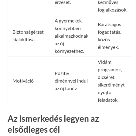
érzését.
kézműves
foglalkozások.
A gyermekek
Barátságos
könnyebben
Biztonságérzet
fogadtatás,
alkalmazkodnak
kialakítása
közös
az új
élmények.
környezethez.
Vidám
programok,
Pozitív
dicséret,
Motiváció
élménnyel indul
sikerélményt
az új tanév.
nyújtó
feladatok.
Az ismerkedés legyen az
elsődleges cél