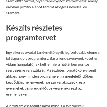
szem előtt tartod, olyan tanévnyitót szervezhetsz, amely
valóban pozitív alapot teremt az egész nevelési év
számára.
Készíts részletes
programtervet
Egy sikeres óvodai tanévnyitó egyik legfontosabb eleme a
jól átgondolt programterv. Bár a rendezvénynek kötetlen,
vidám hangulatúnak kell lennie, a háttérben pontos
szervezésre van szükség. A részletes forgatókönyv segít
abban, hogy minden programelem a megfelelő időben
kezdődjön, ne legyenek hosszú várakozások, és a
gyermekek végig érdeklődve vegyenek részt az
eseményeken.
A program összeállításakor mindig a gyermekek