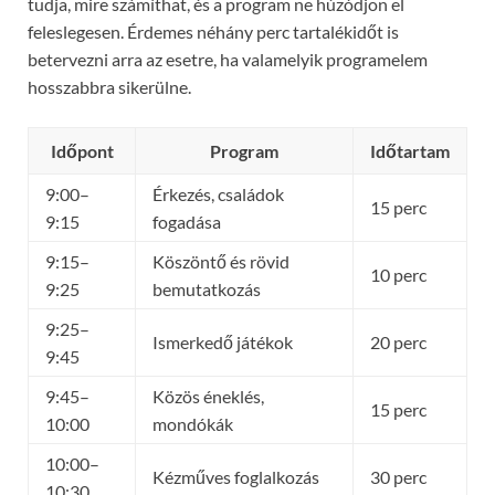
tudja, mire számíthat, és a program ne húzódjon el
feleslegesen. Érdemes néhány perc tartalékidőt is
betervezni arra az esetre, ha valamelyik programelem
hosszabbra sikerülne.
Időpont
Program
Időtartam
9:00–
Érkezés, családok
15 perc
9:15
fogadása
9:15–
Köszöntő és rövid
10 perc
9:25
bemutatkozás
9:25–
Ismerkedő játékok
20 perc
9:45
9:45–
Közös éneklés,
15 perc
10:00
mondókák
10:00–
Kézműves foglalkozás
30 perc
10:30