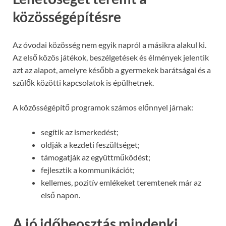
közösségépítésre
Az óvodai közösség nem egyik napról a másikra alakul ki.
Az első közös játékok, beszélgetések és élmények jelentik
azt az alapot, amelyre később a gyermekek barátságai és a
szülők közötti kapcsolatok is épülhetnek.
A közösségépítő programok számos előnnyel járnak:
segítik az ismerkedést;
oldják a kezdeti feszültséget;
támogatják az együttműködést;
fejlesztik a kommunikációt;
kellemes, pozitív emlékeket teremtenek már az
első napon.
A jó időbeosztás mindenki