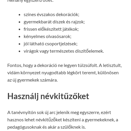
színes évszakos dekorációk;
gyermekbarát díszek és rajzok;
frissen előkészített játékok;
kényelmes olvasósarok;
jól látható csoportjelzések;
virágok vagy természetes díszítőelemek.
Fontos, hogy a dekoráció ne legyen túlzsúfolt. A letisztult,
vidám környezet nyugodtabb légkört teremt, különösen
az új gyermekek számára.
Használj névkitűzőket
A tanévnyitón sok új arc jelenik meg egyszerre, ezért
hasznos lehet névkitűzőket készíteni a gyermekeknek, a
pedagógusoknak és akár a szülőknek is.