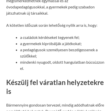
megismerkedhetnek egymással és az
óvodapedagógusokkal, a gyermekek pedig szabadon
játszhatnak új társaikkal.
A kötetlen időszak során lehetőség nyílik arra is, hogy:
a családok kérdéseket tegyenek fel;
a gyermekek kipróbálják a játékokat;
a pedagógusok személyesen beszélgessenek a
szülőkkel;
mindenki nyugodt, oldott hangulatban búcsúzzon
el.
Készülj fel váratlan helyzetekre
is
Bármennyire gondosan tervezel, mindig adódhatnak előre