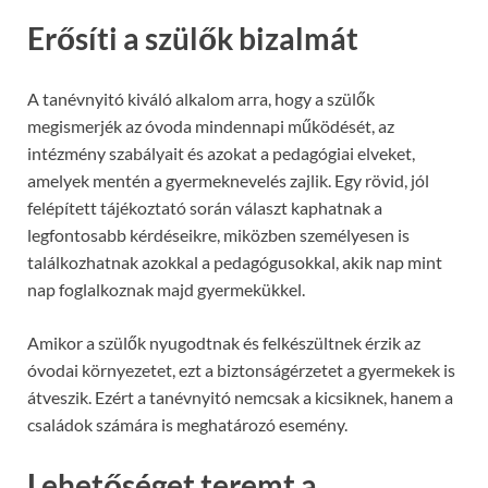
Erősíti a szülők bizalmát
A tanévnyitó kiváló alkalom arra, hogy a szülők
megismerjék az óvoda mindennapi működését, az
intézmény szabályait és azokat a pedagógiai elveket,
amelyek mentén a gyermeknevelés zajlik. Egy rövid, jól
felépített tájékoztató során választ kaphatnak a
legfontosabb kérdéseikre, miközben személyesen is
találkozhatnak azokkal a pedagógusokkal, akik nap mint
nap foglalkoznak majd gyermekükkel.
Amikor a szülők nyugodtnak és felkészültnek érzik az
óvodai környezetet, ezt a biztonságérzetet a gyermekek is
átveszik. Ezért a tanévnyitó nemcsak a kicsiknek, hanem a
családok számára is meghatározó esemény.
Lehetőséget teremt a