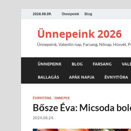
2026.08.09.
Ünnepeink
Blog
Ünnepeink 2026
Ünnepeink, Valentin nap, Farsang, Nőnap, Húsvét, Pü
ÜNNEPEINK
BLOG
FARSANG
VAL
BALLAGÁS
APÁK NAPJA
ÉVNYITÓRA
ÉVNYITÓRA
/
ÜNNEPEK
Bősze Éva: Micsoda bo
2024.08.24.