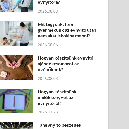
évnyitóra?
2026.08.08.
Mit tegyünk, ha a
gyermekünk az évnyitó után
nem akar iskolába menni?
2026.08.06.
Hogyan készítsünk évnyitó
ajándékcsomagot az
óvónőknek?
2026.08.03.
Hogyan készítsünk
emlékkönyvet az
évnyitóról?
2026.07.28.
Tanévnyitó beszédek