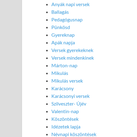
Anyák napi versek
Ballagás
Pedagógusnap
Pünkösd
Gyereknap
Apák napja
Versek gyerekeknek
Versek mindenkinek
Márton-nap
Mikulás
Mikulás versek
Karácsony
Karácsonyi versek
Szilveszter- Újév
Valentin-nap
Köszöntések
Idézetek lapja
Névnapi köszöntések