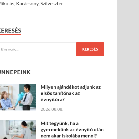
ikulás, Karácsony, Szilveszter.
KERESÉS
ÜNNEPEINK
Milyen ajándékot adjunk az
elsős tanítónak az
évnyitóra?
2026.08.08.
Mit tegyünk, ha a
gyermekünk az évnyitó után
nem akar iskolába menni?