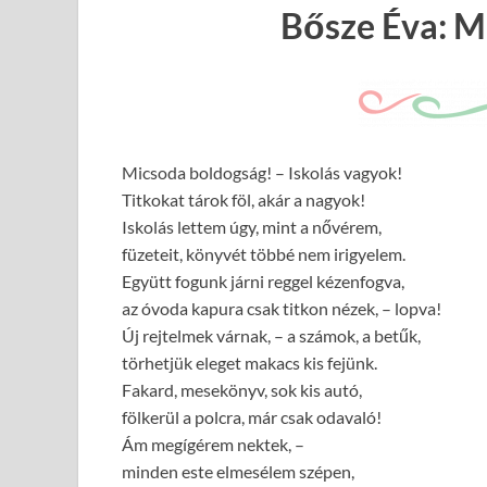
Bősze Éva: M
Micsoda boldogság! – Iskolás vagyok!
Titkokat tárok föl, akár a nagyok!
Iskolás lettem úgy, mint a nővérem,
füzeteit, könyvét többé nem irigyelem.
Együtt fogunk járni reggel kézenfogva,
az óvoda kapura csak titkon nézek, – lopva!
Új rejtelmek várnak, – a számok, a betűk,
törhetjük eleget makacs kis fejünk.
Fakard, mesekönyv, sok kis autó,
fölkerül a polcra, már csak odavaló!
Ám megígérem nektek, –
minden este elmesélem szépen,