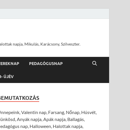
ottak napja, Mikulás, Karácsony, Szilveszter.
YEREKNAP
PEDAGÓGUSNAP
R- ÚJÉV
BEMUTATKOZÁS
nnepeink, Valentin nap, Farsang, Nőnap, Húsvét,
ünkösd, Anyák napja, Apák napja, Ballagás,
edagógus nap, Halloween, Halottak napja,