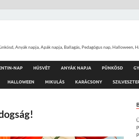
nkösd, Anyák napja, Apák napja, Ballagás, Pedagógus nap, Halloween, Hal
ENTIN-NAP
HÚSVÉT
ANYÁK NAPJA
PÜNKÖSD
G
HALLOWEEN
MIKULÁS
KARÁCSONY
SZILVESZTE
ldogság!
Ü
P
P