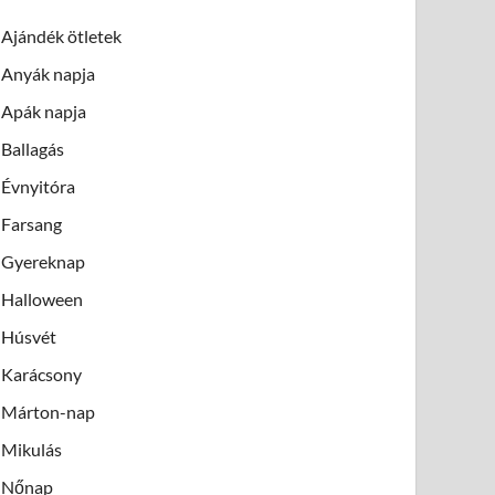
Ajándék ötletek
Anyák napja
Apák napja
Ballagás
Évnyitóra
Farsang
Gyereknap
Halloween
Húsvét
Karácsony
Márton-nap
Mikulás
Nőnap