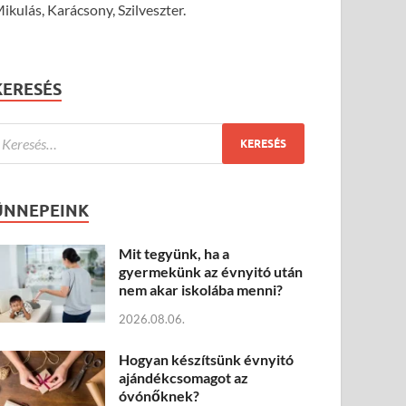
ikulás, Karácsony, Szilveszter.
KERESÉS
ÜNNEPEINK
Mit tegyünk, ha a
gyermekünk az évnyitó után
nem akar iskolába menni?
2026.08.06.
Hogyan készítsünk évnyitó
ajándékcsomagot az
óvónőknek?