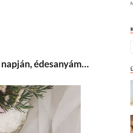
M
 napján, édesanyám…