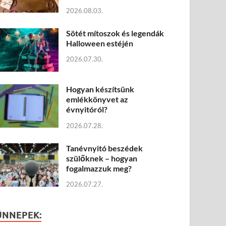
2026.08.03.
Sötét mítoszok és legendák
Halloween estéjén
2026.07.30.
Hogyan készítsünk
emlékkönyvet az
évnyitóról?
2026.07.28.
Tanévnyitó beszédek
szülőknek – hogyan
fogalmazzuk meg?
2026.07.27.
ÜNNEPEK: