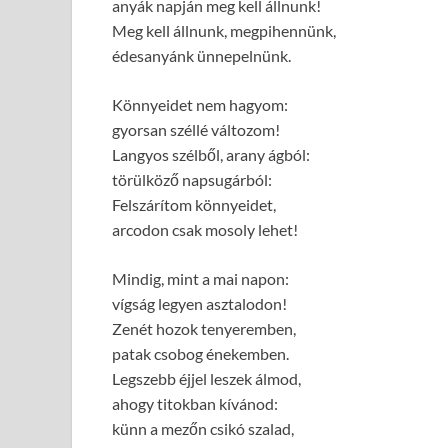
anyák napján meg kell állnunk!
Meg kell állnunk, megpihennünk,
édesanyánk ünnepelnünk.
Könnyeidet nem hagyom:
gyorsan széllé változom!
Langyos szélből, arany ágból:
törülköző napsugárból:
Felszárítom könnyeidet,
arcodon csak mosoly lehet!
Mindig, mint a mai napon:
vígság legyen asztalodon!
Zenét hozok tenyeremben,
patak csobog énekemben.
Legszebb éjjel leszek álmod,
ahogy titokban kívánod:
künn a mezőn csikó szalad,