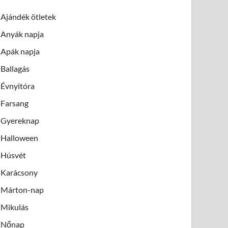
Ajándék ötletek
Anyák napja
Apák napja
Ballagás
Évnyitóra
Farsang
Gyereknap
Halloween
Húsvét
Karácsony
Márton-nap
Mikulás
Nőnap