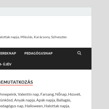
ottak napja, Mikulás, Karácsony, Szilveszter.
YEREKNAP
PEDAGÓGUSNAP
R- ÚJÉV
BEMUTATKOZÁS
nnepeink, Valentin nap, Farsang, Nőnap, Húsvét,
ünkösd, Anyák napja, Apák napja, Ballagás,
edagógus nap, Halloween, Halottak napja,