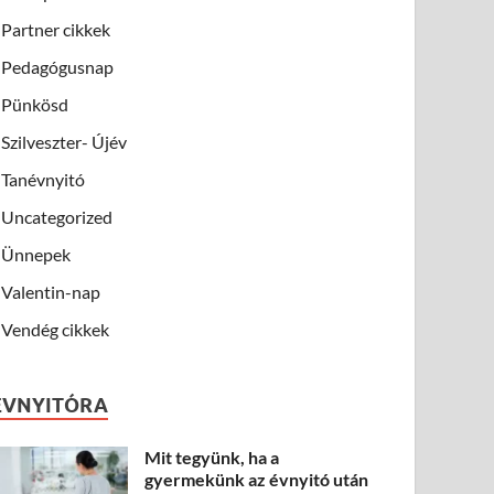
Partner cikkek
Pedagógusnap
Pünkösd
Szilveszter- Újév
Tanévnyitó
Uncategorized
Ünnepek
Valentin-nap
Vendég cikkek
ÉVNYITÓRA
Mit tegyünk, ha a
gyermekünk az évnyitó után