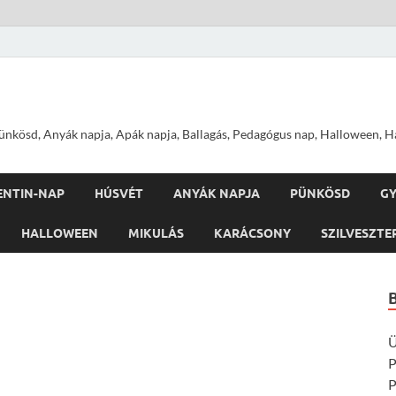
nkösd, Anyák napja, Apák napja, Ballagás, Pedagógus nap, Halloween, Hal
ENTIN-NAP
HÚSVÉT
ANYÁK NAPJA
PÜNKÖSD
G
HALLOWEEN
MIKULÁS
KARÁCSONY
SZILVESZTE
Ü
P
P