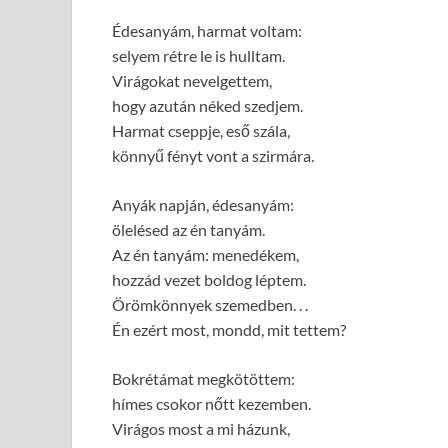
Édesanyám, harmat voltam:
selyem rétre le is hulltam.
Virágokat nevelgettem,
hogy azután néked szedjem.
Harmat cseppje, eső szála,
könnyű fényt vont a szirmára.
Anyák napján, édesanyám:
ölelésed az én tanyám.
Az én tanyám: menedékem,
hozzád vezet boldog léptem.
Örömkönnyek szemedben. . .
Én ezért most, mondd, mit tettem?
Bokrétámat megkötöttem:
hímes csokor nőtt kezemben.
Virágos most a mi házunk,