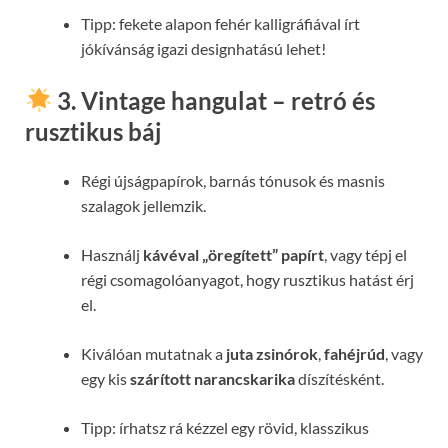
Tipp: fekete alapon fehér kalligráfiával írt
jókívánság igazi designhatású lehet!
3. Vintage hangulat – retró és
rusztikus báj
Régi újságpapírok, barnás tónusok és masnis
szalagok jellemzik.
Használj
kávéval „öregített” papírt
, vagy tépj el
régi csomagolóanyagot, hogy rusztikus hatást érj
el.
Kiválóan mutatnak a
juta zsinórok
,
fahéjrúd
, vagy
egy kis
szárított narancskarika
díszítésként.
Tipp: írhatsz rá kézzel egy rövid, klasszikus