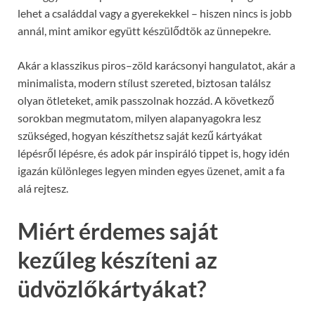
lehet a családdal vagy a gyerekekkel – hiszen nincs is jobb
annál, mint amikor együtt készülődtök az ünnepekre.
Akár a klasszikus piros–zöld karácsonyi hangulatot, akár a
minimalista, modern stílust szereted, biztosan találsz
olyan ötleteket, amik passzolnak hozzád. A következő
sorokban megmutatom, milyen alapanyagokra lesz
szükséged, hogyan készíthetsz saját kezű kártyákat
lépésről lépésre, és adok pár inspiráló tippet is, hogy idén
igazán különleges legyen minden egyes üzenet, amit a fa
alá rejtesz.
Miért érdemes saját
kezűleg készíteni az
üdvözlőkártyákat?