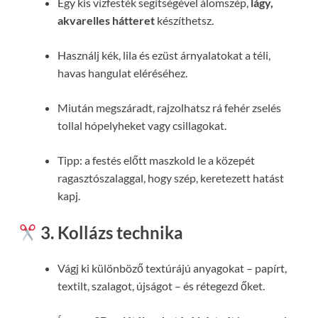
Egy kis vízfesték segítségével álomszép,
lágy,
akvarelles hátteret
készíthetsz.
Használj kék, lila és ezüst árnyalatokat a téli,
havas hangulat eléréséhez.
Miután megszáradt, rajzolhatsz rá fehér zselés
tollal hópelyheket vagy csillagokat.
Tipp: a festés előtt maszkold le a közepét
ragasztószalaggal, hogy szép, keretezett hatást
kapj.
3. Kollázs technika
Vágj ki különböző textúrájú anyagokat – papírt,
textilt, szalagot, újságot – és rétegezd őket.