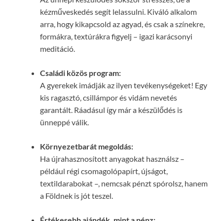
kézműveskedés segít lelassulni. Kiváló alkalom
arra, hogy kikapcsold az agyad, és csak a színekre,
formákra, textúrákra figyelj – igazi karácsonyi
meditáció.
Családi közös program:
A gyerekek imádják az ilyen tevékenységeket! Egy
kis ragasztó, csillámpor és vidám nevetés
garantált. Ráadásul így már a készülődés is
ünneppé válik.
Környezetbarát megoldás:
Ha újrahasznosított anyagokat használsz –
például régi csomagolópapírt, újságot,
textildarabokat –, nemcsak pénzt spórolsz, hanem
a Földnek is jót teszel.
Értékesebb ajándék, mint a pénz: