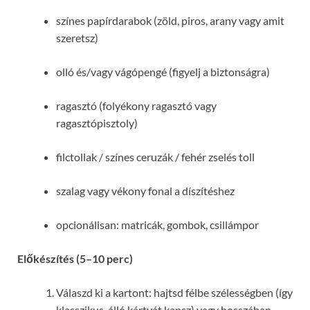
színes papírdarabok (zöld, piros, arany vagy amit
szeretsz)
olló és/vagy vágópengé (figyelj a biztonságra)
ragasztó (folyékony ragasztó vagy
ragasztópisztoly)
filctollak / színes ceruzák / fehér zselés toll
szalag vagy vékony fonal a díszítéshez
opcionálisan: matricák, gombok, csillámpor
Előkészítés (5–10 perc)
Válaszd ki a kartont: hajtsd félbe szélességben (így
klasszikus, álló kártyát kapsz) vagy hosszában