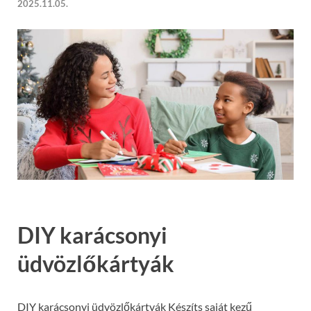
2025.11.05.
DIY karácsonyi
üdvözlőkártyák
DIY karácsonyi üdvözlőkártyák Készíts saját kezű