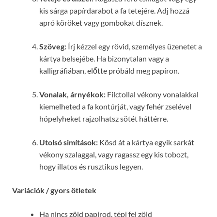
kis sárga papírdarabot a fa tetejére. Adj hozzá
apró köröket vagy gombokat dísznek.
Szöveg:
Írj kézzel egy rövid, személyes üzenetet a
kártya belsejébe. Ha bizonytalan vagy a
kalligráfiában, előtte próbáld meg papíron.
Vonalak, árnyékok:
Filctollal vékony vonalakkal
kiemelheted a fa kontúrját, vagy fehér zselével
hópelyheket rajzolhatsz sötét háttérre.
Utolsó simítások:
Kösd át a kártya egyik sarkát
vékony szalaggal, vagy ragassz egy kis tobozt,
hogy illatos és rusztikus legyen.
Variációk / gyors ötletek
Ha nincs zöld papírod, tépj fel zöld