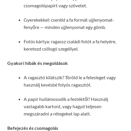
csomagolópapírt vagy szövetet.
Gyerekekkel: cseréld a fa formát ujjlenyomat-
fenyőre — minden ujjlenyomat egy gömb.
Fotós kártya: ragassz családi fotót a fa helyére,
keretezd csillogó szegéllyel.
Gyakori hibák és megoldások
A ragasztó kilátszik? Töröld le a felesleget vagy
használj kevésbé folyós ragasztót.
A papír hullámosodik a festéktől? Használj
vastagabb kartont, vagy hagyd teljesen
megszáradni a rétegeket lap alatt.
Befejezés és csomagolás