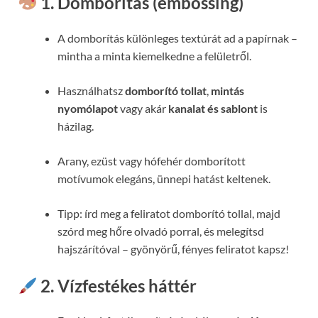
1. Domborítás (embossing)
A domborítás különleges textúrát ad a papírnak –
mintha a minta kiemelkedne a felületről.
Használhatsz
domborító tollat
,
mintás
nyomólapot
vagy akár
kanalat és sablont
is
házilag.
Arany, ezüst vagy hófehér domborított
motívumok elegáns, ünnepi hatást keltenek.
Tipp: írd meg a feliratot domborító tollal, majd
szórd meg hőre olvadó porral, és melegítsd
hajszárítóval – gyönyörű, fényes feliratot kapsz!
2. Vízfestékes háttér