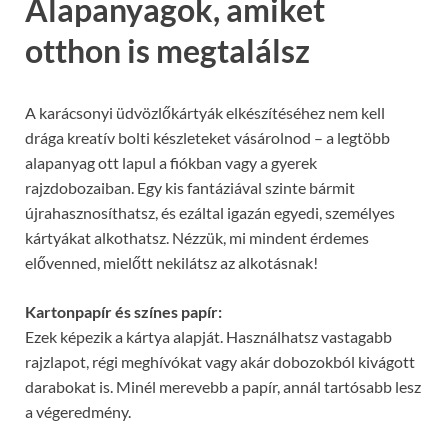
Alapanyagok, amiket
otthon is megtalálsz
A karácsonyi üdvözlőkártyák elkészítéséhez nem kell
drága kreatív bolti készleteket vásárolnod – a legtöbb
alapanyag ott lapul a fiókban vagy a gyerek
rajzdobozaiban. Egy kis fantáziával szinte bármit
újrahasznosíthatsz, és ezáltal igazán egyedi, személyes
kártyákat alkothatsz. Nézzük, mi mindent érdemes
elővenned, mielőtt nekilátsz az alkotásnak!
Kartonpapír és színes papír:
Ezek képezik a kártya alapját. Használhatsz vastagabb
rajzlapot, régi meghívókat vagy akár dobozokból kivágott
darabokat is. Minél merevebb a papír, annál tartósabb lesz
a végeredmény.