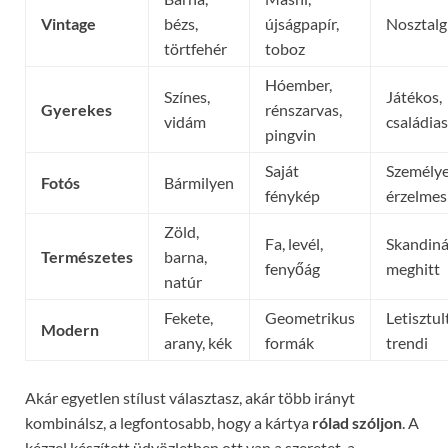
Vintage
bézs,
újságpapír,
Nosztalg
törtfehér
toboz
Hóember,
Színes,
Játékos,
Gyerekes
rénszarvas,
vidám
családias
pingvin
Saját
Személye
Fotós
Bármilyen
fénykép
érzelmes
Zöld,
Fa, levél,
Skandiná
Természetes
barna,
fenyőág
meghitt
natúr
Fekete,
Geometrikus
Letisztult
Modern
arany, kék
formák
trendi
Akár egyetlen stílust választasz, akár több irányt
kombinálsz, a legfontosabb, hogy a kártya
rólad szóljon
. A
kézzel készített üdvözletben ott van a szeretet, a