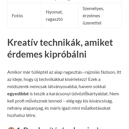
Személyes,
Nyomat,
Fotós
érzelmes
ragasztó
üzenettel
Kreatív technikák, amiket
érdemes kipróbálni
Amikor már túlléptél az alap ragasztás–rajzolás fázison, itt
az ideje, hogy új technikákkal kísérletezz! Ezek a
módszerek nemcsak látványosabbá, hanem sokkal
egyedibbé
is teszik a karácsonyi üdvözlőkártyáidat. Nem
kell profi művésznek lenned – elég egy kis kíváncsiság,
néhány alapanyag, és máris igazi mini műalkotásokat
hozhatsz létre.