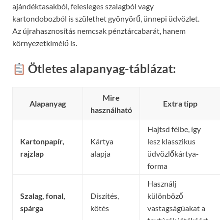
ajándéktasakból, felesleges szalagból vagy
kartondobozból is születhet gyönyörű, ünnepi üdvözlet.
Az újrahasznosítás nemcsak pénztárcabarát, hanem
környezetkímélő is.
Ötletes alapanyag-táblázat:
Mire
Alapanyag
Extra tipp
használható
Hajtsd félbe, így
Kartonpapír,
Kártya
lesz klasszikus
rajzlap
alapja
üdvözlőkártya-
forma
Használj
Szalag, fonal,
Díszítés,
különböző
spárga
kötés
vastagságúakat a