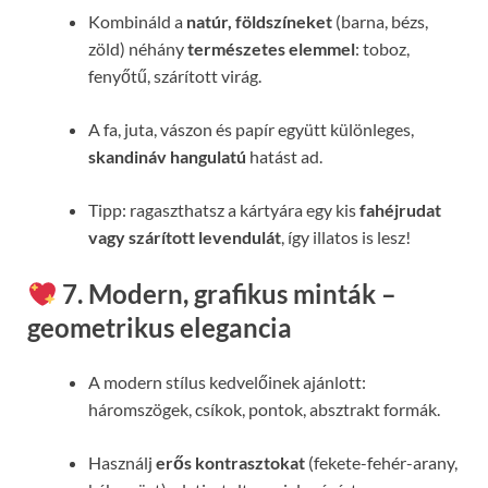
Kombináld a
natúr, földszíneket
(barna, bézs,
zöld) néhány
természetes elemmel
: toboz,
fenyőtű, szárított virág.
A fa, juta, vászon és papír együtt különleges,
skandináv hangulatú
hatást ad.
Tipp: ragaszthatsz a kártyára egy kis
fahéjrudat
vagy szárított levendulát
, így illatos is lesz!
7. Modern, grafikus minták –
geometrikus elegancia
A modern stílus kedvelőinek ajánlott:
háromszögek, csíkok, pontok, absztrakt formák.
Használj
erős kontrasztokat
(fekete-fehér-arany,