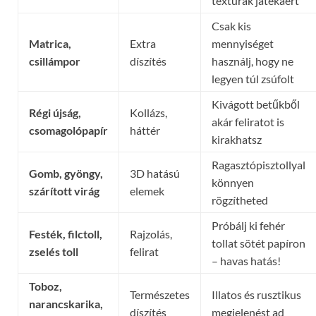
textúrák játékáért
Csak kis
Matrica,
Extra
mennyiséget
csillámpor
díszítés
használj, hogy ne
legyen túl zsúfolt
Kivágott betűkből
Régi újság,
Kollázs,
akár feliratot is
csomagolópapír
háttér
kirakhatsz
Ragasztópisztollyal
Gomb, gyöngy,
3D hatású
könnyen
szárított virág
elemek
rögzítheted
Próbálj ki fehér
Festék, filctoll,
Rajzolás,
tollat sötét papíron
zselés toll
felirat
– havas hatás!
Toboz,
Természetes
Illatos és rusztikus
narancskarika,
díszítés
megjelenést ad