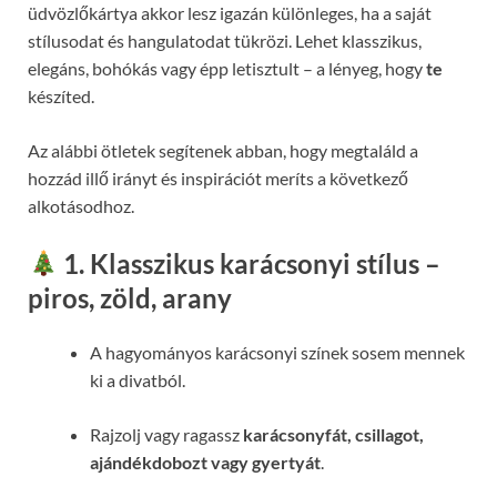
üdvözlőkártya akkor lesz igazán különleges, ha a saját
stílusodat és hangulatodat tükrözi. Lehet klasszikus,
elegáns, bohókás vagy épp letisztult – a lényeg, hogy
te
készíted.
Az alábbi ötletek segítenek abban, hogy megtaláld a
hozzád illő irányt és inspirációt meríts a következő
alkotásodhoz.
1. Klasszikus karácsonyi stílus –
piros, zöld, arany
A hagyományos karácsonyi színek sosem mennek
ki a divatból.
Rajzolj vagy ragassz
karácsonyfát, csillagot,
ajándékdobozt vagy gyertyát
.