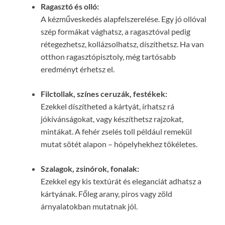
Ragasztó és olló:
A kézműveskedés alapfelszerelése. Egy jó ollóval
szép formákat vághatsz, a ragasztóval pedig
rétegezhetsz, kollázsolhatsz, díszíthetsz. Ha van
otthon ragasztópisztoly, még tartósabb
eredményt érhetsz el.
Filctollak, színes ceruzák, festékek:
Ezekkel díszítheted a kártyát, írhatsz rá
jókívánságokat, vagy készíthetsz rajzokat,
mintákat. A fehér zselés toll például remekül
mutat sötét alapon – hópelyhekhez tökéletes.
Szalagok, zsinórok, fonalak:
Ezekkel egy kis textúrát és eleganciát adhatsz a
kártyának. Főleg arany, piros vagy zöld
árnyalatokban mutatnak jól.