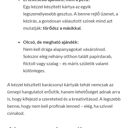
Egy kézzel készített kártya az egyik
legszemélyesebb gesztus. A benne rejlő üzenet, a
kézírás, a gondosan választott színek mind azt
mutatják:
törődsz a másikkal
.
Olcsó, de megható ajándék:
Nem kell drága alapanyagokat vásárolnod.
Sokszor elég néhány otthon talált papírdarab,
filctoll vagy szalag – és máris születik valami
különleges.
A kézzel készített karácsonyi kártyák tehát nemcsak az
ünnepi hangulatot erősítik, hanem lehetőséget adnak arra
is, hogy kifejezd a szereteted és a kreativitásod. A legszebb
benne, hogy nem kell profinak lenned – elég, ha szívvel
csinálod.