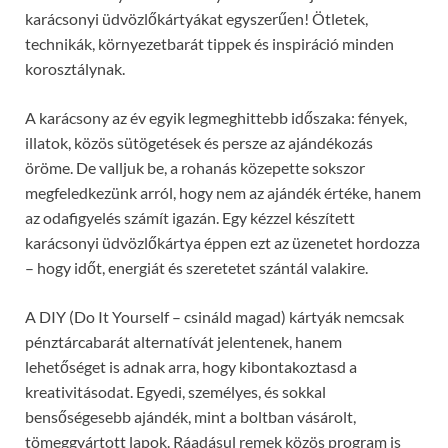
karácsonyi üdvözlőkártyákat egyszerűen! Ötletek,
technikák, környezetbarát tippek és inspiráció minden
korosztálynak.
A karácsony az év egyik legmeghittebb időszaka: fények,
illatok, közös sütögetések és persze az ajándékozás
öröme. De valljuk be, a rohanás közepette sokszor
megfeledkezünk arról, hogy nem az ajándék értéke, hanem
az odafigyelés számít igazán. Egy kézzel készített
karácsonyi üdvözlőkártya éppen ezt az üzenetet hordozza
– hogy időt, energiát és szeretetet szántál valakire.
A DIY (Do It Yourself – csináld magad) kártyák nemcsak
pénztárcabarát alternatívát jelentenek, hanem
lehetőséget is adnak arra, hogy kibontakoztasd a
kreativitásodat. Egyedi, személyes, és sokkal
bensőségesebb ajándék, mint a boltban vásárolt,
tömeggyártott lapok. Ráadásul remek közös program is