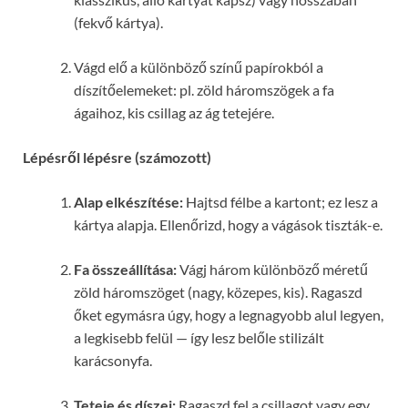
(fekvő kártya).
Vágd elő a különböző színű papírokból a
díszítőelemeket: pl. zöld háromszögek a fa
ágaihoz, kis csillag az ág tetejére.
Lépésről lépésre (számozott)
Alap elkészítése:
Hajtsd félbe a kartont; ez lesz a
kártya alapja. Ellenőrizd, hogy a vágások tiszták-e.
Fa összeállítása:
Vágj három különböző méretű
zöld háromszöget (nagy, közepes, kis). Ragaszd
őket egymásra úgy, hogy a legnagyobb alul legyen,
a legkisebb felül — így lesz belőle stilizált
karácsonyfa.
Teteje és díszei:
Ragaszd fel a csillagot vagy egy