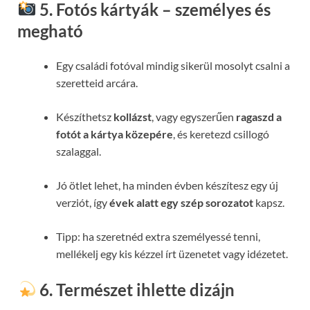
5. Fotós kártyák – személyes és
megható
Egy családi fotóval mindig sikerül mosolyt csalni a
szeretteid arcára.
Készíthetsz
kollázst
, vagy egyszerűen
ragaszd a
fotót a kártya közepére
, és keretezd csillogó
szalaggal.
Jó ötlet lehet, ha minden évben készítesz egy új
verziót, így
évek alatt egy szép sorozatot
kapsz.
Tipp: ha szeretnéd extra személyessé tenni,
mellékelj egy kis kézzel írt üzenetet vagy idézetet.
6. Természet ihlette dizájn