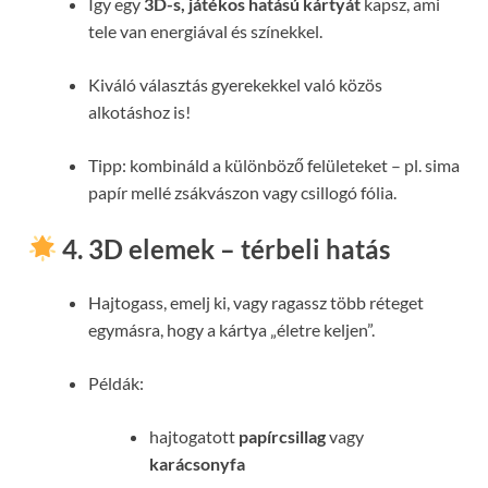
Így egy
3D-s, játékos hatású kártyát
kapsz, ami
tele van energiával és színekkel.
Kiváló választás gyerekekkel való közös
alkotáshoz is!
Tipp: kombináld a különböző felületeket – pl. sima
papír mellé zsákvászon vagy csillogó fólia.
4. 3D elemek – térbeli hatás
Hajtogass, emelj ki, vagy ragassz több réteget
egymásra, hogy a kártya „életre keljen”.
Példák:
hajtogatott
papírcsillag
vagy
karácsonyfa