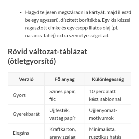
Hagyd teljesen megszáradni a kártyát, majd illeszd
be egy egyszerű, díszített borítékba. Egy kis kézzel
ragasztott címke és egy csepp illatos olaj (pl.
narancs-fahéj) extra személyességet ad.
Rövid változat-táblázat
(ötletgyorsító)
Verzió
Fő anyag
Különlegesség
Színes papír,
10 perc alatt
Gyors
filc
kész, sablonnal
Ujjfesték,
Ujjlenyomat-
Gyerekbarát
vastag papír
motívumok
Kraftkarton,
Minimalista,
Elegáns
arany szalag
rusztikus hatás