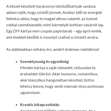
A kézzel készített karácsonyi üdvözlőkártyák varázsa
abban rejlik, hogy szívből jönnek. Amikor időt és energiát
fektetsz abba, hogy te magad alkoss valamit, az üzenet
sokkal személyesebb, mint bármelyik boltban vásárolt lap.
Egy DIY kártya nem csupán papírdarab – egy apró emlék,
ami évekkel később is mosolyt csalhat a címzett arcára.
Az alábbiakban néhány érv, amiért érdemes nekilátnod:
Személyesség és egyediség:
Minden kártya a saját ízlésedet, stílusodat és
érzéseidet tükrözi. Akár humoros, romantikus,
akár klasszikus hangulatban készíted, biztos
lehetsz benne, hogy senki másnak nincs pontosan
ugyanolyan.
Kreatív kikapcsolódás:
Az ünnepi készülődés sokszor stresszes, de a