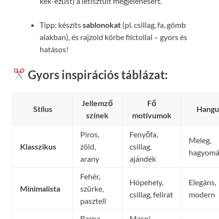
kék-ezüst) a letisztult megjelenésért.
Tipp: készíts
sablonokat
(pl. csillag, fa, gömb
alakban), és rajzold körbe filctollal – gyors és
hatásos!
Gyors inspirációs táblázat:
Jellemző
Fő
Stílus
Hangu
színek
motívumok
Piros,
Fenyőfa,
Meleg,
Klasszikus
zöld,
csillag,
hagyomá
arany
ajándék
Fehér,
Hópehely,
Elegáns,
Minimalista
szürke,
csillag, felirat
modern
pasztell
Barna,
Masni,