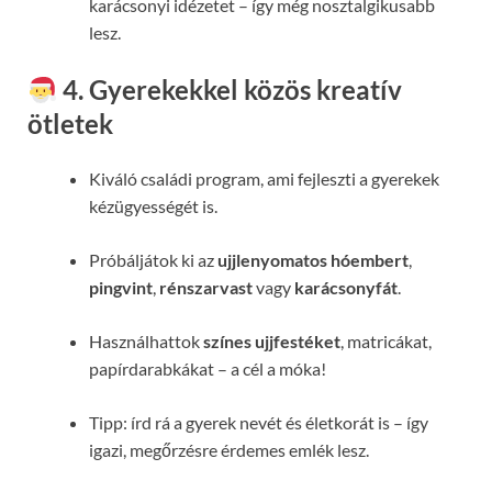
karácsonyi idézetet – így még nosztalgikusabb
lesz.
4. Gyerekekkel közös kreatív
ötletek
Kiváló családi program, ami fejleszti a gyerekek
kézügyességét is.
Próbáljátok ki az
ujjlenyomatos hóembert
,
pingvint
,
rénszarvast
vagy
karácsonyfát
.
Használhattok
színes ujjfestéket
, matricákat,
papírdarabkákat – a cél a móka!
Tipp: írd rá a gyerek nevét és életkorát is – így
igazi, megőrzésre érdemes emlék lesz.