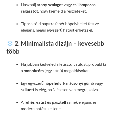
Használj
arany szalagot
vagy
csillámporos
ragasztót
, hogy kiemeld a részleteket.
Tipp: a zöld papírra fehér hópelyheket festve
elegáns, mégis egyszerű hatást érhetsz el.
2. Minimalista dizájn – kevesebb
több
Ha jobban kedveled a letisztult stílust, próbáld ki
a
monokróm
(egy színű) megoldásokat.
Egy egyszerű
hópehely
,
karácsonyi gömb
vagy
sziluett
is elég, ha ízlésesen van megrajzolva.
A
fehér, ezüst és pasztell
színek elegáns és
modern hatást keltenek.