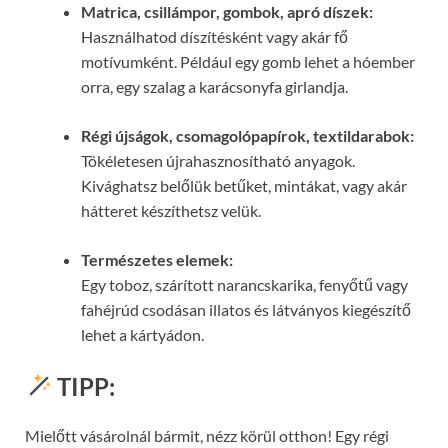
Matrica, csillámpor, gombok, apró díszek:
Használhatod díszítésként vagy akár fő
motívumként. Például egy gomb lehet a hóember
orra, egy szalag a karácsonyfa girlandja.
Régi újságok, csomagolópapírok, textildarabok:
Tökéletesen újrahasznosítható anyagok.
Kivághatsz belőlük betűket, mintákat, vagy akár
hátteret készíthetsz velük.
Természetes elemek:
Egy toboz, szárított narancskarika, fenyőtű vagy
fahéjrúd csodásan illatos és látványos kiegészítő
lehet a kártyádon.
TIPP:
Mielőtt vásárolnál bármit, nézz körül otthon! Egy régi