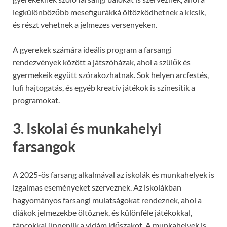
legkülönbözőbb mesefigurákká öltözködhetnek a kicsik,
és részt vehetnek a jelmezes versenyeken.
A gyerekek számára ideális program a farsangi
rendezvények között a játszóházak, ahol a szülők és
gyermekeik együtt szórakozhatnak. Sok helyen arcfestés,
lufi hajtogatás, és egyéb kreatív játékok is színesítik a
programokat.
3. Iskolai és munkahelyi
farsangok
A 2025-ös farsang alkalmával az iskolák és munkahelyek is
izgalmas eseményeket szerveznek. Az iskolákban
hagyományos farsangi mulatságokat rendeznek, ahol a
diákok jelmezekbe öltöznek, és különféle játékokkal,
táncokkal ünneplik a vidám időszakot. A munkahelyek is