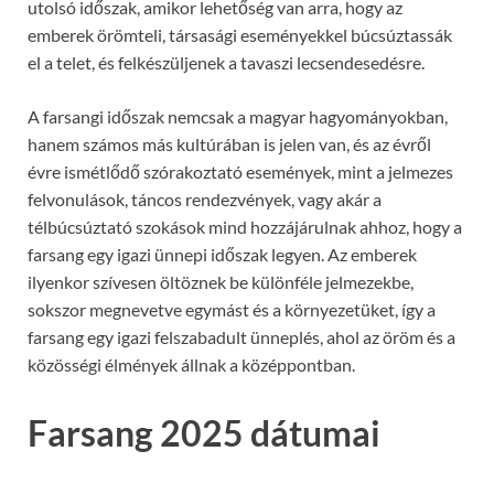
utolsó időszak, amikor lehetőség van arra, hogy az
emberek örömteli, társasági eseményekkel búcsúztassák
el a telet, és felkészüljenek a tavaszi lecsendesedésre.
A farsangi időszak nemcsak a magyar hagyományokban,
hanem számos más kultúrában is jelen van, és az évről
évre ismétlődő szórakoztató események, mint a jelmezes
felvonulások, táncos rendezvények, vagy akár a
télbúcsúztató szokások mind hozzájárulnak ahhoz, hogy a
farsang egy igazi ünnepi időszak legyen. Az emberek
ilyenkor szívesen öltöznek be különféle jelmezekbe,
sokszor megnevetve egymást és a környezetüket, így a
farsang egy igazi felszabadult ünneplés, ahol az öröm és a
közösségi élmények állnak a középpontban.
Farsang 2025 dátumai