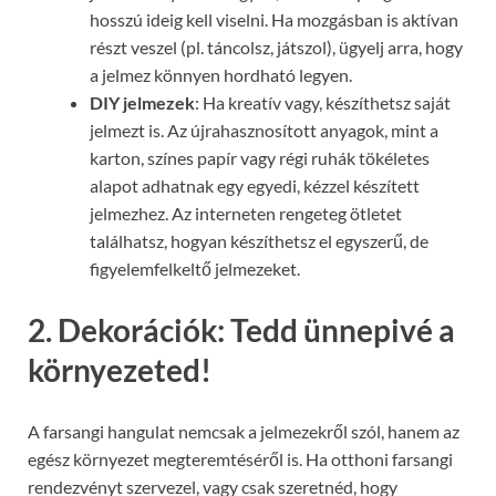
hosszú ideig kell viselni. Ha mozgásban is aktívan
részt veszel (pl. táncolsz, játszol), ügyelj arra, hogy
a jelmez könnyen hordható legyen.
DIY jelmezek
: Ha kreatív vagy, készíthetsz saját
jelmezt is. Az újrahasznosított anyagok, mint a
karton, színes papír vagy régi ruhák tökéletes
alapot adhatnak egy egyedi, kézzel készített
jelmezhez. Az interneten rengeteg ötletet
találhatsz, hogyan készíthetsz el egyszerű, de
figyelemfelkeltő jelmezeket.
2. Dekorációk: Tedd ünnepivé a
környezeted!
A farsangi hangulat nemcsak a jelmezekről szól, hanem az
egész környezet megteremtéséről is. Ha otthoni farsangi
rendezvényt szervezel, vagy csak szeretnéd, hogy