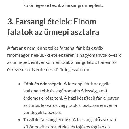
különlegessé teszik a farsangi ünneplést.
3. Farsangi ételek: Finom
falatok az ünnepi asztalra
A farsang nem lenne teljes farsangi fánk és egyéb
finomságok nélkül. Az ételek terén is hagyományok övezik
az ünnepet, és ilyenkor nemcsak a hangulatot, hanem az
étkezéseket is érdemes különlegessé tenni.
Fánk és édességek
: A farsangi fánk az egyik
legismertebb és legfinomabb édesség, amit
érdemes elkészíteni. A házi készítésű fánk, legyen
az túrós, lekváros vagy csokis, biztosan elnyeri a
vendégek tetszését.
További farsangi ételek
: A farsangi időszakban
különböző zsíros ételek és tojásos fogások is