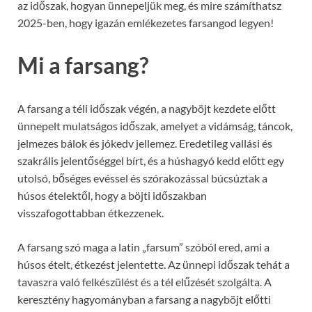
az időszak, hogyan ünnepeljük meg, és mire számíthatsz
2025-ben, hogy igazán emlékezetes farsangod legyen!
Mi a farsang?
A farsang a téli időszak végén, a nagyböjt kezdete előtt
ünnepelt mulatságos időszak, amelyet a vidámság, táncok,
jelmezes bálok és jókedv jellemez. Eredetileg vallási és
szakrális jelentőséggel bírt, és a húshagyó kedd előtt egy
utolsó, bőséges evéssel és szórakozással búcsúztak a
húsos ételektől, hogy a böjti időszakban
visszafogottabban étkezzenek.
A farsang szó maga a latin „farsum” szóból ered, ami a
húsos ételt, étkezést jelentette. Az ünnepi időszak tehát a
tavaszra való felkészülést és a tél elűzését szolgálta. A
keresztény hagyományban a farsang a nagyböjt előtti