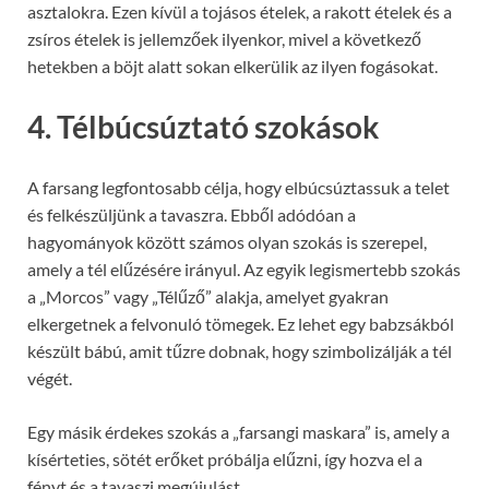
asztalokra. Ezen kívül a tojásos ételek, a rakott ételek és a
zsíros ételek is jellemzőek ilyenkor, mivel a következő
hetekben a böjt alatt sokan elkerülik az ilyen fogásokat.
4. Télbúcsúztató szokások
A farsang legfontosabb célja, hogy elbúcsúztassuk a telet
és felkészüljünk a tavaszra. Ebből adódóan a
hagyományok között számos olyan szokás is szerepel,
amely a tél elűzésére irányul. Az egyik legismertebb szokás
a „Morcos” vagy „Télűző” alakja, amelyet gyakran
elkergetnek a felvonuló tömegek. Ez lehet egy babzsákból
készült bábú, amit tűzre dobnak, hogy szimbolizálják a tél
végét.
Egy másik érdekes szokás a „farsangi maskara” is, amely a
kísérteties, sötét erőket próbálja elűzni, így hozva el a
fényt és a tavaszi megújulást.