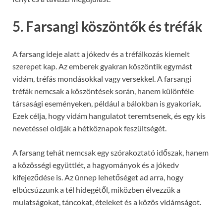
5. Farsangi köszöntők és tréfák
A farsang ideje alatt a jókedv és a tréfálkozás kiemelt
szerepet kap. Az emberek gyakran köszöntik egymást
vidám, tréfás mondásokkal vagy versekkel. A farsangi
tréfák nemcsak a köszöntések során, hanem különféle
társasági eseményeken, például a bálokban is gyakoriak.
Ezek célja, hogy vidám hangulatot teremtsenek, és egy kis
nevetéssel oldják a hétköznapok feszültségét.
A farsang tehát nemcsak egy szórakoztató időszak, hanem
a közösségi együttlét, a hagyományok és a jókedv
kifejeződése is. Az ünnep lehetőséget ad arra, hogy
elbúcsúzzunk a tél hidegétől, miközben élvezzük a
mulatságokat, táncokat, ételeket és a közös vidámságot.