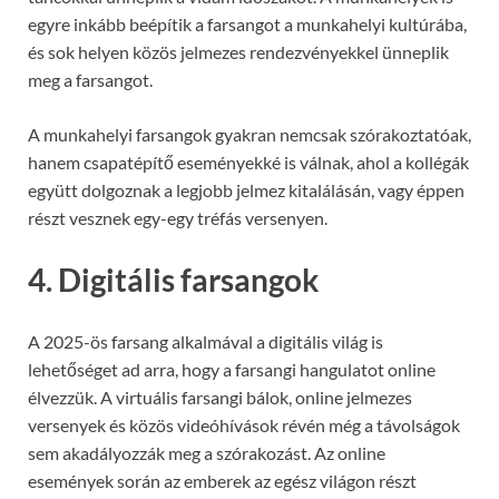
egyre inkább beépítik a farsangot a munkahelyi kultúrába,
és sok helyen közös jelmezes rendezvényekkel ünneplik
meg a farsangot.
A munkahelyi farsangok gyakran nemcsak szórakoztatóak,
hanem csapatépítő eseményekké is válnak, ahol a kollégák
együtt dolgoznak a legjobb jelmez kitalálásán, vagy éppen
részt vesznek egy-egy tréfás versenyen.
4. Digitális farsangok
A 2025-ös farsang alkalmával a digitális világ is
lehetőséget ad arra, hogy a farsangi hangulatot online
élvezzük. A virtuális farsangi bálok, online jelmezes
versenyek és közös videóhívások révén még a távolságok
sem akadályozzák meg a szórakozást. Az online
események során az emberek az egész világon részt