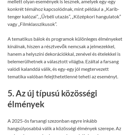
mellett olyan események is lesznek, amelyek egy-egy
konkrét témához kapcsolódnak, mint például a „Karib-
tenger kalózai”, „Űrbéli utazás”, „Középkori hangulatok”
vagy „Filmklasszikusok”.
A tematikus bálok és programok különleges élményeket
kínálnak, hiszen a résztvevők nemcsak a jelmezekkel,
hanem a helyszíni dekorációkkal, zenével és ételekkel is
belemerülhetnek a választott világba. Ezáltal a farsang
valódi kalanddá válik, és egy-egy jól megtervezett
tematika valóban felejthetetlenné teheti az eseményt.
5. Az új típusú közösségi
élmények
A 2025-ös farsangi szezonban egyre inkább
hangsúlyosabbá válik a közösségi élmények szerepe. Az