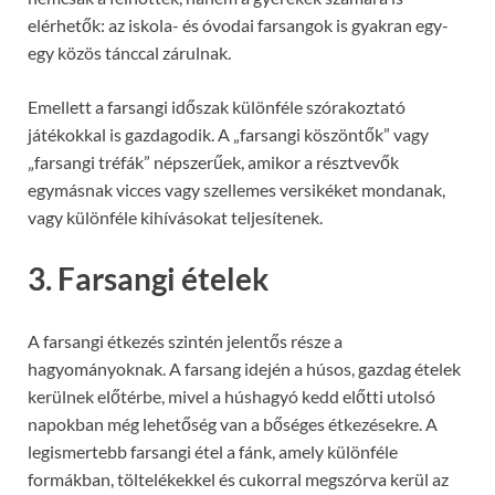
elérhetők: az iskola- és óvodai farsangok is gyakran egy-
egy közös tánccal zárulnak.
Emellett a farsangi időszak különféle szórakoztató
játékokkal is gazdagodik. A „farsangi köszöntők” vagy
„farsangi tréfák” népszerűek, amikor a résztvevők
egymásnak vicces vagy szellemes versikéket mondanak,
vagy különféle kihívásokat teljesítenek.
3. Farsangi ételek
A farsangi étkezés szintén jelentős része a
hagyományoknak. A farsang idején a húsos, gazdag ételek
kerülnek előtérbe, mivel a húshagyó kedd előtti utolsó
napokban még lehetőség van a bőséges étkezésekre. A
legismertebb farsangi étel a fánk, amely különféle
formákban, töltelékekkel és cukorral megszórva kerül az