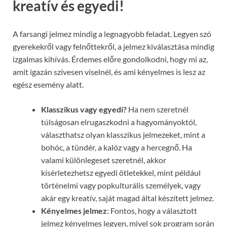
kreatív és egyedi!
A farsangi jelmez mindig a legnagyobb feladat. Legyen szó
gyerekekről vagy felnőttekről, a jelmez kiválasztása mindig
izgalmas kihívás. Érdemes előre gondolkodni, hogy mi az,
amit igazán szívesen viselnél, és ami kényelmes is lesz az
egész esemény alatt.
Klasszikus vagy egyedi?
Ha nem szeretnél
túlságosan elrugaszkodni a hagyományoktól,
választhatsz olyan klasszikus jelmezeket, mint a
bohóc, a tündér, a kalóz vagy a hercegnő. Ha
valami különlegeset szeretnél, akkor
kísérletezhetsz egyedi ötletekkel, mint például
történelmi vagy popkulturális személyek, vagy
akár egy kreatív, saját magad által készített jelmez.
Kényelmes jelmez
: Fontos, hogy a választott
jelmez kényelmes legyen, mivel sok program során