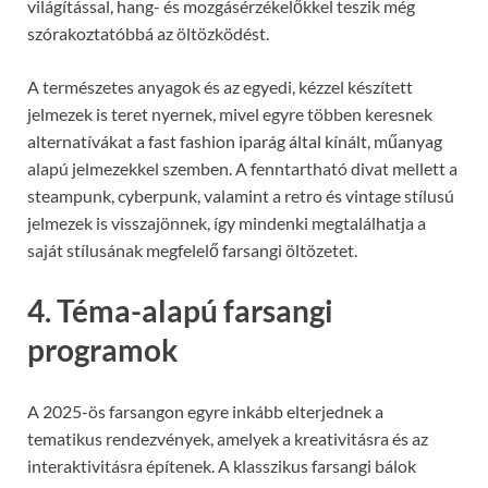
világítással, hang- és mozgásérzékelőkkel teszik még
szórakoztatóbbá az öltözködést.
A természetes anyagok és az egyedi, kézzel készített
jelmezek is teret nyernek, mivel egyre többen keresnek
alternatívákat a fast fashion iparág által kínált, műanyag
alapú jelmezekkel szemben. A fenntartható divat mellett a
steampunk, cyberpunk, valamint a retro és vintage stílusú
jelmezek is visszajönnek, így mindenki megtalálhatja a
saját stílusának megfelelő farsangi öltözetet.
4. Téma-alapú farsangi
programok
A 2025-ös farsangon egyre inkább elterjednek a
tematikus rendezvények, amelyek a kreativitásra és az
interaktivitásra építenek. A klasszikus farsangi bálok