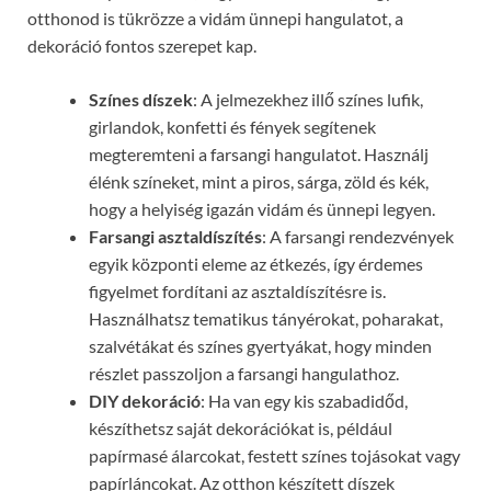
otthonod is tükrözze a vidám ünnepi hangulatot, a
dekoráció fontos szerepet kap.
Színes díszek
: A jelmezekhez illő színes lufik,
girlandok, konfetti és fények segítenek
megteremteni a farsangi hangulatot. Használj
élénk színeket, mint a piros, sárga, zöld és kék,
hogy a helyiség igazán vidám és ünnepi legyen.
Farsangi asztaldíszítés
: A farsangi rendezvények
egyik központi eleme az étkezés, így érdemes
figyelmet fordítani az asztaldíszítésre is.
Használhatsz tematikus tányérokat, poharakat,
szalvétákat és színes gyertyákat, hogy minden
részlet passzoljon a farsangi hangulathoz.
DIY dekoráció
: Ha van egy kis szabadidőd,
készíthetsz saját dekorációkat is, például
papírmasé álarcokat, festett színes tojásokat vagy
papírláncokat. Az otthon készített díszek