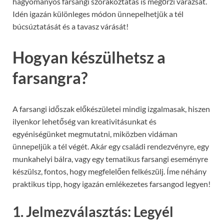
hagyományos farsangi szórakoztatás is megőrzi varázsát.
Idén igazán különleges módon ünnepelhetjük a tél
búcsúztatását és a tavasz várását!
Hogyan készülhetsz a
farsangra?
A farsangi időszak előkészületei mindig izgalmasak, hiszen
ilyenkor lehetőség van kreativitásunkat és
egyéniségünket megmutatni, miközben vidáman
ünnepeljük a tél végét. Akár egy családi rendezvényre, egy
munkahelyi bálra, vagy egy tematikus farsangi eseményre
készülsz, fontos, hogy megfelelően felkészülj. Íme néhány
praktikus tipp, hogy igazán emlékezetes farsangod legyen!
1. Jelmezválasztás: Legyél