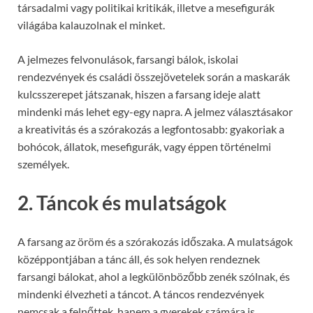
társadalmi vagy politikai kritikák, illetve a mesefigurák
világába kalauzolnak el minket.
A jelmezes felvonulások, farsangi bálok, iskolai
rendezvények és családi összejövetelek során a maskarák
kulcsszerepet játszanak, hiszen a farsang ideje alatt
mindenki más lehet egy-egy napra. A jelmez választásakor
a kreativitás és a szórakozás a legfontosabb: gyakoriak a
bohócok, állatok, mesefigurák, vagy éppen történelmi
személyek.
2. Táncok és mulatságok
A farsang az öröm és a szórakozás időszaka. A mulatságok
középpontjában a tánc áll, és sok helyen rendeznek
farsangi bálokat, ahol a legkülönbözőbb zenék szólnak, és
mindenki élvezheti a táncot. A táncos rendezvények
nemcsak a felnőttek, hanem a gyerekek számára is