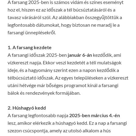
A farsang 2025-ben is számos vidám és színes eseményt
hoz el, hiszen ez az időszak a tél búcsúztatásáról és a
tavasz várásáról szól. Az alábbiakban összegyűjtöttük a
legfontosabb dátumokat, hogy biztosan ne maradj le a
farsangi ünneplésekről.
1. A farsang kezdete
A farsangi időszak 2025-ben
január 6-án
kezdődik, ami
vízkereszt napja. Ekkor veszi kezdetét a téli mulatságok
ideje, és a hagyomány szerint ezen a napon kezdődik a
télbúcsúztató időszak. Az egyes településeken a vízkereszt
utáni hétvége már bőséges programot kínál a farsangi
bálok és rendezvények formájában.
2. Húshagyó kedd
A farsang legfontosabb napja
2025-ben március 4.-én
lesz, amikor elérkezik a húshagyó kedd. Ez a nap a farsangi
szezon csúcspontja, amely az utolsó alkalom a hús