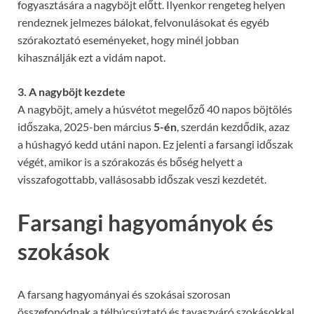
fogyasztására a nagyböjt előtt. Ilyenkor rengeteg helyen
rendeznek jelmezes bálokat, felvonulásokat és egyéb
szórakoztató eseményeket, hogy minél jobban
kihasználják ezt a vidám napot.
3. A nagyböjt kezdete
A nagyböjt, amely a húsvétot megelőző 40 napos böjtölés
időszaka, 2025-ben március
5-én
, szerdán kezdődik, azaz
a húshagyó kedd utáni napon. Ez jelenti a farsangi időszak
végét, amikor is a szórakozás és bőség helyett a
visszafogottabb, vallásosabb időszak veszi kezdetét.
Farsangi hagyományok és
szokások
A farsang hagyományai és szokásai szorosan
összefonódnak a télbúcsúztató és tavaszváró szokásokkal,