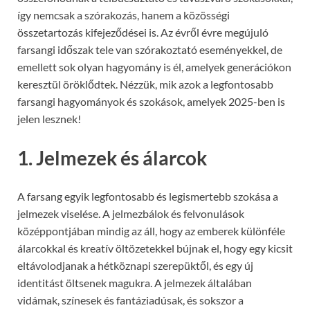
így nemcsak a szórakozás, hanem a közösségi
összetartozás kifejeződései is. Az évről évre megújuló
farsangi időszak tele van szórakoztató eseményekkel, de
emellett sok olyan hagyomány is él, amelyek generációkon
keresztül öröklődtek. Nézzük, mik azok a legfontosabb
farsangi hagyományok és szokások, amelyek 2025-ben is
jelen lesznek!
1. Jelmezek és álarcok
A farsang egyik legfontosabb és legismertebb szokása a
jelmezek viselése. A jelmezbálok és felvonulások
középpontjában mindig az áll, hogy az emberek különféle
álarcokkal és kreatív öltözetekkel bújnak el, hogy egy kicsit
eltávolodjanak a hétköznapi szerepüktől, és egy új
identitást öltsenek magukra. A jelmezek általában
vidámak, színesek és fantáziadúsak, és sokszor a