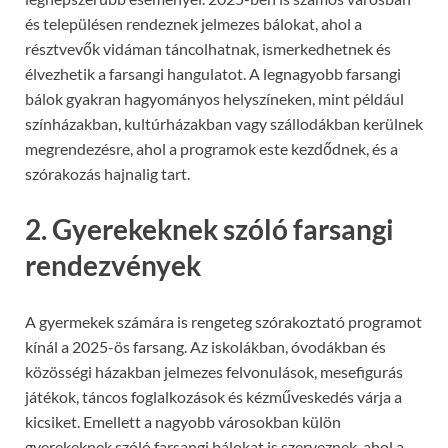
és településen rendeznek jelmezes bálokat, ahol a
résztvevők vidáman táncolhatnak, ismerkedhetnek és
élvezhetik a farsangi hangulatot. A legnagyobb farsangi
bálok gyakran hagyományos helyszíneken, mint például
színházakban, kultúrházakban vagy szállodákban kerülnek
megrendezésre, ahol a programok este kezdődnek, és a
szórakozás hajnalig tart.
2. Gyerekeknek szóló farsangi
rendezvények
A gyermekek számára is rengeteg szórakoztató programot
kínál a 2025-ös farsang. Az iskolákban, óvodákban és
közösségi házakban jelmezes felvonulások, mesefigurás
játékok, táncos foglalkozások és kézműveskedés várja a
kicsiket. Emellett a nagyobb városokban külön
gyerekeknek szóló farsangi bálokat is szerveznek, ahol a