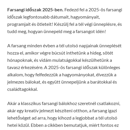
Farsangi időszak 2025-ben.
Fedezd fel a 2025-ös farsangi
időszak legfontosabb dátumait, hagyományait,
programjait és ötleteit! Készülj fel a tél végi ünneplésre, és
tudd meg, hogyan ünnepeld meg a farsangot idén!
A farsang minden évben a tél utolsó napjainak ünneplését
hozza el, amikor végre búcsút inthetünk a hideg, sötét
hónapoknak, és vidám mulatságokkal készülhetünk a
tavasz érkezésére. A 2025-ös farsangi időszak különleges
alkalom, hogy felfedezzük a hagyományokat, élvezzük a
jelmezes bálokat, és együtt ünnepeljünk a barátokkal és
családtagokkal.
Akár a klasszikus farsangi bálokhoz szeretnél csatlakozni,
akár egy kreatív jelmezt készíteni otthon, a farsang igazi
lehetőséget ad arra, hogy kihozd a legjobbat a tél utolsó
hetei közül. Ebben a cikkben bemutatjuk, miért fontos ez