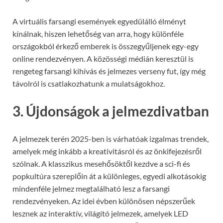
A virtuális farsangi események egyedülálló élményt
kínálnak, hiszen lehetőség van arra, hogy különféle
országokból érkező emberek is összegyűljenek egy-egy
online rendezvényen. A közösségi médián keresztül is
rengeteg farsangi kihívás és jelmezes verseny fut, így még
távolról is csatlakozhatunk a mulatságokhoz.
3. Újdonságok a jelmezdivatban
A jelmezek terén 2025-ben is várhatóak izgalmas trendek,
amelyek még inkább a kreativitásról és az önkifejezésről
szólnak. A klasszikus mesehősöktől kezdve a sci-fi és
popkultúra szereplőin át a különleges, egyedi alkotásokig
mindenféle jelmez megtalálható lesz a farsangi
rendezvényeken. Az idei évben különösen népszerűek
lesznek az interaktív, világító jelmezek, amelyek LED