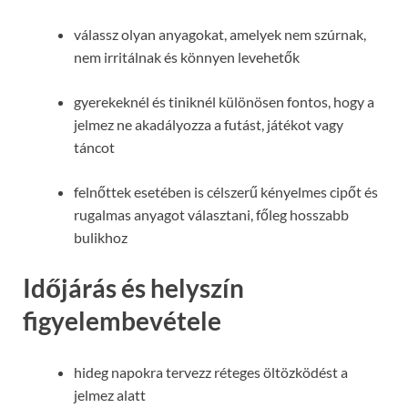
válassz olyan anyagokat, amelyek nem szúrnak,
nem irritálnak és könnyen levehetők
gyerekeknél és tiniknél különösen fontos, hogy a
jelmez ne akadályozza a futást, játékot vagy
táncot
felnőttek esetében is célszerű kényelmes cipőt és
rugalmas anyagot választani, főleg hosszabb
bulikhoz
Időjárás és helyszín
figyelembevétele
hideg napokra tervezz réteges öltözködést a
jelmez alatt