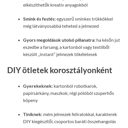
elkészíthetők kreatív anyagokból
Smink és festés:
egyszerű sminkes trükkökkel
még látványosabbá teheted a jelmezed
Gyors megoldások utolsó pillanatra:
ha későn jut
eszedbe a farsang, a kartonból vagy textilből
készült „instant” jelmezek tökéletesek
DIY ötletek korosztályonként
Gyerekeknek:
kartonból robotkarok,
papírsárkány, maszkok; régi pólóból szuperhős
köpeny
Tiniknek:
mém jelmezek feliratokkal, karakterek
DIY kiegészítői, csoportos baráti összehangolás