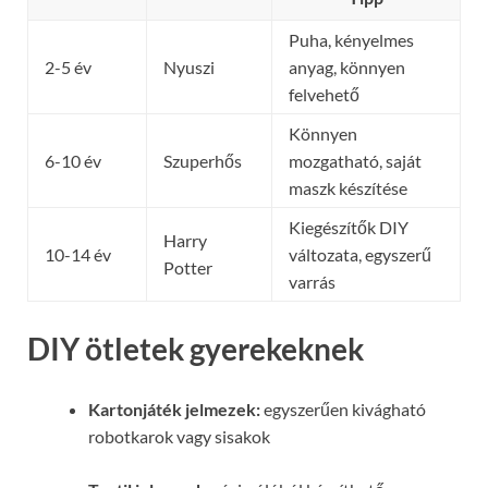
Puha, kényelmes
2-5 év
Nyuszi
anyag, könnyen
felvehető
Könnyen
6-10 év
Szuperhős
mozgatható, saját
maszk készítése
Kiegészítők DIY
Harry
10-14 év
változata, egyszerű
Potter
varrás
DIY ötletek gyerekeknek
Kartonjáték jelmezek:
egyszerűen kivágható
robotkarok vagy sisakok