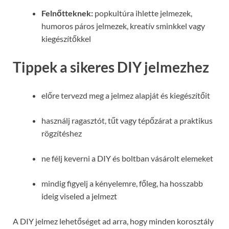
Felnőtteknek:
popkultúra ihlette jelmezek,
humoros páros jelmezek, kreatív sminkkel vagy
kiegészítőkkel
Tippek a sikeres DIY jelmezhez
előre tervezd meg a jelmez alapját és kiegészítőit
használj ragasztót, tűt vagy tépőzárat a praktikus
rögzítéshez
ne félj keverni a DIY és boltban vásárolt elemeket
mindig figyelj a kényelemre, főleg, ha hosszabb
ideig viseled a jelmezt
A DIY jelmez lehetőséget ad arra, hogy minden korosztály