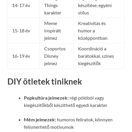
14-17 év
Things
készítése, egyéni
karakter
stílus
Meme
Kreativitás és
15-18 év
inspirált
humor a
jelmez
középpontban
Csoportos
Koordináció a
16-19 év
Disney
barátokkal, színes
jelmez
kiegészítők
DIY ötletek tiniknek
Popkultúra jelmezek:
régi pólóból vagy
kiegészítőkből készíthető egyedi karakter
Mém jelmezek:
humoros feliratok, könnyen
felismerhető motívumok