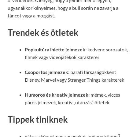
örvendenek. A lényeg, hogy a jelmez menő legyen,
ugyanakkor kényelmes, hogy a buli során ne zavarja a
táncot vagy a mozgást.
Trendek és ötletek
Popkultúra ihlette jelmezek:
kedvenc sorozatok,
filmek vagy videójátékok karakterei
Csoportos jelmezek:
baráti társaságokként
Disney, Marvel vagy Stranger Things karakterek
Humoros és kreatív jelmezek:
mémek, vicces
páros jelmezek, kreatív „utánzás” ötletek
Tippek tiniknek
válassz kényelmes anyagokat, amiben könnyű