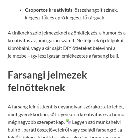
Csoportos kreativitás:
összehangolt színek,
kiegészítők és apró kiegészítő tárgyak
A tiniknek szóló jelmezeknél az önkifejezés, a humor és a
kreativitás az, ami igazán számít. Ne féljetek új dolgokat
kipróbálni, vagy akár saját DIY ötleteket belevinni a
jelmezbe – így lesz igazán emlékezetes a farsangi buli.
Farsangi jelmezek
felnőtteknek
A farsang felnőttként is ugyanolyan szórakoztató lehet,
mint gyerekkorban, sőt, ilyenkor a kreativitás és a humor
még nagyobb szerepet kap.
Legyen szó munkahelyi
buliról, baráti összejövetelről vagy családi farsangról, a
felnőtt jelmez lehet klasszikus, elegáns, humoros vagy