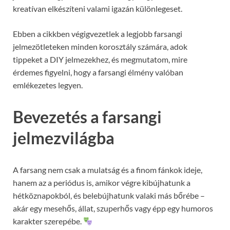
kreatívan elkészíteni valami igazán különlegeset.
Ebben a cikkben végigvezetlek a legjobb farsangi
jelmezötleteken minden korosztály számára, adok
tippeket a DIY jelmezekhez, és megmutatom, mire
érdemes figyelni, hogy a farsangi élmény valóban
emlékezetes legyen.
Bevezetés a farsangi
jelmezvilágba
A farsang nem csak a mulatság és a finom fánkok ideje,
hanem az a periódus is, amikor végre kibújhatunk a
hétköznapokból, és belebújhatunk valaki más bőrébe –
akár egy mesehős, állat, szuperhős vagy épp egy humoros
karakter szerepébe.