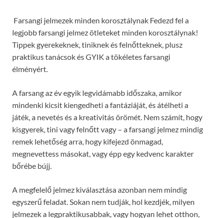
Farsangi jelmezek minden korosztálynak Fedezd fel a
legjobb farsangi jelmez ötleteket minden korosztálynak!
Tippek gyerekeknek, tiniknek és felnőtteknek, plusz
praktikus tanácsok és GYIK a tökéletes farsangi
élményért.
A farsang az év egyik legvidámabb időszaka, amikor
mindenki kicsit kiengedheti a fantáziáját, és átélheti a
játék, a nevetés és a kreativitás örömét. Nem számít, hogy
kisgyerek, tini vagy felnőtt vagy – a farsangi jelmez mindig
remek lehetőség arra, hogy kifejezd önmagad,
megnevettess másokat, vagy épp egy kedvenc karakter
bőrébe bújj.
A megfelelő jelmez kiválasztása azonban nem mindig
egyszerű feladat. Sokan nem tudják, hol kezdjék, milyen
jelmezek a legpraktikusabbak, vagy hogyan lehet otthon,