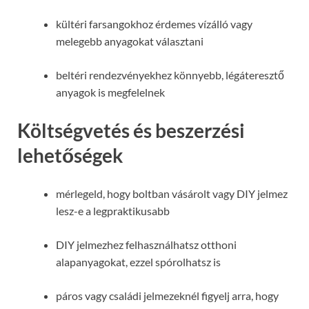
kültéri farsangokhoz érdemes vízálló vagy
melegebb anyagokat választani
beltéri rendezvényekhez könnyebb, légáteresztő
anyagok is megfelelnek
Költségvetés és beszerzési
lehetőségek
mérlegeld, hogy boltban vásárolt vagy DIY jelmez
lesz-e a legpraktikusabb
DIY jelmezhez felhasználhatsz otthoni
alapanyagokat, ezzel spórolhatsz is
páros vagy családi jelmezeknél figyelj arra, hogy