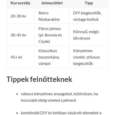
Korosztály
Jelmezötlet
Tipp
Retro
DIY kiegészítők,
20-30 év
filmkarakter
vintage boltok
Páros jelmez
Könnyű, mégis
30-45 év
(pl. Bonnie és
látványos
Clyde)
Klasszikus
Kényelmes
45+ év
boszorkány,
viselet, stílusos
vámpír
kiegészítők
Tippek felnőtteknek
válassz kényelmes anyagokat, különösen, ha
hosszabb ideig viseled a jelmezt
kombináld DIY és boltban vásárolt elemeket a