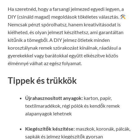
Ha szeretnéd, hogy a farsangi jelmezed egyedi legyen, a
DIY (csináld magad) megoldások tökéletes választás.
Nemcsak pénzt spórolhatsz, hanem kreativitásodat is
kiélheted, és olyan jelmezt készíthetsz, ami garantáltan
kitűnik a tömegből. A DIY jelmez ötletek minden
korosztálynak remek szórakozást kínálnak, ráadásul a
gyerekekkel vagy barátokkal együtt elkészítve közös
élménnyé válhat az egész folyamat.
Tippek és trükkök
Újrahasznosított anyagok:
karton, papír,
textilmaradékok, régi pólók és kendők remek
alapanyagok lehetnek
Kiegészítők készítése:
maszkok, koronák, pálcák,
sapkák és jelmez kiegészítők gyorsan