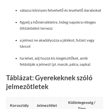
válassz könnyen felvehető és levehető darabokat
figyelj a hőmérsékletre, hideg napokra réteges
öltözködést tervezz
a jelmez ne akadályozza a játékot, futást vagy
táncot
ha lehet, adj hozzá kis kiegészítőket, amik
feldobják a jelmezt (pl. maszk, pálca, sapka)
Táblázat: Gyerekeknek szóló
jelmezötletek
Különlegesség /
Korosztály
Jelmezötlet
Tipp