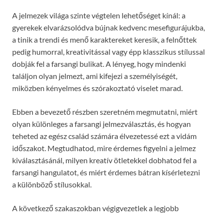
A jelmezek világa szinte végtelen lehetőséget kínál: a
gyerekek elvarázsolódva bújnak kedvenc mesefigurájukba,
a tinik a trendi és menő karaktereket keresik, a felnőttek
pedig humorral, kreativitással vagy épp klasszikus stílussal
dobják fel a farsangi bulikat. A lényeg, hogy mindenki
találjon olyan jelmezt, ami kifejezi a személyiségét,
miközben kényelmes és szórakoztató viselet marad.
Ebben a bevezető részben szeretném megmutatni, miért
olyan különleges a farsangi jelmezválasztás, és hogyan
teheted az egész család számára élvezetessé ezt a vidám
időszakot. Megtudhatod, mire érdemes figyelni a jelmez
kiválasztásánál, milyen kreatív ötletekkel dobhatod fel a
farsangi hangulatot, és miért érdemes bátran kísérletezni
a különböző stílusokkal.
A következő szakaszokban végigvezetlek a legjobb