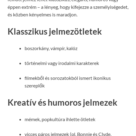
éppen extrém – a lényeg, hogy kifejezze a személyiségedet,
és közben kényelmes is maradjon.
Klasszikus jelmezötletek
boszorkány, vámpír, kalóz
történelmi vagy irodalmi karakterek
filmekből és sorozatokból ismert ikonikus
szereplők
Kreatív és humoros jelmezek
mémek, popkultúra ihlette ötletek
vicces páros jelmezek (pl. Bonnie és Clyde,