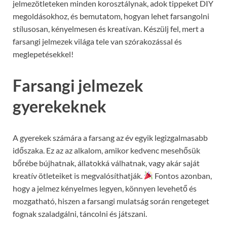
jelmezötleteken minden korosztálynak, adok tippeket DIY
megoldásokhoz, és bemutatom, hogyan lehet farsangolni
stílusosan, kényelmesen és kreatívan. Készülj fel, mert a
farsangi jelmezek világa tele van szórakozással és
meglepetésekkel!
Farsangi jelmezek
gyerekeknek
A gyerekek számára a farsang az év egyik legizgalmasabb
időszaka. Ez az az alkalom, amikor kedvenc mesehősük
bőrébe bújhatnak, állatokká válhatnak, vagy akár saját
kreatív ötleteiket is megvalósíthatják.
Fontos azonban,
hogy a jelmez kényelmes legyen, könnyen levehető és
mozgatható, hiszen a farsangi mulatság során rengeteget
fognak szaladgálni, táncolni és játszani.