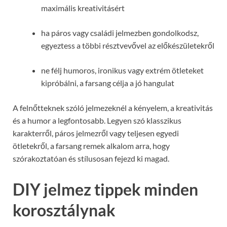
maximális kreativitásért
ha páros vagy családi jelmezben gondolkodsz,
egyeztess a többi résztvevővel az előkészületekről
ne félj humoros, ironikus vagy extrém ötleteket
kipróbálni, a farsang célja a jó hangulat
A felnőtteknek szóló jelmezeknél a kényelem, a kreativitás
és a humor a legfontosabb. Legyen szó klasszikus
karakterről, páros jelmezről vagy teljesen egyedi
ötletekről, a farsang remek alkalom arra, hogy
szórakoztatóan és stílusosan fejezd ki magad.
DIY jelmez tippek minden
korosztálynak