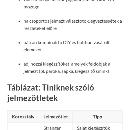
mozogni
ha csoportos jelmezt választotok, egyeztessétek a
részleteket előre
bátran kombináld a DIY és boltban vásárolt
elemeket
adj hozzá kiegészítőket, amelyek feldobják a
jelmezt (pl. paróka, sapka, kiegészítő smink)
Táblázat: Tiniknek szóló
jelmezötletek
Korosztály
Jelmezötlet
Tipp
Stranger
Saját kiegészítők