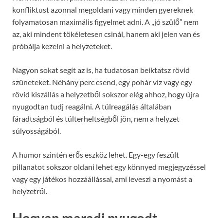
konfliktust azonnal megoldani vagy minden gyereknek
folyamatosan maximális figyelmet adni. A „jó szülő” nem
az, aki mindent tökéletesen csinál, hanem aki jelen van és
próbálja kezelni a helyzeteket.
Nagyon sokat segít az is, ha tudatosan beiktatsz rövid
szüneteket. Néhány perc csend, egy pohár víz vagy egy
rövid kiszállás a helyzetből sokszor elég ahhoz, hogy újra
nyugodtan tudj reagálni. A túlreagálás általában
fáradtságból és túlterheltségből jön, nem a helyzet
súlyosságából.
A humor szintén erős eszköz lehet. Egy-egy feszült
pillanatot sokszor oldani lehet egy könnyed megjegyzéssel
vagy egy játékos hozzáállással, ami leveszi a nyomást a
helyzetről.