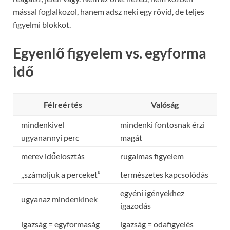
mással foglalkozol, hanem adsz neki egy rövid, de teljes
figyelmi blokkot.
Egyenlő figyelem vs. egyforma
idő
Félreértés
Valóság
mindenkivel
mindenki fontosnak érzi
ugyanannyi perc
magát
merev időelosztás
rugalmas figyelem
„számoljuk a perceket”
természetes kapcsolódás
egyéni igényekhez
ugyanaz mindenkinek
igazodás
igazság = egyformaság
igazság = odafigyelés