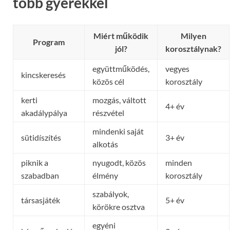
több gyerekkel
Miért működik
Milyen
Program
jól?
korosztálynak?
együttműködés,
vegyes
kincskeresés
közös cél
korosztály
kerti
mozgás, váltott
4+ év
akadálypálya
részvétel
mindenki saját
sütidíszítés
3+ év
alkotás
piknik a
nyugodt, közös
minden
szabadban
élmény
korosztály
szabályok,
társasjáték
5+ év
körökre osztva
egyéni