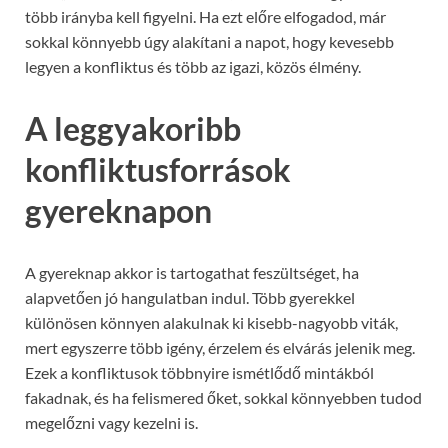
több irányba kell figyelni. Ha ezt előre elfogadod, már
sokkal könnyebb úgy alakítani a napot, hogy kevesebb
legyen a konfliktus és több az igazi, közös élmény.
A leggyakoribb
konfliktusforrások
gyereknapon
A gyereknap akkor is tartogathat feszültséget, ha
alapvetően jó hangulatban indul. Több gyerekkel
különösen könnyen alakulnak ki kisebb-nagyobb viták,
mert egyszerre több igény, érzelem és elvárás jelenik meg.
Ezek a konfliktusok többnyire ismétlődő mintákból
fakadnak, és ha felismered őket, sokkal könnyebben tudod
megelőzni vagy kezelni is.