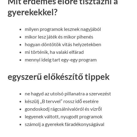
Mit érdemes előre tisztázni a
gyerekekkel?
milyen programok lesznek nagyjából
mikor lesz játék és mikor pihenés
hogyan döntötök vitás helyzetekben
mi történik, ha valaki elfárad
mennyi ideig tart egy-egy program
egyszerű előkészítő tippek
ne hagyd az utolsó pillanatra a szervezést
készülj „B tervvel” rossz idő esetére
gondoskodj rágcsálnivalóról és vízről
legyenek váltott, nyugodt programok
számolj a gyerekek fáradékonyságával