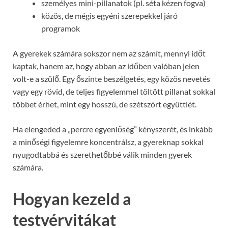
személyes mini-pillanatok (pl. séta kézen fogva)
közös, de mégis egyéni szerepekkel járó
programok
A gyerekek számára sokszor nem az számít, mennyi időt
kaptak, hanem az, hogy abban az időben valóban jelen
volt-e a szülő. Egy őszinte beszélgetés, egy közös nevetés
vagy egy rövid, de teljes figyelemmel töltött pillanat sokkal
többet érhet, mint egy hosszú, de szétszórt együttlét.
Ha elengeded a „percre egyenlőség” kényszerét, és inkább
a minőségi figyelemre koncentrálsz, a gyereknap sokkal
nyugodtabbá és szerethetőbbé válik minden gyerek
számára.
Hogyan kezeld a
testvérvitákat