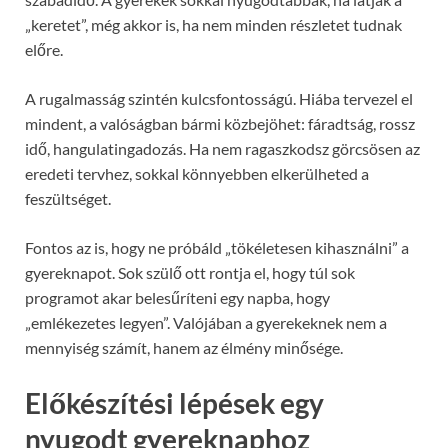
„keretet”, még akkor is, ha nem minden részletet tudnak
előre.
A rugalmasság szintén kulcsfontosságú. Hiába tervezel el
mindent, a valóságban bármi közbejöhet: fáradtság, rossz
idő, hangulatingadozás. Ha nem ragaszkodsz görcsösen az
eredeti tervhez, sokkal könnyebben elkerülheted a
feszültséget.
Fontos az is, hogy ne próbáld „tökéletesen kihasználni” a
gyereknapot. Sok szülő ott rontja el, hogy túl sok
programot akar belesűríteni egy napba, hogy
„emlékezetes legyen”. Valójában a gyerekeknek nem a
mennyiség számít, hanem az élmény minősége.
Előkészítési lépések egy
nyugodt gyereknaphoz