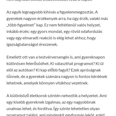
Az egyik legnagyobb kihívás a figyelemmegosztás. A
gyerekek nagyon érzékenyek arra, ha úgy érzik, valaki más
„több figyelmet” kap. Ez nem feltétlenül valós helyzet,
inkább érzés: egy gyors mondat, egy rövid odafordulás
vagy egy elmaradt reakció is elég lehet ahhoz, hogy
igazságtalanságot érezzenek.
Emellett ott van a testvérversengés is, ami gyereknapon
különösen felerősödhet. Ki választhat programot? Ki ül
elöl az autóban? Ki kap előbb fagyit? Ezek apróságnak
tűnnek, de a gyerekek számára nagyon is fontos kérdések
lehetnek, amelyek könnyen vitákhoz vezetnek.
A különböző életkorok szintén nehezítik a helyzetet. Ami
egy kisebb gyereknek izgalmas, az egy nagyobbnak
unalmas lehet, és fordítva. Így szinte lehetetlen olyan
programot találni, ami mindenkit egyformán leköt, ezért