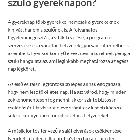
szülő gyereknapon?
A gyereknap több gyerekkel nemcsak a gyerekeknek
kihívás, hanem a szülőnek is. A folyamatos
figyelemmegosztás, a viták kezelése, a programok
szervezése és a váratlan helyzetek gyorsan túlterhelhetik
az embert. Ilyenkor könnyű elveszíteni a türelmet, pedig a
szülő hangulata az, ami leginkább meghatározza az egész
nap légkörét.
Az első és talán legfontosabb lépés annak elfogadása,
hogy nem lesz tökéletes nap. Ha azt várod, hogy minden
zökkenőmentesen fog menni, akkor szinte biztosan
csalódás ér. Ha viszont eleve számítasz kisebb káoszra,
sokkal könnyebben tudod kezelni a helyzeteket.
A másik fontos tényező a saját elvárások csökkentése.
Nem kell minden pillanatot kézben tartani, minden