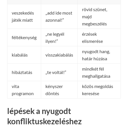
rövid szünet,
veszekedés
„add ide most
majd
játék miatt
azonnal!”
megbeszélés
„ne legyél
érzések
féltékenység
ilyen!”
elismerése
nyugodt hang,
kiabálás
visszakiabálás
határ húzása
mindkét fél
hibáztatás
„te voltál!”
meghallgatása
vita
kényszer
közös megoldás
programon
döntés
keresése
lépések a nyugodt
konfliktuskezeléshez