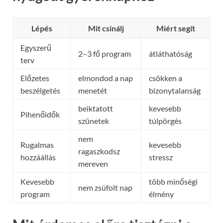
Lépés
Mit csinálj
Miért segít
Egyszerű
2–3 fő program
átláthatóság
terv
Előzetes
elmondod a nap
csökken a
beszélgetés
menetét
bizonytalanság
beiktatott
kevesebb
Pihenőidők
szünetek
túlpörgés
nem
Rugalmas
kevesebb
ragaszkodsz
hozzáállás
stressz
mereven
Kevesebb
több minőségi
nem zsúfolt nap
program
élmény