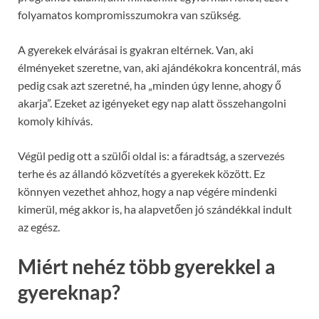
folyamatos kompromisszumokra van szükség.
A gyerekek elvárásai is gyakran eltérnek. Van, aki
élményeket szeretne, van, aki ajándékokra koncentrál, más
pedig csak azt szeretné, ha „minden úgy lenne, ahogy ő
akarja”. Ezeket az igényeket egy nap alatt összehangolni
komoly kihívás.
Végül pedig ott a szülői oldal is: a fáradtság, a szervezés
terhe és az állandó közvetítés a gyerekek között. Ez
könnyen vezethet ahhoz, hogy a nap végére mindenki
kimerül, még akkor is, ha alapvetően jó szándékkal indult
az egész.
Miért nehéz több gyerekkel a
gyereknap?