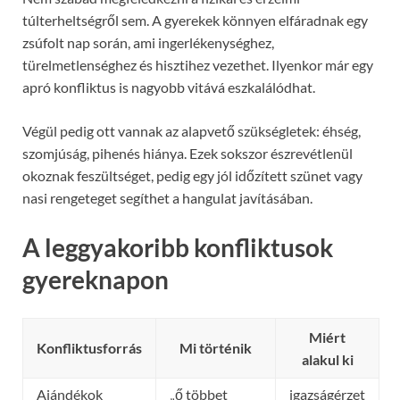
túlterheltségről sem. A gyerekek könnyen elfáradnak egy
zsúfolt nap során, ami ingerlékenységhez,
türelmetlenséghez és hisztihez vezethet. Ilyenkor már egy
apró konfliktus is nagyobb vitává eszkalálódhat.
Végül pedig ott vannak az alapvető szükségletek: éhség,
szomjúság, pihenés hiánya. Ezek sokszor észrevétlenül
okoznak feszültséget, pedig egy jól időzített szünet vagy
nasi rengeteget segíthet a hangulat javításában.
A leggyakoribb konfliktusok
gyereknapon
Miért
Konfliktusforrás
Mi történik
alakul ki
Ajándékok
„ő többet
igazságérzet