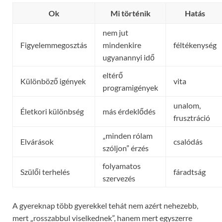
Ok
Mi történik
Hatás
nem jut
Figyelemmegosztás
mindenkire
féltékenység
ugyanannyi idő
eltérő
Különböző igények
vita
programigények
unalom,
Életkori különbség
más érdeklődés
frusztráció
„minden rólam
Elvárások
csalódás
szóljon” érzés
folyamatos
Szülői terhelés
fáradtság
szervezés
A gyereknap több gyerekkel tehát nem azért nehezebb,
mert „rosszabbul viselkednek”, hanem mert egyszerre