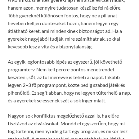
hanem azon, mennyire tudatosan készülsz fel rá előre.
Több gyereknél különösen fontos, hogy ne a pillanat
hevében kelljen döntéseket hozni, hanem legyen egy
átlátható keret, ami mindenkinek biztonságot ad. Ha a
gyerekek nagyjából tudják, mire számíthatnak, sokkal
kevesebb lesz a vita és a bizonytalanság.
Az egyik legfontosabb lépés az egyszerű, jól követhető
programterv. Nem kell percre pontos menetrendet
készíteni, sőt, az túl merevvé is teheti a napot. Inkább
legyen 2–3 fő programpont, közte pedig szabad játék és
pihenőidő. Ez segít abban, hogy ne legyen túlterhelő a nap,
és a gyerekek se essenek szét a sok inger miatt.
Nagyon sok konfliktus megelőzhető azzal is, ha előre
tisztázod az elvárásokat. Mondd el egyszerűen, hogy mi
fog történni, mennyi ideig tart egy program, és mikor lesz
szabadidő. A gyerekek sokkal nyugodtabbak, ha látják a