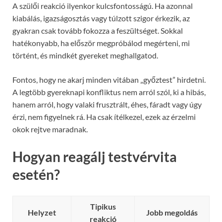
A szülői reakció ilyenkor kulcsfontosságú. Ha azonnal
kiabálás, igazságosztás vagy túlzott szigor érkezik, az
gyakran csak tovább fokozza a feszültséget. Sokkal
hatékonyabb, ha először megpróbálod megérteni, mi
történt, és mindkét gyereket meghallgatod.
Fontos, hogy ne akarj minden vitában „győztest” hirdetni.
A legtöbb gyereknapi konfliktus nem arról szól, ki a hibás,
hanem arról, hogy valaki frusztrált, éhes, fáradt vagy úgy
érzi, nem figyelnek rá. Ha csak ítélkezel, ezek az érzelmi
okok rejtve maradnak.
Hogyan reagálj testvérvita
esetén?
Tipikus
Helyzet
Jobb megoldás
reakció