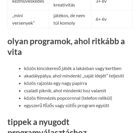
kézműveskedés
3+ év
kreativitás
„mini
játékos, de nem
6+ év
versenyek”
túl komoly
olyan programok, ahol ritkább a
vita
közös kincskereső játék a lakásban vagy kertben
akadálypálya, ahol mindenki „saját idejét” teljesíti
közös rajzolás egy nagy papírra
családi piknik, ahol mindenki hoz valamit
közös filmnézés popcornnal (telefon nélkül)
egyszerű főzős vagy sütős program együtt
tippek a nyugodt
programválasztáshoz