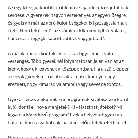
Az egyik leggyakoribb probléma az ajándékok és jutalmak
kérdése. A gyerekek nagyon érzékenyek az egyenlőségre,
és gyakran már az apró különbségeket is igazságtalannak
érzik. Nem feltétlenül az számít nekik, mennyit ér valami,
hanem az, hogy „ki kapott többet vagy jobbat”.
A másik tipikus konfliktusforrás a figyelemért való
versengés. Több gyereknél folyamatosan jelen van az az
igény, hogy ők legyenek a középpontban. Ha a szülő éppen
az egyik gyerekkel foglalkozik, a másik könnyen úgy
érezheti, hogy kimarad valamiből vagy kevésbé fontos.
Gyakori viták alakulnak ki a programok kiválasztása körül
is. Ki dönti el, hova menjetek? Ki választhat játékot? Mi
legyen a következő program? Ezek a helyzetek gyorsan
hatalmi harccá válhatnak, ha nincs előre lefektetett keret.
Nem szabad megfeledkezni a fizikai és érzelmi