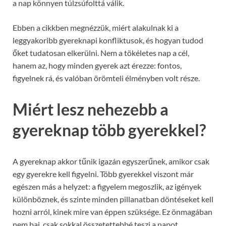
a nap könnyen túlzsúfolttá válik.
Ebben a cikkben megnézzük, miért alakulnak ki a
leggyakoribb gyereknapi konfliktusok, és hogyan tudod
őket tudatosan elkerülni. Nem a tökéletes nap a cél,
hanem az, hogy minden gyerek azt érezze: fontos,
figyelnek rá, és valóban örömteli élményben volt része.
Miért lesz nehezebb a
gyereknap több gyerekkel?
A gyereknap akkor tűnik igazán egyszerűnek, amikor csak
egy gyerekre kell figyelni. Több gyerekkel viszont már
egészen más a helyzet: a figyelem megoszlik, az igények
különböznek, és szinte minden pillanatban döntéseket kell
hozni arról, kinek mire van éppen szüksége. Ez önmagában
nem baj, csak sokkal összetettebbé teszi a napot.