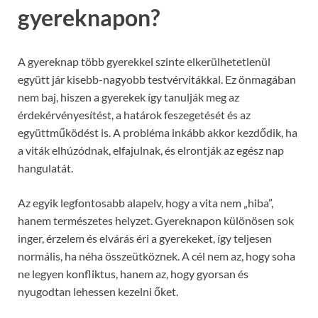
gyereknapon?
A gyereknap több gyerekkel szinte elkerülhetetlenül
együtt jár kisebb-nagyobb testvérvitákkal. Ez önmagában
nem baj, hiszen a gyerekek így tanulják meg az
érdekérvényesítést, a határok feszegetését és az
együttműködést is. A probléma inkább akkor kezdődik, ha
a viták elhúzódnak, elfajulnak, és elrontják az egész nap
hangulatát.
Az egyik legfontosabb alapelv, hogy a vita nem „hiba”,
hanem természetes helyzet. Gyereknapon különösen sok
inger, érzelem és elvárás éri a gyerekeket, így teljesen
normális, ha néha összeütköznek. A cél nem az, hogy soha
ne legyen konfliktus, hanem az, hogy gyorsan és
nyugodtan lehessen kezelni őket.