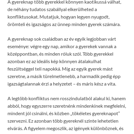
A gyereknap több gyerekkel könnyen kaotikussá válhat,
de néhány tudatos szabállyal elkerülheted a
konfliktusokat. Mutatjuk, hogyan legyen nyugodt,
örömteli és igazságos az ünnep minden gyerek számára.
A gyereknap sok családban az év egyik legjobban várt
eseménye: végre egy nap, amikor a gyerekek vannak a
középpontban, és minden róluk szól. Több gyerekkel
azonban ez az ideális kép könnyen átalakulhat
feszültséggel teli napokká. Míg az egyik gyerek mást
szeretne, a másik türelmetlenebb, a harmadik pedig épp
igazságtalannak érzi a helyzetet – és máris kész a vita.
A legtöbb konfliktus nem rosszindulatból alakul ki, hanem
abból, hogy egyszerre szeretnénk mindenkinek megfelelni,
mindent jól csinálni, és közben „tökéletes gyereknapot”
szervezni. Ez azonban több gyereknél szinte lehetetlen
elvárás. A figyelem megoszlik, az igények különböznek, és