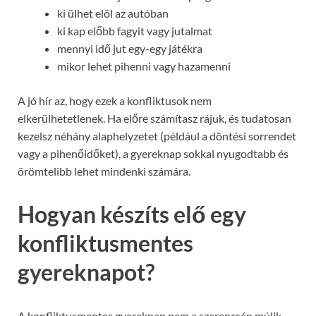
ki ülhet elöl az autóban
ki kap előbb fagyit vagy jutalmat
mennyi idő jut egy-egy játékra
mikor lehet pihenni vagy hazamenni
A jó hír az, hogy ezek a konfliktusok nem
elkerülhetetlenek. Ha előre számítasz rájuk, és tudatosan
kezelsz néhány alaphelyzetet (például a döntési sorrendet
vagy a pihenőidőket), a gyereknap sokkal nyugodtabb és
örömtelibb lehet mindenki számára.
Hogyan készíts elő egy
konfliktusmentes
gyereknapot?
A konfliktusmentes gyereknap nem a szerencsén múlik,