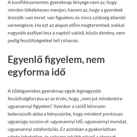
A konfliktusmentes gyereknap lényege nem az, hogy
minden tökéletesen menjen, hanem az, hogy a gyerekek
érezzék: van keret, van figyelem, és nincs szükség állandó
versengésre. Ha ezt az alapot előre megteremted, sokkal
nagyobb eséllyel lesz a napból valódi, közös élmény, nem
pedig feszültségekkel teli rohanás.
Egyenlő figyelem, nem
egyforma idő
A többgyerekes gyereknap egyik legnagyobb
feszültségforrása az az érzés, hogy „nem jut mindenkire
ugyanannyi figyelem”. Ilyenkor a szülő könnyen
belecsúszik abba a kényszerbe, hogy mindent pontosan
ugyanúgy osszon el: ugyanannyi idő, ugyanannyi mondat,
ugyanannyi odafordulás. Ez azonban a gyakorlatban
szinte lehetetlen, és sokszor inkább növeli a stresszt,