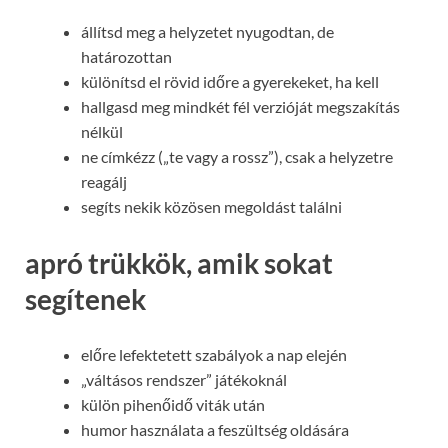
állítsd meg a helyzetet nyugodtan, de
határozottan
különítsd el rövid időre a gyerekeket, ha kell
hallgasd meg mindkét fél verzióját megszakítás
nélkül
ne címkézz („te vagy a rossz”), csak a helyzetre
reagálj
segíts nekik közösen megoldást találni
apró trükkök, amik sokat
segítenek
előre lefektetett szabályok a nap elején
„váltásos rendszer” játékoknál
külön pihenőidő viták után
humor használata a feszültség oldására