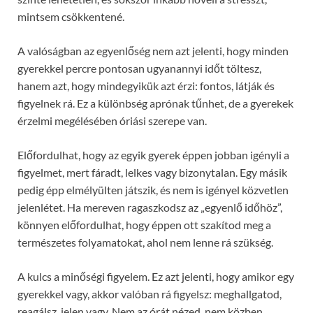
mintsem csökkentené.
A valóságban az egyenlőség nem azt jelenti, hogy minden
gyerekkel percre pontosan ugyanannyi időt töltesz,
hanem azt, hogy mindegyikük azt érzi: fontos, látják és
figyelnek rá. Ez a különbség aprónak tűnhet, de a gyerekek
érzelmi megélésében óriási szerepe van.
Előfordulhat, hogy az egyik gyerek éppen jobban igényli a
figyelmet, mert fáradt, lelkes vagy bizonytalan. Egy másik
pedig épp elmélyülten játszik, és nem is igényel közvetlen
jelenlétet. Ha mereven ragaszkodsz az „egyenlő időhöz”,
könnyen előfordulhat, hogy éppen ott szakítod meg a
természetes folyamatokat, ahol nem lenne rá szükség.
A kulcs a minőségi figyelem. Ez azt jelenti, hogy amikor egy
gyerekkel vagy, akkor valóban rá figyelsz: meghallgatod,
reagálsz, jelen vagy. Nem az órát nézed, nem közben