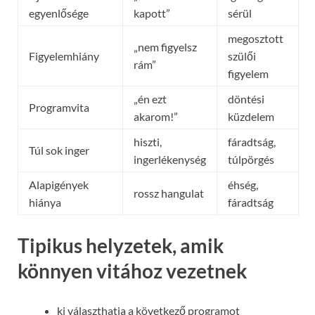
egyenlősége
kapott”
sérül
megosztott
„nem figyelsz
Figyelemhiány
szülői
rám”
figyelem
„én ezt
döntési
Programvita
akarom!”
küzdelem
hiszti,
fáradtság,
Túl sok inger
ingerlékenység
túlpörgés
Alapigények
éhség,
rossz hangulat
hiánya
fáradtság
Tipikus helyzetek, amik
könnyen vitához vezetnek
ki választhatja a következő programot