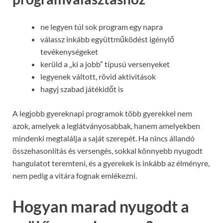
ne legyen túl sok program egy napra
válassz inkább együttműködést igénylő
tevékenységeket
kerüld a „ki a jobb” típusú versenyeket
legyenek váltott, rövid aktivitások
hagyj szabad játékidőt is
A legjobb gyereknapi programok több gyerekkel nem
azok, amelyek a leglátványosabbak, hanem amelyekben
mindenki megtalálja a saját szerepét. Ha nincs állandó
összehasonlítás és versengés, sokkal könnyebb nyugodt
hangulatot teremteni, és a gyerekek is inkább az élményre,
nem pedig a vitára fognak emlékezni.
Hogyan marad nyugodt a