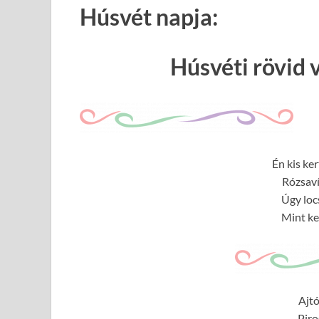
Húsvét napja:
Húsvéti rövid
Én kis ke
Rózsaví
Úgy loc
Mint ke
Ajtó
Piro