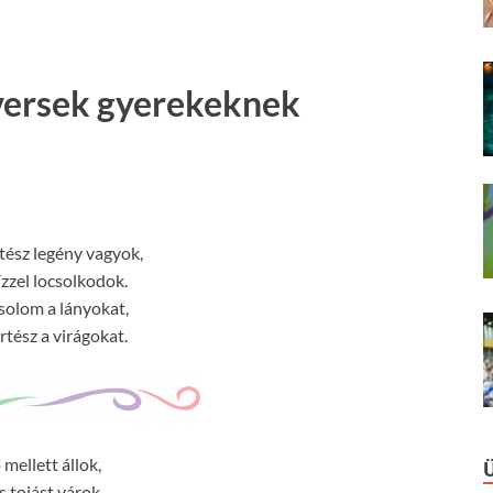
 versek gyerekeknek
rtész legény vagyok,
zzel locsolkodok.
solom a lányokat,
rtész a virágokat.
 mellett állok,
s tojást várok.