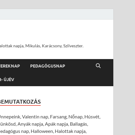
ottak napja, Mikulás, Karácsony, Szilveszter.
YEREKNAP
PEDAGÓGUSNAP
R- ÚJÉV
BEMUTATKOZÁS
nnepeink, Valentin nap, Farsang, Nőnap, Húsvét,
ünkösd, Anyák napja, Apák napja, Ballagás,
edagógus nap, Halloween, Halottak napja,