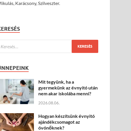
ikulás, Karácsony, Szilveszter.
KERESÉS
ÜNNEPEINK
Mit tegyünk, ha a
gyermekünk az évnyitó után
nem akar iskolába menni?
2026.08.06.
Hogyan készítsünk évnyitó
ajándékcsomagot az
óvónőknek?