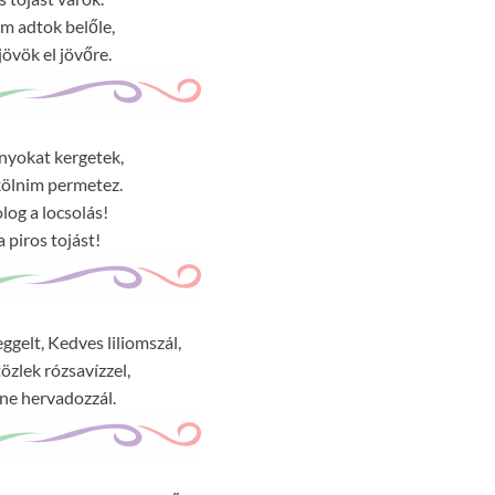
m adtok belőle,
övök el jövőre.
nyokat kergetek,
kölnim permetez.
log a locsolás!
a piros tojást!
reggelt, Kedves liliomszál,
zlek rózsavízzel,
ne hervadozzál.