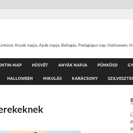
nkösd, Anyák napja, Apák napja, Ballagás, Pedagógus nap, Halloween, Hal
ENTIN-NAP
HÚSVÉT
ANYÁK NAPJA
PÜNKÖSD
G
HALLOWEEN
MIKULÁS
KARÁCSONY
SZILVESZTE
yerekeknek
Ü
P
P