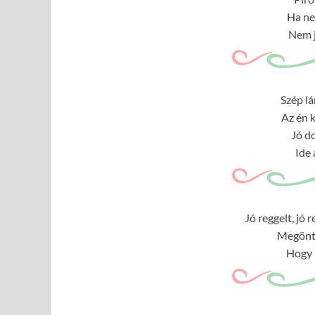
Ha ne
Nem j
Szép lá
Az én 
Jó do
Ide 
Jó reggelt, jó 
Megöntö
Hogy 