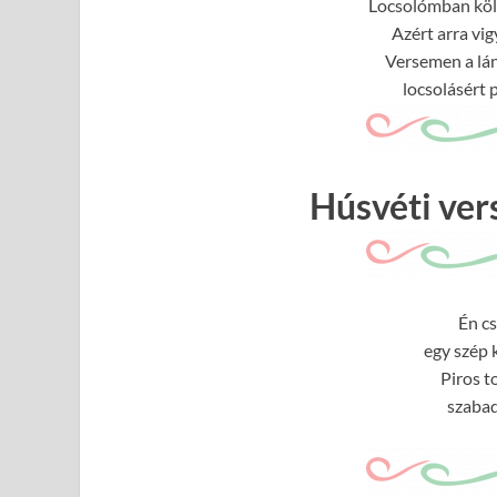
Locsolómban köln
Azért arra vigy
Versemen a lá
locsolásért p
Húsvéti ve
Én cs
egy szép 
Piros to
szabad