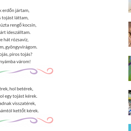
 erdőn jártam,
 tojást láttam,
úzta rengő kocsin,
árt ideszálltam.
e hát rózsavíz,
, gyöngyvirágom.
ojás, piros tojás?
znyámba várom!
érek, hol betérek,
 egy tojást kérek.
dnak visszatérek,
mtól kettőt kérek.