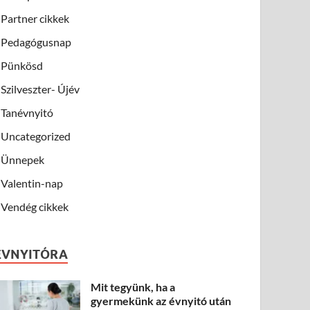
Partner cikkek
Pedagógusnap
Pünkösd
Szilveszter- Újév
Tanévnyitó
Uncategorized
Ünnepek
Valentin-nap
Vendég cikkek
ÉVNYITÓRA
Mit tegyünk, ha a
gyermekünk az évnyitó után