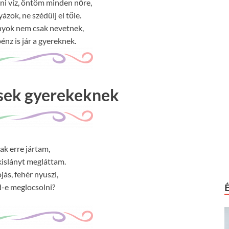
i víz, öntöm minden nőre,
ázok, ne szédülj el tőle.
nyok nem csak nevetnek,
énz is jár a gyereknek.
rsek gyerekeknek
ak erre jártam,
kislányt megláttam.
jás, fehér nyuszi,
-e meglocsolni?