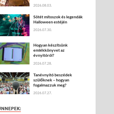
2026.08.03.
Sötét mítoszok és legendák
Halloween estéjén
2026.07.30.
Hogyan készítsünk
emlékkönyvet az
évnyitóról?
2026.07.28.
Tanévnyitó beszédek
szülőknek – hogyan
fogalmazzuk meg?
2026.07.27.
ÜNNEPEK: