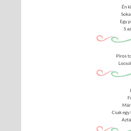
Én k
Soka
Egy p
S a
Piros to
Locsol
F
Mári
Csak egy 
Aztá