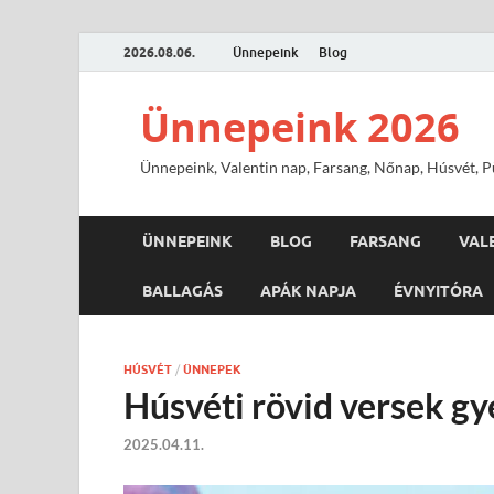
2026.08.06.
Ünnepeink
Blog
Ünnepeink 2026
Ünnepeink, Valentin nap, Farsang, Nőnap, Húsvét, Pü
ÜNNEPEINK
BLOG
FARSANG
VAL
BALLAGÁS
APÁK NAPJA
ÉVNYITÓRA
HÚSVÉT
/
ÜNNEPEK
Húsvéti rövid versek g
2025.04.11.