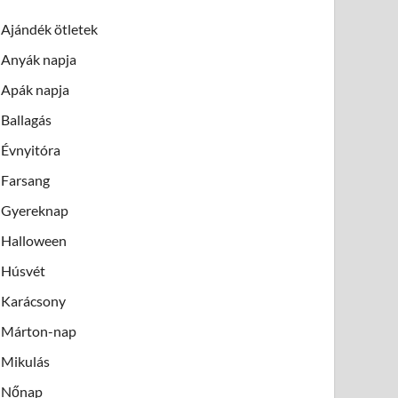
Ajándék ötletek
Anyák napja
Apák napja
Ballagás
Évnyitóra
Farsang
Gyereknap
Halloween
Húsvét
Karácsony
Márton-nap
Mikulás
Nőnap