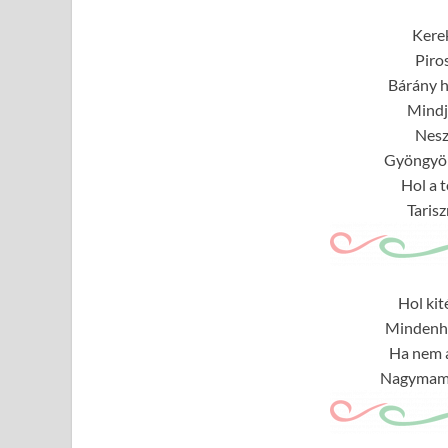
Kerek
Piros
Bárány h
Mindj
Nesz
Gyöngyöm
Hol a t
Taris
Hol kit
Mindenhol
Ha nem a
Nagymamá