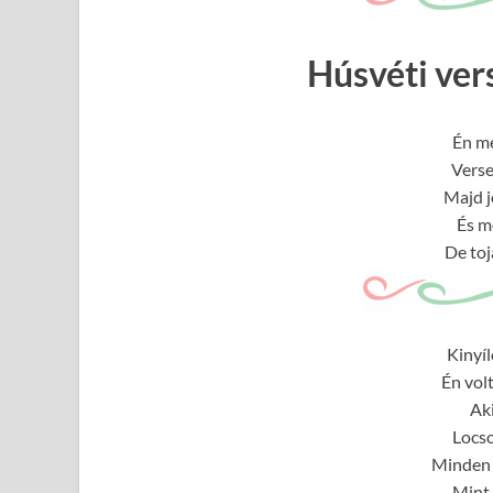
Húsvéti ve
Én mé
Verse
Majd j
És m
De toj
Kinyíl
Én vol
Aki
Locso
Minden s
Mint 