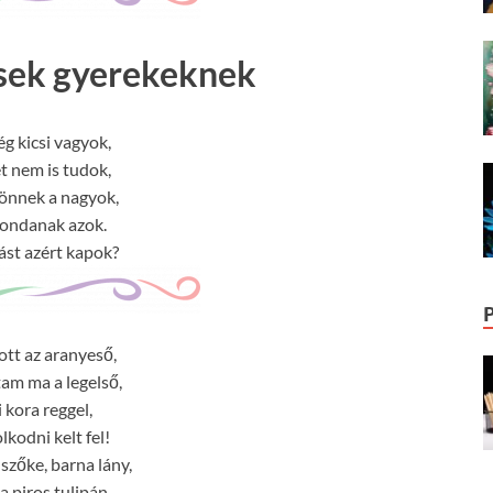
rsek gyerekeknek
g kicsi vagyok,
t nem is tudok,
önnek a nagyok,
ondanak azok.
ást azért kapok?
ott az aranyeső,
tam ma a legelső,
 kora reggel,
lkodni kelt fel!
zőke, barna lány,
a piros tulipán,