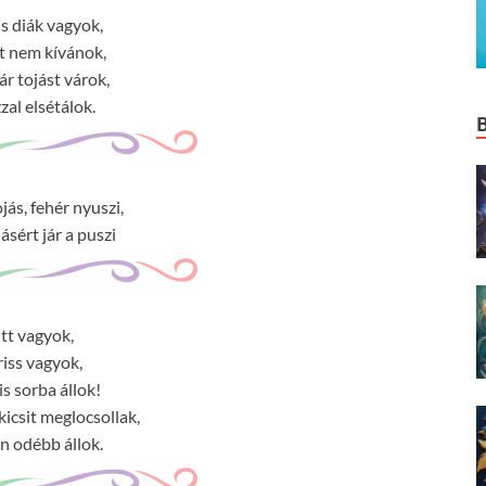
is diák vagyok,
t nem kívánok,
ár tojást várok,
zzal elsétálok.
jás, fehér nyuszi,
ásért jár a puszi
Itt vagyok,
riss vagyok,
s sorba állok!
kicsit meglocsollak,
n odébb állok.