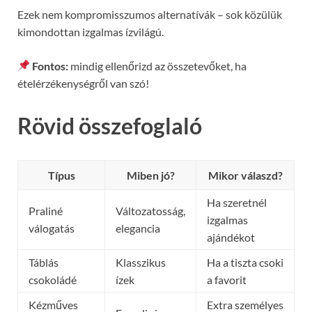
Ezek nem kompromisszumos alternatívák – sok közülük
kimondottan izgalmas ízvilágú.
Fontos:
mindig ellenőrizd az összetevőket, ha
ételérzékenységről van szó!
Rövid összefoglaló
Típus
Miben jó?
Mikor válaszd?
Ha szeretnél
Praliné
Változatosság,
izgalmas
válogatás
elegancia
ajándékot
Táblás
Klasszikus
Ha a tiszta csoki
csokoládé
ízek
a favorit
Kézműves
Extra személyes