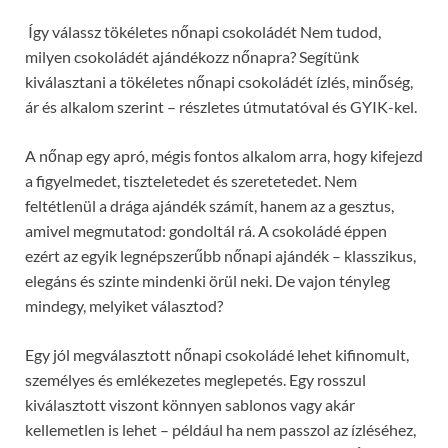
Így válassz tökéletes nőnapi csokoládét Nem tudod,
milyen csokoládét ajándékozz nőnapra? Segítünk
kiválasztani a tökéletes nőnapi csokoládét ízlés, minőség,
ár és alkalom szerint – részletes útmutatóval és GYIK-kel.
A nőnap egy apró, mégis fontos alkalom arra, hogy kifejezd
a figyelmedet, tiszteletedet és szeretetedet. Nem
feltétlenül a drága ajándék számít, hanem az a gesztus,
amivel megmutatod: gondoltál rá. A csokoládé éppen
ezért az egyik legnépszerűbb nőnapi ajándék – klasszikus,
elegáns és szinte mindenki örül neki. De vajon tényleg
mindegy, melyiket választod?
Egy jól megválasztott nőnapi csokoládé lehet kifinomult,
személyes és emlékezetes meglepetés. Egy rosszul
kiválasztott viszont könnyen sablonos vagy akár
kellemetlen is lehet – például ha nem passzol az ízléséhez,