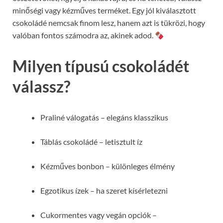
minőségi vagy kézműves terméket. Egy jól kiválasztott
csokoládé nemcsak finom lesz, hanem azt is tükrözi, hogy
valóban fontos számodra az, akinek adod.
Milyen típusú csokoládét
válassz?
Praliné válogatás – elegáns klasszikus
Táblás csokoládé – letisztult íz
Kézműves bonbon – különleges élmény
Egzotikus ízek – ha szeret kísérletezni
Cukormentes vagy vegán opciók –