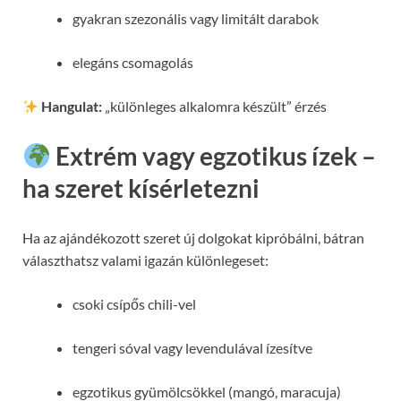
gyakran szezonális vagy limitált darabok
elegáns csomagolás
Hangulat:
„különleges alkalomra készült” érzés
Extrém vagy egzotikus ízek –
ha szeret kísérletezni
Ha az ajándékozott szeret új dolgokat kipróbálni, bátran
választhatsz valami igazán különlegeset:
csoki csípős chili-vel
tengeri sóval vagy levendulával ízesítve
egzotikus gyümölcsökkel (mangó, maracuja)