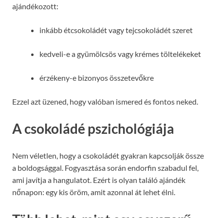
ajándékozott:
inkább étcsokoládét vagy tejcsokoládét szeret
kedveli-e a gyümölcsös vagy krémes töltelékeket
érzékeny-e bizonyos összetevőkre
Ezzel azt üzened, hogy valóban ismered és fontos neked.
A csokoládé pszichológiája
Nem véletlen, hogy a csokoládét gyakran kapcsolják össze
a boldogsággal. Fogyasztása során endorfin szabadul fel,
ami javítja a hangulatot. Ezért is olyan találó ajándék
nőnapon: egy kis öröm, amit azonnal át lehet élni.