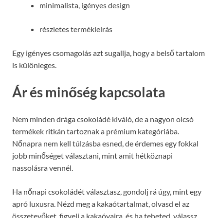
minimalista, igényes design
részletes termékleírás
Egy igényes csomagolás azt sugallja, hogy a belső tartalom
is különleges.
Ár és minőség kapcsolata
Nem minden drága csokoládé kiváló, de a nagyon olcsó
termékek ritkán tartoznak a prémium kategóriába.
Nőnapra nem kell túlzásba esned, de érdemes egy fokkal
jobb minőséget választani, mint amit hétköznapi
nassolásra vennél.
Ha nőnapi csokoládét választasz, gondolj rá úgy, mint egy
apró luxusra. Nézd meg a kakaótartalmat, olvasd el az
összetevőket, figyelj a kakaóvajra, és ha teheted, válassz