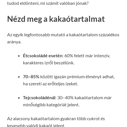
tudod eldönteni, mi számít valóban jónak?
Nézd meg a kakaótartalmat
Az egyik legfontosabb mutató a kakaótartalom százalékos
aránya.
Étcsokoládé esetén
: 60% felett már intenzív,
karakteres ízről beszélünk.
70–85%
között igazán prémium élményt adhat,
ha szereti az erőteljes ízeket.
Tejcsokoládénál
: 30–40% kakaótartalom már
minőségibb kategóriát jelent.
Az alacsony kakaótartalom gyakran több cukrot és
kevesebb valódi kakaót jelent.