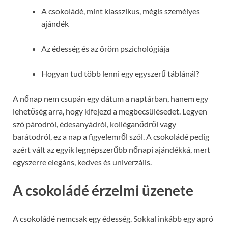
A csokoládé, mint klasszikus, mégis személyes
ajándék
Az édesség és az öröm pszichológiája
Hogyan tud több lenni egy egyszerű táblánál?
A nőnap nem csupán egy dátum a naptárban, hanem egy
lehetőség arra, hogy kifejezd a megbecsülésedet. Legyen
szó párodról, édesanyádról, kolléganődről vagy
barátodról, ez a nap a figyelemről szól. A csokoládé pedig
azért vált az egyik legnépszerűbb nőnapi ajándékká, mert
egyszerre elegáns, kedves és univerzális.
A csokoládé érzelmi üzenete
A csokoládé nemcsak egy édesség. Sokkal inkább egy apró