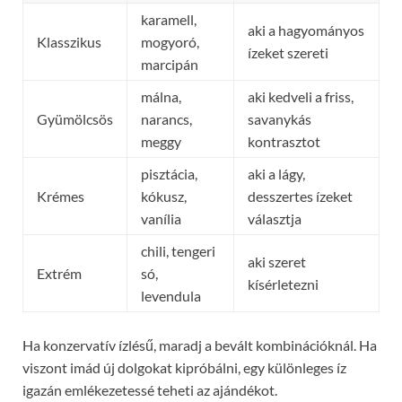
karamell,
aki a hagyományos
Klasszikus
mogyoró,
ízeket szereti
marcipán
málna,
aki kedveli a friss,
Gyümölcsös
narancs,
savanykás
meggy
kontrasztot
pisztácia,
aki a lágy,
Krémes
kókusz,
desszertes ízeket
vanília
választja
chili, tengeri
aki szeret
Extrém
só,
kísérletezni
levendula
Ha konzervatív ízlésű, maradj a bevált kombinációknál. Ha
viszont imád új dolgokat kipróbálni, egy különleges íz
igazán emlékezetessé teheti az ajándékot.