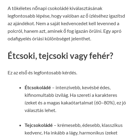
A tökéletes nőnapi csokoládé kiválasztásának
legfontosabb lépése, hogy valóban az ő ízléséhez igazítsd
az ajándékot. Nem a saját kedvencedet kell levenned a
polcról, hanem azt, aminek ő fog igazán örülni. Egy apró
odafigyelés óriási különbséget jelenthet.
Étcsoki, tejcsoki vagy fehér?
Ez az első és legfontosabb kérdés.
Étcsokoládé
– intenzívebb, kevésbé édes,
kifinomultabb ízvilág. Ha szereti a karakteres
ízeket és a magas kakaótartalmat (60–80%), ez jó
választás lehet.
Tejcsokoládé
– krémesebb, édesebb, klasszikus
kedvenc. Ha inkább a lágy, harmonikus ízeket