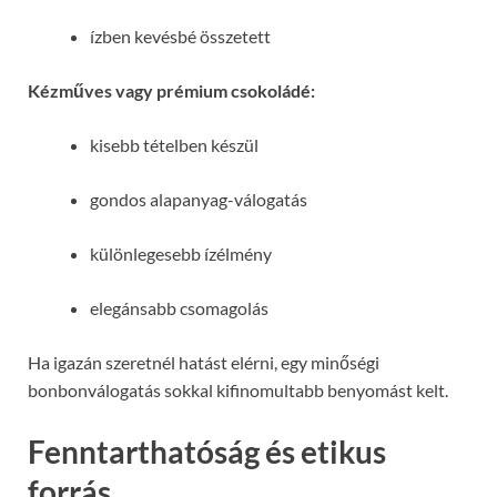
ízben kevésbé összetett
Kézműves vagy prémium csokoládé:
kisebb tételben készül
gondos alapanyag-válogatás
különlegesebb ízélmény
elegánsabb csomagolás
Ha igazán szeretnél hatást elérni, egy minőségi
bonbonválogatás sokkal kifinomultabb benyomást kelt.
Fenntarthatóság és etikus
forrás