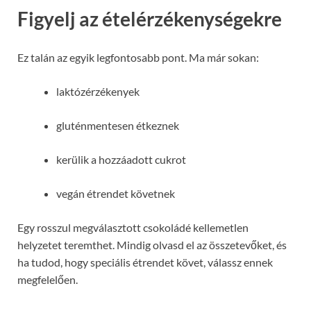
Figyelj az ételérzékenységekre
Ez talán az egyik legfontosabb pont. Ma már sokan:
laktózérzékenyek
gluténmentesen étkeznek
kerülik a hozzáadott cukrot
vegán étrendet követnek
Egy rosszul megválasztott csokoládé kellemetlen
helyzetet teremthet. Mindig olvasd el az összetevőket, és
ha tudod, hogy speciális étrendet követ, válassz ennek
megfelelően.