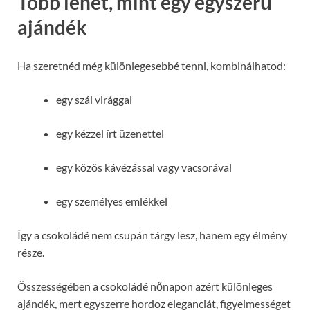
Több lehet, mint egy egyszerű
ajándék
Ha szeretnéd még különlegesebbé tenni, kombinálhatod:
egy szál virággal
egy kézzel írt üzenettel
egy közös kávézással vagy vacsorával
egy személyes emlékkel
Így a csokoládé nem csupán tárgy lesz, hanem egy élmény
része.
Összességében a csokoládé nőnapon azért különleges
ajándék, mert egyszerre hordoz eleganciát, figyelmességet