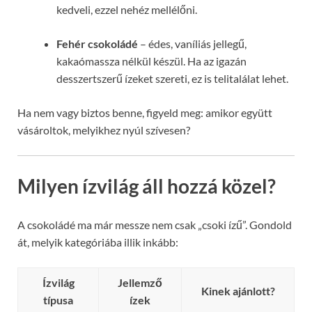
kedveli, ezzel nehéz mellélőni.
Fehér csokoládé
– édes, vaníliás jellegű,
kakaómassza nélkül készül. Ha az igazán
desszertszerű ízeket szereti, ez is telitalálat lehet.
Ha nem vagy biztos benne, figyeld meg: amikor együtt
vásároltok, melyikhez nyúl szívesen?
Milyen ízvilág áll hozzá közel?
A csokoládé ma már messze nem csak „csoki ízű”. Gondold
át, melyik kategóriába illik inkább:
Ízvilág
Jellemző
Kinek ajánlott?
típusa
ízek