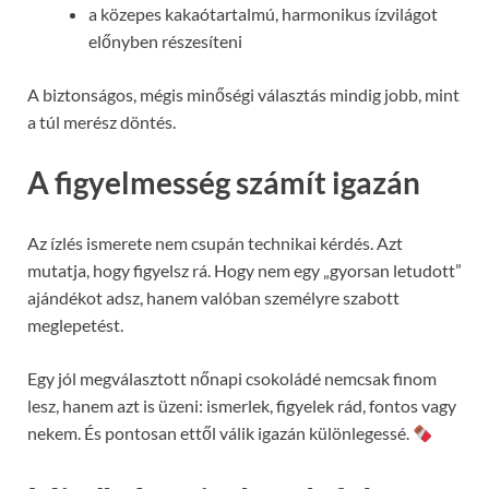
a közepes kakaótartalmú, harmonikus ízvilágot
előnyben részesíteni
A biztonságos, mégis minőségi választás mindig jobb, mint
a túl merész döntés.
A figyelmesség számít igazán
Az ízlés ismerete nem csupán technikai kérdés. Azt
mutatja, hogy figyelsz rá. Hogy nem egy „gyorsan letudott”
ajándékot adsz, hanem valóban személyre szabott
meglepetést.
Egy jól megválasztott nőnapi csokoládé nemcsak finom
lesz, hanem azt is üzeni: ismerlek, figyelek rád, fontos vagy
nekem. És pontosan ettől válik igazán különlegessé.