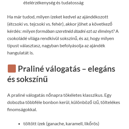
ételérzékenység és tudatosság
Ha már tudod, milyen ízeket kedvel az ajándékozott
(étcsoki vs. tejcsoki vs. fehér), akkor jöhet a következő
kérdés:
milyen formában szeretnéd átadni ezt az élményt?
A
csokoládé világa rendkívül sokszínű, és az, hogy milyen
típust választasz, nagyban befolyásolja az ajándék
hangulatát is.
Praliné válogatás – elegáns
és sokszínű
A praliné válogatás nőnapra tökéletes klasszikus. Egy
dobozba többféle bonbon kerül, különböző ízű, töltelékes
finomságokkal.
töltött ízek (ganache, karamell, likőrös)