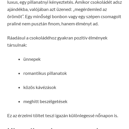
luxus, egy pillanatnyi kényeztetés. Amikor csokoládét adsz
ajándékba, valójában azt üzened: „megérdemled az
örömöt”. Egy minőségi bonbon vagy egy szépen csomagolt
praliné nem pusztán finom, hanem élményt ad.
Ráadásul a csokoládéhoz gyakran pozitív élmények
társulnak:
ünnepek
romantikus pillanatok
közös kávézások
meghitt beszélgetések
Ez az érzelmi töltet teszi igazán különlegessé nőnapon is.