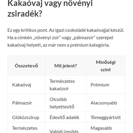
Kakaóvaj vagy növényi
zsiradék?
Ez egy kritikus pont. Az igazi csokoládé kakaóvajjal készül.
Ha a címkén „növényi zsír” vagy „pálmazsír” szerepel
kakaóvaj helyett, az már nem a prémium kategória.
Minőségi
Összetevő
Mit jelent?
szint
Természetes
Kakaóvaj
Prémium
kakaózsír
Olcsóbb
Pálmazsír
Alacsonyabb
helyettesítő
Glükózszirup
Édesítő adalék
Tömeggyártott
Természetes
Magasabb
Valódi ízesítés