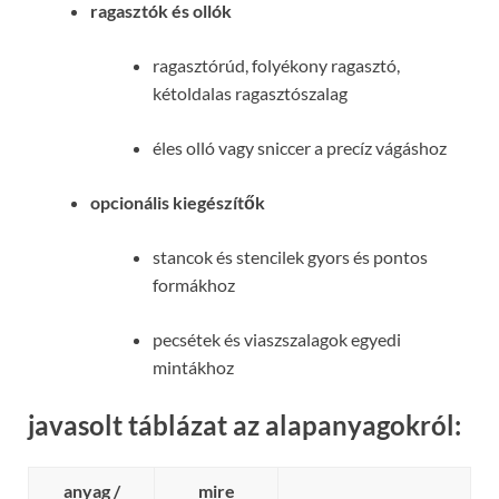
ragasztók és ollók
ragasztórúd, folyékony ragasztó,
kétoldalas ragasztószalag
éles olló vagy sniccer a precíz vágáshoz
opcionális kiegészítők
stancok és stencilek gyors és pontos
formákhoz
pecsétek és viaszszalagok egyedi
mintákhoz
javasolt táblázat az alapanyagokról:
anyag /
mire