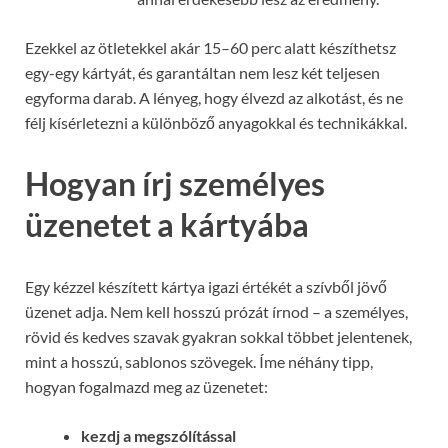
Ezekkel az ötletekkel akár 15–60 perc alatt készíthetsz
egy-egy kártyát, és garantáltan nem lesz két teljesen
egyforma darab. A lényeg, hogy élvezd az alkotást, és ne
félj kísérletezni a különböző anyagokkal és technikákkal.
Hogyan írj személyes
üzenetet a kártyába
Egy kézzel készített kártya igazi értékét a szívből jövő
üzenet adja. Nem kell hosszú prózát írnod – a személyes,
rövid és kedves szavak gyakran sokkal többet jelentenek,
mint a hosszú, sablonos szövegek. Íme néhány tipp,
hogyan fogalmazd meg az üzenetet:
kezdj a megszólítással