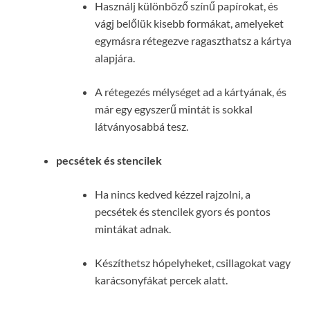
Használj különböző színű papírokat, és
vágj belőlük kisebb formákat, amelyeket
egymásra rétegezve ragaszthatsz a kártya
alapjára.
A rétegezés mélységet ad a kártyának, és
már egy egyszerű mintát is sokkal
látványosabbá tesz.
pecsétek és stencilek
Ha nincs kedved kézzel rajzolni, a
pecsétek és stencilek gyors és pontos
mintákat adnak.
Készíthetsz hópelyheket, csillagokat vagy
karácsonyfákat percek alatt.