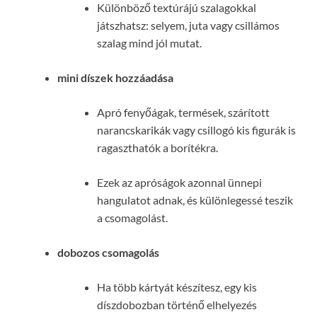
Különböző textúrájú szalagokkal
játszhatsz: selyem, juta vagy csillámos
szalag mind jól mutat.
mini díszek hozzáadása
Apró fenyőágak, termések, szárított
narancskarikák vagy csillogó kis figurák is
ragaszthatók a borítékra.
Ezek az apróságok azonnal ünnepi
hangulatot adnak, és különlegessé teszik
a csomagolást.
dobozos csomagolás
Ha több kártyát készítesz, egy kis
díszdobozban történő elhelyezés