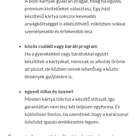
A bolti kártyák gyakran drágák, főleg ha egyedi,
prémium kivitelűeket választasz. Egy házi
készítésű kártya sokszor kevesebb
anyagköltséggel is elkészíthető, miközben sokkal
személyesebb és értékesebb lesz.
közös családi vagy baráti program
Ha a gyerekekkel vagy barátokkal együtt
készítitek a kártyákat, nemcsak az alkotás öröme
ad pluszt, de közben remek lehetőség a közös
élmények gyűjtésére is.
egyedi stílus és üzenet
Minden kártya tükrözi a készítő stílusát, így
garantáltan nem lesz két teljesen egyforma. Ez
különösen fontos, ha szeretnéd, hogy a karácsonyi
üdvözlet igazán emlékezetes legyen.