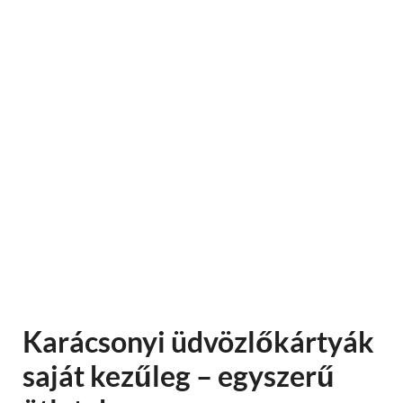
Karácsonyi üdvözlőkártyák
saját kezűleg – egyszerű