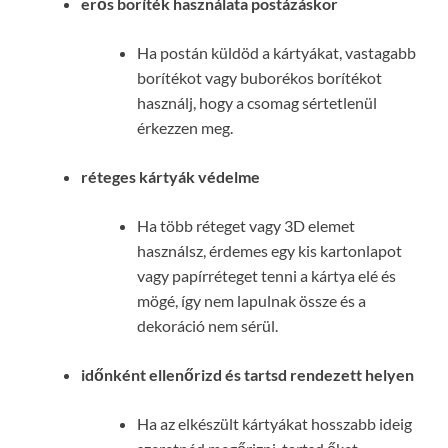
erős boríték használata postázáskor
Ha postán küldöd a kártyákat, vastagabb
borítékot vagy buborékos borítékot
használj, hogy a csomag sértetlenül
érkezzen meg.
réteges kártyák védelme
Ha több réteget vagy 3D elemet
használsz, érdemes egy kis kartonlapot
vagy papírréteget tenni a kártya elé és
mögé, így nem lapulnak össze és a
dekoráció nem sérül.
időnként ellenőrizd és tartsd rendezett helyen
Ha az elkészült kártyákat hosszabb ideig