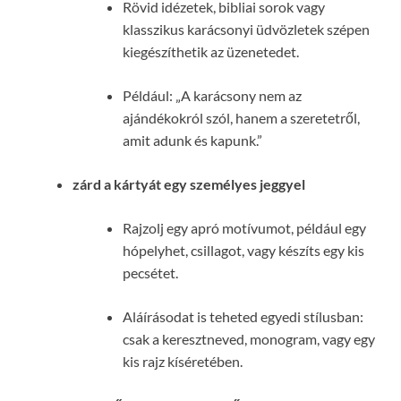
Rövid idézetek, bibliai sorok vagy
klasszikus karácsonyi üdvözletek szépen
kiegészíthetik az üzenetedet.
Például: „A karácsony nem az
ajándékokról szól, hanem a szeretetről,
amit adunk és kapunk.”
zárd a kártyát egy személyes jeggyel
Rajzolj egy apró motívumot, például egy
hópelyhet, csillagot, vagy készíts egy kis
pecsétet.
Aláírásodat is teheted egyedi stílusban:
csak a keresztneved, monogram, vagy egy
kis rajz kíséretében.