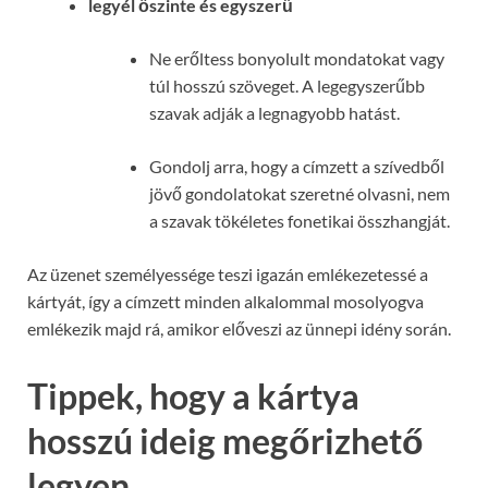
legyél őszinte és egyszerű
Ne erőltess bonyolult mondatokat vagy
túl hosszú szöveget. A legegyszerűbb
szavak adják a legnagyobb hatást.
Gondolj arra, hogy a címzett a szívedből
jövő gondolatokat szeretné olvasni, nem
a szavak tökéletes fonetikai összhangját.
Az üzenet személyessége teszi igazán emlékezetessé a
kártyát, így a címzett minden alkalommal mosolyogva
emlékezik majd rá, amikor előveszi az ünnepi idény során.
Tippek, hogy a kártya
hosszú ideig megőrizhető
legyen