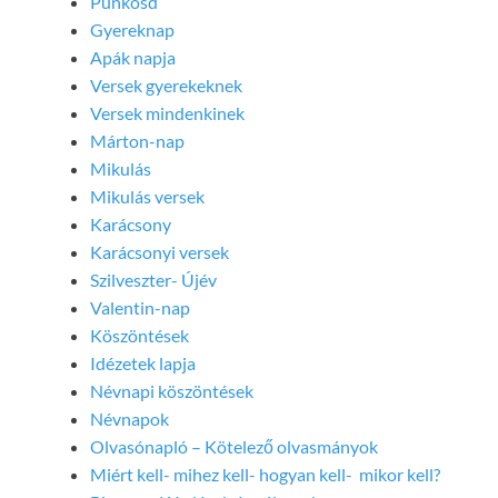
Pünkösd
Gyereknap
Apák napja
Versek gyerekeknek
Versek mindenkinek
Márton-nap
Mikulás
Mikulás versek
Karácsony
Karácsonyi versek
Szilveszter- Újév
Valentin-nap
Köszöntések
Idézetek lapja
Névnapi köszöntések
Névnapok
Olvasónapló – Kötelező olvasmányok
Miért kell- mihez kell- hogyan kell- mikor kell?