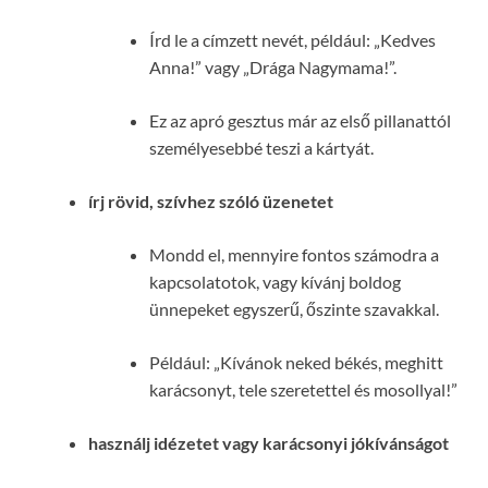
Írd le a címzett nevét, például: „Kedves
Anna!” vagy „Drága Nagymama!”.
Ez az apró gesztus már az első pillanattól
személyesebbé teszi a kártyát.
írj rövid, szívhez szóló üzenetet
Mondd el, mennyire fontos számodra a
kapcsolatotok, vagy kívánj boldog
ünnepeket egyszerű, őszinte szavakkal.
Például: „Kívánok neked békés, meghitt
karácsonyt, tele szeretettel és mosollyal!”
használj idézetet vagy karácsonyi jókívánságot