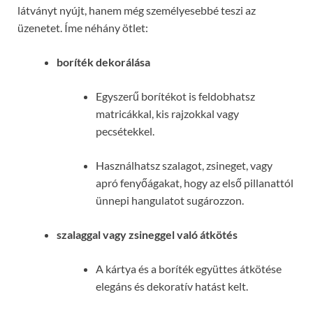
látványt nyújt, hanem még személyesebbé teszi az
üzenetet. Íme néhány ötlet:
boríték dekorálása
Egyszerű borítékot is feldobhatsz
matricákkal, kis rajzokkal vagy
pecsétekkel.
Használhatsz szalagot, zsineget, vagy
apró fenyőágakat, hogy az első pillanattól
ünnepi hangulatot sugározzon.
szalaggal vagy zsineggel való átkötés
A kártya és a boríték együttes átkötése
elegáns és dekoratív hatást kelt.