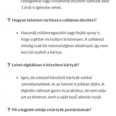
szalagokkal vagy csillámmal díszített változat akár
1 órát is igénybe vehet.
Hogyan tehetem tartóssá a csillámos díszítést?
Használj csillámragasztót vagy fixáló spray-t,
hogy a glitter ne hulljon le könnyen. A csillámot
mindig csak kis mennyiségben alkalmazd, így nem
lesz túl zsúfolt a kártya.
Lehet digitálisan is készíteni kártyát?
Igen, de a kézzel készített kártyák sokkal
személyesebbek, és az üzenet is jobban átjön. A
digitális változat gyors és praktikus, de nem adja
azt az élményt, amit a saját kezű alkotás nyújt.
Mi a legjobb módja a kártyák postázásának?