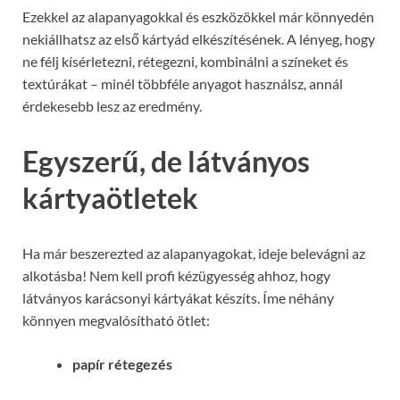
Ezekkel az alapanyagokkal és eszközökkel már könnyedén
nekiállhatsz az első kártyád elkészítésének. A lényeg, hogy
ne félj kísérletezni, rétegezni, kombinálni a színeket és
textúrákat – minél többféle anyagot használsz, annál
érdekesebb lesz az eredmény.
Egyszerű, de látványos
kártyaötletek
Ha már beszerezted az alapanyagokat, ideje belevágni az
alkotásba! Nem kell profi kézügyesség ahhoz, hogy
látványos karácsonyi kártyákat készíts. Íme néhány
könnyen megvalósítható ötlet:
papír rétegezés