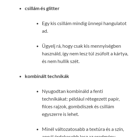
csillám és glitter
Egy kis csillám mindig ünnepi hangulatot
ad.
Ügyelj rá, hogy csak kis mennyiségben
használd, így nem lesz túl zsúfolt a kártya,
és nem hullik szét.
kombinált technikák
Nyugodtan kombináld a fenti
technikákat: például rétegezett papír,
filces rajzok, gombdíszek és csillám
egyszerre is lehet.
Minél változatosabb a textúra és a szín,
annál érdekesebb lesz az eredmény.