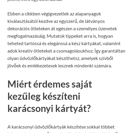
Ebben a cikkben végigvezetlek az alapanyagok
kiválasztásától kezdve az egyszerű, de látványos
dekorációs ötleteken át egészen a személyes üzenetek
megfogalmazásáig. Mutatok tippeket arra is, hogyan
teheted tartóssá és elegánssá a kész kártyákat, valamint
adok kreatív ötleteket a csomagolásukhoz. Így garantáltan
olyan üdvözlőkártyákat készíthetsz, amelyek szívből
jövőek és emlékezetesek lesznek mindenki számára.
Miért érdemes saját
kezűleg készíteni
karácsonyi kártyát?
A karácsonyi üdvözlőkártyák készítése sokkal többet