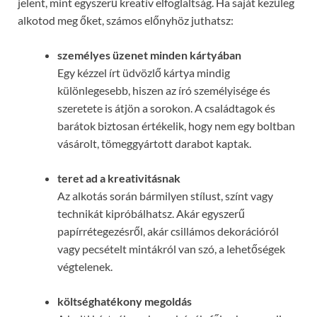
jelent, mint egyszerű kreatív elfoglaltság. Ha saját kezűleg
alkotod meg őket, számos előnyhöz juthatsz:
személyes üzenet minden kártyában
Egy kézzel írt üdvözlő kártya mindig
különlegesebb, hiszen az író személyisége és
szeretete is átjön a sorokon. A családtagok és
barátok biztosan értékelik, hogy nem egy boltban
vásárolt, tömeggyártott darabot kaptak.
teret ad a kreativitásnak
Az alkotás során bármilyen stílust, színt vagy
technikát kipróbálhatsz. Akár egyszerű
papírrétegezésről, akár csillámos dekorációról
vagy pecsételt mintákról van szó, a lehetőségek
végtelenek.
költséghatékony megoldás