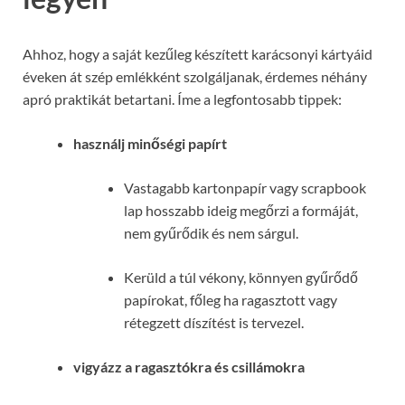
Ahhoz, hogy a saját kezűleg készített karácsonyi kártyáid
éveken át szép emlékként szolgáljanak, érdemes néhány
apró praktikát betartani. Íme a legfontosabb tippek:
használj minőségi papírt
Vastagabb kartonpapír vagy scrapbook
lap hosszabb ideig megőrzi a formáját,
nem gyűrődik és nem sárgul.
Kerüld a túl vékony, könnyen gyűrődő
papírokat, főleg ha ragasztott vagy
rétegzett díszítést is tervezel.
vigyázz a ragasztókra és csillámokra