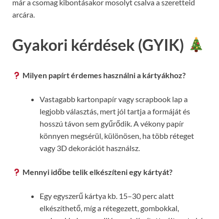
már a csomag kibontásakor mosolyt csalva a szeretteid
arcára.
Gyakori kérdések (GYIK)
Milyen papírt érdemes használni a kártyákhoz?
Vastagabb kartonpapír vagy scrapbook lap a
legjobb választás, mert jól tartja a formáját és
hosszú távon sem gyűrődik. A vékony papír
könnyen megsérül, különösen, ha több réteget
vagy 3D dekorációt használsz.
Mennyi időbe telik elkészíteni egy kártyát?
Egy egyszerű kártya kb. 15–30 perc alatt
elkészíthető, míg a rétegezett, gombokkal,