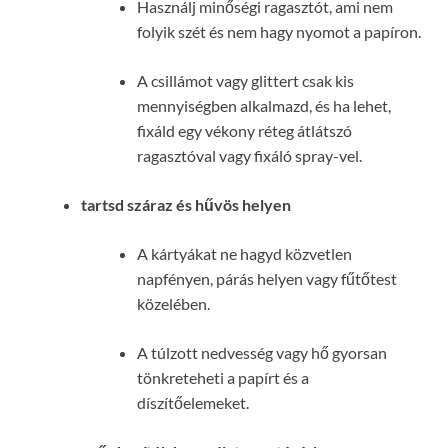
Használj minőségi ragasztót, ami nem
folyik szét és nem hagy nyomot a papíron.
A csillámot vagy glittert csak kis
mennyiségben alkalmazd, és ha lehet,
fixáld egy vékony réteg átlátszó
ragasztóval vagy fixáló spray-vel.
tartsd száraz és hűvös helyen
A kártyákat ne hagyd közvetlen
napfényen, párás helyen vagy fűtőtest
közelében.
A túlzott nedvesség vagy hő gyorsan
tönkreteheti a papírt és a
díszítőelemeket.