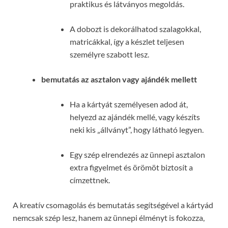
praktikus és látványos megoldás.
A dobozt is dekorálhatod szalagokkal,
matricákkal, így a készlet teljesen
személyre szabott lesz.
bemutatás az asztalon vagy ajándék mellett
Ha a kártyát személyesen adod át,
helyezd az ajándék mellé, vagy készíts
neki kis „állványt”, hogy látható legyen.
Egy szép elrendezés az ünnepi asztalon
extra figyelmet és örömöt biztosít a
címzettnek.
A kreatív csomagolás és bemutatás segítségével a kártyád
nemcsak szép lesz, hanem az ünnepi élményt is fokozza,