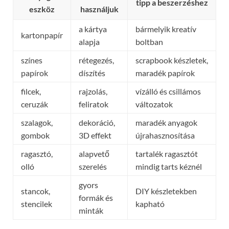
tipp a beszerzéshez
eszköz
használjuk
a kártya
bármelyik kreatív
kartonpapír
alapja
boltban
színes
rétegezés,
scrapbook készletek,
papírok
díszítés
maradék papírok
filcek,
rajzolás,
vízálló és csillámos
ceruzák
feliratok
változatok
szalagok,
dekoráció,
maradék anyagok
gombok
3D effekt
újrahasznosítása
ragasztó,
alapvető
tartalék ragasztót
olló
szerelés
mindig tarts kéznél
gyors
stancok,
DIY készletekben
formák és
stencilek
kapható
minták