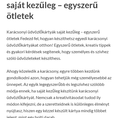
saját kezűleg – egyszerű
ötletek
Karácsonyi üdvözlőkártyák saját kezűleg – egyszerű
ötletek Fedezd fel, hogyan készíthetsz egyedi karácsonyi
üdvözlőkártyákat otthon! Egyszerű ötletek, kreatív tippek
és gyakori kérdések segítenek, hogy személyes és szívhez
szóló üdvözleteket készíthess.
Ahogy közeledik a karácsony, egyre többen kezdünk
gondolkodni azon, hogyan tehetjük még személyesebbé az
ünnepet. Az egyik legegyszerűbb és legszívhez szólóbb
módja ennek, ha saját kezűleg készítünk karácsonyi
üdvözlőkártyát. Nemcsak a kreativitásodat tudod ily
módon kifejezni, de a szeretteidnek is különleges élményt
nyújtasz, hiszen egy kézzel készült kártya mindig többet
jelent, mint egy bolti darab.