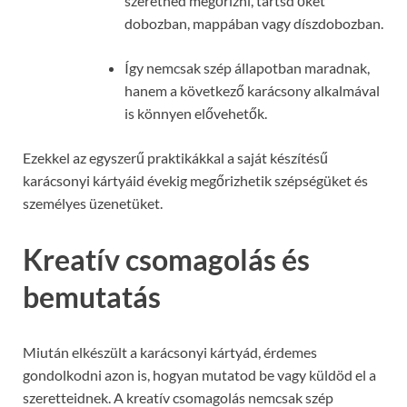
szeretnéd megőrizni, tartsd őket
dobozban, mappában vagy díszdobozban.
Így nemcsak szép állapotban maradnak,
hanem a következő karácsony alkalmával
is könnyen elővehetők.
Ezekkel az egyszerű praktikákkal a saját készítésű
karácsonyi kártyáid évekig megőrizhetik szépségüket és
személyes üzenetüket.
Kreatív csomagolás és
bemutatás
Miután elkészült a karácsonyi kártyád, érdemes
gondolkodni azon is, hogyan mutatod be vagy küldöd el a
szeretteidnek. A kreatív csomagolás nemcsak szép