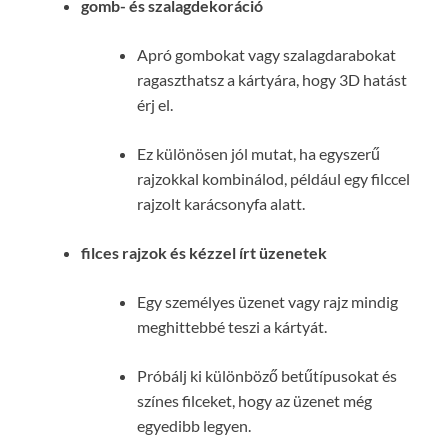
gomb- és szalagdekoráció
Apró gombokat vagy szalagdarabokat
ragaszthatsz a kártyára, hogy 3D hatást
érj el.
Ez különösen jól mutat, ha egyszerű
rajzokkal kombinálod, például egy filccel
rajzolt karácsonyfa alatt.
filces rajzok és kézzel írt üzenetek
Egy személyes üzenet vagy rajz mindig
meghittebbé teszi a kártyát.
Próbálj ki különböző betűtípusokat és
színes filceket, hogy az üzenet még
egyedibb legyen.