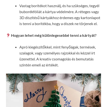
Vastag borítékot használj, és ha szükséges, tegyél
buborékfóliát a kártya védelmére. A réteges vagy
3D díszítésű kártyákhoz érdemes egy kartonlapot
is tenni a borítékba, hogy a díszek ne törjenek el.
Hogyan lehet még különlegesebbé tenni a kártyát?
Apró kiegészítőkkel, mint fenyőágak, termések,
szalagok, vagy személyes rajzokkal és kézzel írt
üzenettel. A kreatív csomagolás és bemutatás
szintén emeli az értékét.