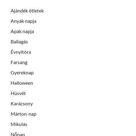
Ajándék ötletek
Anyák napja
Apák napja
Ballagás
Évnyitóra
Farsang
Gyereknap
Halloween
Húsvét
Karácsony
Márton-nap
Mikulás
Nőnap