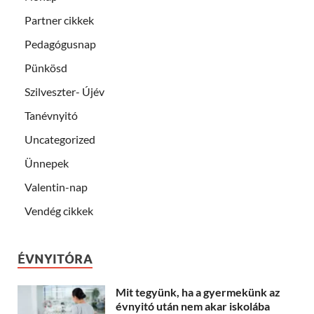
Partner cikkek
Pedagógusnap
Pünkösd
Szilveszter- Újév
Tanévnyitó
Uncategorized
Ünnepek
Valentin-nap
Vendég cikkek
ÉVNYITÓRA
Mit tegyünk, ha a gyermekünk az
évnyitó után nem akar iskolába