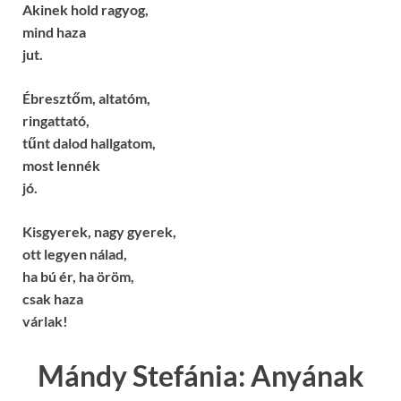
Akinek hold ragyog,
mind haza
jut.
Ébresztőm, altatóm,
ringattató,
tűnt dalod hallgatom,
most lennék
jó.
Kisgyerek, nagy gyerek,
ott legyen nálad,
ha bú ér, ha öröm,
csak haza
várlak!
Mándy Stefánia: Anyának