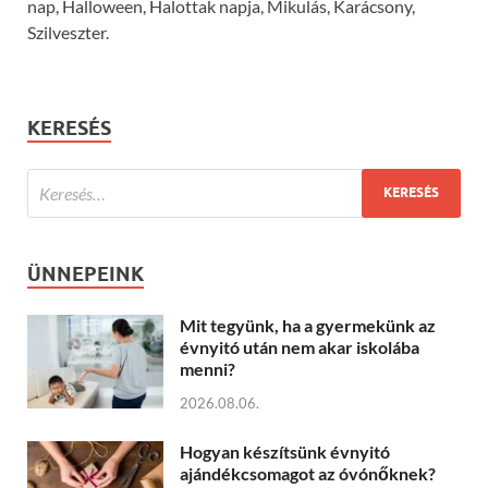
nap, Halloween, Halottak napja, Mikulás, Karácsony,
Szilveszter.
KERESÉS
ÜNNEPEINK
Mit tegyünk, ha a gyermekünk az
évnyitó után nem akar iskolába
menni?
2026.08.06.
Hogyan készítsünk évnyitó
ajándékcsomagot az óvónőknek?