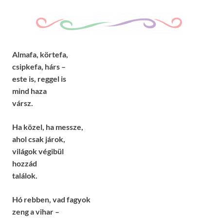
Almafa, körtefa,
csipkefa, hárs –
este is, reggel is
mind haza
vársz.
Ha közel, ha messze,
ahol csak járok,
világok végibül
hozzád
találok.
Hó rebben, vad fagyok
zeng a vihar –