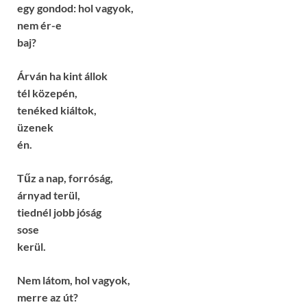
egy gondod: hol vagyok,
nem ér-e
baj?
Árván ha kint állok
tél közepén,
tenéked kiáltok,
üzenek
én.
Tűz a nap, forróság,
árnyad terül,
tiednél jobb jóság
sose
kerül.
Nem látom, hol vagyok,
merre az út?