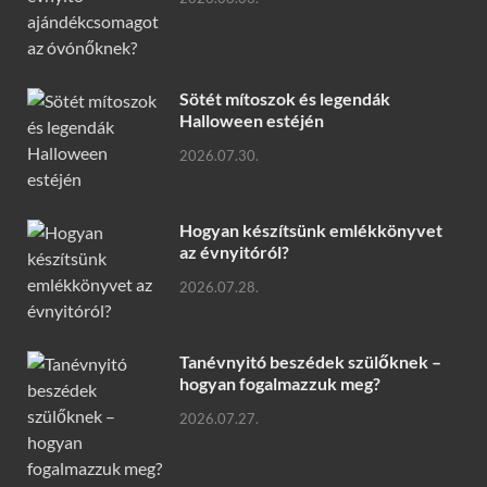
Sötét mítoszok és legendák
Halloween estéjén
2026.07.30.
Hogyan készítsünk emlékkönyvet
az évnyitóról?
2026.07.28.
Tanévnyitó beszédek szülőknek –
hogyan fogalmazzuk meg?
2026.07.27.