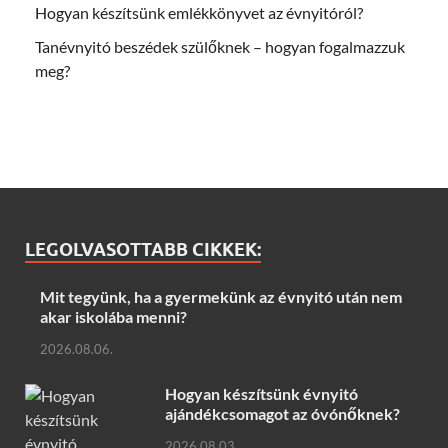
Hogyan készítsünk emlékkönyvet az évnyitóról?
Tanévnyitó beszédek szülőknek – hogyan fogalmazzuk
meg?
LEGOLVASOTTABB CIKKEK:
Mit tegyünk, ha a gyermekünk az évnyitó után nem
akar iskolába menni?
2026.08.06.
Hogyan készítsünk évnyitó
ajándékcsomagot az óvónőknek?
2026.08.03.