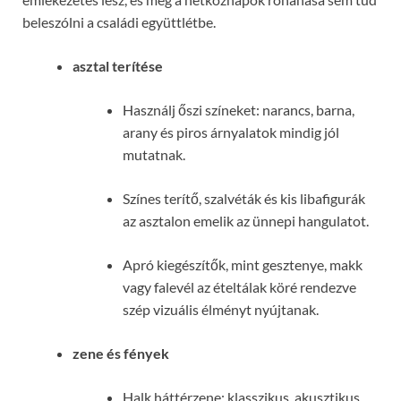
beleszólni a családi együttlétbe.
asztal terítése
Használj őszi színeket: narancs, barna,
arany és piros árnyalatok mindig jól
mutatnak.
Színes terítő, szalvéták és kis libafigurák
az asztalon emelik az ünnepi hangulatot.
Apró kiegészítők, mint gesztenye, makk
vagy falevél az ételtálak köré rendezve
szép vizuális élményt nyújtanak.
zene és fények
Halk háttérzene: klasszikus, akusztikus