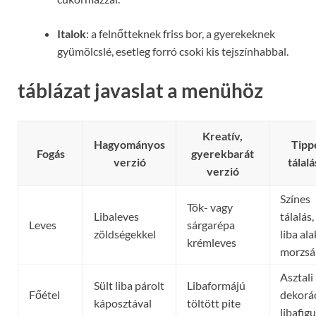
Italok
: a felnőtteknek friss bor, a gyerekeknek
gyümölcslé, esetleg forró csoki kis tejszínhabbal.
táblázat javaslat a menühöz
Kreatív,
Hagyományos
Tipp
Fogás
gyerekbarát
verzió
tálal
verzió
Színes
Tök- vagy
Libaleves
tálalás,
Leves
sárgarépa
zöldségekkel
liba al
krémleves
morzsá
Asztali
Sült liba párolt
Libaformájú
Főétel
dekorá
káposztával
töltött pite
libafig