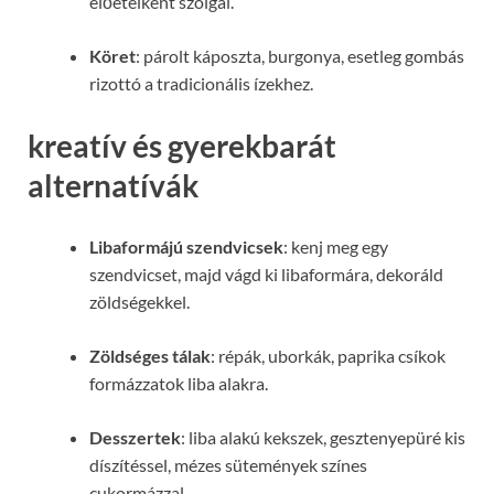
előételként szolgál.
Köret
: párolt káposzta, burgonya, esetleg gombás
rizottó a tradicionális ízekhez.
kreatív és gyerekbarát
alternatívák
Libaformájú szendvicsek
: kenj meg egy
szendvicset, majd vágd ki libaformára, dekoráld
zöldségekkel.
Zöldséges tálak
: répák, uborkák, paprika csíkok
formázzatok liba alakra.
Desszertek
: liba alakú kekszek, gesztenyepüré kis
díszítéssel, mézes sütemények színes
cukormázzal.