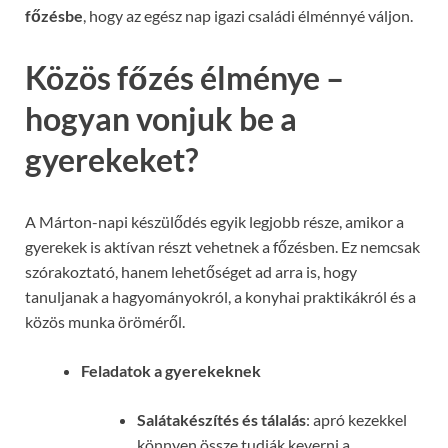
főzésbe
, hogy az egész nap igazi családi élménnyé váljon.
Közös főzés élménye –
hogyan vonjuk be a
gyerekeket?
A Márton-napi készülődés egyik legjobb része, amikor a
gyerekek is aktívan részt vehetnek a főzésben. Ez nemcsak
szórakoztató, hanem lehetőséget ad arra is, hogy
tanuljanak a hagyományokról, a konyhai praktikákról és a
közös munka öröméről.
Feladatok a gyerekeknek
Salátakészítés és tálalás
: apró kezekkel
könnyen össze tudják keverni a