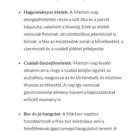
Hagyományos ételek
: A Márton-nap
elengedhetetlen része a sült liba és a párolt
káposzta, valamint a libamáj. Ezek az ételek
nemcsak finomak, de szimbolikus jelentéssel is
bírnak: a liba az évszázadok során a bővelkedést, a
szerencsét és a családi jólétet jelképezte.
Családi összejövetelek
: Márton-nap kiváló
alkalom arra, hogy a család leüljön együtt az
asztalhoz, megossza az év történéseit, és közösen
élvezze az étkezést. A nap így nemcsak
gasztronómiai élmény, hanem a kapcsolatokat
erősítő esemény is.
Bor és jó hangulat
: A Márton-naphoz
hozzátartozik a friss bor kóstolása, ami a
felnőtteknek igazi ünnepi hangulatot teremt. A