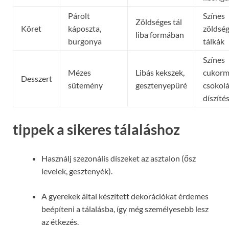
Párolt
Színes
Zöldséges tál
Köret
káposzta,
zöldség
liba formában
burgonya
tálkák
Színes
Mézes
Libás kekszek,
cukorm
Desszert
sütemény
gesztenyepüré
csokol
díszíté
tippek a sikeres tálaláshoz
Használj szezonális díszeket az asztalon (ősz
levelek, gesztenyék).
A gyerekek által készített dekorációkat érdemes
beépíteni a tálalásba, így még személyesebb lesz
az étkezés.