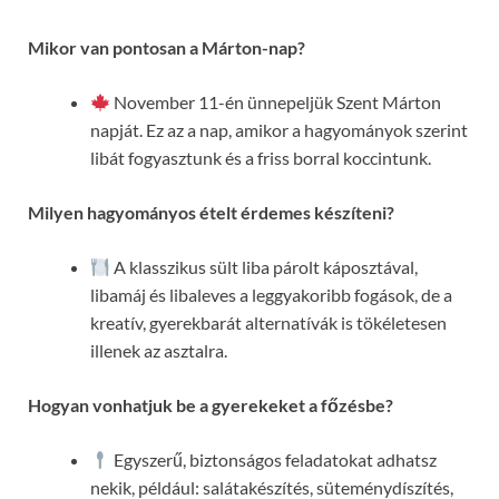
Mikor van pontosan a Márton-nap?
November 11-én ünnepeljük Szent Márton
napját. Ez az a nap, amikor a hagyományok szerint
libát fogyasztunk és a friss borral koccintunk.
Milyen hagyományos ételt érdemes készíteni?
A klasszikus sült liba párolt káposztával,
libamáj és libaleves a leggyakoribb fogások, de a
kreatív, gyerekbarát alternatívák is tökéletesen
illenek az asztalra.
Hogyan vonhatjuk be a gyerekeket a főzésbe?
Egyszerű, biztonságos feladatokat adhatsz
nekik, például: salátakészítés, süteménydíszítés,