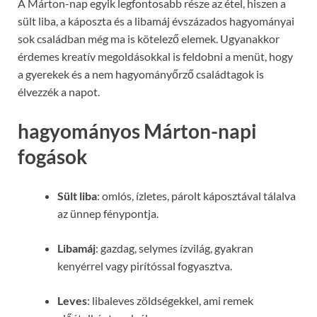
A Márton-nap egyik legfontosabb része az étel, hiszen a
sült liba, a káposzta és a libamáj évszázados hagyományai
sok családban még ma is kötelező elemek. Ugyanakkor
érdemes kreatív megoldásokkal is feldobni a menüt, hogy
a gyerekek és a nem hagyományőrző családtagok is
élvezzék a napot.
hagyományos Márton-napi
fogások
Sült liba
: omlós, ízletes, párolt káposztával tálalva
az ünnep fénypontja.
Libamáj
: gazdag, selymes ízvilág, gyakran
kenyérrel vagy pirítóssal fogyasztva.
Leves
: libaleves zöldségekkel, ami remek