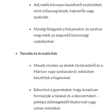
Adj nekik könnyen kezelhető eszközöket,
mint műanyag kések, habverők vagy
spatulák.
Mindig felügyeld a folyamatot, és tanítsd
meg nekik az alapvető biztonsági
szabályokat.
Tanulás és kreativitás
Mesélj röviden az ételek történetéről és a
Márton-napi szokásokról, miközben
készítitek a fogásokat.
Bátorítsd a gyerekeket, hogy kreatívan
formázzák a tálakat és a desszerteket –
például zöldségekből libaformát vagy
színes mintákat.