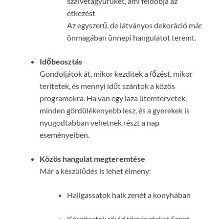
szalvétagyűrűket, ami feldobja az
étkezést
Az egyszerű, de látványos dekoráció már
önmagában ünnepi hangulatot teremt.
Időbeosztás
Gondoljátok át, mikor kezditek a főzést, mikor
terítetek, és mennyi időt szántok a közös
programokra. Ha van egy laza ütemtervetek,
minden gördülékenyebb lesz, és a gyerekek is
nyugodtabban vehetnek részt a nap
eseményeiben.
Közös hangulat megteremtése
Már a készülődés is lehet élmény:
Hallgassatok halk zenét a konyhában
Készítsetek rövid történeteket Szent