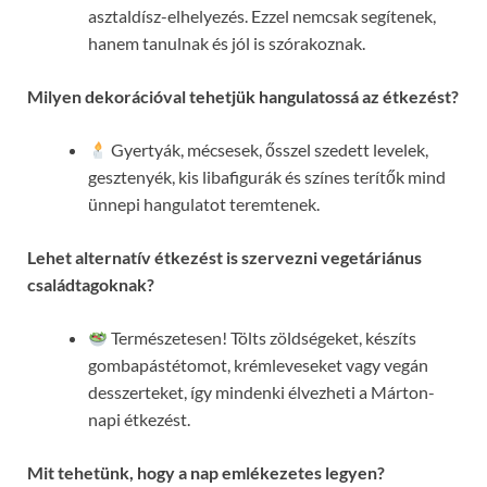
asztaldísz-elhelyezés. Ezzel nemcsak segítenek,
hanem tanulnak és jól is szórakoznak.
Milyen dekorációval tehetjük hangulatossá az étkezést?
Gyertyák, mécsesek, ősszel szedett levelek,
gesztenyék, kis libafigurák és színes terítők mind
ünnepi hangulatot teremtenek.
Lehet alternatív étkezést is szervezni vegetáriánus
családtagoknak?
Természetesen! Tölts zöldségeket, készíts
gombapástétomot, krémleveseket vagy vegán
desszerteket, így mindenki élvezheti a Márton-
napi étkezést.
Mit tehetünk, hogy a nap emlékezetes legyen?