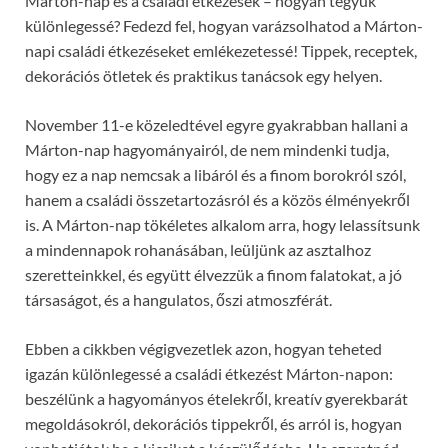
Márton-nap és a családi étkezések – hogyan tegyük
különlegessé? Fedezd fel, hogyan varázsolhatod a Márton-
napi családi étkezéseket emlékezetessé! Tippek, receptek,
dekorációs ötletek és praktikus tanácsok egy helyen.
November 11-e közeledtével egyre gyakrabban hallani a
Márton-nap hagyományairól, de nem mindenki tudja,
hogy ez a nap nemcsak a libáról és a finom borokról szól,
hanem a családi összetartozásról és a közös élményekről
is. A Márton-nap tökéletes alkalom arra, hogy lelassítsunk
a mindennapok rohanásában, leüljünk az asztalhoz
szeretteinkkel, és együtt élvezzük a finom falatokat, a jó
társaságot, és a hangulatos, őszi atmoszférát.
Ebben a cikkben végigvezetlek azon, hogyan teheted
igazán különlegessé a családi étkezést Márton-napon:
beszélünk a hagyományos ételekről, kreatív gyerekbarát
megoldásokról, dekorációs tippekről, és arról is, hogyan