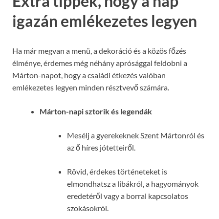
Extra tippek, hogy a nap
igazán emlékezetes legyen
Ha már megvan a menü, a dekoráció és a közös főzés
élménye, érdemes még néhány aprósággal feldobni a
Márton-napot, hogy a családi étkezés valóban
emlékezetes legyen minden résztvevő számára.
Márton-napi sztorik és legendák
Mesélj a gyerekeknek Szent Mártonról és
az ő híres jótetteiről.
Rövid, érdekes történeteket is
elmondhatsz a libákról, a hagyományok
eredetéről vagy a borral kapcsolatos
szokásokról.