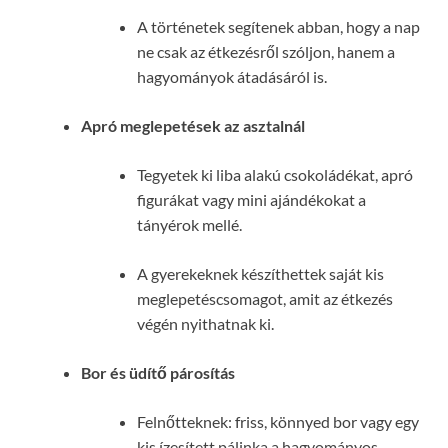
A történetek segítenek abban, hogy a nap
ne csak az étkezésről szóljon, hanem a
hagyományok átadásáról is.
Apró meglepetések az asztalnál
Tegyetek ki liba alakú csokoládékat, apró
figurákat vagy mini ajándékokat a
tányérok mellé.
A gyerekeknek készíthettek saját kis
meglepetéscsomagot, amit az étkezés
végén nyithatnak ki.
Bor és üdítő párosítás
Felnőtteknek: friss, könnyed bor vagy egy
kis ízesített pálinka a hagyományos