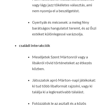
vagy lágy jazz tökéletes választás, ami
nem nyomja el a beszélgetést.
Gyertyák és mécsesek: a meleg fény
barátságos hangulatot teremt, és az őszi
estéket különlegessé varázsolja.
családi interakciók
Meséljetek Szent Mártonról vagy a
libákról rövid történeteket az étkezés
közben.
Játsszatok apró Márton-napi játékokat:
ki tud több libaformát rajzolni, vagy ki
találja ki a legkreatívabb tálalást.
Fotózzátok le az asztalt és a közös