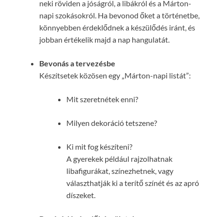
neki röviden a jóságról, a libákról és a Márton-
napi szokásokról. Ha bevonod őket a történetbe,
könnyebben érdeklődnek a készülődés iránt, és
jobban értékelik majd a nap hangulatát.
Bevonás a tervezésbe
Készítsetek közösen egy „Márton-napi listát”:
Mit szeretnétek enni?
Milyen dekoráció tetszene?
Ki mit fog készíteni?
A gyerekek például rajzolhatnak
libafigurákat, színezhetnek, vagy
választhatják ki a terítő színét és az apró
díszeket.