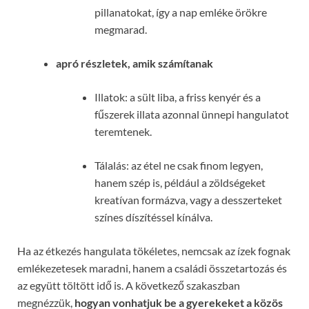
pillanatokat, így a nap emléke örökre
megmarad.
apró részletek, amik számítanak
Illatok: a sült liba, a friss kenyér és a
fűszerek illata azonnal ünnepi hangulatot
teremtenek.
Tálalás: az étel ne csak finom legyen,
hanem szép is, például a zöldségeket
kreatívan formázva, vagy a desszerteket
színes díszítéssel kínálva.
Ha az étkezés hangulata tökéletes, nemcsak az ízek fognak
emlékezetesek maradni, hanem a családi összetartozás és
az együtt töltött idő is. A következő szakaszban
megnézzük,
hogyan vonhatjuk be a gyerekeket a közös