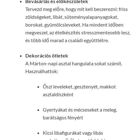
Bevásárlás és előkészületek
Tervezd meg előre, hogy mit kell beszerezni: friss
zöldségeket, libát, süteményalapanyagokat,
borokat, gyümölcsleveket. Ha mindent időben
megveszel, az ételkészítés stresszmentesebb lesz,
és több idő marad a családi együttlétre.
Dekorációs ötletek
A Márton-napi asztal hangulata sokat számít.
Használhattok:
Őszi leveleket, gesztenyét, makkot
asztaldíszként
Gyertyákat és mécseseket a meleg,
barátságos fényért
Kicsi libafigurákat vagy libás