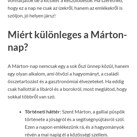
vonhatjátok be a kicsiket a készülődésbe. Ha szeretnéd,
hogy ez a nap ne csak az ízekről, hanem az emlékekről is
szóljon, jó helyen jársz!
Miért különleges a Márton-
nap?
A Márton-nap nemcsak egy a sok őszi ünnep közül, hanem
egy olyan alkalom, ami ötvözi a hagyományt, a családi
összetartozást és a gasztronómiai élvezeteket. Ha eddig
csak hallottál a libáról és a borokról, most meglátod, hogy
sokkal többről van szó.
Történeti háttér
: Szent Márton, a galliai püspök
története a jóságról és a segítségnyújtásról szól.
Ezen a napon emlékezünk rá, és a hagyományok
révén a mai napig él a közösségi szellem.