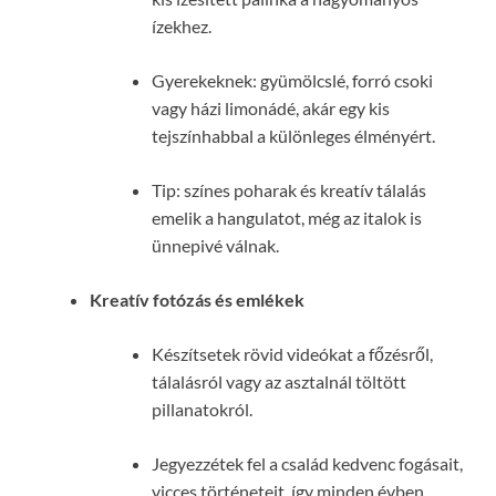
ízekhez.
Gyerekeknek: gyümölcslé, forró csoki
vagy házi limonádé, akár egy kis
tejszínhabbal a különleges élményért.
Tip: színes poharak és kreatív tálalás
emelik a hangulatot, még az italok is
ünnepivé válnak.
Kreatív fotózás és emlékek
Készítsetek rövid videókat a főzésről,
tálalásról vagy az asztalnál töltött
pillanatokról.
Jegyezzétek fel a család kedvenc fogásait,
vicces történeteit, így minden évben