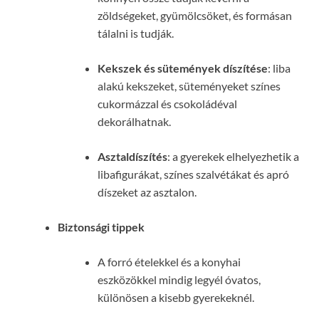
zöldségeket, gyümölcsöket, és formásan
tálalni is tudják.
Kekszek és sütemények díszítése
: liba
alakú kekszeket, süteményeket színes
cukormázzal és csokoládéval
dekorálhatnak.
Asztaldíszítés
: a gyerekek elhelyezhetik a
libafigurákat, színes szalvétákat és apró
díszeket az asztalon.
Biztonsági tippek
A forró ételekkel és a konyhai
eszközökkel mindig legyél óvatos,
különösen a kisebb gyerekeknél.