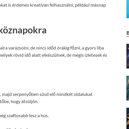
kat is érdemes kreatívan felhasználni, például másnap
tköznapokra
a varázsolni, de nincs időd órákig főzni, a gyors liba
elyek rövid idő alatt elkészülnek, de mégis ízletesek és
, majd serpenyőben süsd elő mindkét oldalukat
tőbe, hogy átsüljön.
ég szaftosabb lesz a hús.