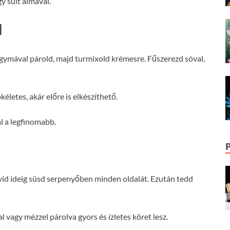
y sült almával.
l
agymával párold, majd turmixold krémesre. Fűszerezd sóval,
életes, akár előre is elkészíthető.
al a legfinomabb.
övid ideig süsd serpenyőben minden oldalát. Ezután tedd
l vagy mézzel párolva gyors és ízletes köret lesz.