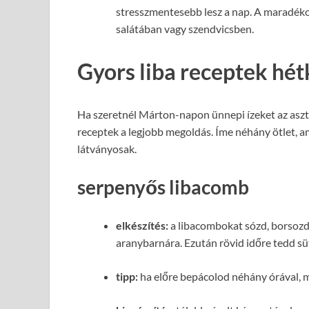
stresszmentesebb lesz a nap. A maradéko
salátában vagy szendvicsben.
Gyors liba receptek hé
Ha szeretnél Márton-napon ünnepi ízeket az asztalr
receptek a legjobb megoldás. Íme néhány ötlet, am
látványosak.
serpenyős libacomb
elkészítés:
a libacombokat sózd, borsozd
aranybarnára. Ezután rövid időre tedd sü
tipp:
ha előre bepácolod néhány órával, m