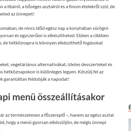
libáról, a bőséges asztalról és a finom ételekről szól, de
zheted az ünnepet!
akomában, de nincs időd egész nap a konyhában sürögni-
gyorsan és egyszerűen is elkészítheted. Ebben a cikkben
m, de hétköznapra is könnyen elkészíthető fogásokat
ket, vegetáriánus alternatívákat, ízletes desszerteket és
 hétköznapokon is különleges legyen. Készülj fel az
yek garantáltan feldobják a napodat!
api menü összeállításakor
ár az természetesen a főszereplő –, hanem az egész asztal
néd, hogy a menü gyorsan elkészüljön, de mégis ünnepi
.