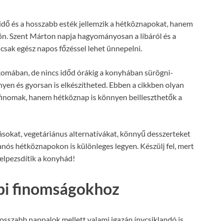
idő és a hosszabb esték jellemzik a hétköznapokat, hanem
ön. Szent Márton napja hagyományosan a libáról és a
y csak egész napos főzéssel lehet ünnepelni.
akomában, de nincs időd órákig a konyhában sürögni-
nyen és gyorsan is elkészítheted. Ebben a cikkben olyan
finomak, hanem hétköznap is könnyen beilleszthetők a
ásokat, vegetáriánus alternatívákat, könnyű desszerteket
nós hétköznapokon is különleges legyen. Készülj fel, mert
felpezsdítik a konyhád!
pi finomságokhoz
osszabb nappalok mellett valami igazán ínycsiklandó is