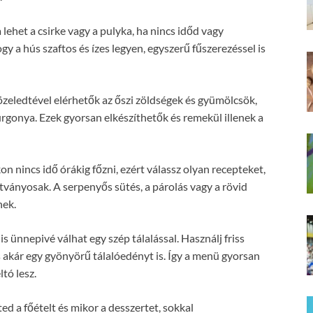
a lehet a csirke vagy a pulyka, ha nincs időd vagy
gy a hús szaftos és ízes legyen, egyszerű fűszerezéssel is
eledtével elérhetők az őszi zöldségek és gyümölcsök,
urgonya. Ezek gyorsan elkészíthetők és remekül illenek a
 nincs idő órákig főzni, ezért válassz olyan recepteket,
tványosak. A serpenyős sütés, a párolás vagy a rövid
nek.
s ünnepivé válhat egy szép tálalással. Használj friss
s akár egy gyönyörű tálalóedényt is. Így a menü gyorsan
tó lesz.
ed a főételt és mikor a desszertet, sokkal