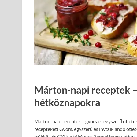
Márton-napi receptek –
hétköznapokra
Márton-napi receptek – gyors és egyszerű ötlete
recepteket! Gyors, egyszerű és ínycsiklandó ötle
trükkök és GYIK a tökéletes ünnepi hangulathoz.