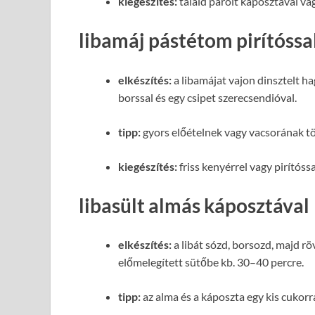
kiegészítés:
tálald párolt káposztával vag
libamáj pástétom pirítóssa
elkészítés:
a libamájat vajon dinsztelt h
borssal és egy csipet szerecsendióval.
tipp:
gyors előételnek vagy vacsorának tök
kiegészítés:
friss kenyérrel vagy pirítóss
libasült almás káposztával
elkészítés:
a libát sózd, borsozd, majd r
előmelegített sütőbe kb. 30–40 percre.
tipp:
az alma és a káposzta egy kis cukorra