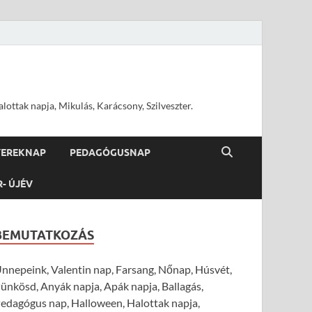
ottak napja, Mikulás, Karácsony, Szilveszter.
YEREKNAP
PEDAGÓGUSNAP
R- ÚJÉV
BEMUTATKOZÁS
nnepeink, Valentin nap, Farsang, Nőnap, Húsvét,
ünkösd, Anyák napja, Apák napja, Ballagás,
edagógus nap, Halloween, Halottak napja,