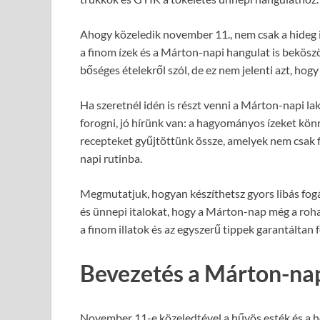
Ahogy közeledik november 11., nem csak a hideg 
a finom ízek és a Márton-napi hangulat is bekösz
bőséges ételekről szól, de ez nem jelenti azt, hog
Ha szeretnél idén is részt venni a Márton-napi l
forogni, jó hírünk van: a hagyományos ízeket kön
recepteket gyűjtöttünk össze, amelyek nem csak 
napi rutinba.
Megmutatjuk, hogyan készíthetsz gyors libás fog
és ünnepi italokat, hogy a Márton-nap még a roha
a finom illatok és az egyszerű tippek garantáltan 
Bevezetés a Márton-na
November 11-e közeledtével a hűvös esték és a h