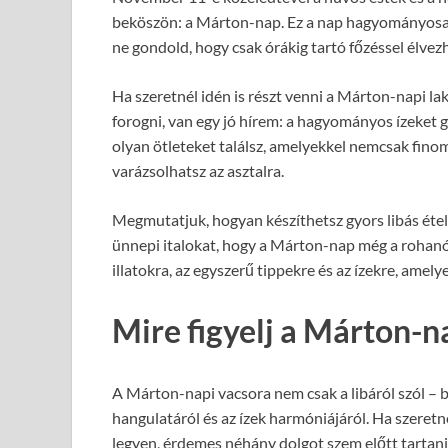
beköszön: a Márton-nap. Ez a nap hagyományosan a 
ne gondold, hogy csak órákig tartó főzéssel élve
Ha szeretnél idén is részt venni a Márton-napi l
forogni, van egy jó hírem: a hagyományos ízeket 
olyan ötleteket találsz, amelyekkel nemcsak fino
varázsolhatsz az asztalra.
Megmutatjuk, hogyan készíthetsz gyors libás étele
ünnepi italokat, hogy a Márton-nap még a rohanós
illatokra, az egyszerű tippekre és az ízekre, amel
Mire figyelj a Márton-n
A Márton-napi vacsora nem csak a libáról szól – b
hangulatáról és az ízek harmóniájáról. Ha szeret
legyen, érdemes néhány dolgot szem előtt tartani