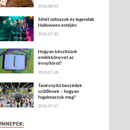
2026.08.03.
Sötét mítoszok és legendák
Halloween estéjén
2026.07.30.
Hogyan készítsünk
emlékkönyvet az
évnyitóról?
2026.07.28.
Tanévnyitó beszédek
szülőknek – hogyan
fogalmazzuk meg?
2026.07.27.
ÜNNEPEK: