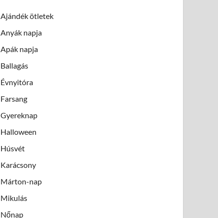
Ajándék ötletek
Anyák napja
Apák napja
Ballagás
Évnyitóra
Farsang
Gyereknap
Halloween
Húsvét
Karácsony
Márton-nap
Mikulás
Nőnap