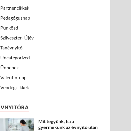
Partner cikkek
Pedagógusnap
Pünkösd
Szilveszter- Újév
Tanévnyitó
Uncategorized
Ünnepek
Valentin-nap
Vendég cikkek
ÉVNYITÓRA
Mit tegyünk, ha a
gyermekünk az évnyitó után