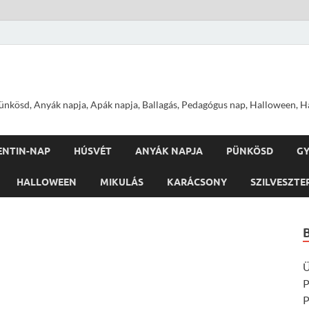
nkösd, Anyák napja, Apák napja, Ballagás, Pedagógus nap, Halloween, Hal
ENTIN-NAP
HÚSVÉT
ANYÁK NAPJA
PÜNKÖSD
G
HALLOWEEN
MIKULÁS
KARÁCSONY
SZILVESZTE
Ü
P
P