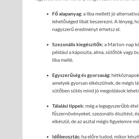
Fő alapanyag:
a liba mellett jó alternatív
lehetőséged libát beszerezni. A lényeg, ho
nagyszerű eredményt érhetsz el.
Szezonális kiegészítők:
a Márton-nap köz
például a káposzta, alma, sütőtök vagy b
liba mellé.
Egyszerűség és gyorsaság:
hétköznapokon
amelyek gyorsan elkészülnek, de mégis lá
sütőben sütés mind jó megoldások lehet
Tálalási tippek:
még a legegyszerűbb étel i
fűszernövényeket, szezonális díszítést, é
elkészül, de az asztal mégis figyelemre mél
Időbeosztás:
ha előre tudod, mikor készít