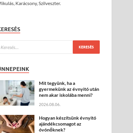
ikulás, Karácsony, Szilveszter.
KERESÉS
ÜNNEPEINK
Mit tegyünk, ha a
gyermekünk az évnyitó után
nem akar iskolába menni?
2026.08.06.
Hogyan készítsünk évnyitó
ajándékcsomagot az
óvónőknek?