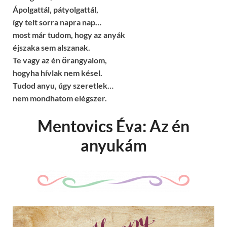
Ápolgattál, pátyolgattál,
így telt sorra napra nap…
most már tudom, hogy az anyák
éjszaka sem alszanak.
Te vagy az én őrangyalom,
hogyha hívlak nem késel.
Tudod anyu, úgy szeretlek…
nem mondhatom elégszer.
Mentovics Éva: Az én
anyukám