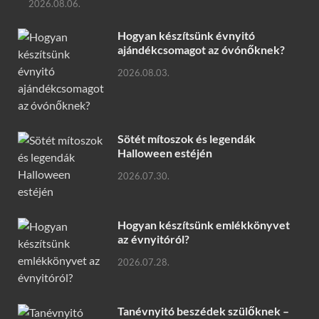
2026.08.06.
Hogyan készítsünk évnyitó
ajándékcsomagot az óvónőknek?
2026.08.03.
Sötét mítoszok és legendák
Halloween estéjén
2026.07.30.
Hogyan készítsünk emlékkönyvet
az évnyitóról?
2026.07.28.
Tanévnyitó beszédek szülőknek –