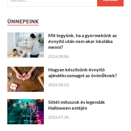
ÜNNEPEINK
Mit tegyünk, ha a gyermekünk az
évnyitó után nem akar iskolába
menni?
2026.08.06.
Hogyan készítsünk évnyitó
ajándékcsomagot az óvónőknek?
2026.08.03.
Sötét mítoszok és legendák
Halloween estéjén
2026.07.30.