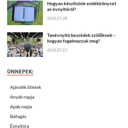
Hogyan készítsünk emlékkönyvet
az évnyitóról?
2026.07.28.
Tanévnyitó beszédek szülőknek –
hogyan fogalmazzuk meg?
2026.07.27.
ÜNNEPEK:
Ajándék ötletek
Anyák napja
Apák napja
Ballagás
Évnyitóra