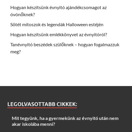
Hogyan készítsünk évnyitó ajándékcsomagot az
óvónőknek?
Sötét mítoszok és legendák Halloween estéjén
Hogyan készítsünk emlékkönyvet az évnyitóról?
Tanévnyitó beszédek szülőknek – hogyan fogalmazzuk
meg?
LEGOLVASOTTABB CIKKEK:
Mit tegyünk, ha a gyermekünk az évnyitó után nem
akar iskolába menni?