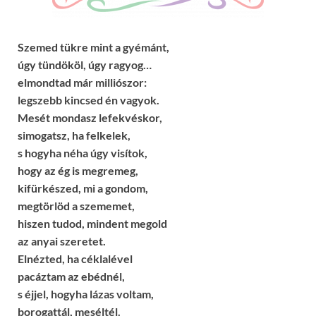
Szemed tükre mint a gyémánt,
úgy tündököl, úgy ragyog…
elmondtad már milliószor:
legszebb kincsed én vagyok.
Mesét mondasz lefekvéskor,
simogatsz, ha felkelek,
s hogyha néha úgy visítok,
hogy az ég is megremeg,
kifürkészed, mi a gondom,
megtörlöd a szememet,
hiszen tudod, mindent megold
az anyai szeretet.
Elnézted, ha céklalével
pacáztam az ebédnél,
s éjjel, hogyha lázas voltam,
borogattál, meséltél.