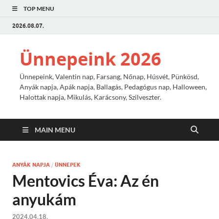
TOP MENU
2026.08.07.
Ünnepeink 2026
Ünnepeink, Valentin nap, Farsang, Nőnap, Húsvét, Pünkösd,
Anyák napja, Apák napja, Ballagás, Pedagógus nap, Halloween,
Halottak napja, Mikulás, Karácsony, Szilveszter.
MAIN MENU
ANYÁK NAPJA
/
ÜNNEPEK
Mentovics Éva: Az én
anyukám
2024.04.18.