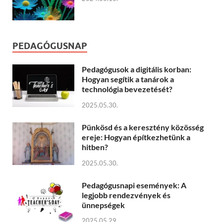
PEDAGÓGUSNAP
Pedagógusok a digitális korban:
Hogyan segítik a tanárok a
technológia bevezetését?
2025.05.30.
Pünkösd és a keresztény közösség
ereje: Hogyan építkezhetünk a
hitben?
2025.05.30.
Pedagógusnapi események: A
legjobb rendezvények és
ünnepségek
2025.05.29.