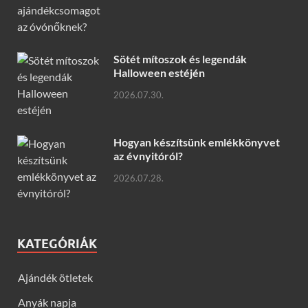
Sötét mítoszok és legendák
Halloween estéjén
2026.07.30.
Hogyan készítsünk emlékkönyvet
az évnyitóról?
2026.07.28.
KATEGÓRIÁK
Ajándék ötletek
Anyák napja