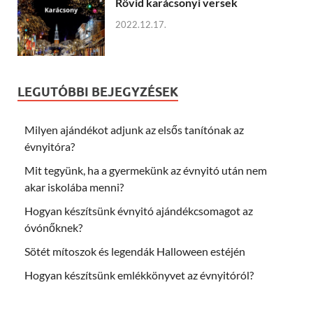
Rövid karácsonyi versek
2022.12.17.
LEGUTÓBBI BEJEGYZÉSEK
Milyen ajándékot adjunk az elsős tanítónak az
évnyitóra?
Mit tegyünk, ha a gyermekünk az évnyitó után nem
akar iskolába menni?
Hogyan készítsünk évnyitó ajándékcsomagot az
óvónőknek?
Sötét mítoszok és legendák Halloween estéjén
Hogyan készítsünk emlékkönyvet az évnyitóról?