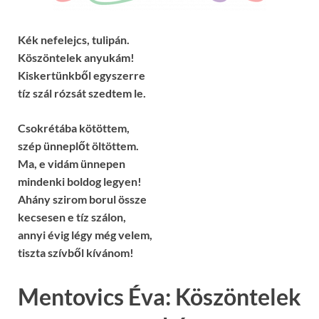
Kék nefelejcs, tulipán.
Köszöntelek anyukám!
Kiskertünkből egyszerre
tíz szál rózsát szedtem le.
Csokrétába kötöttem,
szép ünneplőt öltöttem.
Ma, e vidám ünnepen
mindenki boldog legyen!
Ahány szirom borul össze
kecsesen e tíz szálon,
annyi évig légy még velem,
tiszta szívből kívánom!
Mentovics Éva: Köszöntelek