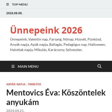
TOP MENU
2026.08.08.
Ünnepeink 2026
Ünnepeink, Valentin nap, Farsang, Nőnap, Húsvét, Pünkösd,
Anyák napja, Apák napja, Ballagás, Pedagógus nap, Halloween,
Halottak napja, Mikulás, Karácsony, Szilveszter.
MAIN MENU
ANYÁK NAPJA
/
ÜNNEPEK
Mentovics Éva: Köszöntelek
anyukám
2024.04.21.