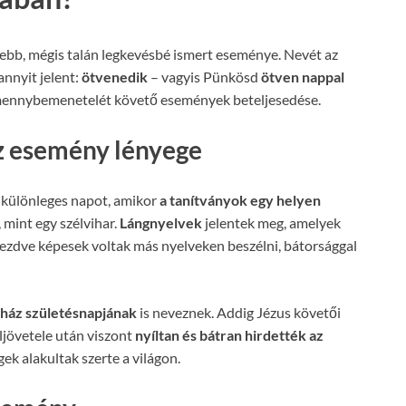
ebb, mégis talán legkevésbé ismert eseménye. Nevét az
nnyit jelent:
ötvenedik
– vagyis Pünkösd
ötven nappal
 mennybemenetelét követő események beteljesedése.
az esemény lényege
 a különleges napot, amikor
a tanítványok egy helyen
 mint egy szélvihar.
Lángnyelvek
jelentek meg, amelyek
kezdve képesek voltak más nyelveken beszélni, bátorsággal
ház születésnapjának
is neveznek. Addig Jézus követői
eljövetele után viszont
nyíltan és bátran hirdették az
ek alakultak szerte a világon.