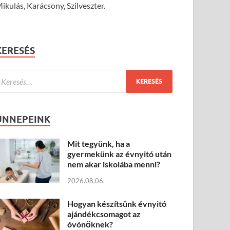
ikulás, Karácsony, Szilveszter.
KERESÉS
ÜNNEPEINK
Mit tegyünk, ha a
gyermekünk az évnyitó után
nem akar iskolába menni?
2026.08.06.
Hogyan készítsünk évnyitó
ajándékcsomagot az
óvónőknek?