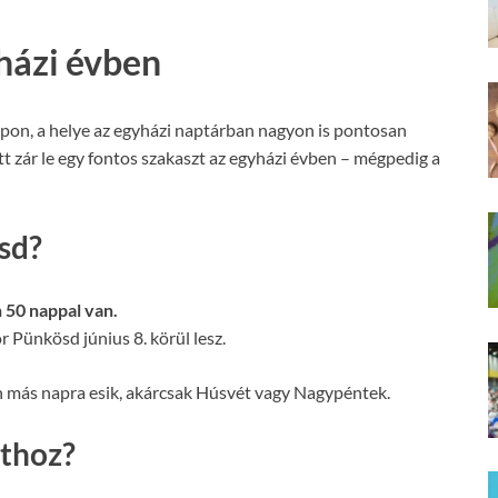
házi évben
on, a helye az egyházi naptárban nagyon is pontosan
ütt zár le egy fontos szakaszt az egyházi évben – mégpedig a
sd?
 50 nappal van.
r Pünkösd június 8. körül lesz.
n más napra esik, akárcsak Húsvét vagy Nagypéntek.
thoz?