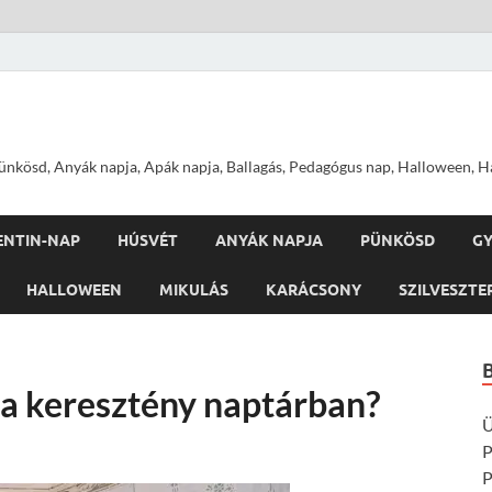
nkösd, Anyák napja, Apák napja, Ballagás, Pedagógus nap, Halloween, Hal
ENTIN-NAP
HÚSVÉT
ANYÁK NAPJA
PÜNKÖSD
G
HALLOWEEN
MIKULÁS
KARÁCSONY
SZILVESZTE
 a keresztény naptárban?
Ü
P
P