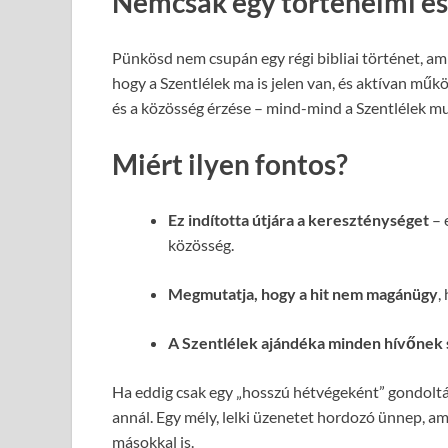
Nemcsak egy történelmi e
Pünkösd nem csupán egy régi bibliai történet, am
hogy a Szentlélek ma is jelen van, és aktívan működ
és a közösség érzése – mind-mind a Szentlélek m
Miért ilyen fontos?
Ez indította útjára a kereszténységet
– 
közösség.
Megmutatja, hogy a hit nem magánügy
,
A Szentlélek ajándéka minden hívőnek 
Ha eddig csak egy „hosszú hétvégeként” gondoltá
annál. Egy mély, lelki üzenetet hordozó ünnep, ami
másokkal is.