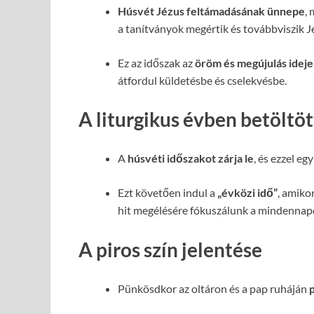
Húsvét Jézus feltámadásának ünnepe
,
a tanítványok megértik és továbbviszik J
Ez az időszak az
öröm és megújulás ideje
átfordul küldetésbe és cselekvésbe.
A liturgikus évben betöltöt
A
húsvéti időszakot zárja le
, és ezzel eg
Ezt követően indul a
„évközi idő”
, amiko
hit megélésére fókuszálunk a mindennap
A piros szín jelentése
Pünkösdkor az oltáron és a pap ruháján
p