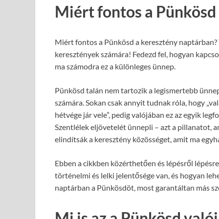
Miért fontos a Pünkösd
Miért fontos a Pünkösd a keresztény naptárban? 
keresztények számára! Fedezd fel, hogyan kapcsoló
ma számodra ez a különleges ünnep.
Pünkösd talán nem tartozik a legismertebb ünnepe
számára. Sokan csak annyit tudnak róla, hogy „va
hétvége jár vele”, pedig valójában ez az egyik le
Szentlélek eljövetelét ünnepli – azt a pillanatot
elindítsák a keresztény közösséget, amit ma egy
Ebben a cikkben közérthetően és lépésről lépésr
történelmi és lelki jelentősége van, és hogyan le
naptárban a Pünkösdöt, most garantáltan más sz
Mi is az a Pünkösd való