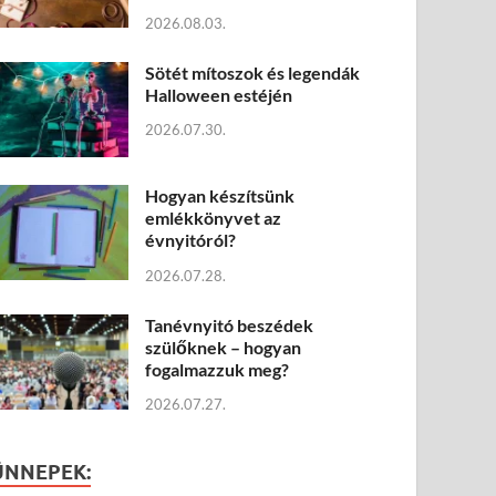
2026.08.03.
Sötét mítoszok és legendák
Halloween estéjén
2026.07.30.
Hogyan készítsünk
emlékkönyvet az
évnyitóról?
2026.07.28.
Tanévnyitó beszédek
szülőknek – hogyan
fogalmazzuk meg?
2026.07.27.
ÜNNEPEK: