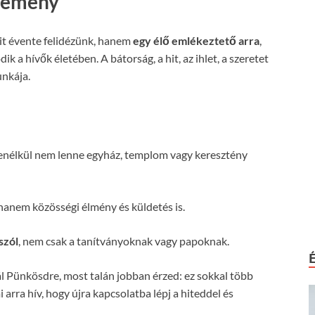
semény
it évente felidézünk, hanem
egy élő emlékeztető arra
,
ik a hívők életében. A bátorság, a hit, az ihlet, a szeretet
unkája.
enélkül nem lenne egyház, templom vagy keresztény
 hanem közösségi élmény és küldetés is.
szól
, nem csak a tanítványoknak vagy papoknak.
l Pünkösdre, most talán jobban érzed: ez sokkal több
 arra hív, hogy újra kapcsolatba lépj a hiteddel és