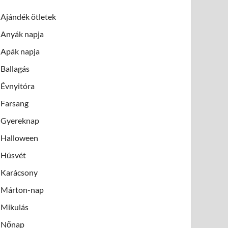
Ajándék ötletek
Anyák napja
Apák napja
Ballagás
Évnyitóra
Farsang
Gyereknap
Halloween
Húsvét
Karácsony
Márton-nap
Mikulás
Nőnap