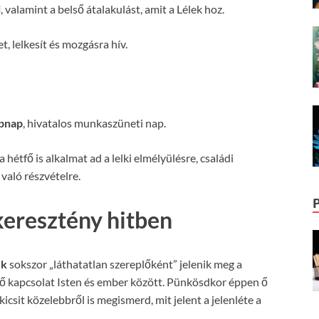
i
, valamint a belső átalakulást, amit a Lélek hoz.
t, lelkesít és mozgásra hív.
epnap
, hivatalos munkaszüneti nap.
a hétfő is alkalmat ad a lelki elmélyülésre, családi
való részvételre.
keresztény hitben
ek
sokszor „láthatatlan szereplőként” jelenik meg a
lő kapcsolat Isten és ember között. Pünkösdkor éppen ő
icsit közelebbről is megismerd, mit jelent a jelenléte a