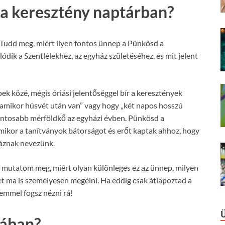
 a keresztény naptárban?
Tudd meg, miért ilyen fontos ünnep a Pünkösd a
dik a Szentlélekhez, az egyház születéséhez, és mit jelent
k közé, mégis óriási jelentőséggel bír a keresztények
lamikor húsvét után van” vagy hogy „két napos hosszú
gfontosabb mérföldkő az egyházi évben. Pünkösd a
, amikor a tanítványok bátorságot és erőt kaptak ahhoz, hogy
háznak nevezünk.
e mutatom meg, miért olyan különleges ez az ünnep, milyen
het ma is személyesen megélni. Ha eddig csak átlapoztad a
emmel fogsz nézni rá!
jában?