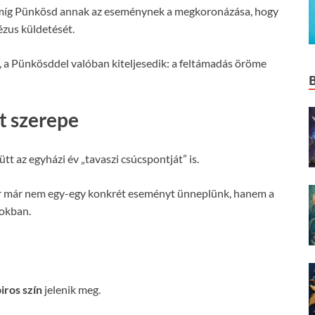
 míg Pünkösd annak az eseménynek a megkoronázása, hogy
ézus küldetését.
, a Pünkösddel valóban kiteljesedik: a feltámadás öröme
t szerepe
yütt az egyházi év „tavaszi csúcspontját” is.
r már nem egy-egy konkrét eseményt ünneplünk, hanem a
okban.
iros szín
jelenik meg.