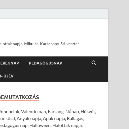
ottak napja, Mikulás, Karácsony, Szilveszter.
YEREKNAP
PEDAGÓGUSNAP
R- ÚJÉV
BEMUTATKOZÁS
nnepeink, Valentin nap, Farsang, Nőnap, Húsvét,
ünkösd, Anyák napja, Apák napja, Ballagás,
edagógus nap, Halloween, Halottak napja,