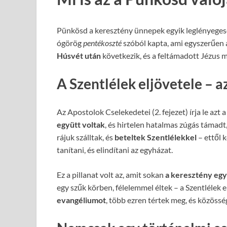
Pünkösd a keresztény ünnepek egyik leglényeges
ógörög
pentékoszté
szóból kapta, ami egyszerűen a
Húsvét után
következik, és a feltámadott Jézus
A Szentlélek eljövetele – 
Az Apostolok Cselekedetei (2. fejezet) írja le azt
együtt voltak
, és hirtelen hatalmas zúgás támadt,
rájuk szálltak, és
beteltek Szentlélekkel
– ettől 
tanítani, és elindítani az egyházat.
Ez a pillanat volt az, amit sokan
a keresztény egy
egy szűk körben, félelemmel éltek – a Szentlélek 
evangéliumot
, több ezren tértek meg, és közösség