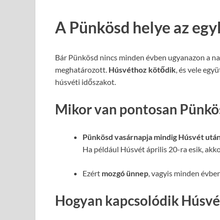
A Pünkösd helye az egy
Bár Pünkösd nincs minden évben ugyanazon a nap
meghatározott.
Húsvéthoz kötődik
, és vele egy
húsvéti időszakot.
Mikor van pontosan Pünkö
Pünkösd vasárnapja mindig Húsvét után
Ha például Húsvét április 20-ra esik, akko
Ezért
mozgó ünnep
, vagyis minden évbe
Hogyan kapcsolódik Húsvé