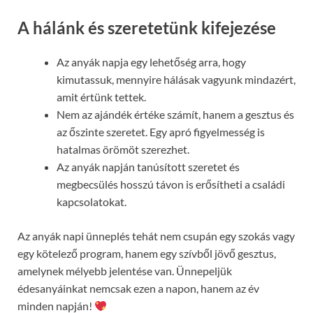
A hálánk és szeretetünk kifejezése
Az anyák napja egy lehetőség arra, hogy
kimutassuk, mennyire hálásak vagyunk mindazért,
amit értünk tettek.
Nem az ajándék értéke számít, hanem a gesztus és
az őszinte szeretet. Egy apró figyelmesség is
hatalmas örömöt szerezhet.
Az anyák napján tanúsított szeretet és
megbecsülés hosszú távon is erősítheti a családi
kapcsolatokat.
Az anyák napi ünneplés tehát nem csupán egy szokás vagy
egy kötelező program, hanem egy szívből jövő gesztus,
amelynek mélyebb jelentése van. Ünnepeljük
édesanyáinkat nemcsak ezen a napon, hanem az év
minden napján!