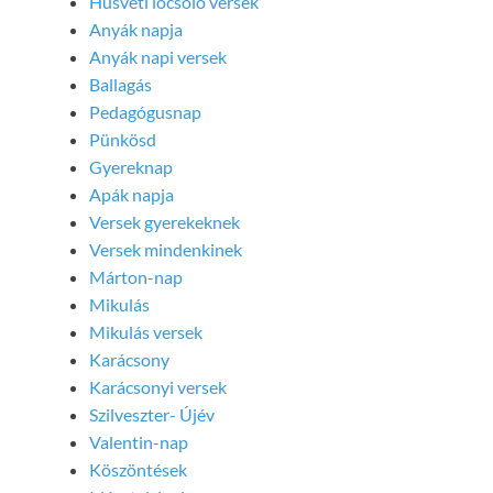
Húsvéti locsoló versek
Anyák napja
Anyák napi versek
Ballagás
Pedagógusnap
Pünkösd
Gyereknap
Apák napja
Versek gyerekeknek
Versek mindenkinek
Márton-nap
Mikulás
Mikulás versek
Karácsony
Karácsonyi versek
Szilveszter- Újév
Valentin-nap
Köszöntések