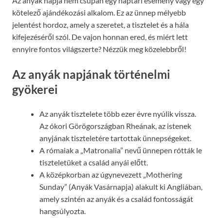
Az anyák napja nem csupán egy naptári esemény vagy egy
kötelező ajándékozási alkalom. Ez az ünnep mélyebb
jelentést hordoz, amely a szeretet, a tisztelet és a hála
kifejezéséről szól. De vajon honnan ered, és miért lett
ennyire fontos világszerte? Nézzük meg közelebbről!
Az anyák napjának történelmi
gyökerei
Az anyák tisztelete több ezer évre nyúlik vissza.
Az ókori Görögországban Rheának, az istenek
anyjának tiszteletére tartottak ünnepségeket.
A rómaiak a „Matronalia” nevű ünnepen rótták le
tiszteletüket a család anyái előtt.
A középkorban az úgynevezett „Mothering
Sunday” (Anyák Vasárnapja) alakult ki Angliában,
amely szintén az anyák és a család fontosságát
hangsúlyozta.