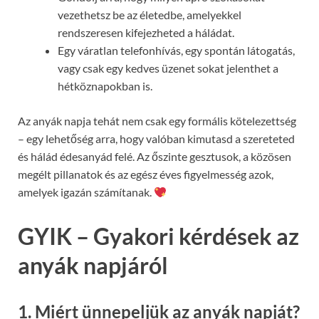
vezethetsz be az életedbe, amelyekkel
rendszeresen kifejezheted a háládat.
Egy váratlan telefonhívás, egy spontán látogatás,
vagy csak egy kedves üzenet sokat jelenthet a
hétköznapokban is.
Az anyák napja tehát nem csak egy formális kötelezettség
– egy lehetőség arra, hogy valóban kimutasd a szereteted
és hálád édesanyád felé. Az őszinte gesztusok, a közösen
megélt pillanatok és az egész éves figyelmesség azok,
amelyek igazán számítanak.
GYIK – Gyakori kérdések az
anyák napjáról
1. Miért ünnepeljük az anyák napját?