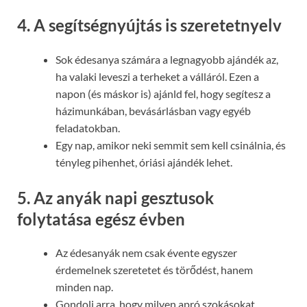
4. A segítségnyújtás is szeretetnyelv
Sok édesanya számára a legnagyobb ajándék az,
ha valaki leveszi a terheket a válláról. Ezen a
napon (és máskor is) ajánld fel, hogy segítesz a
házimunkában, bevásárlásban vagy egyéb
feladatokban.
Egy nap, amikor neki semmit sem kell csinálnia, és
tényleg pihenhet, óriási ajándék lehet.
5. Az anyák napi gesztusok
folytatása egész évben
Az édesanyák nem csak évente egyszer
érdemelnek szeretetet és törődést, hanem
minden nap.
Gondolj arra, hogy milyen apró szokásokat