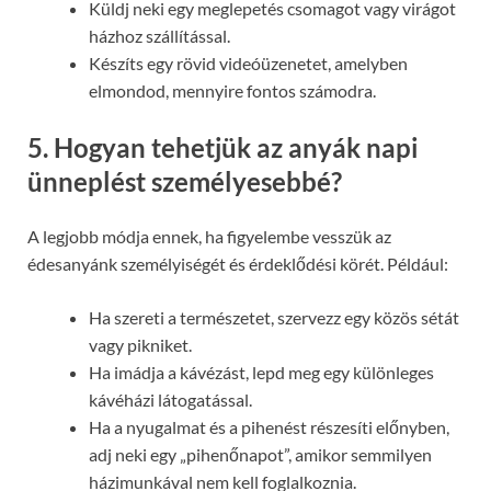
Küldj neki egy meglepetés csomagot vagy virágot
házhoz szállítással.
Készíts egy rövid videóüzenetet, amelyben
elmondod, mennyire fontos számodra.
5. Hogyan tehetjük az anyák napi
ünneplést személyesebbé?
A legjobb módja ennek, ha figyelembe vesszük az
édesanyánk személyiségét és érdeklődési körét. Például:
Ha szereti a természetet, szervezz egy közös sétát
vagy pikniket.
Ha imádja a kávézást, lepd meg egy különleges
kávéházi látogatással.
Ha a nyugalmat és a pihenést részesíti előnyben,
adj neki egy „pihenőnapot”, amikor semmilyen
házimunkával nem kell foglalkoznia.