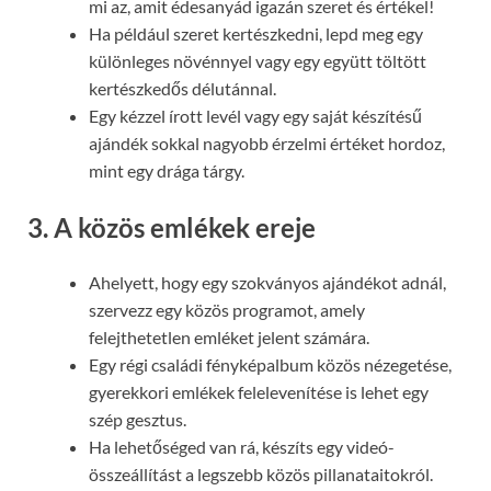
mi az, amit édesanyád igazán szeret és értékel!
Ha például szeret kertészkedni, lepd meg egy
különleges növénnyel vagy egy együtt töltött
kertészkedős délutánnal.
Egy kézzel írott levél vagy egy saját készítésű
ajándék sokkal nagyobb érzelmi értéket hordoz,
mint egy drága tárgy.
3. A közös emlékek ereje
Ahelyett, hogy egy szokványos ajándékot adnál,
szervezz egy közös programot, amely
felejthetetlen emléket jelent számára.
Egy régi családi fényképalbum közös nézegetése,
gyerekkori emlékek felelevenítése is lehet egy
szép gesztus.
Ha lehetőséged van rá, készíts egy videó-
összeállítást a legszebb közös pillanataitokról.