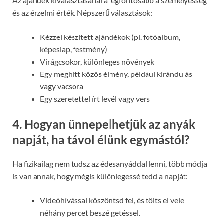
Az ajándék kiválasztásánál a legfontosabb a személyesség
és az érzelmi érték. Népszerű választások:
Kézzel készített ajándékok (pl. fotóalbum,
képeslap, festmény)
Virágcsokor, különleges növények
Egy meghitt közös élmény, például kirándulás
vagy vacsora
Egy szeretettel írt levél vagy vers
4. Hogyan ünnepelhetjük az anyák
napját, ha távol élünk egymástól?
Ha fizikailag nem tudsz az édesanyáddal lenni, több módja
is van annak, hogy mégis különlegessé tedd a napját:
Videóhívással köszöntsd fel, és tölts el vele
néhány percet beszélgetéssel.