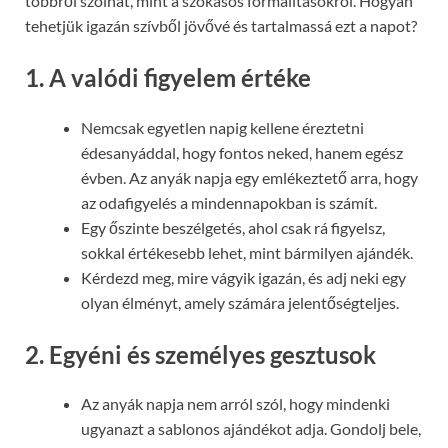
többről szólhat, mint a szokásos formalitásokról. Hogyan
tehetjük igazán szívből jövővé és tartalmassá ezt a napot?
1. A valódi figyelem értéke
Nemcsak egyetlen napig kellene éreztetni
édesanyáddal, hogy fontos neked, hanem egész
évben. Az anyák napja egy emlékeztető arra, hogy
az odafigyelés a mindennapokban is számít.
Egy őszinte beszélgetés, ahol csak rá figyelsz,
sokkal értékesebb lehet, mint bármilyen ajándék.
Kérdezd meg, mire vágyik igazán, és adj neki egy
olyan élményt, amely számára jelentőségteljes.
2. Egyéni és személyes gesztusok
Az anyák napja nem arról szól, hogy mindenki
ugyanazt a sablonos ajándékot adja. Gondolj bele,