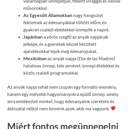
vasárnapján ünnepeljük, főként virággal és iskolai
műsorokkal.
Az Egyesült Államokban
nagy hangsúlyt
fektetnek az édesanyákkal töltött időre, és
gyakran családi ebédekkel ünneplik a napot.
Japánban
a vörös szegfű az anyák napjának
jelképe, és a gyerekek kézzel készített
ajándékokkal lepik meg édesanyjukat.
Mexikóban
az anyák napja (Día de las Madres)
hatalmas ünnep, tele zenével, ünnepi ételekkel és
közös családi programokkal.
Az anyák napja tehát nem csupán egy formális esemény,
hanem egy mélyebb hagyományokra épülő ünnep, amely
arra emlékeztet minket, hogy édesanyáink szeretete és
áldozatai nélkül nem lennénk azok, akik ma vagyunk.
Miért fontos megünnepelni