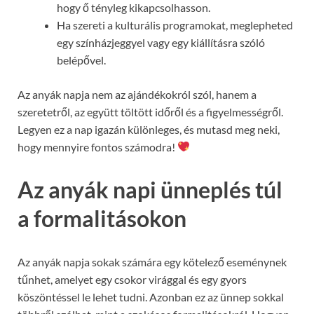
hogy ő tényleg kikapcsolhasson.
Ha szereti a kulturális programokat, meglepheted
egy színházjeggyel vagy egy kiállításra szóló
belépővel.
Az anyák napja nem az ajándékokról szól, hanem a
szeretetről, az együtt töltött időről és a figyelmességről.
Legyen ez a nap igazán különleges, és mutasd meg neki,
hogy mennyire fontos számodra!
Az anyák napi ünneplés túl
a formalitásokon
Az anyák napja sokak számára egy kötelező eseménynek
tűnhet, amelyet egy csokor virággal és egy gyors
köszöntéssel le lehet tudni. Azonban ez az ünnep sokkal