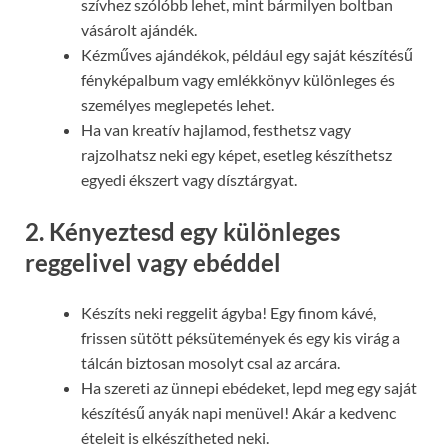
szívhez szólóbb lehet, mint bármilyen boltban
vásárolt ajándék.
Kézműves ajándékok, például egy saját készítésű
fényképalbum vagy emlékkönyv különleges és
személyes meglepetés lehet.
Ha van kreatív hajlamod, festhetsz vagy
rajzolhatsz neki egy képet, esetleg készíthetsz
egyedi ékszert vagy dísztárgyat.
2. Kényeztesd egy különleges
reggelivel vagy ebéddel
Készíts neki reggelit ágyba! Egy finom kávé,
frissen sütött péksütemények és egy kis virág a
tálcán biztosan mosolyt csal az arcára.
Ha szereti az ünnepi ebédeket, lepd meg egy saját
készítésű anyák napi menüvel! Akár a kedvenc
ételeit is elkészítheted neki.