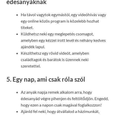
édesanyáknak
Ha távol vagytok egymástól, egy videóhívás vagy
egy online közös program is közelebb hozhat
titeket.
Küldhetsz neki egy meglepetés csomagot,
amelyben egy kézzel írott levél és néhány kedves
ajándék lapul.
Készíthetsz egy rövid videót, amelyben
családtagok és barátok is üzennek neki
szeretettel.
5. Egy nap, ami csak róla szól
Az anyák napja remek alkalom arra, hogy
édesanyád végre pihenjen és feltöltődjön. Engedd,
hogy ezen a napon csak magával foglalkozzon!
Ajánld fel neki, hogy átvállalod a házimunkát,