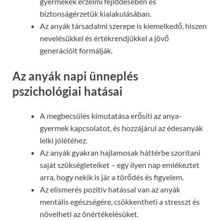
gyermekek érzelmi fejlődésében és
biztonságérzetük kialakulásában.
Az anyák társadalmi szerepe is kiemelkedő, hiszen
nevelésükkel és értékrendjükkel a jövő
generációit formálják.
Az anyák napi ünneplés
pszichológiai hatásai
A megbecsülés kimutatása erősíti az anya-
gyermek kapcsolatot, és hozzájárul az édesanyák
lelki jólétéhez.
Az anyák gyakran hajlamosak háttérbe szorítani
saját szükségleteiket – egy ilyen nap emlékeztet
arra, hogy nekik is jár a törődés és figyelem.
Az elismerés pozitív hatással van az anyák
mentális egészségére, csökkentheti a stresszt és
növelheti az önértékelésüket.