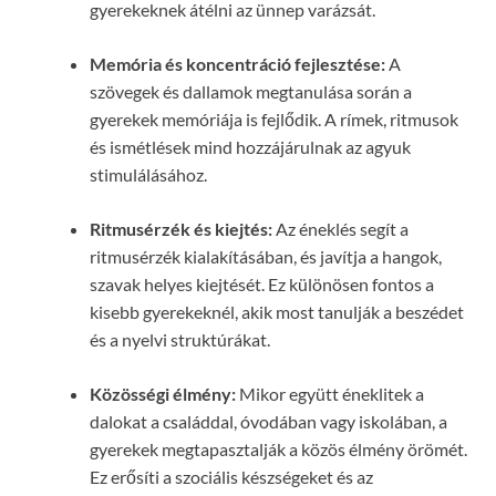
gyerekeknek átélni az ünnep varázsát.
Memória és koncentráció fejlesztése:
A
szövegek és dallamok megtanulása során a
gyerekek memóriája is fejlődik. A rímek, ritmusok
és ismétlések mind hozzájárulnak az agyuk
stimulálásához.
Ritmusérzék és kiejtés:
Az éneklés segít a
ritmusérzék kialakításában, és javítja a hangok,
szavak helyes kiejtését. Ez különösen fontos a
kisebb gyerekeknél, akik most tanulják a beszédet
és a nyelvi struktúrákat.
Közösségi élmény:
Mikor együtt éneklitek a
dalokat a családdal, óvodában vagy iskolában, a
gyerekek megtapasztalják a közös élmény örömét.
Ez erősíti a szociális készségeket és az