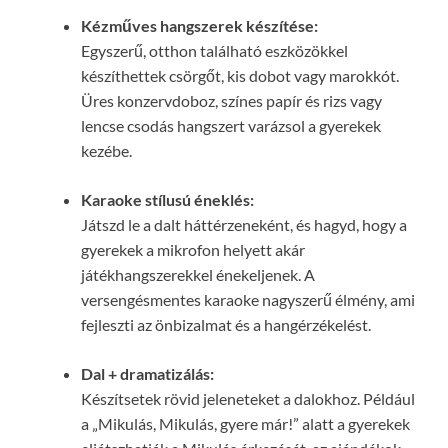
Kézműves hangszerek készítése:
Egyszerű, otthon található eszközökkel
készíthettek csörgőt, kis dobot vagy marokkót.
Üres konzervdoboz, színes papír és rizs vagy
lencse csodás hangszert varázsol a gyerekek
kezébe.
Karaoke stílusú éneklés:
Játszd le a dalt háttérzeneként, és hagyd, hogy a
gyerekek a mikrofon helyett akár
játékhangszerekkel énekeljenek. A
versengésmentes karaoke nagyszerű élmény, ami
fejleszti az önbizalmat és a hangérzékelést.
Dal + dramatizálás:
Készítsetek rövid jeleneteket a dalokhoz. Például
a „Mikulás, Mikulás, gyere már!” alatt a gyerekek