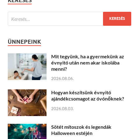
KERESÉS
ÜNNEPEINK
Mit tegyünk, ha a gyermekünk az
évnyitó után nem akar iskolába
menni?
2026.08.06.
Hogyan készítsünk évnyitó
ajándékcsomagot az óvónőknek?
2026.08.03.
Sötét mítoszok és legendák
Halloween estéjén