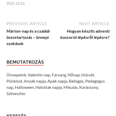
2025.12.03.
PREVIOUS ARTICLE
NEXT ARTICLE
Márton-nap és a családi
Hogyan készíts adventi
összetartozás – ünnepi
koszorút lépésről lépésre?
szokások
BEMUTATKOZÁS
Ünnepeink, Valentin nap, Farsang, Nőnap, Húsvét,
Pünkösd, Anyák napja, Apák napja, Ballagás, Pedagógus
nap, Halloween, Halottak napja, Mikulás, Karácsony,
Szilveszter.