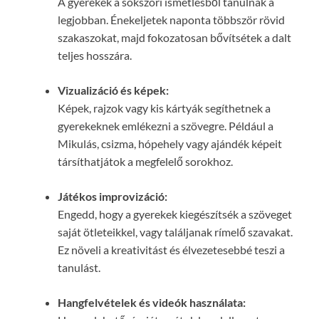
A gyerekek a sokszori ismétlésből tanulnak a
legjobban. Énekeljetek naponta többször rövid
szakaszokat, majd fokozatosan bővítsétek a dalt
teljes hosszára.
Vizualizáció és képek:
Képek, rajzok vagy kis kártyák segíthetnek a
gyerekeknek emlékezni a szövegre. Például a
Mikulás, csizma, hópehely vagy ajándék képeit
társíthatjátok a megfelelő sorokhoz.
Játékos improvizáció:
Engedd, hogy a gyerekek kiegészítsék a szöveget
saját ötleteikkel, vagy találjanak rímelő szavakat.
Ez növeli a kreativitást és élvezetesebbé teszi a
tanulást.
Hangfelvételek és videók használata: