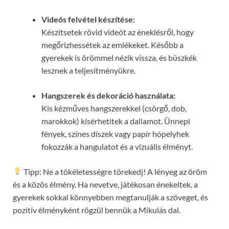
Videós felvétel készítése:
Készítsetek rövid videót az éneklésről, hogy
megőrizhessétek az emlékeket. Később a
gyerekek is örömmel nézik vissza, és büszkék
lesznek a teljesítményükre.
Hangszerek és dekoráció használata:
Kis kézműves hangszerekkel (csörgő, dob,
marokkok) kísérhetitek a dallamot. Ünnepi
fények, színes díszek vagy papír hópelyhek
fokozzák a hangulatot és a vizuális élményt.
Tipp: Ne a tökéletességre törekedj! A lényeg az öröm
és a közös élmény. Ha nevetve, játékosan énekeltek, a
gyerekek sokkal könnyebben megtanulják a szöveget, és
pozitív élményként rögzül bennük a Mikulás dal.