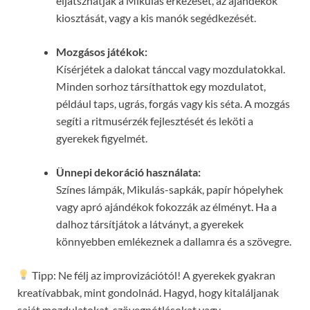
eljátszhatják a Mikulás érkezését, az ajándékok
kiosztását, vagy a kis manók segédkezését.
Mozgásos játékok:
Kísérjétek a dalokat tánccal vagy mozdulatokkal.
Minden sorhoz társíthattok egy mozdulatot,
például taps, ugrás, forgás vagy kis séta. A mozgás
segíti a ritmusérzék fejlesztését és leköti a
gyerekek figyelmét.
Ünnepi dekoráció használata:
Színes lámpák, Mikulás-sapkák, papír hópelyhek
vagy apró ajándékok fokozzák az élményt. Ha a
dalhoz társítjátok a látványt, a gyerekek
könnyebben emlékeznek a dallamra és a szövegre.
Tipp: Ne félj az improvizációtól! A gyerekek gyakran
kreatívabbak, mint gondolnád. Hagyd, hogy kitaláljanak
saját mozdulatokat, szövegpótlásokat vagy