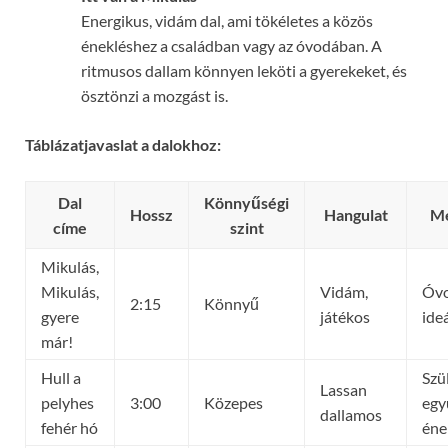
Energikus, vidám dal, ami tökéletes a közös
énekléshez a családban vagy az óvodában. A
ritmusos dallam könnyen leköti a gyerekeket, és
ösztönzi a mozgást is.
Táblázatjavaslat a dalokhoz:
Dal
Könnyűségi
Hossz
Hangulat
Me
címe
szint
Mikulás,
Mikulás,
Vidám,
Óv
2:15
Könnyű
gyere
játékos
ideá
már!
Hull a
Szü
Lassan
pelyhes
3:00
Közepes
egy
dallamos
fehér hó
éne