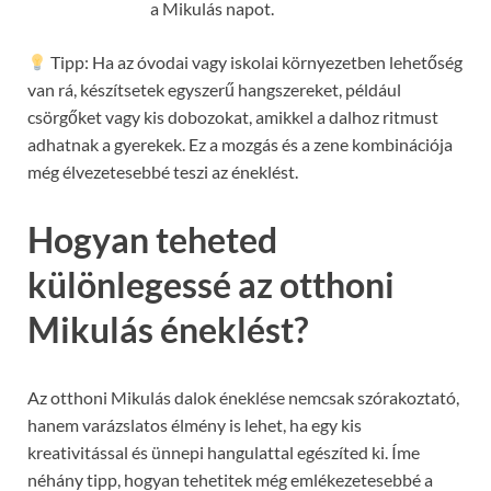
a Mikulás napot.
Tipp: Ha az óvodai vagy iskolai környezetben lehetőség
van rá, készítsetek egyszerű hangszereket, például
csörgőket vagy kis dobozokat, amikkel a dalhoz ritmust
adhatnak a gyerekek. Ez a mozgás és a zene kombinációja
még élvezetesebbé teszi az éneklést.
Hogyan teheted
különlegessé az otthoni
Mikulás éneklést?
Az otthoni Mikulás dalok éneklése nemcsak szórakoztató,
hanem varázslatos élmény is lehet, ha egy kis
kreativitással és ünnepi hangulattal egészíted ki. Íme
néhány tipp, hogyan tehetitek még emlékezetesebbé a