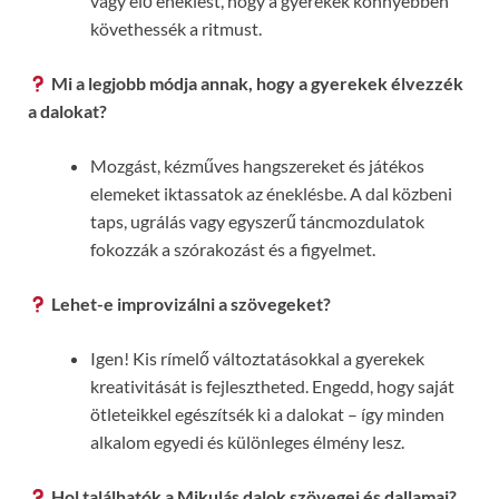
vagy élő éneklést, hogy a gyerekek könnyebben
követhessék a ritmust.
Mi a legjobb módja annak, hogy a gyerekek élvezzék
a dalokat?
Mozgást, kézműves hangszereket és játékos
elemeket iktassatok az éneklésbe. A dal közbeni
taps, ugrálás vagy egyszerű táncmozdulatok
fokozzák a szórakozást és a figyelmet.
Lehet-e improvizálni a szövegeket?
Igen! Kis rímelő változtatásokkal a gyerekek
kreativitását is fejlesztheted. Engedd, hogy saját
ötleteikkel egészítsék ki a dalokat – így minden
alkalom egyedi és különleges élmény lesz.
Hol találhatók a Mikulás dalok szövegei és dallamai?