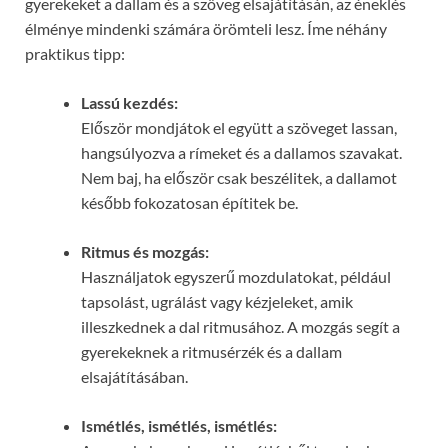
gyerekeket a dallam és a szöveg elsajátításán, az éneklés
élménye mindenki számára örömteli lesz. Íme néhány
praktikus tipp:
Lassú kezdés:
Először mondjátok el együtt a szöveget lassan,
hangsúlyozva a rímeket és a dallamos szavakat.
Nem baj, ha először csak beszélitek, a dallamot
később fokozatosan építitek be.
Ritmus és mozgás:
Használjatok egyszerű mozdulatokat, például
tapsolást, ugrálást vagy kézjeleket, amik
illeszkednek a dal ritmusához. A mozgás segít a
gyerekeknek a ritmusérzék és a dallam
elsajátításában.
Ismétlés, ismétlés, ismétlés: