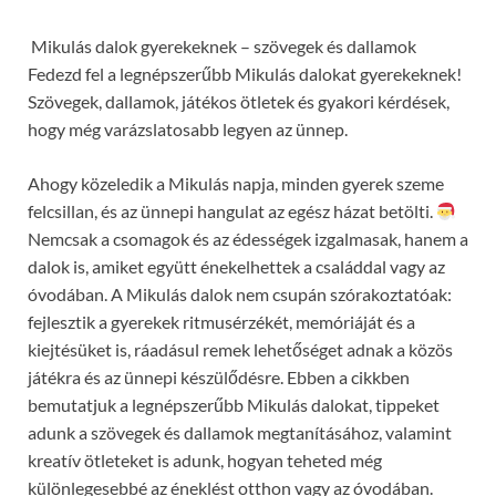
Mikulás dalok gyerekeknek – szövegek és dallamok
Fedezd fel a legnépszerűbb Mikulás dalokat gyerekeknek!
Szövegek, dallamok, játékos ötletek és gyakori kérdések,
hogy még varázslatosabb legyen az ünnep.
Ahogy közeledik a Mikulás napja, minden gyerek szeme
felcsillan, és az ünnepi hangulat az egész házat betölti.
Nemcsak a csomagok és az édességek izgalmasak, hanem a
dalok is, amiket együtt énekelhettek a családdal vagy az
óvodában. A Mikulás dalok nem csupán szórakoztatóak:
fejlesztik a gyerekek ritmusérzékét, memóriáját és a
kiejtésüket is, ráadásul remek lehetőséget adnak a közös
játékra és az ünnepi készülődésre. Ebben a cikkben
bemutatjuk a legnépszerűbb Mikulás dalokat, tippeket
adunk a szövegek és dallamok megtanításához, valamint
kreatív ötleteket is adunk, hogyan teheted még
különlegesebbé az éneklést otthon vagy az óvodában.