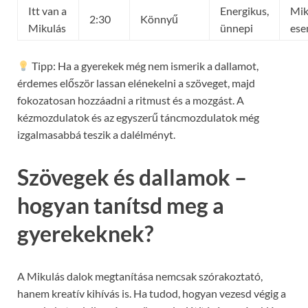
Itt van a
Energikus,
Mik
2:30
Könnyű
Mikulás
ünnepi
ese
Tipp: Ha a gyerekek még nem ismerik a dallamot,
érdemes először lassan elénekelni a szöveget, majd
fokozatosan hozzáadni a ritmust és a mozgást. A
kézmozdulatok és az egyszerű táncmozdulatok még
izgalmasabbá teszik a dalélményt.
Szövegek és dallamok –
hogyan tanítsd meg a
gyerekeknek?
A Mikulás dalok megtanítása nemcsak szórakoztató,
hanem kreatív kihívás is. Ha tudod, hogyan vezesd végig a