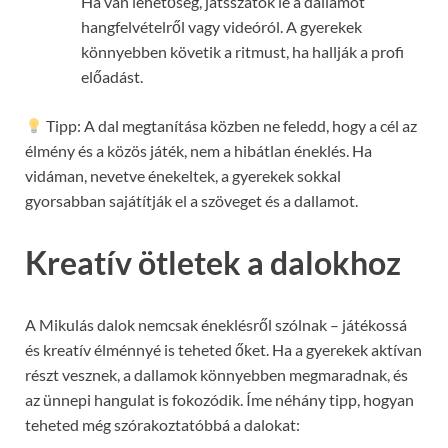
Ha van lehetőség, játsszátok le a dallamot
hangfelvételről vagy videóról. A gyerekek
könnyebben követik a ritmust, ha hallják a profi
előadást.
Tipp: A dal megtanítása közben ne feledd, hogy a cél az
élmény és a közös játék, nem a hibátlan éneklés. Ha
vidáman, nevetve énekeltek, a gyerekek sokkal
gyorsabban sajátítják el a szöveget és a dallamot.
Kreatív ötletek a dalokhoz
A Mikulás dalok nemcsak éneklésről szólnak – játékossá
és kreatív élménnyé is teheted őket. Ha a gyerekek aktívan
részt vesznek, a dallamok könnyebben megmaradnak, és
az ünnepi hangulat is fokozódik. Íme néhány tipp, hogyan
teheted még szórakoztatóbbá a dalokat: