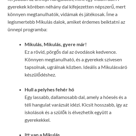
gyerekek körében néhány dal kifejezetten népszerű, mert
könnyen megtanulhatók, vidámak és játékosak. Íme a
legismertebb Mikulás dalok, amiket érdemes beiktatni az
ünnepi programba:
Mikulás, Mikulás, gyere már!
Ez a rövid, pörgős dal az óvodások kedvence.
Könnyen megtanulható, és a gyerekek szívesen
tapsolnak, ugrálnak közben. Ideális a Mikulásváró
készülődéshez.
Hull a pelyhes fehér hó
Egy lassabb, dallamosabb dal, amely a hóesés és a
téli hangulat varázsát idézi. Kicsit hosszabb, így az
iskolások és a szülők is élvezhetik együtt a
gyerekekkel.
Itt van a Mikulás