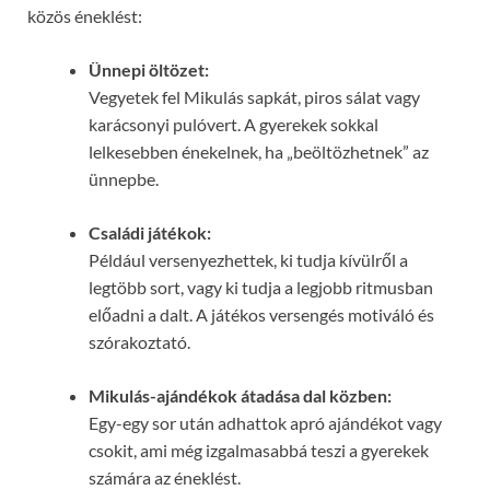
közös éneklést:
Ünnepi öltözet:
Vegyetek fel Mikulás sapkát, piros sálat vagy
karácsonyi pulóvert. A gyerekek sokkal
lelkesebben énekelnek, ha „beöltözhetnek” az
ünnepbe.
Családi játékok:
Például versenyezhettek, ki tudja kívülről a
legtöbb sort, vagy ki tudja a legjobb ritmusban
előadni a dalt. A játékos versengés motiváló és
szórakoztató.
Mikulás-ajándékok átadása dal közben:
Egy-egy sor után adhattok apró ajándékot vagy
csokit, ami még izgalmasabbá teszi a gyerekek
számára az éneklést.