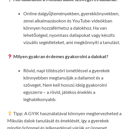
Online dalgyűjteményekben, gyerekkönyvekben,
zenei alkalmazásokon és YouTube-videókban
könnyen hozzáférhetsz a dalokhoz. Ha van
lehetőséged, nyomtass dallapokat vagy készíts
vizuális segédleteket, ami megkönnyíti a tanulást.
Milyen gyakran érdemes gyakorolni a dalokat?
Rövid, napi többszöri ismétléssel a gyerekek
könnyebben megtanulják a dallamot és a
szöveget. Nem kell hosszú ideig gyakorolni
egyszerre – a rövid, játékos éneklés a
leghatékonyabb.
Tipp: A GYIK használatával könnyen megtervezheted a
Mikulás dalok tanulását és éneklését, így a gyerekek
mindig örömmel és lelkesedéssel várják az ünnepet.