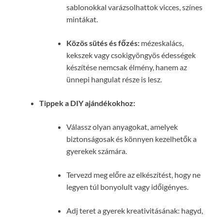
sablonokkal varázsolhattok vicces, színes
mintákat.
Közös sütés és főzés:
mézeskalács,
kekszek vagy csokigyöngyös édességek
készítése nemcsak élmény, hanem az
ünnepi hangulat része is lesz.
Tippek a DIY ajándékokhoz:
Válassz olyan anyagokat, amelyek
biztonságosak és könnyen kezelhetők a
gyerekek számára.
Tervezd meg előre az elkészítést, hogy ne
legyen túl bonyolult vagy időigényes.
Adj teret a gyerek kreativitásának: hagyd,