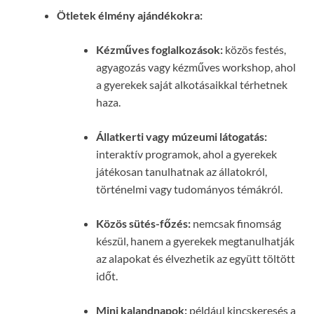
Ötletek élmény ajándékokra:
Kézműves foglalkozások:
közös festés,
agyagozás vagy kézműves workshop, ahol
a gyerekek saját alkotásaikkal térhetnek
haza.
Állatkerti vagy múzeumi látogatás:
interaktív programok, ahol a gyerekek
játékosan tanulhatnak az állatokról,
történelmi vagy tudományos témákról.
Közös sütés-főzés:
nemcsak finomság
készül, hanem a gyerekek megtanulhatják
az alapokat és élvezhetik az együtt töltött
időt.
Mini kalandnapok:
például kincskeresés a