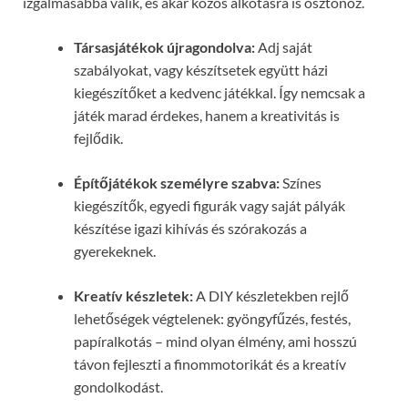
izgalmasabbá válik, és akár közös alkotásra is ösztönöz.
Társasjátékok újragondolva:
Adj saját
szabályokat, vagy készítsetek együtt házi
kiegészítőket a kedvenc játékkal. Így nemcsak a
játék marad érdekes, hanem a kreativitás is
fejlődik.
Építőjátékok személyre szabva:
Színes
kiegészítők, egyedi figurák vagy saját pályák
készítése igazi kihívás és szórakozás a
gyerekeknek.
Kreatív készletek:
A DIY készletekben rejlő
lehetőségek végtelenek: gyöngyfűzés, festés,
papíralkotás – mind olyan élmény, ami hosszú
távon fejleszti a finommotorikát és a kreatív
gondolkodást.