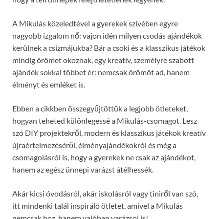
A Mikulás közeledtével a gyerekek szívében egyre
nagyobb izgalom nő: vajon idén milyen csodás ajándékok
kerülnek a csizmájukba? Bár a csoki és a klasszikus játékok
mindig örömet okoznak, egy kreatív, személyre szabott
ajándék sokkal többet ér: nemcsak örömöt ad, hanem
élményt és emléket is.
Ebben a cikkben összegyűjtöttük a legjobb ötleteket,
hogyan teheted különlegessé a Mikulás-csomagot. Lesz
szó DIY projektekről, modern és klasszikus játékok kreatív
újraértelmezéséről, élményajándékokról és még a
csomagolásról is, hogy a gyerekek ne csak az ajándékot,
hanem az egész ünnepi varázst átélhessék.
Akár kicsi óvodásról, akár iskolásról vagy tiniről van szó,
itt mindenki talál inspiráló ötletet, amivel a Mikulás
nemcsak hoz, hanem valóban varázsol is!