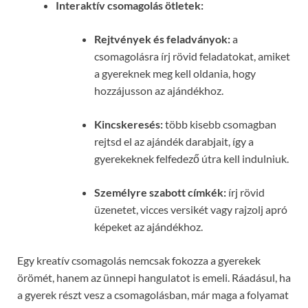
Interaktív csomagolás ötletek:
Rejtvények és feladványok:
a
csomagolásra írj rövid feladatokat, amiket
a gyereknek meg kell oldania, hogy
hozzájusson az ajándékhoz.
Kincskeresés:
több kisebb csomagban
rejtsd el az ajándék darabjait, így a
gyerekeknek felfedező útra kell indulniuk.
Személyre szabott címkék:
írj rövid
üzenetet, vicces versikét vagy rajzolj apró
képeket az ajándékhoz.
Egy kreatív csomagolás nemcsak fokozza a gyerekek
örömét, hanem az ünnepi hangulatot is emeli. Ráadásul, ha
a gyerek részt vesz a csomagolásban, már maga a folyamat