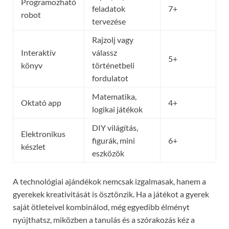
Programozható
feladatok
7+
robot
tervezése
Rajzolj vagy
Interaktív
válassz
5+
könyv
történetbeli
fordulatot
Matematika,
Oktató app
4+
logikai játékok
DIY világítás,
Elektronikus
figurák, mini
6+
készlet
eszközök
A technológiai ajándékok nemcsak izgalmasak, hanem a
gyerekek kreativitását is ösztönzik. Ha a játékot a gyerek
saját ötleteivel kombinálod, még egyedibb élményt
nyújthatsz, miközben a tanulás és a szórakozás kéz a