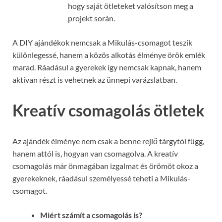
hogy saját ötleteket valósítson meg a
projekt során.
A DIY ajándékok nemcsak a Mikulás-csomagot teszik
különlegessé, hanem a közös alkotás élménye örök emlék
marad. Ráadásul a gyerekek így nemcsak kapnak, hanem
aktívan részt is vehetnek az ünnepi varázslatban.
Kreatív csomagolás ötletek
Az ajándék élménye nem csak a benne rejlő tárgytól függ,
hanem attól is, hogyan van csomagolva. A kreatív
csomagolás már önmagában izgalmat és örömöt okoz a
gyerekeknek, ráadásul személyessé teheti a Mikulás-
csomagot.
Miért számít a csomagolás is?