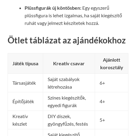
Plüssfigurák új köntösben:
Egy egyszerű
plüssfigura is lehet izgalmas, ha saját kiegészítő
ruhát vagy jelmezt készítetek hozzá.
Ötlet táblázat az ajándékokhoz
Ajánlott
Játék típusa
Kreatív csavar
korosztály
Saját szabályok
Társasjáték
6+
létrehozása
Színes kiegészítők,
Építőjáték
4+
egyedi figurák
Kreatív
DIY díszek,
5+
készlet
gyöngyfűzés, festés
Saját kiegészítő