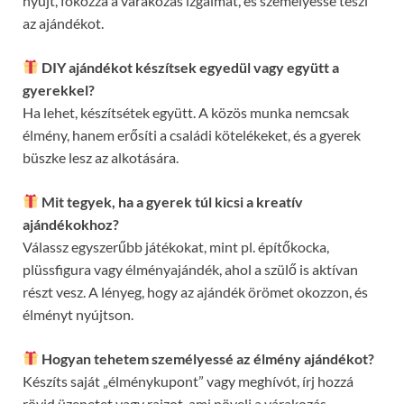
nyújt, fokozza a várakozás izgalmát, és személyessé teszi
az ajándékot.
DIY ajándékot készítsek egyedül vagy együtt a
gyerekkel?
Ha lehet, készítsétek együtt. A közös munka nemcsak
élmény, hanem erősíti a családi kötelékeket, és a gyerek
büszke lesz az alkotására.
Mit tegyek, ha a gyerek túl kicsi a kreatív
ajándékokhoz?
Válassz egyszerűbb játékokat, mint pl. építőkocka,
plüssfigura vagy élményajándék, ahol a szülő is aktívan
részt vesz. A lényeg, hogy az ajándék örömet okozzon, és
élményt nyújtson.
Hogyan tehetem személyessé az élmény ajándékot?
Készíts saját „élménykupont” vagy meghívót, írj hozzá
rövid üzenetet vagy rajzot, ami növeli a várakozás