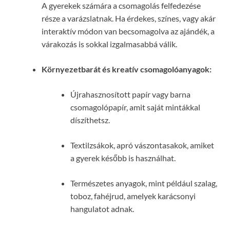
A gyerekek számára a csomagolás felfedezése
része a varázslatnak. Ha érdekes, színes, vagy akár
interaktív módon van becsomagolva az ajándék, a
várakozás is sokkal izgalmasabbá válik.
Környezetbarát és kreatív csomagolóanyagok:
Újrahasznosított papír vagy barna
csomagolópapír, amit saját mintákkal
díszíthetsz.
Textilzsákok, apró vászontasakok, amiket
a gyerek később is használhat.
Természetes anyagok, mint például szalag,
toboz, fahéjrud, amelyek karácsonyi
hangulatot adnak.