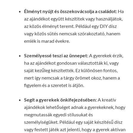
Élményt nyújt és összekovácsolja a családot:
Ha
az ajándékot együtt készítitek vagy használjátok,
az közös élményt teremt. Például egy DIY dísz
vagy közös sütés nemcsak szórakoztató, hanem
emlék is marad évekre.
Személyessé teszi az ünnepet:
A gyerekek érzik,
ha az ajándékot gondosan választották ki, vagy
saját kezűleg készítették. Ez különösen fontos,
mert így nemcsak a tárgy örömet okoz, hanem a
figyelem és a szeretet is átjön.
Segít a gyerekek önkifejezésében:
A kreatív
ajándékok lehetőséget adnak a gyerekeknek, hogy
megmutassák egyedi stílusukat és
személyiségüket. Például egy saját készítésű dísz
vagy festett játék azt jelenti, hogy a gyerek aktívan