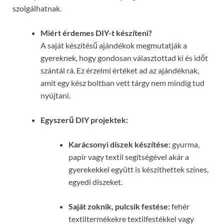
szolgálhatnak.
Miért érdemes DIY-t készíteni?
A saját készítésű ajándékok megmutatják a
gyereknek, hogy gondosan választottad ki és időt
szántál rá. Ez érzelmi értéket ad az ajándéknak,
amit egy kész boltban vett tárgy nem mindig tud
nyújtani.
Egyszerű DIY projektek:
Karácsonyi díszek készítése:
gyurma,
papír vagy textil segítségével akár a
gyerekekkel együtt is készíthettek színes,
egyedi díszeket.
Saját zoknik, pulcsik festése:
fehér
textiltermékekre textilfestékkel vagy