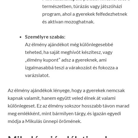
természetben, túrázás vagy játszóházi
program, ahol a gyerekek felfedezhetnek
és aktívan mozoghatnak.
Személyre szabás:
Az élmény ajándékot még különlegesebbé
teheted, ha saját meghívót készítesz, vagy
„élmény kupont” adsz a gyereknek, ami
izgalmasabbá teszi a várakozást és fokozza a
varázslatot.
Az élmény ajándékok lényege, hogy a gyerekek nemcsak
kapnak valamit, hanem együtt veled élnek át valami
különlegeset. Ez az élmény sokszor hosszabb távon marad
meg emlékként, mint bármilyen tárgy, és igazán egyedi
módja a Mikulás ünnepi örömének.