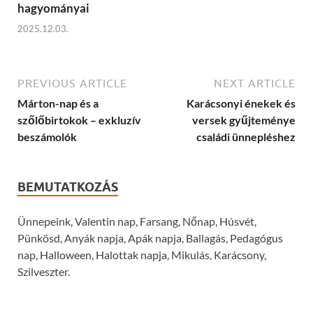
hagyományai
2025.12.03.
PREVIOUS ARTICLE
NEXT ARTICLE
Márton-nap és a
Karácsonyi énekek és
szőlőbirtokok – exkluzív
versek gyűjteménye
beszámolók
családi ünnepléshez
BEMUTATKOZÁS
Ünnepeink, Valentin nap, Farsang, Nőnap, Húsvét,
Pünkösd, Anyák napja, Apák napja, Ballagás, Pedagógus
nap, Halloween, Halottak napja, Mikulás, Karácsony,
Szilveszter.