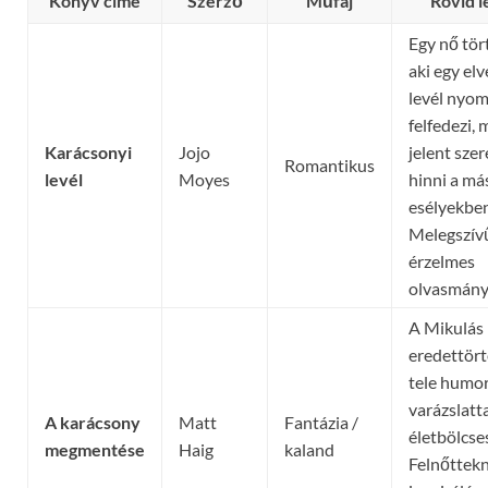
Könyv címe
Szerző
Műfaj
Rövid l
Egy nő tör
aki egy elv
levél nyom
felfedezi, 
Karácsonyi
Jojo
jelent szer
Romantikus
levél
Moyes
hinni a má
esélyekben
Melegszív
érzelmes
olvasmány
A Mikulás
eredettör
tele humor
varázslatta
A karácsony
Matt
Fantázia /
életbölcse
megmentése
Haig
kaland
Felnőttekn