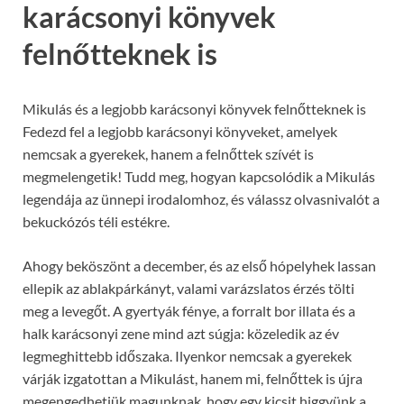
karácsonyi könyvek
felnőtteknek is
Mikulás és a legjobb karácsonyi könyvek felnőtteknek is
Fedezd fel a legjobb karácsonyi könyveket, amelyek
nemcsak a gyerekek, hanem a felnőttek szívét is
megmelengetik! Tudd meg, hogyan kapcsolódik a Mikulás
legendája az ünnepi irodalomhoz, és válassz olvasnivalót a
bekuckózós téli estékre.
Ahogy beköszönt a december, és az első hópelyhek lassan
ellepik az ablakpárkányt, valami varázslatos érzés tölti
meg a levegőt. A gyertyák fénye, a forralt bor illata és a
halk karácsonyi zene mind azt súgja: közeledik az év
legmeghittebb időszaka. Ilyenkor nemcsak a gyerekek
várják izgatottan a Mikulást, hanem mi, felnőttek is újra
megengedhetjük magunknak, hogy egy kicsit higgyünk a