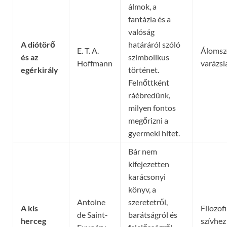
álmok, a
fantázia és a
valóság
A diótörő
határáról szóló
E. T. A.
Álomsz
és az
szimbolikus
Hoffmann
varázsl
egérkirály
történet.
Felnőttként
ráébredünk,
milyen fontos
megőrizni a
gyermeki hitet.
Bár nem
kifejezetten
karácsonyi
könyv, a
Antoine
szeretetről,
A kis
Filozofi
de Saint-
barátságról és
herceg
szívhez