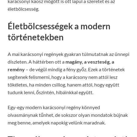
karácsonyi káosz mögött is ott lapul a szeretet és az
életbölcsesség.
Életbölcsességek a modern
történetekben
A mai karácsonyi regények gyakran túlmutatnak az ünnepi
díszleten. A háttérben ott a
magány, a veszteség, a
remény
– de végül mindig a fény győz. Ezek a történetek
segítenek felismerni, hogy a karácsony nem attól lesz
tökéletes, ha minden csillog, hanem attól, hogy együtt
tudunk lenni, őszintén, hibáinkkal együtt.
Egy-egy modern karácsonyi regény könnyed
olvasmánynak tűnhet, de sokszor olyan mondatok bújnak
meg benne, amelyek napokig velünk maradnak.