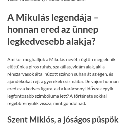
A Mikulás legendája –
honnan ered az ünnep
legkedvesebb alakja?
Amikor meghalljuk a Mikulás nevét, rögtön megjelenik
előttünk a piros ruhás, szakállas, vidám alak, aki a
rénszarvasok által húzott szánon suhan át az égen, és
ajándékokat rejt a gyerekek csizmáiba. De vajon honnan
ered ez a kedves figura, aki a karácsonyi időszak egyik
legfontosabb szimbóluma lett? A története sokkal
régebbre nyúlik vissza, mint gondolnád.
Szent Miklós, a jóságos püspök