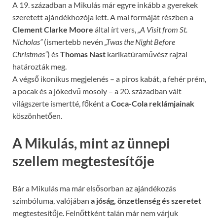
A 19. században a Mikulás már egyre inkább a gyerekek
szeretett ajándékhozója lett. A mai formáját részben a
Clement Clarke Moore
által írt vers,
„A Visit from St.
Nicholas”
(ismertebb nevén
„Twas the Night Before
Christmas”
) és
Thomas Nast
karikatúraművész rajzai
határozták meg.
A végső ikonikus megjelenés – a piros kabát, a fehér prém,
a pocak és a jókedvű mosoly – a 20. században vált
világszerte ismertté, főként a
Coca-Cola reklámjainak
köszönhetően.
A Mikulás, mint az ünnepi
szellem megtestesítője
Bár a Mikulás ma már elsősorban az ajándékozás
szimbóluma, valójában
a jóság, önzetlenség és szeretet
megtestesítője. Felnőttként talán már nem várjuk