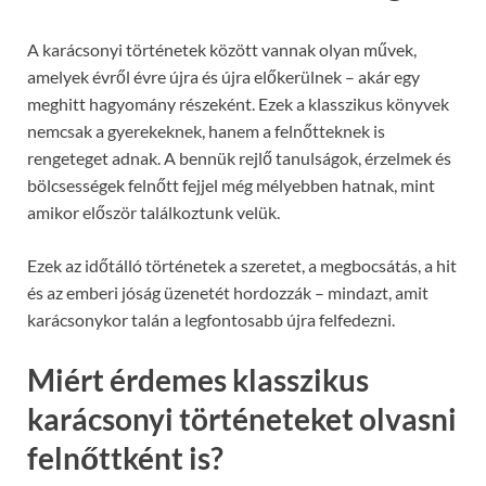
A karácsonyi történetek között vannak olyan művek,
amelyek évről évre újra és újra előkerülnek – akár egy
meghitt hagyomány részeként. Ezek a klasszikus könyvek
nemcsak a gyerekeknek, hanem a felnőtteknek is
rengeteget adnak. A bennük rejlő tanulságok, érzelmek és
bölcsességek felnőtt fejjel még mélyebben hatnak, mint
amikor először találkoztunk velük.
Ezek az időtálló történetek a szeretet, a megbocsátás, a hit
és az emberi jóság üzenetét hordozzák – mindazt, amit
karácsonykor talán a legfontosabb újra felfedezni.
Miért érdemes klasszikus
karácsonyi történeteket olvasni
felnőttként is?