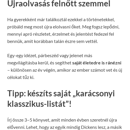
Újraolvasás felnőtt szemmel
Ha gyerekként már találkoztál ezekkel a történetekkel,
próbáld meg most újra elolvasni őket. Meg fogsz lepődni,
mennyi apró részletet, érzelmet és jelentést fedezel fel
bennük, amit korábban talán észre sem vettél.
Egy-egy idézet, párbeszéd vagy jelenet más
megvilágításba kerül, és segíthet
saját életedre is ránézni
– különösen az év végén, amikor az ember számot vet és új
célokat tűz ki.
Tipp: készíts saját „karácsonyi
klasszikus-listát”!
Írj össze 3–5 könyvet, amit minden évben szeretnél újra
elővenni. Lehet, hogy az egyik mindig Dickens lesz, a másik