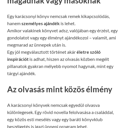
magadnak vagy másoknak
Egy karácsonyi könyv nemcsak remek kikapcsolódás,
hanem
személyes ajándék
is lehet.
Amikor valakinek könyvet adsz, valójában egy érzést, egy
gondolatot vagy egy élményt ajándékozol – valamit, ami
megmarad az ünnepek után is.
Egy jól megválasztott történet akár
életre szóló
inspirációt
is adhat, hiszen az olvasás közben megélt
pillanatok gyakran mélyebb nyomot hagynak, mint egy
tárgyi ajándék.
Az olvasás mint közös élmény
A karácsonyi könyvek nemcsak egyedül olvasva
különlegesek. Egy rövid novella felolvasása a családdal,
egy közös esti mesélés vagy egy baráti könyvklub
beszélgetés is igazi ünnepi program lehet.