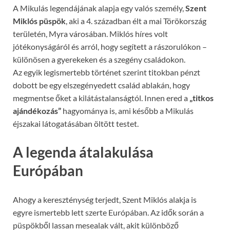
A Mikulás legendájának alapja egy valós személy,
Szent
Miklós püspök
, aki a 4. században élt a mai Törökország
területén, Myra városában. Miklós híres volt
jótékonyságáról és arról, hogy segített a rászorulókon –
különösen a gyerekeken és a szegény családokon.
Az egyik legismertebb történet szerint titokban pénzt
dobott be egy elszegényedett család ablakán, hogy
megmentse őket a kilátástalanságtól. Innen ered a
„titkos
ajándékozás”
hagyománya is, ami később a Mikulás
éjszakai látogatásában öltött testet.
A legenda átalakulása
Európában
Ahogy a kereszténység terjedt, Szent Miklós alakja is
egyre ismertebb lett szerte Európában. Az idők során a
püspökből lassan mesealak vált, akit különböző