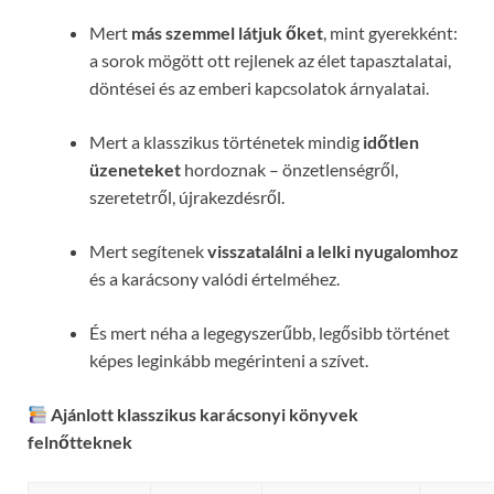
Mert
más szemmel látjuk őket
, mint gyerekként:
a sorok mögött ott rejlenek az élet tapasztalatai,
döntései és az emberi kapcsolatok árnyalatai.
Mert a klasszikus történetek mindig
időtlen
üzeneteket
hordoznak – önzetlenségről,
szeretetről, újrakezdésről.
Mert segítenek
visszatalálni a lelki nyugalomhoz
és a karácsony valódi értelméhez.
És mert néha a legegyszerűbb, legősibb történet
képes leginkább megérinteni a szívet.
Ajánlott klasszikus karácsonyi könyvek
felnőtteknek