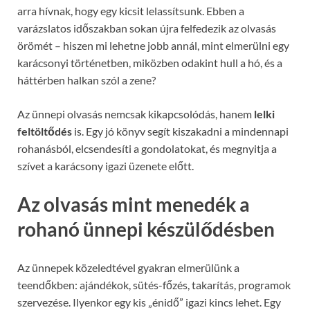
arra hívnak, hogy egy kicsit lelassítsunk. Ebben a
varázslatos időszakban sokan újra felfedezik az olvasás
örömét – hiszen mi lehetne jobb annál, mint elmerülni egy
karácsonyi történetben, miközben odakint hull a hó, és a
háttérben halkan szól a zene?
Az ünnepi olvasás nemcsak kikapcsolódás, hanem
lelki
feltöltődés
is. Egy jó könyv segít kiszakadni a mindennapi
rohanásból, elcsendesíti a gondolatokat, és megnyitja a
szívet a karácsony igazi üzenete előtt.
Az olvasás mint menedék a
rohanó ünnepi készülődésben
Az ünnepek közeledtével gyakran elmerülünk a
teendőkben: ajándékok, sütés-főzés, takarítás, programok
szervezése. Ilyenkor egy kis „énidő” igazi kincs lehet. Egy