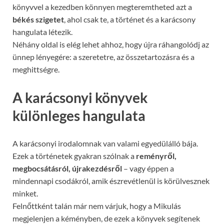
könyvvel a kezedben könnyen megteremtheted azt a
békés szigetet
, ahol csak te, a történet és a karácsony
hangulata létezik.
Néhány oldal is elég lehet ahhoz, hogy újra ráhangolódj az
ünnep lényegére: a szeretetre, az összetartozásra és a
meghittségre.
A karácsonyi könyvek
különleges hangulata
A karácsonyi irodalomnak van valami egyedülálló bája.
Ezek a történetek gyakran szólnak a
reményről,
megbocsátásról, újrakezdésről
– vagy éppen a
mindennapi csodákról, amik észrevétlenül is körülvesznek
minket.
Felnőttként talán már nem várjuk, hogy a Mikulás
megjelenjen a kéményben, de ezek a könyvek segítenek