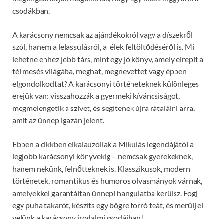
csodákban.
A karácsony nemcsak az ajándékokról vagy a díszekről
szól, hanem a lelassulásról, a lélek feltöltődéséről is. Mi
lehetne ehhez jobb társ, mint egy jó könyv, amely elrepít a
tél mesés világába, meghat, megnevettet vagy éppen
elgondolkodtat? A karácsonyi történeteknek különleges
erejük van: visszahozzák a gyermeki kíváncsiságot,
megmelengetik a szívet, és segítenek újra rátalálni arra,
amit az ünnep igazán jelent.
Ebben a cikkben elkalauzollak a Mikulás legendájától a
legjobb karácsonyi könyvekig – nemcsak gyerekeknek,
hanem nekünk, felnőtteknek is. Klasszikusok, modern
történetek, romantikus és humoros olvasmányok várnak,
amelyekkel garantáltan ünnepi hangulatba kerülsz. Fogj
egy puha takarót, készíts egy bögre forró teát, és merülj el
velünk a karácsony irodalmi csodáiban!