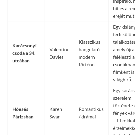
inspiráló, 
hit és a r
erejét mut
Egy kislán
férfi külön
Klasszikus
találkozás
Karácsonyi
Valentine
hangulatú
amely újra
csoda a 34.
Davies
modern
feléleszti a
utcában
történet
csodákban
filmként is
világhírű.
Egy karács
szerelem
története 
Hóesés
Karen
Romantikus
fények vá
Párizsban
Swan
/ drámai
– titkokkal
érzelmekke