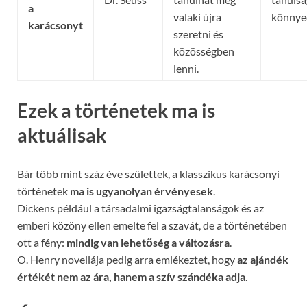
a
valaki újra
könnye
karácsonyt
szeretni és
közösségben
lenni.
Ezek a történetek ma is
aktuálisak
Bár több mint száz éve születtek, a klasszikus karácsonyi
történetek
ma is ugyanolyan érvényesek
.
Dickens például a társadalmi igazságtalanságok és az
emberi közöny ellen emelte fel a szavát, de a történetében
ott a fény:
mindig van lehetőség a változásra
.
O. Henry novellája pedig arra emlékeztet, hogy
az ajándék
értékét nem az ára, hanem a szív szándéka adja
.