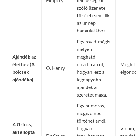
Exupéry
felelősségről
szóló üzenete
tökéletesen illik
az ünnep
hangulatához.
Egy rövid, mégis
mélyen
Ajándék az
megható
élethez (A
novella arról,
Meghitt
O. Henry
bölcsek
hogyan lesz a
elgond
ajándéka)
legnagyobb
ajándék a
szeretet maga.
Egy humoros,
mégis emberi
történet arról,
A Grincs,
hogyan
Vidám,
aki ellopta
Dr. Seuss
tanulhat meg
tanulsá