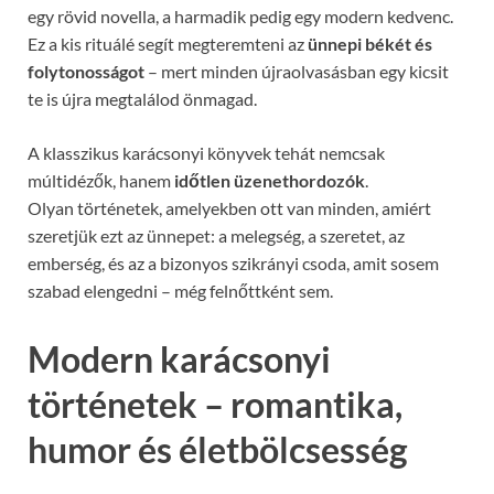
egy rövid novella, a harmadik pedig egy modern kedvenc.
Ez a kis rituálé segít megteremteni az
ünnepi békét és
folytonosságot
– mert minden újraolvasásban egy kicsit
te is újra megtalálod önmagad.
A klasszikus karácsonyi könyvek tehát nemcsak
múltidézők, hanem
időtlen üzenethordozók
.
Olyan történetek, amelyekben ott van minden, amiért
szeretjük ezt az ünnepet: a melegség, a szeretet, az
emberség, és az a bizonyos szikrányi csoda, amit sosem
szabad elengedni – még felnőttként sem.
Modern karácsonyi
történetek – romantika,
humor és életbölcsesség