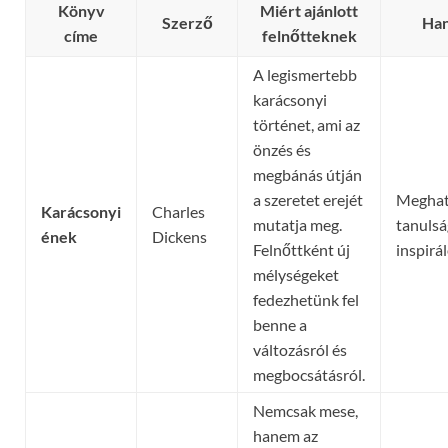
Könyv
Miért ajánlott
Szerző
Han
címe
felnőtteknek
A legismertebb
karácsonyi
történet, ami az
önzés és
megbánás útján
a szeretet erejét
Meghat
Karácsonyi
Charles
mutatja meg.
tanulsá
ének
Dickens
Felnőttként új
inspirá
mélységeket
fedezhetünk fel
benne a
változásról és
megbocsátásról.
Nemcsak mese,
hanem az