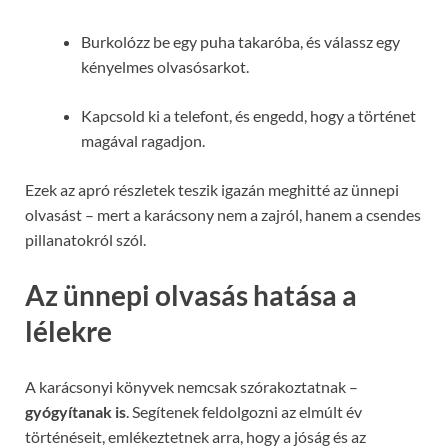
Burkolózz be egy puha takaróba, és válassz egy
kényelmes olvasósarkot.
Kapcsold ki a telefont, és engedd, hogy a történet
magával ragadjon.
Ezek az apró részletek teszik igazán meghitté az ünnepi
olvasást – mert a karácsony nem a zajról, hanem a csendes
pillanatokról szól.
Az ünnepi olvasás hatása a
lélekre
A karácsonyi könyvek nemcsak szórakoztatnak –
gyógyítanak is
. Segítenek feldolgozni az elmúlt év
történéseit, emlékeztetnek arra, hogy a jóság és az