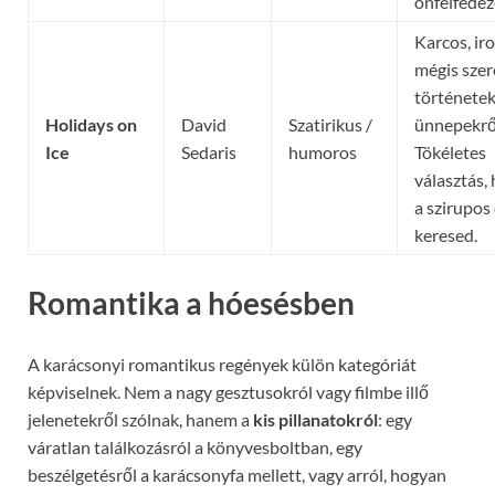
önfelfedez
Karcos, ir
mégis sze
történetek
Holidays on
David
Szatirikus /
ünnepekrő
Ice
Sedaris
humoros
Tökéletes
választás,
a szirupos 
keresed.
Romantika a hóesésben
A karácsonyi romantikus regények külön kategóriát
képviselnek. Nem a nagy gesztusokról vagy filmbe illő
jelenetekről szólnak, hanem a
kis pillanatokról
: egy
váratlan találkozásról a könyvesboltban, egy
beszélgetésről a karácsonyfa mellett, vagy arról, hogyan