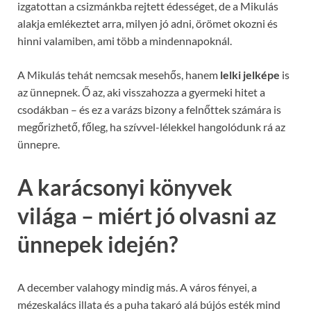
izgatottan a csizmánkba rejtett édességet, de a Mikulás
alakja emlékeztet arra, milyen jó adni, örömet okozni és
hinni valamiben, ami több a mindennapoknál.
A Mikulás tehát nemcsak mesehős, hanem
lelki jelképe
is
az ünnepnek. Ő az, aki visszahozza a gyermeki hitet a
csodákban – és ez a varázs bizony a felnőttek számára is
megőrizhető, főleg, ha szívvel-lélekkel hangolódunk rá az
ünnepre.
A karácsonyi könyvek
világa – miért jó olvasni az
ünnepek idején?
A december valahogy mindig más. A város fényei, a
mézeskalács illata és a puha takaró alá bújós esték mind