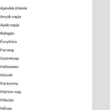
Ajándék ötletek
Anyák napja
Apák napja
Ballagás
Évnyitóra
Farsang
Gyereknap
Halloween
Húsvét
Karácsony
Márton-nap
Mikulás
Nőnap