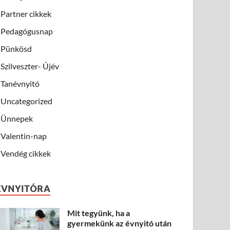
Partner cikkek
Pedagógusnap
Pünkösd
Szilveszter- Újév
Tanévnyitó
Uncategorized
Ünnepek
Valentin-nap
Vendég cikkek
ÉVNYITÓRA
Mit tegyünk, ha a
gyermekünk az évnyitó után