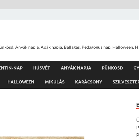
nkösd, Anyák napja, Apák napja, Ballagás, Pedagógus nap, Halloween, Hal
ENTIN-NAP
HÚSVÉT
ANYÁK NAPJA
PÜNKÖSD
G
HALLOWEEN
MIKULÁS
KARÁCSONY
SZILVESZTE
Ü
P
P