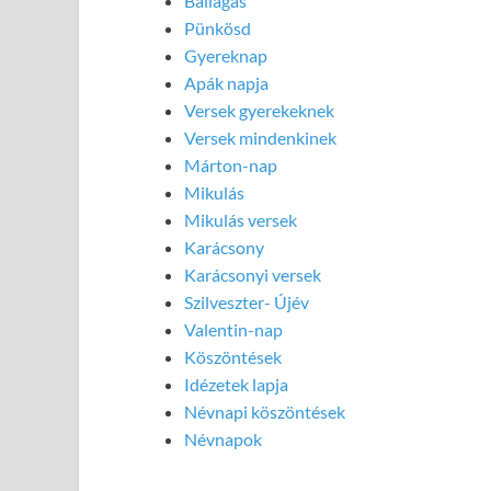
Ballagás
Pünkösd
Gyereknap
Apák napja
Versek gyerekeknek
Versek mindenkinek
Márton-nap
Mikulás
Mikulás versek
Karácsony
Karácsonyi versek
Szilveszter- Újév
Valentin-nap
Köszöntések
Idézetek lapja
Névnapi köszöntések
Névnapok