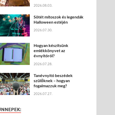
2026.08.03.
Sötét mítoszok és legendák
Halloween estéjén
2026.07.30.
Hogyan készítsünk
emlékkönyvet az
évnyitóról?
2026.07.28.
Tanévnyitó beszédek
szülőknek – hogyan
fogalmazzuk meg?
2026.07.27.
ÜNNEPEK: