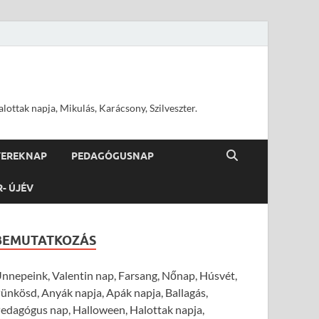
ottak napja, Mikulás, Karácsony, Szilveszter.
YEREKNAP
PEDAGÓGUSNAP
R- ÚJÉV
BEMUTATKOZÁS
nnepeink, Valentin nap, Farsang, Nőnap, Húsvét,
ünkösd, Anyák napja, Apák napja, Ballagás,
edagógus nap, Halloween, Halottak napja,