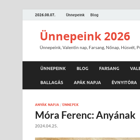
2026.08.07.
Ünnepeink
Blog
Ünnepeink 2026
Ünnepeink, Valentin nap, Farsang, Nőnap, Húsvét, Pü
ÜNNEPEINK
BLOG
FARSANG
VAL
BALLAGÁS
APÁK NAPJA
ÉVNYITÓRA
ANYÁK NAPJA
/
ÜNNEPEK
Móra Ferenc: Anyának
2024.04.25.