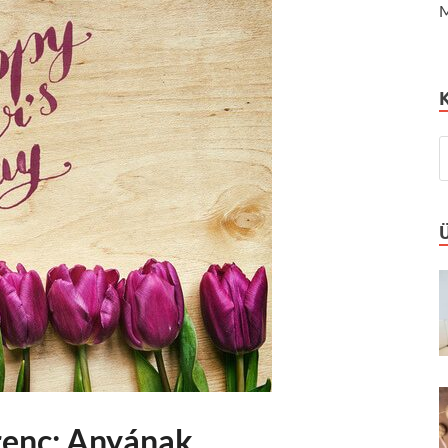
M
enc: Anyának