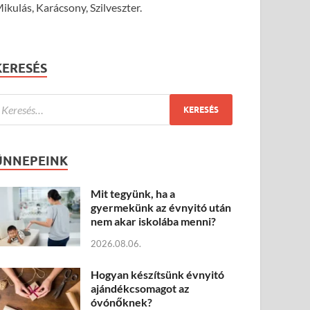
ikulás, Karácsony, Szilveszter.
KERESÉS
ÜNNEPEINK
Mit tegyünk, ha a
gyermekünk az évnyitó után
nem akar iskolába menni?
2026.08.06.
Hogyan készítsünk évnyitó
ajándékcsomagot az
óvónőknek?