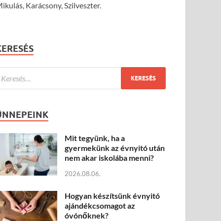
ikulás, Karácsony, Szilveszter.
KERESÉS
ÜNNEPEINK
Mit tegyünk, ha a
gyermekünk az évnyitó után
nem akar iskolába menni?
2026.08.06.
Hogyan készítsünk évnyitó
ajándékcsomagot az
óvónőknek?