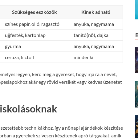
Szükséges eszközök
Kinek adható
színes papír, olló, ragasztó
anyuka, nagymama
ujjfesték, kartonlap
tanító(nő), dajka
gyurma
anyuka, nagymama
ceruza, filctoll
mindenki
élyes legyen, kérd meg a gyereket, hogy írja rá a nevét,
képeslapokhoz akár egy rövid versikét vagy kedves üzenetet
 iskolásoknak
szetettebb technikákhoz, így a nőnapi ajándékok készítése
orban a gyerekek szívesen készítenek apró tárgyakat, amik