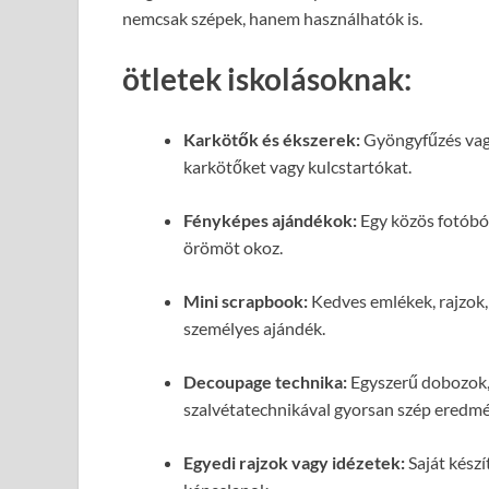
nemcsak szépek, hanem használhatók is.
ötletek iskolásoknak:
Karkötők és ékszerek:
Gyöngyfűzés vagy
karkötőket vagy kulcstartókat.
Fényképes ajándékok:
Egy közös fotóból
örömöt okoz.
Mini scrapbook:
Kedves emlékek, rajzok,
személyes ajándék.
Decoupage technika:
Egyszerű dobozok, 
szalvétatechnikával gyorsan szép eredmé
Egyedi rajzok vagy idézetek:
Saját készí