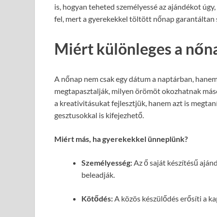
is, hogyan teheted személyessé az ajándékot úgy,
fel, mert a gyerekekkel töltött nőnap garantáltan
Miért különleges a nőn
A nőnap nem csak egy dátum a naptárban, hanem 
megtapasztalják, milyen örömöt okozhatnak más
a kreativitásukat fejlesztjük, hanem azt is megtan
gesztusokkal is kifejezhető.
Miért más, ha gyerekekkel ünneplünk?
Személyesség:
Az ő saját készítésű aján
beleadják.
Kötődés:
A közös készülődés erősíti a ka