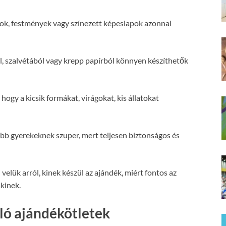
ok, festmények vagy színezett képeslapok azonnal
l, szalvétából vagy krepp papírból könnyen készíthetők
ogy a kicsik formákat, virágokat, kis állatokat
bb gyerekeknek szuper, mert teljesen biztonságos és
elük arról, kinek készül az ajándék, miért fontos az
akinek.
ló ajándékötletek