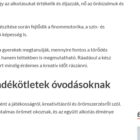
y az alkotásukat értékelik és díjazzák, nő az önbizalmuk és
zítése során fejlődik a finommotorika, a szín- és
 képesség is.
 a gyerekek megtanulják, mennyire fontos a törődés
, hanem tettekben is megmutatható. Ráadásul a kész
t mindig érdemes a kreatív időt rászánni.
ándékötletek óvodásoknak
t a játékosságról, kreativitásról és örömszerzésről szól.
atalmas örömet okoznak, és az együtt alkotás élménye