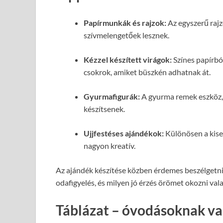
Papírmunkák és rajzok:
Az egyszerű rajz
szívmelengetőek lesznek.
Kézzel készített virágok:
Színes papírbó
csokrok, amiket büszkén adhatnak át.
Gyurmafigurák:
A gyurma remek eszköz, h
készítsenek.
Ujjfestéses ajándékok:
Különösen a kise
nagyon kreatív.
Az ajándék készítése közben érdemes beszélgetni v
odafigyelés, és milyen jó érzés örömet okozni val
Táblázat – óvodásoknak va