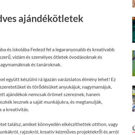
dves ajándékötletek
a és iskolába Fedezd fel a legaranyosabb és kreatívabb
szerű, vidám és személyes ötletek óvodásoknak és
 nagymamáknak és tanároknak.
l együtt készülni rá igazán varázslatos élmény lehet! Ez
zék szeretetüket és törődésüket anyukájuk, nagymamájuk,
zített ajándékok nemcsak örömet szereznek, hanem
üszkék lesznek a saját munkájukra, és megtanulják,
a kreativitás.
tet találsz, amiket könnyedén elkészíthettek otthon, vagy
unkákról, rajzokról, kreatív kézműves projektekről és arról