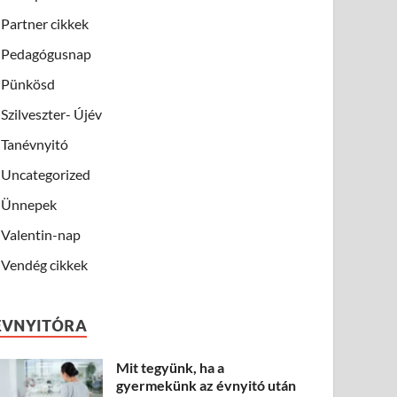
Partner cikkek
Pedagógusnap
Pünkösd
Szilveszter- Újév
Tanévnyitó
Uncategorized
Ünnepek
Valentin-nap
Vendég cikkek
ÉVNYITÓRA
Mit tegyünk, ha a
gyermekünk az évnyitó után