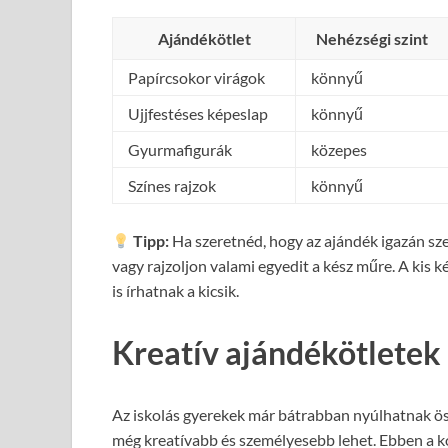
Ajándékötlet
Nehézségi szint
Papírcsokor virágok
könnyű
Ujjfestéses képeslap
könnyű
Gyurmafigurák
közepes
Színes rajzok
könnyű
Tipp:
Ha szeretnéd, hogy az ajándék igazán szem
vagy rajzoljon valami egyedit a kész műre. A kis 
is írhatnak a kicsik.
Kreatív ajándékötletek
Az iskolás gyerekek már bátrabban nyúlhatnak ös
még kreatívabb és személyesebb lehet. Ebben a k