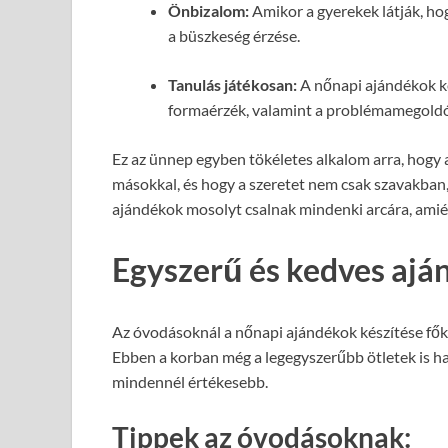
Önbizalom:
Amikor a gyerekek látják, hog
a büszkeség érzése.
Tanulás játékosan:
A nőnapi ajándékok kés
formaérzék, valamint a problémamegoldó
Ez az ünnep egyben tökéletes alkalom arra, hogy
másokkal, és hogy a szeretet nem csak szavakban
ajándékok mosolyt csalnak mindenki arcára, amiér
Egyszerű és kedves aj
Az óvodásoknál a nőnapi ajándékok készítése főkén
Ebben a korban még a legegyszerűbb ötletek is h
mindennél értékesebb.
Tippek az óvodásoknak: