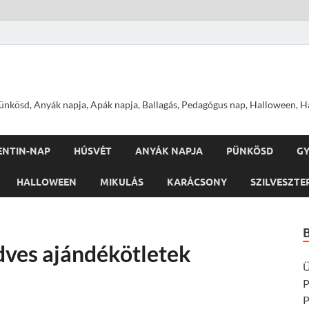
nkösd, Anyák napja, Apák napja, Ballagás, Pedagógus nap, Halloween, Hal
ENTIN-NAP
HÚSVÉT
ANYÁK NAPJA
PÜNKÖSD
G
HALLOWEEN
MIKULÁS
KARÁCSONY
SZILVESZTE
dves ajándékötletek
Ü
P
P