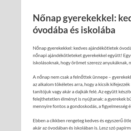
Nőnap gyerekekkel: ke
óvodába és iskolába
Nőnap gyerekekkel: kedves ajándékötletek óvodáb
nőnapi ajándékötleteket gyerekekkel együtt! Egy
iskolásoknak, hogy örömet szerezz anyukáknak,
A nőnap nem csak a felnőttek ünnepe – gyerekekke
az alkalom tökéletes arra, hogy a kicsik kifejez
tanítójuk vagy akár a dajkák felé. Az együtt kés
felejthetetlen élményt is nyújtanak: a gyerekek b
mennyire fontos a gondoskodás, a figyelmesség és 
Ebben a cikkben rengeteg kedves és egyszerű ötle
akár az óvodában és iskolában is. Lesz szó papírm