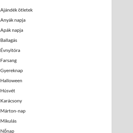
Ajándék ötletek
Anyák napja
Apák napja
Ballagás
Évnyitóra
Farsang
Gyereknap
Halloween
Húsvét
Karácsony
Márton-nap
Mikulás
Nőnap