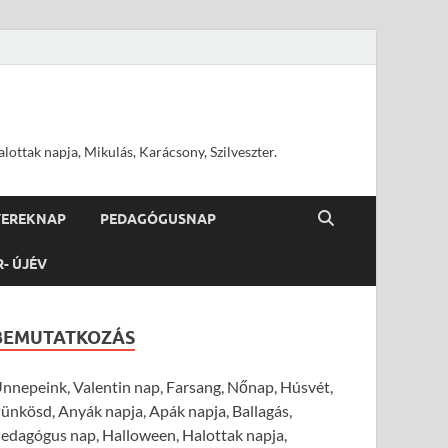
ottak napja, Mikulás, Karácsony, Szilveszter.
YEREKNAP
PEDAGÓGUSNAP
R- ÚJÉV
BEMUTATKOZÁS
nnepeink, Valentin nap, Farsang, Nőnap, Húsvét,
ünkösd, Anyák napja, Apák napja, Ballagás,
edagógus nap, Halloween, Halottak napja,