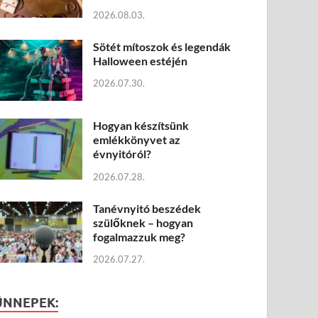
2026.08.03.
Sötét mítoszok és legendák
Halloween estéjén
2026.07.30.
Hogyan készítsünk
emlékkönyvet az
évnyitóról?
2026.07.28.
Tanévnyitó beszédek
szülőknek – hogyan
fogalmazzuk meg?
2026.07.27.
ÜNNEPEK: