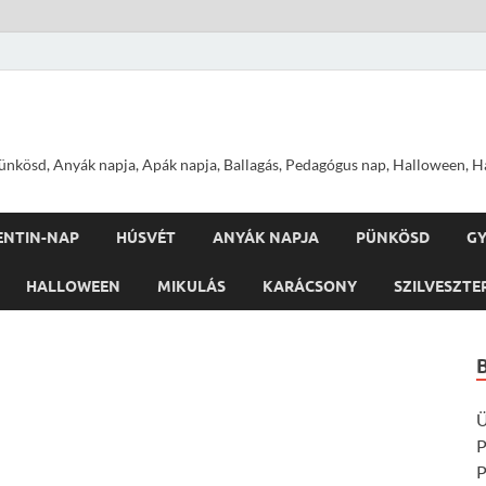
nkösd, Anyák napja, Apák napja, Ballagás, Pedagógus nap, Halloween, Hal
ENTIN-NAP
HÚSVÉT
ANYÁK NAPJA
PÜNKÖSD
G
HALLOWEEN
MIKULÁS
KARÁCSONY
SZILVESZTE
Ü
P
P