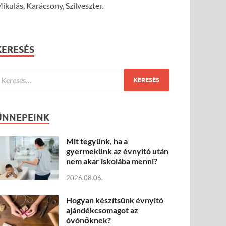
ikulás, Karácsony, Szilveszter.
KERESÉS
ÜNNEPEINK
Mit tegyünk, ha a
gyermekünk az évnyitó után
nem akar iskolába menni?
2026.08.06.
Hogyan készítsünk évnyitó
ajándékcsomagot az
óvónőknek?