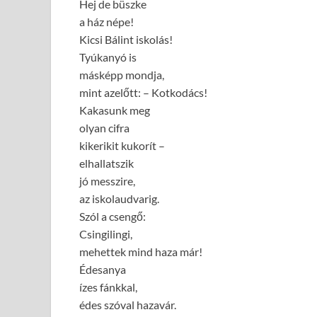
Hej de büszke
a ház népe!
Kicsi Bálint iskolás!
Tyúkanyó is
másképp mondja,
mint azelőtt: – Kotkodács!
Kakasunk meg
olyan cifra
kikerikit kukorít –
elhallatszik
jó messzire,
az iskolaudvarig.
Szól a csengő:
Csingilingi,
mehettek mind haza már!
Édesanya
ízes fánkkal,
édes szóval hazavár.