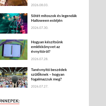
2026.08.03.
Sötét mítoszok és legendák
Halloween estéjén
2026.07.30.
Hogyan készítsünk
emlékkönyvet az
évnyitóról?
2026.07.28.
Tanévnyitó beszédek
szülőknek – hogyan
fogalmazzuk meg?
2026.07.27.
ÜNNEPEK: