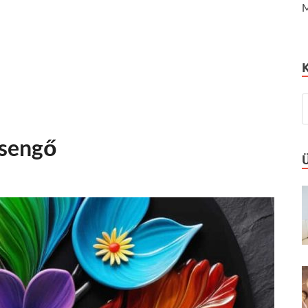
M
csengő