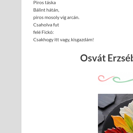
Piros táska
Bálint hátán,
piros mosoly víg arcán.
Csaholva fut
felé Fickó:
Csakhogy itt vagy, kisgazdám!
Osvát Erzséb