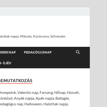
ottak napja, Mikulás, Karácsony, Szilveszter.
YEREKNAP
PEDAGÓGUSNAP
R- ÚJÉV
BEMUTATKOZÁS
nnepeink, Valentin nap, Farsang, Nőnap, Húsvét,
ünkösd, Anyák napja, Apák napja, Ballagás,
edagógus nap, Halloween, Halottak napja,