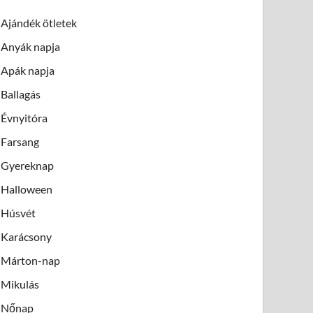
Ajándék ötletek
Anyák napja
Apák napja
Ballagás
Évnyitóra
Farsang
Gyereknap
Halloween
Húsvét
Karácsony
Márton-nap
Mikulás
Nőnap