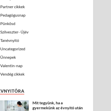
Partner cikkek
Pedagógusnap
Pünkösd
Szilveszter- Újév
Tanévnyitó
Uncategorized
Ünnepek
Valentin-nap
Vendég cikkek
ÉVNYITÓRA
Mit tegyünk, ha a
gyermekünk az évnyitó után