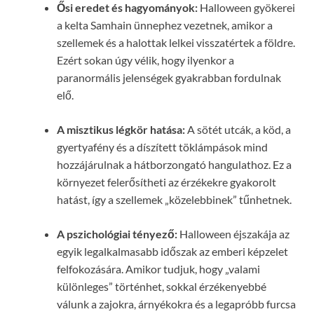
Ősi eredet és hagyományok:
Halloween gyökerei
a kelta Samhain ünnephez vezetnek, amikor a
szellemek és a halottak lelkei visszatértek a földre.
Ezért sokan úgy vélik, hogy ilyenkor a
paranormális jelenségek gyakrabban fordulnak
elő.
A misztikus légkör hatása:
A sötét utcák, a köd, a
gyertyafény és a díszített töklámpások mind
hozzájárulnak a hátborzongató hangulathoz. Ez a
környezet felerősítheti az érzékekre gyakorolt
hatást, így a szellemek „közelebbinek” tűnhetnek.
A pszichológiai tényező:
Halloween éjszakája az
egyik legalkalmasabb időszak az emberi képzelet
felfokozására. Amikor tudjuk, hogy „valami
különleges” történhet, sokkal érzékenyebbé
válunk a zajokra, árnyékokra és a legapróbb furcsa