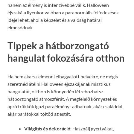
hanem az élmény is intenzívebbé válik. Halloween
éjszakája ilyenkor valóban a paranormális felfedezések
ideje lehet, ahol a képzelet és a valóság határai
elmosódnak.
Tippek a hátborzongató
hangulat fokozására otthon
Ha nem akarsz elmenni elhagyatott helyekre, de mégis
szeretnéd átélni Halloween éjszakájának misztikus
hangulatát, otthon is könnyedén létrehozhatsz
hátborzongató atmoszférát. A megfelelő környezet és
apró trükkök igazi paraélményt adhatnak, akár családdal,
akár barátokkal töltöd az estét.
Világítás és dekoráció:
Használj gyertyákat,