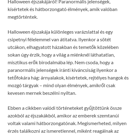
Halloween éjszakájáról! Paranormális jelenségek,
kísértetek és hátborzongató élmények, amik valóban
megtörténtek.
Halloween éjszakája különleges varázslattal és egy
csipetnyi félelemmel van átitatva. Ilyenkor a sötét
utcákon, elhagyatott házakban és temetők közelében
sokan úgy érzik, hogy a világ a miénknél láthatatlan,
misztikus erők birodalmába lép. Nem csoda, hogy a
paranormális jelenségek iránti kíváncsiság ilyenkor a
tetőfokára hág: árnyalakok, kísértetek, rejtélyes hangok és
mozgó tárgyak – mind olyan élmények, amikről csak
kevesen mernek beszélni nyíltan.
Ebben a cikkben valódi történeteket gyűjtöttünk össze
azokból az éjszakákból, amikor az emberek szemtanúi
voltak valami hátborzongatónak. Megismerheted, milyen
érzés találkozni az ismeretlennel, miként reagálnak az