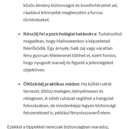
közös élmény biztonságot és komfortérzetet ad,
ráadásul könnyebb megbeszélni a furcsa
történéseket.
Készülj fel a pszichológiai hatásokra:
Tudatosítsd
magadban, hogy Halloweenkor a képzeleted
felerősödik. Egy árnyék, halk zaj vagy váratlan
fény gyorsan félelemmel tölthet el, ezért fontos,
hogy nyugodt maradj és figyeld a jelenségeket
objektíven.
Öltözködj praktikus módon:
Ha kültéri sétát
tervezel, öltözz melegen, kényelmesen és
rétegesen. A sötét ruházat segíthet a hangulat
fokozásában, de mindenképp legyen biztonsági
felszerelésed is, például fényvisszaverő elem.
Ezekkel a tippekkel nemcsak biztonságban maradsz,