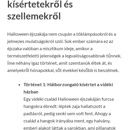
kísértetekről és
szellemekről
Halloween éjszakája nem csupán a töklámpásokról és a
jelmezes mulatságokról szól. Sok ember számára ez az
éjszaka valóban a misztikum ideje, amikor a
természetfeletti jelenségek a legvalóságosabbnak tűnnek.
Íme néhány igaz történet, amit szemtanúk éltek át, és
amelyekről hónapokkal, sőt évekkel később is beszélnek.
Történet 1: Hátborzongató kísértet a vidéki
házban
Egy vidéki család Halloween éjszakáján furcsa
hangokra ébredt: léptek zaja hallatszott a
padlásról, pedig senki sem volt fent. Ahogy a
család a hangok irányába ment, egy halvány,
emberi alakot láttak a sarokban, ami pillanatok