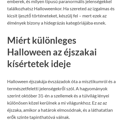
emberek, és milyen típusú paranormális jelenségekkel
találkozhatsz Halloweenkor. Ha szereted az izgalmas és
kicsit ijesztő történeteket, készülj fel – mert ezek az
élmények bizony a hidegrázás kategóriájába esnek.
Miért különleges
Halloween az éjszakai
kísértetek ideje
Halloween éjszakája évszázadok óta a misztikumról és a
természetfeletti jelenségekről szól. A hagyományok
szerint október 31-én a szellemek és a túlvilág lényei
különösen közel kerülnek a mi világunkhoz. Ez az az
éjszaka, amikor a határok elmosódnak, és a láthatatlan
erők szinte tapinthatóvá válnak.