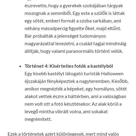
észrevette, hogy a gyerekek szobájában tárgyak
mozognak a semmiből. Egy este a szülők is láttak
egy sötét, emberi formát a szoba sarkában, ami
néhány másodpercig figyelte őket, majd eltűnt.
Bár próbálták a jelenséget tudományos
magyarázattal levezetni, a család tagjai mindmáig
állítják, hogy valami paranormális történt velük.
Történet 4: Kísérteties fotók a kastélyból
Egy kisebb kastélyt látogató turisták Halloween
éjszakáján fényképeztek a nagyteremben. Később,
amikor megnézték a képeket, egy homályos, sötét
alakot vettek észre a háttérben, ami a valóságban
nem volt ott a fotó készítésekor. Az alak körül a
levegő mintha vibrált volna, ami sokakat
megrémített.
Ezek a történetek azért különlegesek, mert mind valós