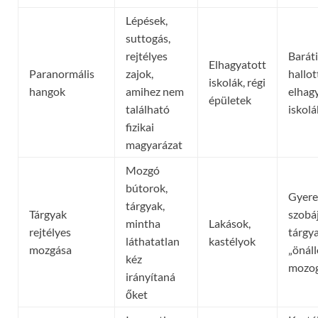
Lépések,
suttogás,
rejtélyes
Baráti
Elhagyatott
Paranormális
zajok,
hallot
iskolák, régi
hangok
amihez nem
elhag
épületek
található
iskol
fizikai
magyarázat
Mozgó
bútorok,
Gyere
tárgyak,
Tárgyak
szobá
mintha
Lakások,
rejtélyes
tárgy
láthatatlan
kastélyok
mozgása
„önál
kéz
mozo
irányítaná
őket