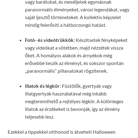
vagy barátokat, és meséljetek egymásnak
paranormális élményeket, városi legendákat, vagy
saját ijesztő történeteket. A kollektív képzelet
mindig felerősíti a hátborzongó hatást.
Fotó- és videótrükkök:
Készítsetek fényképeket
vagy videókat a sötétben, majd nézzétek vissza
őket. A homályos alakok és árnyékok még
erősebbé teszik az élményt, és sokszor spontán
„paranormális” pillanatokat rögzítenek.
Illatok és légkör:
Füstölők, gyertyák vagy
illatgyertyák használatával még inkább
megteremthető a rejtélyes légkör. A különleges
illatok az érzékeket is bevonják, így az élmény
teljesebb lesz.
Ezekkel a tippekkel otthonod is átveheti Halloween