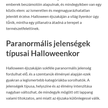
emberek beszámolóin alapulnak, és mindegyikben van egy
közös elem: az ismeretlen és megmagyarázhatatlan
jelenlét érzése. Halloween éjszakáján a világ ilyenkor úgy
tűnik, mintha egy pillanatra átadná a terepet a
természetfelettinek.
Paranormális jelenségek
típusai Halloweenkor
Halloween éjszakáján sokféle paranormális jelenség
fordulhat elő, és a szemtanúk élményei alapján ezek
gyakran a legismertebb kategóriákba sorolhatók. A
jelenségek típusa, helyszíne és az élmény intenzitása
nagyban változhat, de mindegyik mögött ott lappang
valami titokzatos, ami miatt az éjszaka különlegessé válik.