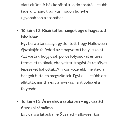
alatt eltűnt. A ház korábbi tulajdonosáról később
kiderült, hogy tragikus módon hunyt el
ugyanabban a szobában.
Történet 2: Kísérteties hangok egy elhagyatott
iskolában
Egy baráti társaság úgy döntött, hogy Halloween
éjszakáján felfedezi az elhagyatott helyi iskolát.
Azt várták, hogy csak poros folyosókat és üres
termeket találnak, ehelyett suttogást és rejtélyes
lépéseket hallottak. Amikor közelebb mentek, a
hangok hirtelen megszűntek. Egyikük később azt
állította, mintha egy árnyék suhant volna el a
folyosón.
Történet 3: Árnyalak a szobában – egy család
éjszakai rémálma
Egy városi lakásban élő család Halloweenkor