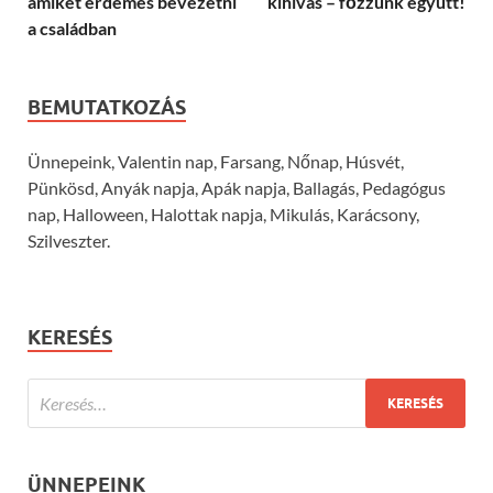
amiket érdemes bevezetni
kihívás – főzzünk együtt!
a családban
BEMUTATKOZÁS
Ünnepeink, Valentin nap, Farsang, Nőnap, Húsvét,
Pünkösd, Anyák napja, Apák napja, Ballagás, Pedagógus
nap, Halloween, Halottak napja, Mikulás, Karácsony,
Szilveszter.
KERESÉS
ÜNNEPEINK