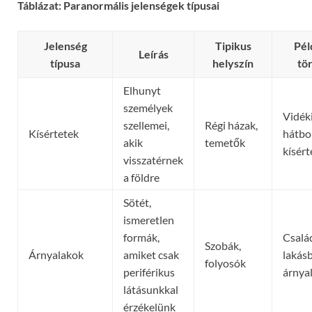
Táblázat: Paranormális jelenségek típusai
Jelenség
Tipikus
Pél
Leírás
típusa
helyszín
tö
Elhunyt
személyek
Vidék
szellemei,
Régi házak,
Kísértetek
hátbo
akik
temetők
kísért
visszatérnek
a földre
Sötét,
ismeretlen
formák,
Csalá
Szobák,
Árnyalakok
amiket csak
lakásb
folyosók
periférikus
árnya
látásunkkal
érzékelünk