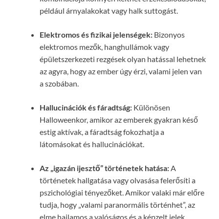
például árnyalakokat vagy halk suttogást.
Elektromos és fizikai jelenségek:
Bizonyos
elektromos mezők, hanghullámok vagy
épületszerkezeti rezgések olyan hatással lehetnek
az agyra, hogy az ember úgy érzi, valami jelen van
a szobában.
Hallucinációk és fáradtság:
Különösen
Halloweenkor, amikor az emberek gyakran késő
estig aktívak, a fáradtság fokozhatja a
látomásokat és hallucinációkat.
Az „igazán ijesztő” történetek hatása:
A
történetek hallgatása vagy olvasása felerősíti a
pszichológiai tényezőket. Amikor valaki már előre
tudja, hogy „valami paranormális történhet”, az
elme hajlamos a valóságos és a képzelt jelek