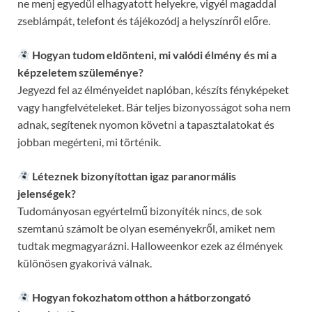
ne menj egyedül elhagyatott helyekre, vigyél magaddal
zseblámpát, telefont és tájékozódj a helyszínről előre.
Hogyan tudom eldönteni, mi valódi élmény és mi a
képzeletem szüleménye?
Jegyezd fel az élményeidet naplóban, készíts fényképeket
vagy hangfelvételeket. Bár teljes bizonyosságot soha nem
adnak, segítenek nyomon követni a tapasztalatokat és
jobban megérteni, mi történik.
Léteznek bizonyítottan igaz paranormális
jelenségek?
Tudományosan egyértelmű bizonyíték nincs, de sok
szemtanú számolt be olyan eseményekről, amiket nem
tudtak megmagyarázni. Halloweenkor ezek az élmények
különösen gyakorivá válnak.
Hogyan fokozhatom otthon a hátborzongató