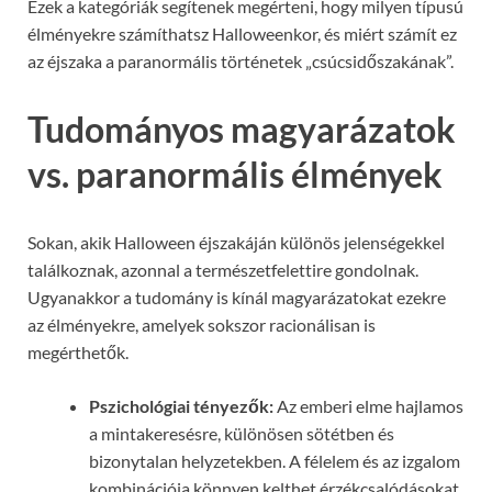
Ezek a kategóriák segítenek megérteni, hogy milyen típusú
élményekre számíthatsz Halloweenkor, és miért számít ez
az éjszaka a paranormális történetek „csúcsidőszakának”.
Tudományos magyarázatok
vs. paranormális élmények
Sokan, akik Halloween éjszakáján különös jelenségekkel
találkoznak, azonnal a természetfelettire gondolnak.
Ugyanakkor a tudomány is kínál magyarázatokat ezekre
az élményekre, amelyek sokszor racionálisan is
megérthetők.
Pszichológiai tényezők:
Az emberi elme hajlamos
a mintakeresésre, különösen sötétben és
bizonytalan helyzetekben. A félelem és az izgalom
kombinációja könnyen kelthet érzékcsalódásokat,