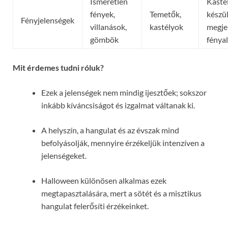
Ismeretlen
Kasté
fények,
Temetők,
készül
Fényjelenségek
villanások,
kastélyok
megje
gömbök
fénya
Mit érdemes tudni róluk?
Ezek a jelenségek nem mindig ijesztőek; sokszor
inkább kíváncsiságot és izgalmat váltanak ki.
A helyszín, a hangulat és az évszak mind
befolyásolják, mennyire érzékeljük intenzíven a
jelenségeket.
Halloween különösen alkalmas ezek
megtapasztalására, mert a sötét és a misztikus
hangulat felerősíti érzékeinket.