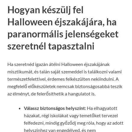
Hogyan készülj fel
Halloween éjszakájára, ha
paranormális jelenségeket
szeretnél tapasztalni
Ha szeretnéd igazán átélni Halloween éjszakájának
misztikumát, és talán saját szemeddel is találkozni valami
természetfelettivel, érdemes felkészülten nekiindulni. A
megfelelő előkészületek nemcsak biztonságosabbá teszik
az élményt, de felerősíthetik a hangulatot is.
Válassz biztonságos helyszínt:
Ha elhagyatott
házakat, régi iskolákat vagy temetőket tervezel
felfedezni, mindig győződj meg róla, hogy az adott
helyszínhez van engedélyed, és nem