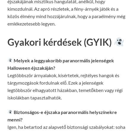
éjszakájának misztikus hangulatát, anélkül, hogy
kimozdulnál. Az apró részletek, a fény-árnyék játék és a
közös élmény mind hozzájárulnak, hogy a paraélmény még
emlékezetesebb legyen.
Gyakori kérdések (GYIK)
Melyek a leggyakoribb paranormális jelenségek
Halloween éjszakáján?
Legtöbbször árnyalakok, kísértetek, rejtélyes hangok és
tárgymozgások fordulnak elő. Ezek a jelenségek
legtöbbször elhagyatott házakban, temetőkben vagy régi
iskolákban tapasztalhatók.
Biztonságos-e éjszaka paranormális helyszínekre
menni?
Igen, ha betartod az alapvető biztonsági szabályokat: soha