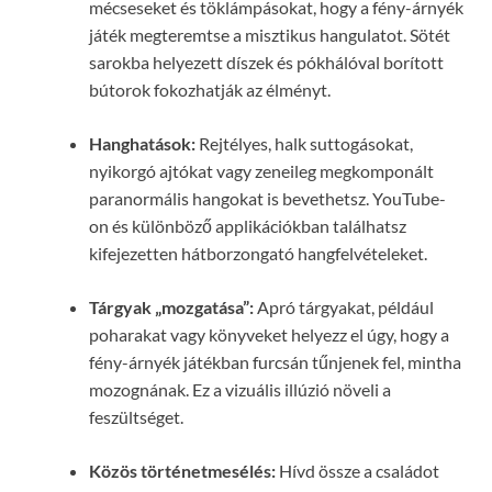
mécseseket és töklámpásokat, hogy a fény-árnyék
játék megteremtse a misztikus hangulatot. Sötét
sarokba helyezett díszek és pókhálóval borított
bútorok fokozhatják az élményt.
Hanghatások:
Rejtélyes, halk suttogásokat,
nyikorgó ajtókat vagy zeneileg megkomponált
paranormális hangokat is bevethetsz. YouTube-
on és különböző applikációkban találhatsz
kifejezetten hátborzongató hangfelvételeket.
Tárgyak „mozgatása”:
Apró tárgyakat, például
poharakat vagy könyveket helyezz el úgy, hogy a
fény-árnyék játékban furcsán tűnjenek fel, mintha
mozognának. Ez a vizuális illúzió növeli a
feszültséget.
Közös történetmesélés:
Hívd össze a családot