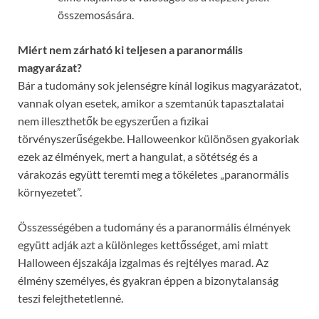
összemosására.
Miért nem zárható ki teljesen a paranormális
magyarázat?
Bár a tudomány sok jelenségre kínál logikus magyarázatot,
vannak olyan esetek, amikor a szemtanúk tapasztalatai
nem illeszthetők be egyszerűen a fizikai
törvényszerűségekbe. Halloweenkor különösen gyakoriak
ezek az élmények, mert a hangulat, a sötétség és a
várakozás együtt teremti meg a tökéletes „paranormális
környezetet”.
Összességében a tudomány és a paranormális élmények
együtt adják azt a különleges kettősséget, ami miatt
Halloween éjszakája izgalmas és rejtélyes marad. Az
élmény személyes, és gyakran éppen a bizonytalanság
teszi felejthetetlenné.