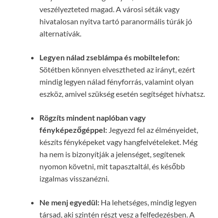
veszélyezteted magad. A városi séták vagy
hivatalosan nyitva tartó paranormális túrák jó
alternatívák.
Legyen nálad zseblámpa és mobiltelefon:
Sötétben könnyen elvesztheted az irányt, ezért
mindig legyen nálad fényforrás, valamint olyan
eszköz, amivel szükség esetén segítséget hívhatsz.
Rögzíts mindent naplóban vagy
fényképezőgéppel:
Jegyezd fel az élményeidet,
készíts fényképeket vagy hangfelvételeket. Még
ha nem is bizonyítják a jelenséget, segítenek
nyomon követni, mit tapasztaltál, és később
izgalmas visszanézni.
Ne menj egyedül:
Ha lehetséges, mindig legyen
társad, aki szintén részt vesz a felfedezésben. A