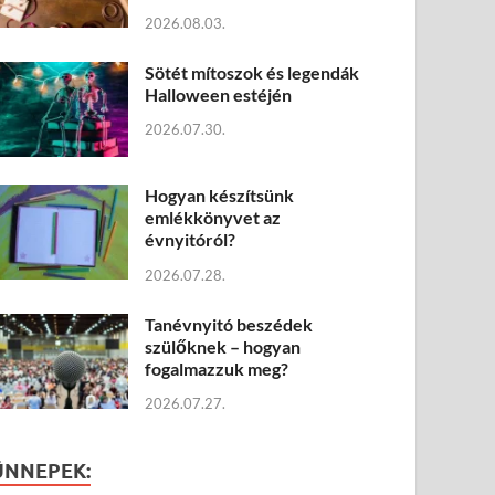
2026.08.03.
Sötét mítoszok és legendák
Halloween estéjén
2026.07.30.
Hogyan készítsünk
emlékkönyvet az
évnyitóról?
2026.07.28.
Tanévnyitó beszédek
szülőknek – hogyan
fogalmazzuk meg?
2026.07.27.
ÜNNEPEK: