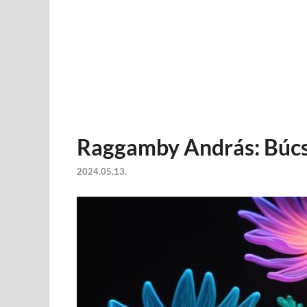
Raggamby András: Búc
2024.05.13.