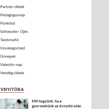
Partner cikkek
Pedagógusnap
Pünkösd
Szilveszter- Újév
Tanévnyitó
Uncategorized
Ünnepek
Valentin-nap
Vendég cikkek
ÉVNYITÓRA
Mit tegyünk, ha a
gyermekünk az évnyitó után