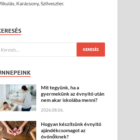
ikulás, Karácsony, Szilveszter.
KERESÉS
ÜNNEPEINK
Mit tegyünk, ha a
gyermekünk az évnyitó után
nem akar iskolába menni?
2026.08.06.
Hogyan készítsünk évnyitó
ajándékcsomagot az
óvónőknek?