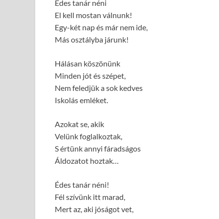
Édes tanár néni
El kell mostan válnunk!
Egy-két nap és már nem ide,
Más osztályba járunk!
Hálásan köszönünk
Minden jót és szépet,
Nem feledjük a sok kedves
Iskolás emléket.
Azokat se, akik
Velünk foglalkoztak,
S értünk annyi fáradságos
Áldozatot hoztak…
Édes tanár néni!
Fél szívünk itt marad,
Mert az, aki jóságot vet,