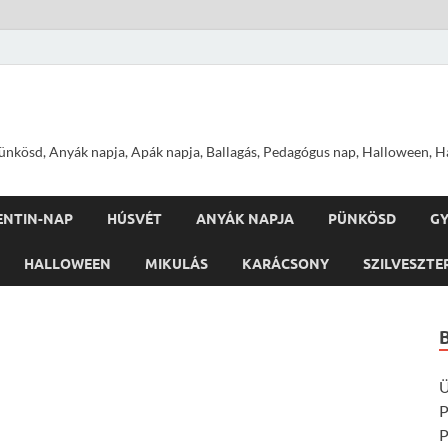
nkösd, Anyák napja, Apák napja, Ballagás, Pedagógus nap, Halloween, Hal
ENTIN-NAP
HÚSVÉT
ANYÁK NAPJA
PÜNKÖSD
G
HALLOWEEN
MIKULÁS
KARÁCSONY
SZILVESZTE
Ü
P
P