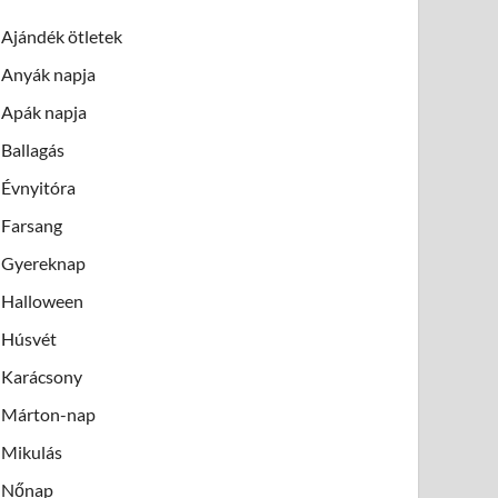
Ajándék ötletek
Anyák napja
Apák napja
Ballagás
Évnyitóra
Farsang
Gyereknap
Halloween
Húsvét
Karácsony
Márton-nap
Mikulás
Nőnap