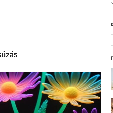
M
súzás