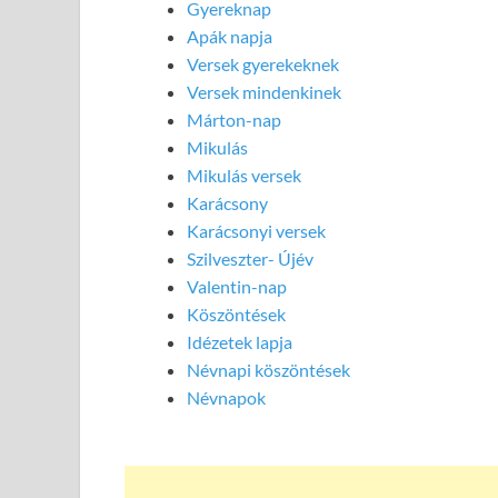
Gyereknap
Apák napja
Versek gyerekeknek
Versek mindenkinek
Márton-nap
Mikulás
Mikulás versek
Karácsony
Karácsonyi versek
Szilveszter- Újév
Valentin-nap
Köszöntések
Idézetek lapja
Névnapi köszöntések
Névnapok