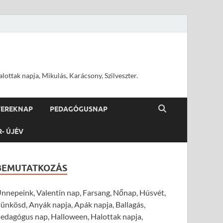
ottak napja, Mikulás, Karácsony, Szilveszter.
YEREKNAP
PEDAGÓGUSNAP
R- ÚJÉV
BEMUTATKOZÁS
nnepeink, Valentin nap, Farsang, Nőnap, Húsvét,
ünkösd, Anyák napja, Apák napja, Ballagás,
edagógus nap, Halloween, Halottak napja,