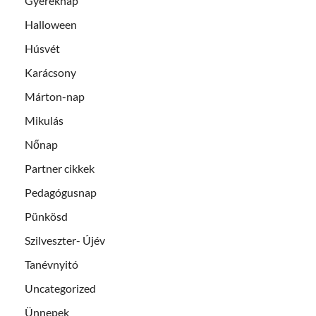
Gyereknap
Halloween
Húsvét
Karácsony
Márton-nap
Mikulás
Nőnap
Partner cikkek
Pedagógusnap
Pünkösd
Szilveszter- Újév
Tanévnyitó
Uncategorized
Ünnepek