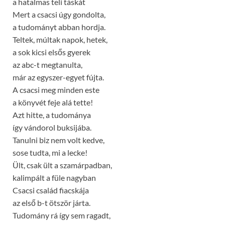
a hatalmas teli táskát
Mert a csacsi úgy gondolta,
a tudományt abban hordja.
Teltek, múltak napok, hetek,
a sok kicsi elsős gyerek
az abc-t megtanulta,
már az egyszer-egyet fújta.
A csacsi meg minden este
a könyvét feje alá tette!
Azt hitte, a tudománya
így vándorol buksijába.
Tanulni biz nem volt kedve,
sose tudta, mi a lecke!
Ült, csak ült a szamárpadban,
kalimpált a füle nagyban
Csacsi család fiacskája
az első b-t ötször járta.
Tudomány rá így sem ragadt,