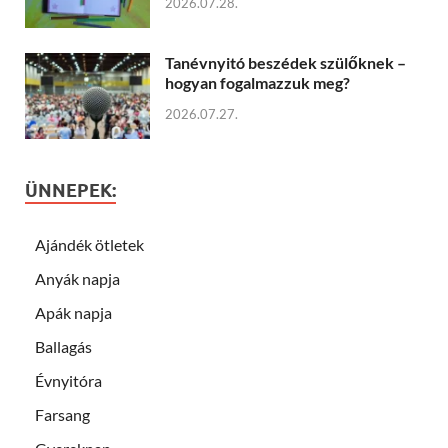
2026.07.28.
Tanévnyitó beszédek szülőknek –
hogyan fogalmazzuk meg?
2026.07.27.
ÜNNEPEK:
Ajándék ötletek
Anyák napja
Apák napja
Ballagás
Évnyitóra
Farsang