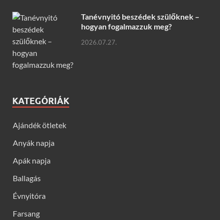
Tanévnyitó beszédek szülőknek –
hogyan fogalmazzuk meg?
2026.07.27.
KATEGÓRIÁK
Ajándék ötletek
Anyák napja
Apák napja
Ballagás
Évnyitóra
Farsang