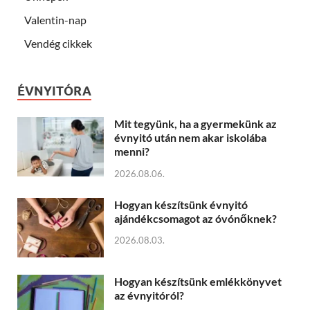
Valentin-nap
Vendég cikkek
ÉVNYITÓRA
Mit tegyünk, ha a gyermekünk az
évnyitó után nem akar iskolába
menni?
2026.08.06.
Hogyan készítsünk évnyitó
ajándékcsomagot az óvónőknek?
2026.08.03.
Hogyan készítsünk emlékkönyvet
az évnyitóról?