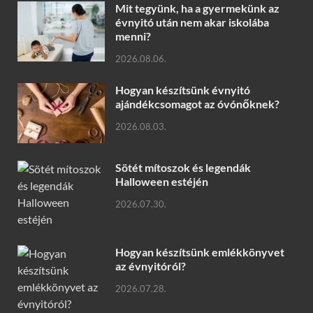
Mit tegyünk, ha a gyermekünk az
évnyitó után nem akar iskolába
menni?
2026.08.06.
Hogyan készítsünk évnyitó
ajándékcsomagot az óvónőknek?
2026.08.03.
Sötét mítoszok és legendák
Halloween estéjén
2026.07.30.
Hogyan készítsünk emlékkönyvet
az évnyitóról?
2026.07.28.