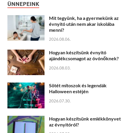
ÜNNEPEINK
Mit tegyünk, ha a gyermekünk az
évnyitó után nem akar iskolába
menni?
2026.08.06.
Hogyan készítsünk évnyitó
ajándékcsomagot az óvónőknek?
2026.08.03.
Sötét mítoszok és legendák
Halloween estéjén
2026.07.30.
Hogyan készítsünk emlékkönyvet
az évnyitóról?