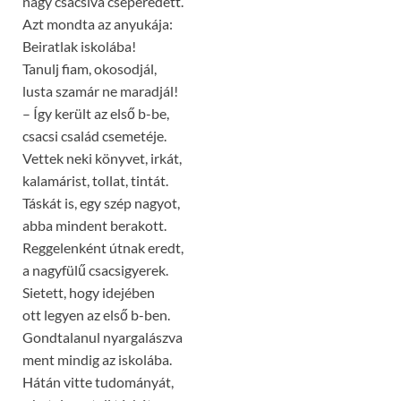
nagy csacsivá cseperedett.
Azt mondta az anyukája:
Beiratlak iskolába!
Tanulj fiam, okosodjál,
lusta szamár ne maradjál!
– Így került az első b-be,
csacsi család csemetéje.
Vettek neki könyvet, irkát,
kalamárist, tollat, tintát.
Táskát is, egy szép nagyot,
abba mindent berakott.
Reggelenként útnak eredt,
a nagyfülű csacsigyerek.
Sietett, hogy idejében
ott legyen az első b-ben.
Gondtalanul nyargalászva
ment mindig az iskolába.
Hátán vitte tudományát,