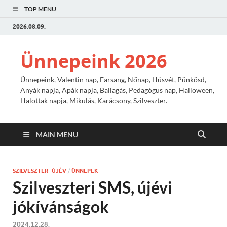
TOP MENU
2026.08.09.
Ünnepeink 2026
Ünnepeink, Valentin nap, Farsang, Nőnap, Húsvét, Pünkösd,
Anyák napja, Apák napja, Ballagás, Pedagógus nap, Halloween,
Halottak napja, Mikulás, Karácsony, Szilveszter.
MAIN MENU
SZILVESZTER- ÚJÉV
/
ÜNNEPEK
Szilveszteri SMS, újévi
jókívánságok
2024.12.28.