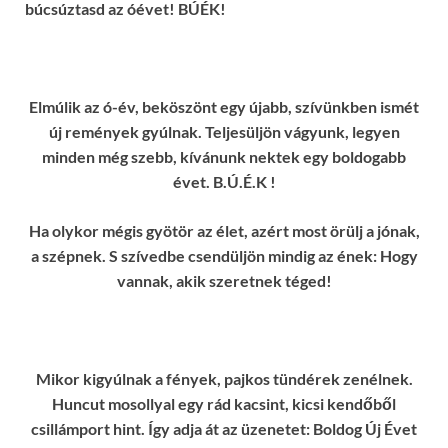
búcsúztasd az óévet! BÚÉK!
Elmúlik az ó-év, beköszönt egy újabb, szívünkben ismét
új remények gyúlnak. Teljesüljön vágyunk, legyen
minden még szebb, kívánunk nektek egy boldogabb
évet. B.Ú.É.K !
Ha olykor mégis gyötör az élet, azért most örülj a jónak,
a szépnek. S szívedbe csendüljön mindig az ének: Hogy
vannak, akik szeretnek téged!
Mikor kigyúlnak a fények, pajkos tündérek zenélnek.
Huncut mosollyal egy rád kacsint, kicsi kendőből
csillámport hint. Így adja át az üzenetet: Boldog Új Évet