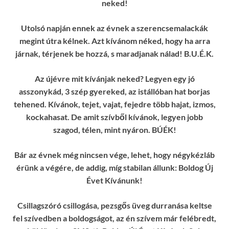
neked!
Utolsó napján ennek az évnek a szerencsemalackák
megint útra kélnek. Azt kívánom néked, hogy ha arra
járnak, térjenek be hozzá, s maradjanak nálad! B.U.É.K.
Az újévre mit kívánjak neked? Legyen egy jó
asszonykád, 3 szép gyereked, az istállóban hat borjas
tehened. Kívánok, tejet, vajat, fejedre több hajat, izmos,
kockahasat. De amit szívből kívánok, legyen jobb
szagod, télen, mint nyáron. BÚÉK!
Bár az évnek még nincsen vége, lehet, hogy négykézláb
érünk a végére, de addig, míg stabilan állunk: Boldog Új
Évet Kívánunk!
Csillagszóró csillogása, pezsgős üveg durranása keltse
fel szívedben a boldogságot, az én szívem már felébredt,