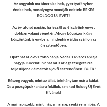
Az angyalok ma táncra kelnek, gyertyafényben
énekelnek, mosolyogva mondják nektek: BÉKÉS
BOLDOG ÚJ ÉVET!
Az év utolsó napján, ha leszáll az éj szívünk egyet
dobban valami véget ér. Ahogy búcsúzunk úgy
köszöntünk is egyben, mindenkire áldás szálljon az
újesztendőben.
Eljött hát az ó év utolsó napja, vedel is a város apraja
nagyja, Koccintunk hát mi is az egészségetekre,
teljesüljenek álmaitok a jövő esztendőben! BÚÉK !
Részeg vagyok, mint az állat, telehánytam már a kádat.
De a pezsgőpukkanásra felállok, s neked Boldog Új Évet
Kívánok!
A mai nap szebb, mint más, a mai nap senki sem hibás. A