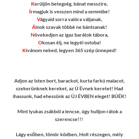
K
erüljön betegség, bánat messzire,
Í
rmagjuk is vesszen mind a semmibe!
V
ágyaid sorra valóra váljanak,
Á
lnok szavak többé ne bántsanak!
N
övekedjen az igaz barátok tábora,
O
kosan élj, ne legyél ostoba!
K
ívánom neked, legyen 365 szép ünneped!
Adjon az Isten bort, barackot, kurta farkú malacot,
szekerünknek kereket, az Ú Évnek keretet! Had
ihassunk, had ehessünk az ÚJ ÉVBEN eleget! BÚÉK!
Mint lyukas zsákból a lencse, úgy hulljon rátok a
szerencse!!!
Lágy esőben, tömör ködben, Holt részegen, mély