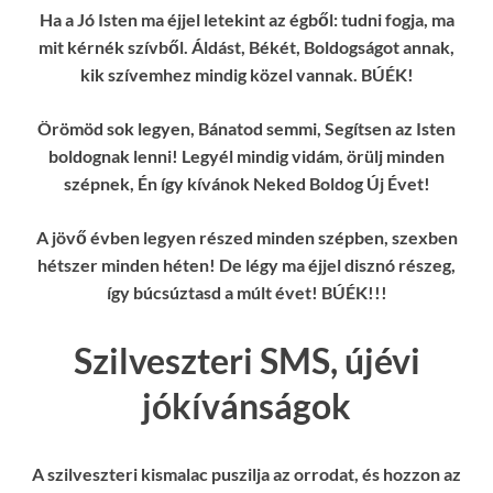
Ha a Jó Isten ma éjjel letekint az égből: tudni fogja, ma
mit kérnék szívből. Áldást, Békét, Boldogságot annak,
kik szívemhez mindig közel vannak. BÚÉK!
Örömöd sok legyen, Bánatod semmi, Segítsen az Isten
boldognak lenni! Legyél mindig vidám, örülj minden
szépnek, Én így kívánok Neked Boldog Új Évet!
A jövő évben legyen részed minden szépben, szexben
hétszer minden héten! De légy ma éjjel disznó részeg,
így búcsúztasd a múlt évet! BÚÉK!!!
Szilveszteri SMS, újévi
jókívánságok
A szilveszteri kismalac puszilja az orrodat, és hozzon az