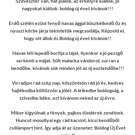
Szilveszter van, hát piálok, az erkélyre kiállok, jó
nagyokat kiáltok: boldog új évet kívánok!!!
Erdő szélén ezüst fenyő havas ággal büszkélkedő őz és
nyuszi körbe járja tekintetük megcsodálja. Képzeld el,
hogy ott állok és Boldog új évet kívánok!!
Havas téli lepedő borítja a tájat, ilyenkor a jó pezsgő
serkenti a májat. Sült malacka vándorol, surran a
bendőbe, kívánok sok minden jót az új esztendőbe!!!
Virradjon rád szép nap, köszöntsön rád jó év, kedves
hajlékodba költözzön a jólét. A lelkedbe boldogság, a
szívedbe béke, ezt kívánom neked az új évre.
Mikor kigyúlnak a fények, pajkos tündérek zenélnek.
Huncut mosollyal egy rád kacsint, kicsi kendőből
csillámport hint. Így adja át az üzenetet: Boldog Új Évet