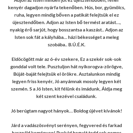
kenyér dagadjon nyárfa tekenőben. Hús, bor, gyümölcs,
ruha, legyen mindig bőven a patikát felejtsük el ez
újesztendőben. Adjon az Isten bő termést aratást…,
nyakig érő sarjút, hogy bosszantsa a kaszást.. Adjon az
Isten sok fát a kályhába… házi békességet a meleg
szobába.. B.Ú.É.K.
Eldöcögött már az ó-év szekere, Ez a szekér sok-sok
gonddal volt tele. Pusztuljon hát nyikorogva-zörögve,
Búját-baját felejtsük el örökre. Asztalunkon mindig
legyen friss kenyér, Jó anyámnak mosoly legyen két
szemén. S a Jó Isten, kit félünk és imádunk, Áldja meg
két szent kezével családunk.
Jó berúgtam nagyot hányok… Boldog újévet kívánok!
Járd a vadászösvényt serényen, fegyvered és farkad
használd keményen! Puskád hegyét tedd sok nemes