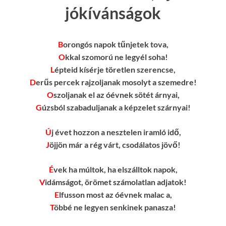
jókívánságok
B
orongós napok tűnjetek tova,
O
kkal szomorú ne legyél soha!
L
épteid kísérje töretlen szerencse,
D
erűs percek rajzoljanak mosolyt a szemedre!
O
szoljanak el az óévnek sötét árnyai,
G
úzsból szabaduljanak a képzelet szárnyai!
Ú
j évet hozzon a nesztelen iramló idő,
J
öjjön már a rég várt, csodálatos jövő!
É
vek ha múltok, ha elszálltok napok,
V
idámságot, örömet számolatlan adjatok!
E
lfusson most az óévnek malac a,
T
öbbé ne legyen senkinek panasza!