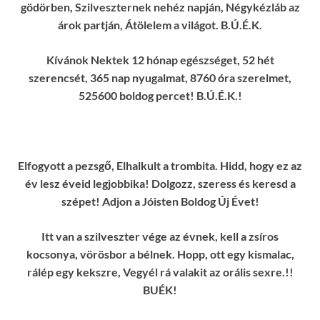
gödörben, Szilveszternek nehéz napján, Négykézláb az
árok partján, Átölelem a világot. B.Ú.É.K.
Kívánok Nektek 12 hónap egészséget, 52 hét
szerencsét, 365 nap nyugalmat, 8760 óra szerelmet,
525600 boldog percet! B.Ú.É.K.!
Elfogyott a pezsgő, Elhalkult a trombita. Hidd, hogy ez az
év lesz éveid legjobbika! Dolgozz, szeress és keresd a
szépet! Adjon a Jóisten Boldog Új Évet!
Itt van a szilveszter vége az évnek, kell a zsíros
kocsonya, vörösbor a bélnek. Hopp, ott egy kismalac,
rálép egy kekszre, Vegyél rá valakit az orális sexre.!!
BUÉK!