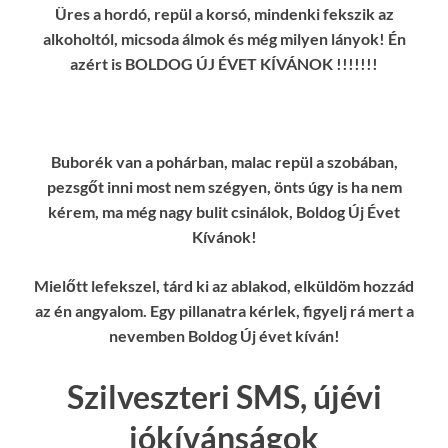
Üres a hordó, repül a korsó, mindenki fekszik az
alkoholtól, micsoda álmok és még milyen lányok! Én
azért is BOLDOG ÚJ ÉVET KÍVÁNOK !!!!!!!
Buborék van a pohárban, malac repül a szobában,
pezsgőt inni most nem szégyen, önts úgy is ha nem
kérem, ma még nagy bulit csinálok, Boldog Új Évet
Kívánok!
Mielőtt lefekszel, tárd ki az ablakod, elküldöm hozzád
az én angyalom. Egy pillanatra kérlek, figyelj rá mert a
nevemben Boldog Új évet kíván!
Szilveszteri SMS, újévi
jókívánságok