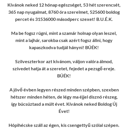
Kívánok neked 12 hónap egészséget, 53 hét szerencsét,
365 nap nyugalmat, 8760 óra szerelmet, 525600 boldog
percet és 31536000 másodperc szexet! B.U.É.K.
Ma be fogsz rúgni, mint a szamár holnap olyan leszel,
mint a lajhár, sarokba csak azért fogsz állni, hogy
kapaszkodva tudjál hányni! BÚÉK!
Szilveszterkor azt kívánom, váljon valóra álmod,
szívedet hatja át a szeretet, fejedet a pezsgő ereje.
BÚÉK!
A jövő évben legyen részed minden szépben, szexben
hétszer minden héten, de légy ma éjjel disznó részeg,
így búcsúztasd a múlt évet. Kívánok neked Boldog Új
Évet!
Hópihécske száll az égen, kis csengettyű szólal szépen.