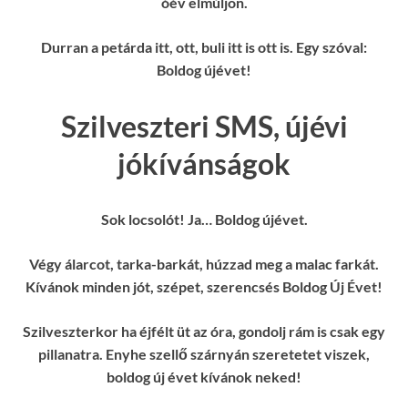
óév elmúljon.
Durran a petárda itt, ott, buli itt is ott is. Egy szóval:
Boldog újévet!
Szilveszteri SMS, újévi
jókívánságok
Sok locsolót! Ja… Boldog újévet.
Végy álarcot, tarka-barkát, húzzad meg a malac farkát.
Kívánok minden jót, szépet, szerencsés Boldog Új Évet!
Szilveszterkor ha éjfélt üt az óra, gondolj rám is csak egy
pillanatra. Enyhe szellő szárnyán szeretetet viszek,
boldog új évet kívánok neked!