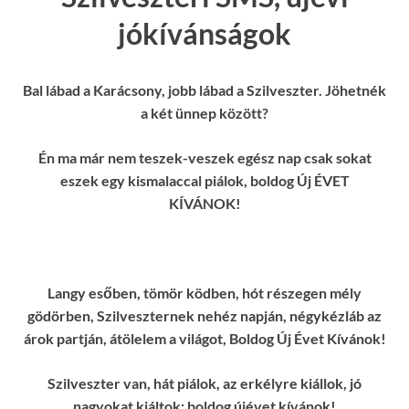
jókívánságok
Bal lábad a Karácsony, jobb lábad a Szilveszter. Jöhetnék
a két ünnep között?
Én ma már nem teszek-veszek egész nap csak sokat
eszek egy kismalaccal piálok, boldog Új ÉVET
KÍVÁNOK!
Langy esőben, tömör ködben, hót részegen mély
gödörben, Szilveszternek nehéz napján, négykézláb az
árok partján, átölelem a világot, Boldog Új Évet Kívánok!
Szilveszter van, hát piálok, az erkélyre kiállok, jó
nagyokat kiáltok: boldog újévet kívánok!