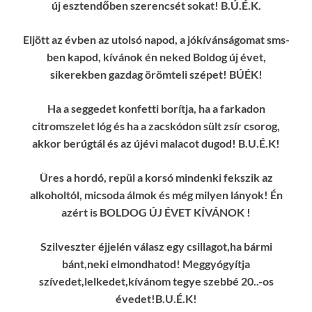
új esztendőben szerencsét sokat! B.Ú.É.K.
Eljött az évben az utolsó napod, a jókívánságomat sms-
ben kapod, kívánok én neked Boldog új évet,
sikerekben gazdag örömteli szépet! BÚÉK!
Ha a seggedet konfetti borítja, ha a farkadon
citromszelet lóg és ha a zacskódon sült zsír csorog,
akkor berúgtál és az újévi malacot dugod! B.U.É.K!
Üres a hordó, repül a korsó mindenki fekszik az
alkoholtól, micsoda álmok és még milyen lányok! Én
azért is BOLDOG ÚJ ÉVET KÍVÁNOK !
Szilveszter éjjelén válasz egy csillagot,ha bármi
bánt,neki elmondhatod! Meggyógyítja
szívedet,lelkedet,kívánom tegye szebbé 20..-os
évedet!B.U.É.K!