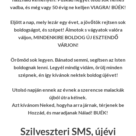
vadba, és még vagy 50 évig ne kelljen VIAGRA! BÚÉK!
Eljött a nap, mely lezár egy évet, a jövőtök rejtsen sok
boldogságot, és szépet! Álmotok s vágyatok valóra
váljon, MINDENKIRE BOLDOG ÚJ ESZTENDŐ
VÁRJON!
Örömöd sok legyen. Bánatod semmi, segítsen az Isten
boldognak lenni. Legyél mindig vidám, örülj minden
szépnek, én így kívánok nektek boldog újévet!
Utolsó napján ennek az évnek a szerencse malackák
újból útra kélnek.
Azt kívánom Neked, hogyha arra járnak, térjenek be
Hozzád, és maradjanak Nálad!
BUÉK!
Szilveszteri SMS, újévi