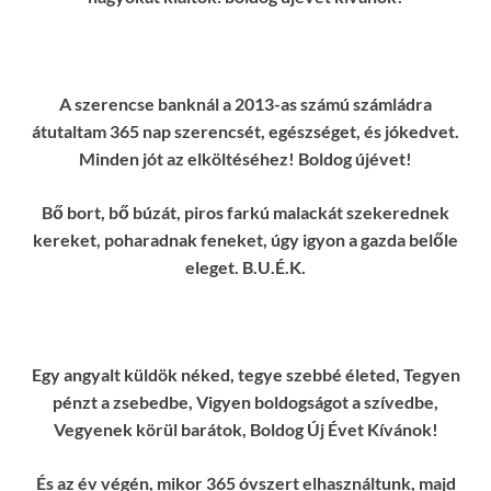
A szerencse banknál a 2013-as számú számládra
átutaltam 365 nap szerencsét, egészséget, és jókedvet.
Minden jót az elköltéséhez! Boldog újévet!
Bő bort, bő búzát, piros farkú malackát szekerednek
kereket, poharadnak feneket, úgy igyon a gazda belőle
eleget. B.U.É.K.
Egy angyalt küldök néked, tegye szebbé életed, Tegyen
pénzt a zsebedbe, Vigyen boldogságot a szívedbe,
Vegyenek körül barátok, Boldog Új Évet Kívánok!
És az év végén, mikor 365 óvszert elhasználtunk, majd