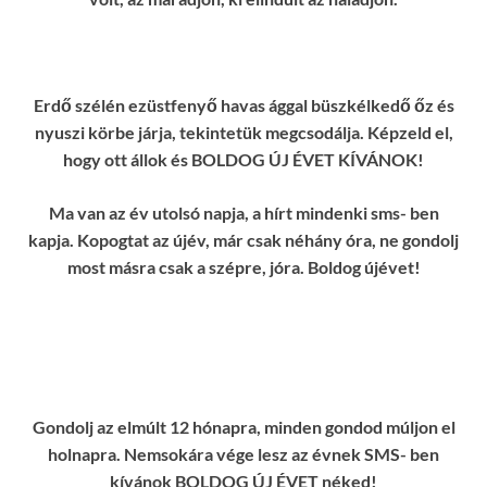
Erdő szélén ezüstfenyő havas ággal büszkélkedő őz és
nyuszi körbe járja, tekintetük megcsodálja. Képzeld el,
hogy ott állok és BOLDOG ÚJ ÉVET KÍVÁNOK!
Ma van az év utolsó napja, a hírt mindenki sms- ben
kapja. Kopogtat az újév, már csak néhány óra, ne gondolj
most másra csak a szépre, jóra. Boldog újévet!
Gondolj az elmúlt 12 hónapra, minden gondod múljon el
holnapra. Nemsokára vége lesz az évnek SMS- ben
kívánok BOLDOG ÚJ ÉVET néked!