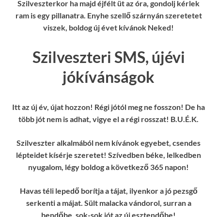
Szilveszterkor ha majd éjfélt üt az óra, gondolj kérlek
ram is egy pillanatra. Enyhe szellő szárnyán szeretetet
viszek, boldog új évet kívánok Neked!
Szilveszteri SMS, újévi
jókívánságok
Itt az új év, újat hozzon! Régi jótól meg ne fosszon! De ha
több jót nem is adhat, vigye el a régi rosszat! B.U.É.K.
Szilveszter alkalmából nem kívánok egyebet, csendes
lépteidet kísérje szeretet! Szívedben béke, lelkedben
nyugalom, légy boldog a következő 365 napon!
Havas téli lepedő borítja a tájat, ilyenkor a jó pezsgő
serkenti a májat. Sült malacka vándorol, surran a
bendőbe, sok-sok jót az új esztendőbe!