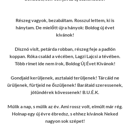
Részeg vagyok, bezabáltam. Rosszul lettem, ki is
hánytam. De mielőtt újra hányok: Boldog új évet
kívánok!
Disznó visít, petárda robban, részeg feje a padlón
koppan. Róka család a vécében, Lagzi Lajcsi a tévében.
Több rímet ide nem írok, Boldog Új Évet Kívánok!
Gondjaid kerüljenek, asztalaid terüljenek! Tárcáid ne
ürüljenek, fürtjeid ne őszüljenek! Barátaid szeressenek,
jótündérek kövessenek! B.U.É.K.
Múlik a nap, s múlik az év. Ami rossz volt, elmúlt már rég.
Holnap egy új évre ébredsz, s ehhez kívánok Neked
nagyon sok szépet!