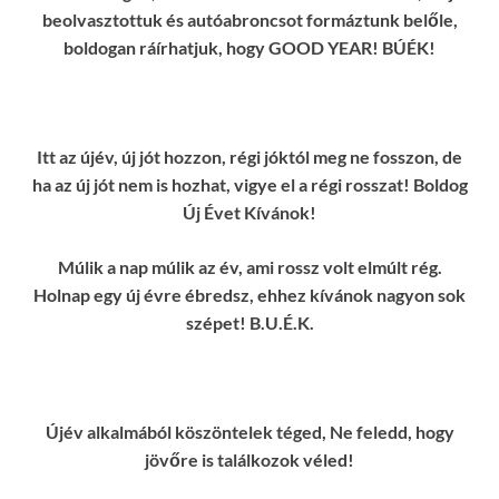
beolvasztottuk és autóabroncsot formáztunk belőle,
boldogan ráírhatjuk, hogy GOOD YEAR! BÚÉK!
Itt az újév, új jót hozzon, régi jóktól meg ne fosszon, de
ha az új jót nem is hozhat, vigye el a régi rosszat! Boldog
Új Évet Kívánok!
Múlik a nap múlik az év, ami rossz volt elmúlt rég.
Holnap egy új évre ébredsz, ehhez kívánok nagyon sok
szépet! B.U.É.K.
Újév alkalmából köszöntelek téged, Ne feledd, hogy
jövőre is találkozok véled!