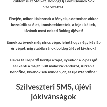
küldöm is az SMS-t!. Boldog Új Évet Kívánok Sok
Szeretettel.
Elsején, mikor kialszanak a fények, a detoxban akkor
kezdődik az élet, komás tekintetek, a fejek kékek,
kívánok most neked Boldog újévet!
Ennek az évnek még nincs vége, lehet hogy négy kézláb
ér véget, míg stabilan állok boldog új évet kívánok!
Havas téli lepedő borítja a tájat, ilyenkor a jó pezsgő
serkenti a májat. Sült malacka vándorol, surran a
bendőbe, kívánok sok minden jót, az újesztendőbe!
Szilveszteri SMS, újévi
jókívánságok