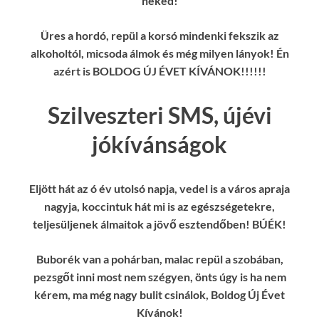
neked!
Üres a hordó, repül a korsó mindenki fekszik az
alkoholtól, micsoda álmok és még milyen lányok! Én
azért is BOLDOG ÚJ ÉVET KÍVÁNOK!!!!!!
Szilveszteri SMS, újévi
jókívánságok
Eljött hát az ó év utolsó napja, vedel is a város apraja
nagyja, koccintuk hát mi is az egészségetekre,
teljesüljenek álmaitok a jövő esztendőben! BÚÉK!
Buborék van a pohárban, malac repül a szobában,
pezsgőt inni most nem szégyen, önts úgy is ha nem
kérem, ma még nagy bulit csinálok, Boldog Új Évet
Kívánok!