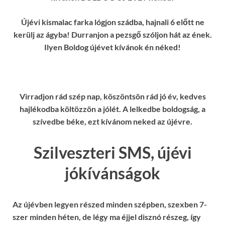
Újévi kismalac farka lógjon szádba, hajnali 6 előtt ne
kerülj az ágyba! Durranjon a pezsgő szóljon hát az ének.
Ilyen Boldog újévet kívánok én néked!
Virradjon rád szép nap, köszöntsön rád jó év, kedves
hajlékodba költözzön a jólét. A lelkedbe boldogság, a
szívedbe béke, ezt kívánom neked az újévre.
Szilveszteri SMS, újévi
jókívánságok
Az újévben legyen részed minden szépben, szexben 7-
szer minden héten, de légy ma éjjel disznó részeg, így