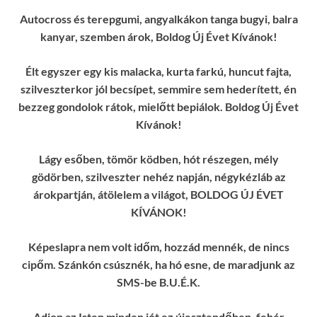
Autocross és terepgumi, angyalkákon tanga bugyi, balra
kanyar, szemben árok, Boldog Új Évet Kívánok!
Élt egyszer egy kis malacka, kurta farkú, huncut fajta,
szilveszterkor jól becsípet, semmire sem hederített, én
bezzeg gondolok rátok, mielőtt bepiálok. Boldog Új Évet
Kívánok!
Lágy esőben, tömör ködben, hót részegen, mély
gödörben, szilveszter nehéz napján, négykézláb az
árokpartján, átölelem a világot, BOLDOG ÚJ ÉVET
KÍVÁNOK!
Képeslapra nem volt időm, hozzád mennék, de nincs
cipőm. Szánkón csúsznék, ha hó esne, de maradjunk az
SMS-be B.U.É.K.
Adjon az Isten minden jót ez újesztendőben, fehér