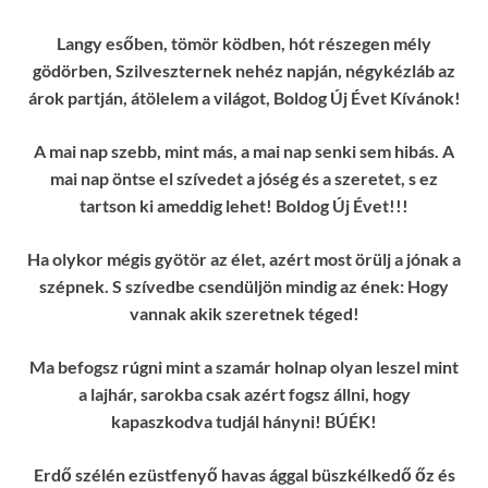
Langy esőben, tömör ködben, hót részegen mély
gödörben, Szilveszternek nehéz napján, négykézláb az
árok partján, átölelem a világot, Boldog Új Évet Kívánok!
A mai nap szebb, mint más, a mai nap senki sem hibás. A
mai nap öntse el szívedet a jóség és a szeretet, s ez
tartson ki ameddig lehet! Boldog Új Évet!!!
Ha olykor mégis gyötör az élet, azért most örülj a jónak a
szépnek. S szívedbe csendüljön mindig az ének: Hogy
vannak akik szeretnek téged!
Ma befogsz rúgni mint a szamár holnap olyan leszel mint
a lajhár, sarokba csak azért fogsz állni, hogy
kapaszkodva tudjál hányni! BÚÉK!
Erdő szélén ezüstfenyő havas ággal büszkélkedő őz és