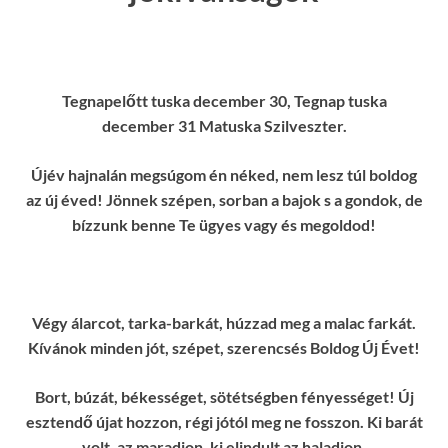
Tegnapelőtt tuska december 30, Tegnap tuska
december 31 Matuska Szilveszter.
Újév hajnalán megsúgom én néked, nem lesz túl boldog
az új éved! Jönnek szépen, sorban a bajok s a gondok, de
bízzunk benne Te ügyes vagy és megoldod!
Végy álarcot, tarka-barkát, húzzad meg a malac farkát.
Kívánok minden jót, szépet, szerencsés Boldog Új Évet!
Bort, búzát, békességet, sötétségben fényességet! Új
esztendő újat hozzon, régi jótól meg ne fosszon. Ki barát
volt, az maradjon, ki elindult az haladjon.