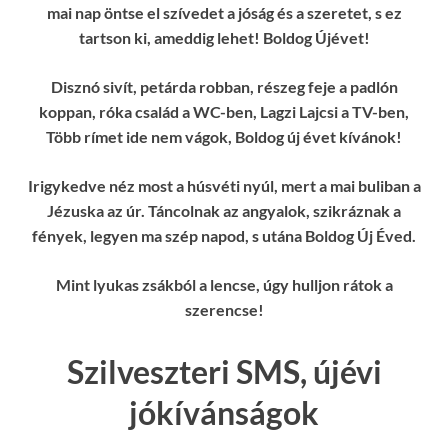
mai nap öntse el szívedet a jóság és a szeretet, s ez
tartson ki, ameddig lehet! Boldog Újévet!
Disznó sivít, petárda robban, részeg feje a padlón
koppan, róka család a WC-ben, Lagzi Lajcsi a TV-ben,
Több rímet ide nem vágok, Boldog új évet kívánok!
Irigykedve néz most a húsvéti nyúl, mert a mai buliban a
Jézuska az úr. Táncolnak az angyalok, szikráznak a
fények, legyen ma szép napod, s utána Boldog Új Éved.
Mint lyukas zsákból a lencse, úgy hulljon rátok a
szerencse!
Szilveszteri SMS, újévi
jókívánságok