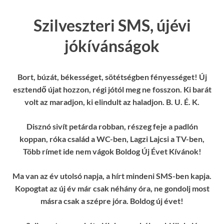
Szilveszteri SMS, újévi
jókívánságok
Bort, búzát, békességet, sötétségben fényességet! Új
esztendő újat hozzon, régi jótól meg ne fosszon. Ki barát
volt az maradjon, ki elindult az haladjon. B. U. É. K.
Disznó sivít petárda robban, részeg feje a padlón
koppan, róka család a WC-ben, Lagzi Lajcsi a TV-ben,
Több rímet ide nem vágok Boldog Új Évet Kívánok!
Ma van az év utolsó napja, a hírt mindeni SMS-ben kapja.
Kopogtat az új év már csak néhány óra, ne gondolj most
másra csak a szépre jóra. Boldog új évet!