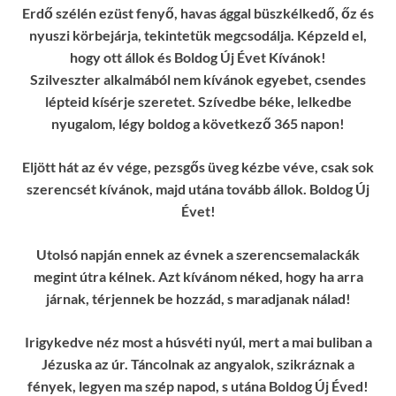
Erdő szélén ezüst fenyő, havas ággal büszkélkedő, őz és
nyuszi körbejárja, tekintetük megcsodálja. Képzeld el,
hogy ott állok és Boldog Új Évet Kívánok!
Szilveszter alkalmából nem kívánok egyebet, csendes
lépteid kísérje szeretet. Szívedbe béke, lelkedbe
nyugalom, légy boldog a következő 365 napon!
Eljött hát az év vége, pezsgős üveg kézbe véve, csak sok
szerencsét kívánok, majd utána tovább állok. Boldog Új
Évet!
Utolsó napján ennek az évnek a szerencsemalackák
megint útra kélnek. Azt kívánom néked, hogy ha arra
járnak, térjennek be hozzád, s maradjanak nálad!
Irigykedve néz most a húsvéti nyúl, mert a mai buliban a
Jézuska az úr. Táncolnak az angyalok, szikráznak a
fények, legyen ma szép napod, s utána Boldog Új Éved!