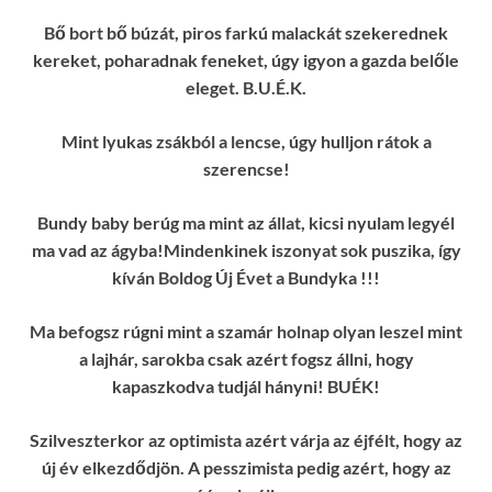
Bő bort bő búzát, piros farkú malackát szekerednek
kereket, poharadnak feneket, úgy igyon a gazda belőle
eleget. B.U.É.K.
Mint lyukas zsákból a lencse, úgy hulljon rátok a
szerencse!
Bundy baby berúg ma mint az állat, kicsi nyulam legyél
ma vad az ágyba!Mindenkinek iszonyat sok puszika, így
kíván Boldog Új Évet a Bundyka !!!
Ma befogsz rúgni mint a szamár holnap olyan leszel mint
a lajhár, sarokba csak azért fogsz állni, hogy
kapaszkodva tudjál hányni! BUÉK!
Szilveszterkor az optimista azért várja az éjfélt, hogy az
új év elkezdődjön. A pesszimista pedig azért, hogy az