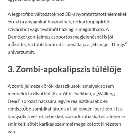
A legprofibb változatokhoz 3D-s nyomtattatott elemeket
és extra anyagokat használnak, de kartonpapírból,
szivacsból vagy textilből házilag is megoldható. A
Demogorgon-jelmez csoportos megjelenésnél is jól
működik, ha több barátod is bevállalja a „Stranger Things”
univerzumát.
3. Zombi-apokalipszis túlélője
A zombijelmezek örök klasszikusok, amelyek sosem
mennek ki a divatból. Az utóbbi években, a „Walking
Dead” sorozat hatására, egyre realisztikusabb és
rémisztőbb zombikat látunk a Halloween-partikon. Itt a
hangsúly a vérrel, sebekkel, szakadt ruhákkal és a fehérre
sminkelt, sötét karikás szemmel megalkotott kinézeten
van.