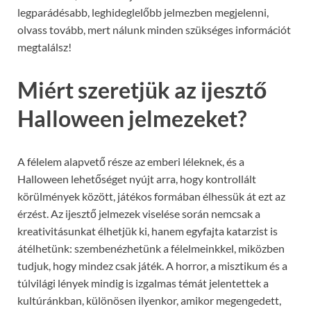
legparádésabb, leghideglelőbb jelmezben megjelenni,
olvass tovább, mert nálunk minden szükséges információt
megtalálsz!
Miért szeretjük az ijesztő
Halloween jelmezeket?
A félelem alapvető része az emberi léleknek, és a
Halloween lehetőséget nyújt arra, hogy kontrollált
körülmények között, játékos formában élhessük át ezt az
érzést. Az ijesztő jelmezek viselése során nemcsak a
kreativitásunkat élhetjük ki, hanem egyfajta katarzist is
átélhetünk: szembenézhetünk a félelmeinkkel, miközben
tudjuk, hogy mindez csak játék. A horror, a misztikum és a
túlvilági lények mindig is izgalmas témát jelentettek a
kultúránkban, különösen ilyenkor, amikor megengedett,