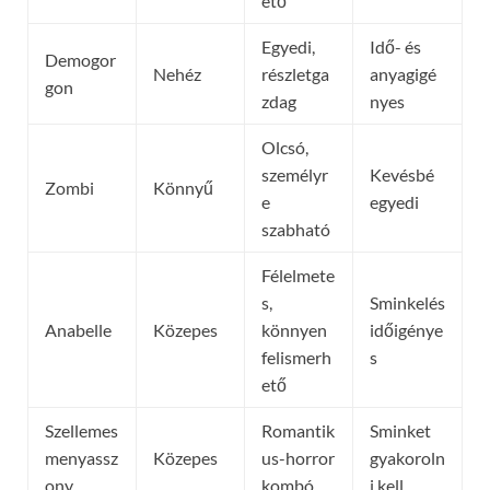
ető
Egyedi,
Idő- és
Demogor
Nehéz
részletga
anyagigé
gon
zdag
nyes
Olcsó,
személyr
Kevésbé
Zombi
Könnyű
e
egyedi
szabható
Félelmete
s,
Sminkelés
Anabelle
Közepes
könnyen
időigénye
felismerh
s
ető
Szellemes
Romantik
Sminket
menyassz
Közepes
us-horror
gyakoroln
ony
kombó
i kell