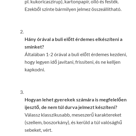
pl. kukoricaszirup), kartonpapír, olló és festék.
Ezekből szinte bármilyen jelmez összeállítható.
Hány órával a buli előtt érdemes elkészíteni a
sminket?
Általában 1-2 órával a buli előtt érdemes kezdeni,
hogy legyen idő javítani, frissíteni, és ne kelljen
kapkodni.
Hogyan lehet gyerekek számára is megfelelően
ijesztő, de nem túl durva jelmezt készíteni?
Válassz klasszikusabb, meseszerű karaktereket
(szellem, boszorkány), és kerüld a túl valósághű
sebeket, vért.