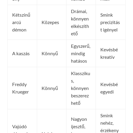
Drámai,
Kétszínű
Smink
könnyen
arcú
Közepes
precizitás
elkészíth
démon
t igényel
ető
Egyszerű,
Kevésbé
A kaszás
Könnyű
mindig
kreatív
hatásos
Klassziku
s,
Freddy
Kevésbé
Könnyű
könnyen
Krueger
egyedi
beszerez
hető
Smink
Nagyon
nehéz,
Vajúdó
ijesztő,
érzékeny