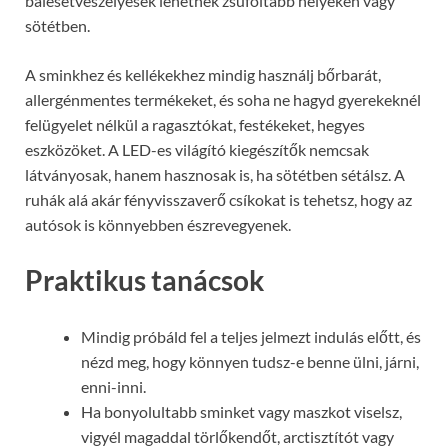
balesetveszélyesek lehetnek zsúfoltabb helyeken vagy
sötétben.
A sminkhez és kellékekhez mindig használj bőrbarát,
allergénmentes termékeket, és soha ne hagyd gyerekeknél
felügyelet nélkül a ragasztókat, festékeket, hegyes
eszközöket. A LED-es világító kiegészítők nemcsak
látványosak, hanem hasznosak is, ha sötétben sétálsz. A
ruhák alá akár fényvisszaverő csíkokat is tehetsz, hogy az
autósok is könnyebben észrevegyenek.
Praktikus tanácsok
Mindig próbáld fel a teljes jelmezt indulás előtt, és
nézd meg, hogy könnyen tudsz-e benne ülni, járni,
enni-inni.
Ha bonyolultabb sminket vagy maszkot viselsz,
vigyél magaddal törlőkendőt, arctisztítót vagy