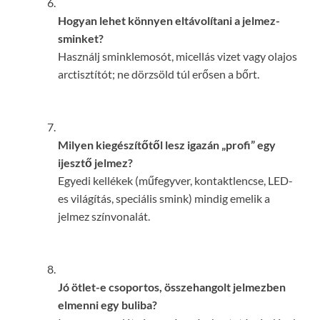
Hogyan lehet könnyen eltávolítani a jelmez-
sminket?
Használj sminklemosót, micellás vizet vagy olajos
arctisztítót; ne dörzsöld túl erősen a bőrt.
Milyen kiegészítőtől lesz igazán „profi” egy
ijesztő jelmez?
Egyedi kellékek (műfegyver, kontaktlencse, LED-
es világítás, speciális smink) mindig emelik a
jelmez színvonalát.
Jó ötlet-e csoportos, összehangolt jelmezben
elmenni egy buliba?