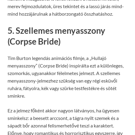
merev fejmozdulatok, üres tekintet és a lassú járás mind-
mind hozzájárulnak a hátborzongató összhatáshoz.
5. Szellemes menyasszony
(Corpse Bride)
Tim Burton legendás animációs filmje, a „Hullajó
menyasszony” (Corpse Bride) inspirálta ezt a különleges,
szomorkás, ugyanakkor félelmetes jelmezt. A szellemes
menyasszony-jelmezhez szükség van egy régi esküvői
ruhára, fátyolra, kék vagy szürke testfestékre és sötét
sminkre.
Ez a jelmez főként akkor nagyon látványos, ha ügyesen
sminkelsz: a beesett arccsont, a tágra nyílt szemek és a
sápadt bőr azonnal felismerhetővé teszi a karaktert.
Előnye, hogy romantikus és horrorisztikus egyszerre, így