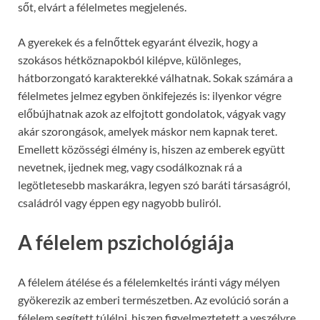
sőt, elvárt a félelmetes megjelenés.
A gyerekek és a felnőttek egyaránt élvezik, hogy a
szokásos hétköznapokból kilépve, különleges,
hátborzongató karakterekké válhatnak. Sokak számára a
félelmetes jelmez egyben önkifejezés is: ilyenkor végre
előbújhatnak azok az elfojtott gondolatok, vágyak vagy
akár szorongások, amelyek máskor nem kapnak teret.
Emellett közösségi élmény is, hiszen az emberek együtt
nevetnek, ijednek meg, vagy csodálkoznak rá a
legötletesebb maskarákra, legyen szó baráti társaságról,
családról vagy éppen egy nagyobb buliról.
A félelem pszichológiája
A félelem átélése és a félelemkeltés iránti vágy mélyen
gyökerezik az emberi természetben. Az evolúció során a
félelem segített túlélni, hiszen figyelmeztetett a veszélyre.