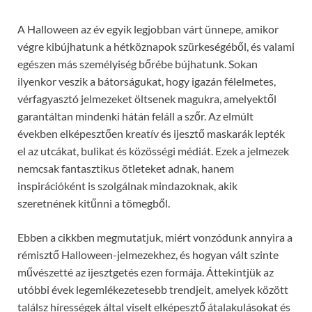
A Halloween az év egyik legjobban várt ünnepe, amikor
végre kibújhatunk a hétköznapok szürkeségéből, és valami
egészen más személyiség bőrébe bújhatunk. Sokan
ilyenkor veszik a bátorságukat, hogy igazán félelmetes,
vérfagyasztó jelmezeket öltsenek magukra, amelyektől
garantáltan mindenki hátán feláll a szőr. Az elmúlt
években elképesztően kreatív és ijesztő maskarák lepték
el az utcákat, bulikat és közösségi médiát. Ezek a jelmezek
nemcsak fantasztikus ötleteket adnak, hanem
inspirációként is szolgálnak mindazoknak, akik
szeretnének kitűnni a tömegből.
Ebben a cikkben megmutatjuk, miért vonzódunk annyira a
rémisztő Halloween-jelmezekhez, és hogyan vált szinte
művészetté az ijesztgetés ezen formája. Áttekintjük az
utóbbi évek legemlékezetesebb trendjeit, amelyek között
találsz hírességek által viselt elképesztő átalakulásokat és