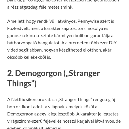
a részletgazdag, félelmetes smink.
Amellett, hogy rendkívül látványos, Pennywise azért is
közkedvelt, mert a karakter sajátos, torz mosolya és
gonosz tekintete szinte bármilyen buliban garantálja a
hátborzongató hangulatot. Az interneten több ezer DIY
videó segít abban, hogyan készítheted el otthon, akár
olcsóbb kellékekből is.
2. Demogorgon („Stranger
Things”)
A Netflix sikersorozata, a „Stranger Things” rengeteg új
horror-ikont adott a világnak, amelyek közül a
Demogorgon az egyik legijesztőbb. A karakter jellegzetes
virágszirom-szerű fejével és hosszú karjaival látványos, de
egyben komplikált jelmez is.