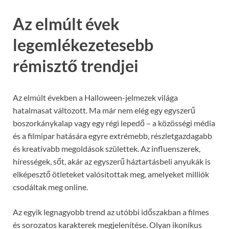
Az elmúlt évek
legemlékezetesebb
rémisztő trendjei
Az elmúlt években a Halloween-jelmezek világa
hatalmasat változott. Ma már nem elég egy egyszerű
boszorkánykalap vagy egy régi lepedő – a közösségi média
és a filmipar hatására egyre extrémebb, részletgazdagabb
és kreatívabb megoldások születtek. Az influenszerek,
hírességek, sőt, akár az egyszerű háztartásbeli anyukák is
elképesztő ötleteket valósítottak meg, amelyeket milliók
csodáltak meg online.
Az egyik legnagyobb trend az utóbbi időszakban a filmes
és sorozatos karakterek megjelenítése. Olyan ikonikus