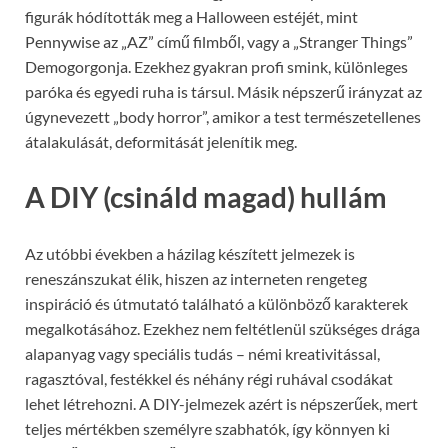
figurák hódították meg a Halloween estéjét, mint
Pennywise az „AZ” című filmből, vagy a „Stranger Things”
Demogorgonja. Ezekhez gyakran profi smink, különleges
paróka és egyedi ruha is társul. Másik népszerű irányzat az
úgynevezett „body horror”, amikor a test természetellenes
átalakulását, deformitását jelenítik meg.
A DIY (csináld magad) hullám
Az utóbbi években a házilag készített jelmezek is
reneszánszukat élik, hiszen az interneten rengeteg
inspiráció és útmutató található a különböző karakterek
megalkotásához. Ezekhez nem feltétlenül szükséges drága
alapanyag vagy speciális tudás – némi kreativitással,
ragasztóval, festékkel és néhány régi ruhával csodákat
lehet létrehozni. A DIY-jelmezek azért is népszerűek, mert
teljes mértékben személyre szabhatók, így könnyen ki