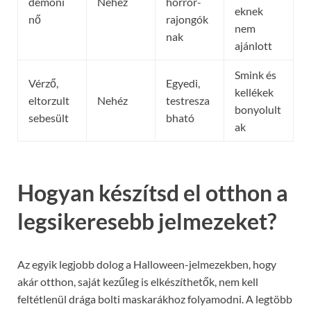
démoni
Nehéz
horror-
eknek
nő
rajongók
nem
nak
ajánlott
Smink és
Vérző,
Egyedi,
kellékek
eltorzult
Nehéz
testresza
bonyolult
sebesült
bható
ak
Hogyan készítsd el otthon a
legsikeresebb jelmezeket?
Az egyik legjobb dolog a Halloween-jelmezekben, hogy
akár otthon, saját kezűleg is elkészíthetők, nem kell
feltétlenül drága bolti maskarákhoz folyamodni. A legtöbb