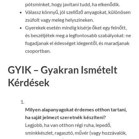
pótsminket, hogy javítani tudd, ha elkenődik.
Válassz könnyű, jól szellőző anyagokat, különösen
zsúfolt vagy meleg helyszíneken.
Gyerekek esetén mindig kísérje őket egy felnőtt,
és beszéljétek meg a legfontosabb szabályokat: ne
fogadjanak el édességet idegentől, és maradjanak
csoportban.
GYIK – Gyakran Ismételt
Kérdések
Milyen alapanyagokat érdemes otthon tartani,
ha saját jelmezt szeretnék készíteni?
Legjobb, ha van otthon régi ruha, lepedő,
sminkkészlet, ragasztó, művér (vagy hozzávalók,