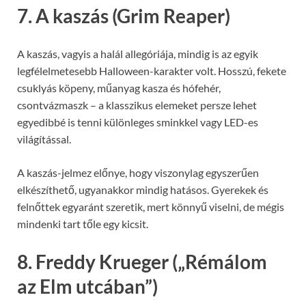
7. A kaszás (Grim Reaper)
A kaszás, vagyis a halál allegóriája, mindig is az egyik
legfélelmetesebb Halloween-karakter volt. Hosszú, fekete
csuklyás köpeny, műanyag kasza és hófehér,
csontvázmaszk – a klasszikus elemeket persze lehet
egyedibbé is tenni különleges sminkkel vagy LED-es
világítással.
A kaszás-jelmez előnye, hogy viszonylag egyszerűen
elkészíthető, ugyanakkor mindig hatásos. Gyerekek és
felnőttek egyaránt szeretik, mert könnyű viselni, de mégis
mindenki tart tőle egy kicsit.
8. Freddy Krueger („Rémálom
az Elm utcában”)