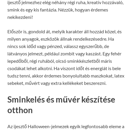
ijesztő jelmezhez elég néhány régi ruha, kreatív hozzávaló,
smink és egy kis fantázia. Nézzük, hogyan érdemes
nekikezdeni!
Először is, gondold át, melyik karakter áll hozzád közel, és
milyen anyagok, eszközök állnak rendelkezésedre. Ha
nincs sok időd vagy pénzed, válassz egyszerűbb, de
látványos jelmezt, például zombit vagy kaszást. Egy fehér
lepedőből, régi ruhából, olcsó sminkkészletből máris
csodákat lehet alkotni. Ha viszont időt és energiát is bele
tudsz tenni, akkor érdemes bonyolultabb maszkokat, latex
sebeket, művért vagy extra kellékeket beszerezni.
Sminkelés és művér készítése
otthon
Az ijesztő Halloween-jelmezek egyik legfontosabb eleme a