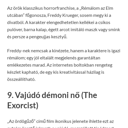
Az örök klasszikus horrorfranchise, a „Rémálom az Elm
utcában” főgonosza, Freddy Krueger, sosem megy ki a
divatból. A karakter elengedhetetlen kellékei a csíkos
pulóver, barna kalap, égett arcot imitáló maszk vagy smink
és persze a pengeujjas kesztyű.
Freddy-nek nemcsak a kinézete, hanem a karaktere is igazi
rémálom; egy jól eltalált megjelenés garantáltan
emlékezetes marad. Az internetes boltokban rengeteg
készlet kapható, de egy kis kreativitással házilag is
összeállítható.
9. Vajúdó démoni nő (The
Exorcist)
„Az ördögűző” című film ikonikus jelenete ihlette ezt az