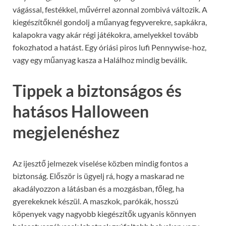
vágással, festékkel, művérrel azonnal zombivá változik. A
kiegészítőknél gondolj a műanyag fegyverekre, sapkákra,
kalapokra vagy akár régi játékokra, amelyekkel tovább
fokozhatod a hatást. Egy óriási piros lufi Pennywise-hoz,
vagy egy műanyag kasza a Halálhoz mindig beválik.
Tippek a biztonságos és
hatásos Halloween
megjelenéshez
Az ijesztő jelmezek viselése közben mindig fontos a
biztonság. Először is ügyelj rá, hogy a maskarad ne
akadályozzon a látásban és a mozgásban, főleg, ha
gyerekeknek készül. A maszkok, parókák, hosszú
köpenyek vagy nagyobb kiegészítők ugyanis könnyen