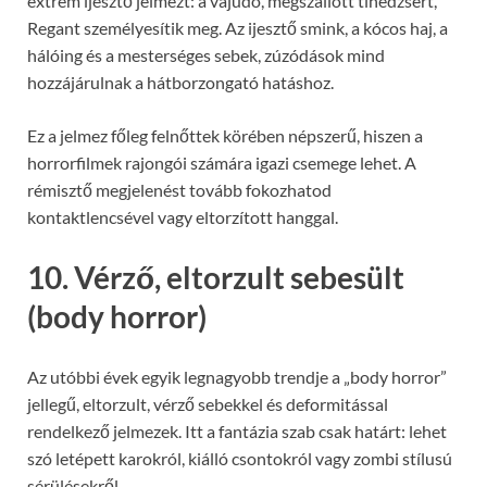
extrém ijesztő jelmezt: a vajúdó, megszállott tinédzsert,
Regant személyesítik meg. Az ijesztő smink, a kócos haj, a
hálóing és a mesterséges sebek, zúzódások mind
hozzájárulnak a hátborzongató hatáshoz.
Ez a jelmez főleg felnőttek körében népszerű, hiszen a
horrorfilmek rajongói számára igazi csemege lehet. A
rémisztő megjelenést tovább fokozhatod
kontaktlencsével vagy eltorzított hanggal.
10. Vérző, eltorzult sebesült
(body horror)
Az utóbbi évek egyik legnagyobb trendje a „body horror”
jellegű, eltorzult, vérző sebekkel és deformitással
rendelkező jelmezek. Itt a fantázia szab csak határt: lehet
szó letépett karokról, kiálló csontokról vagy zombi stílusú
sérülésekről.