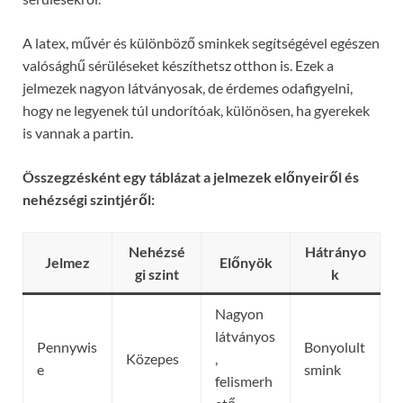
A latex, művér és különböző sminkek segítségével egészen
valósághű sérüléseket készíthetsz otthon is. Ezek a
jelmezek nagyon látványosak, de érdemes odafigyelni,
hogy ne legyenek túl undorítóak, különösen, ha gyerekek
is vannak a partin.
Összegzésként egy táblázat a jelmezek előnyeiről és
nehézségi szintjéről:
Nehézsé
Hátrányo
Jelmez
Előnyök
gi szint
k
Nagyon
látványos
Pennywis
Bonyolult
Közepes
,
e
smink
felismerh