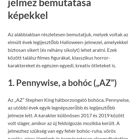
jelmez bemutatása
képekkel
Az alábbiakban részletesen bemutatjuk, melyek voltak az
elmúlt évek legijesztőbb Halloween-jelmezei, amelyekkel
biztosan sikert (és néhány sikolyt) lehet aratni. Ezek
között találsz filmes figurákat, klasszikus horror-
karaktereket és egészen egyedi, kreatív ötleteket is.
1. Pennywise, a bohóc („AZ”)
Az „AZ” Stephen King hátborzongató bohóca, Pennywise,
az utóbbi évek egyik legnépszerűbb és legijesztőbb
jelmeze lett. A karakter különösen 2017 és 2019 között
volt sláger, amikor az új feldolgozás mozikba került. A
jelmezhez szükség van egy fehér bohóc-ruha, vörös
paróka, piros léggömb és természetesen elengedhetetlen