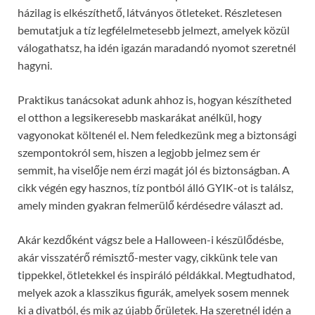
házilag is elkészíthető, látványos ötleteket. Részletesen
bemutatjuk a tíz legfélelmetesebb jelmezt, amelyek közül
válogathatsz, ha idén igazán maradandó nyomot szeretnél
hagyni.
Praktikus tanácsokat adunk ahhoz is, hogyan készítheted
el otthon a legsikeresebb maskarákat anélkül, hogy
vagyonokat költenél el. Nem feledkezünk meg a biztonsági
szempontokról sem, hiszen a legjobb jelmez sem ér
semmit, ha viselője nem érzi magát jól és biztonságban. A
cikk végén egy hasznos, tíz pontból álló GYIK-ot is találsz,
amely minden gyakran felmerülő kérdésedre választ ad.
Akár kezdőként vágsz bele a Halloween-i készülődésbe,
akár visszatérő rémisztő-mester vagy, cikkünk tele van
tippekkel, ötletekkel és inspiráló példákkal. Megtudhatod,
melyek azok a klasszikus figurák, amelyek sosem mennek
ki a divatból, és mik az újabb őrületek. Ha szeretnél idén a