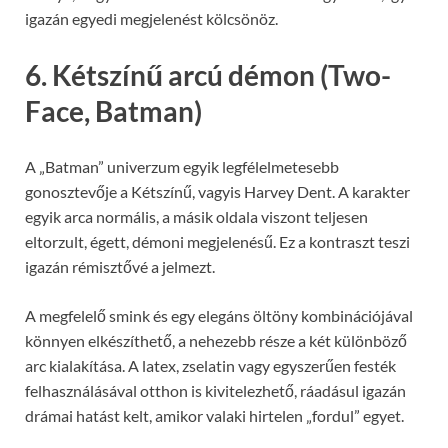
igazán egyedi megjelenést kölcsönöz.
6. Kétszínű arcú démon (Two-
Face, Batman)
A „Batman” univerzum egyik legfélelmetesebb
gonosztevője a Kétszínű, vagyis Harvey Dent. A karakter
egyik arca normális, a másik oldala viszont teljesen
eltorzult, égett, démoni megjelenésű. Ez a kontraszt teszi
igazán rémisztővé a jelmezt.
A megfelelő smink és egy elegáns öltöny kombinációjával
könnyen elkészíthető, a nehezebb része a két különböző
arc kialakítása. A latex, zselatin vagy egyszerűen festék
felhasználásával otthon is kivitelezhető, ráadásul igazán
drámai hatást kelt, amikor valaki hirtelen „fordul” egyet.