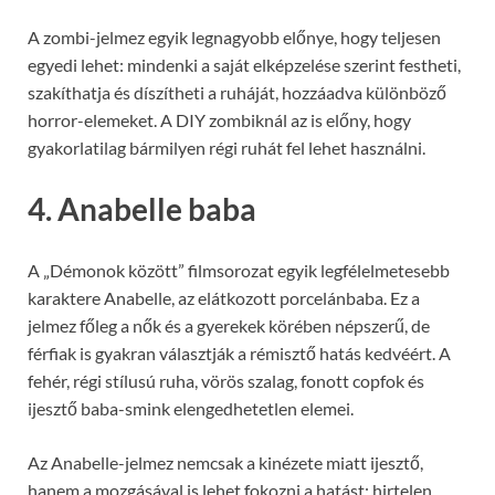
A zombi-jelmez egyik legnagyobb előnye, hogy teljesen
egyedi lehet: mindenki a saját elképzelése szerint festheti,
szakíthatja és díszítheti a ruháját, hozzáadva különböző
horror-elemeket. A DIY zombiknál az is előny, hogy
gyakorlatilag bármilyen régi ruhát fel lehet használni.
4. Anabelle baba
A „Démonok között” filmsorozat egyik legfélelmetesebb
karaktere Anabelle, az elátkozott porcelánbaba. Ez a
jelmez főleg a nők és a gyerekek körében népszerű, de
férfiak is gyakran választják a rémisztő hatás kedvéért. A
fehér, régi stílusú ruha, vörös szalag, fonott copfok és
ijesztő baba-smink elengedhetetlen elemei.
Az Anabelle-jelmez nemcsak a kinézete miatt ijesztő,
hanem a mozgásával is lehet fokozni a hatást: hirtelen,