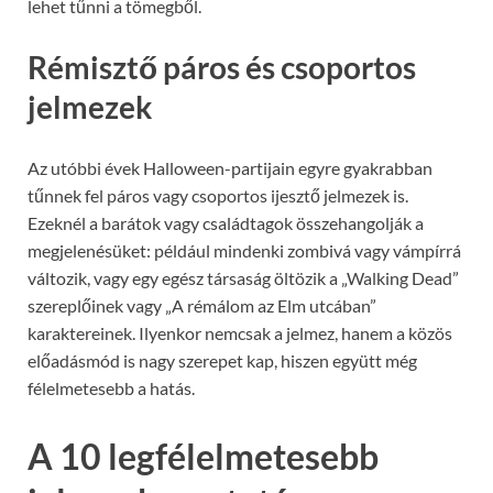
lehet tűnni a tömegből.
Rémisztő páros és csoportos
jelmezek
Az utóbbi évek Halloween-partijain egyre gyakrabban
tűnnek fel páros vagy csoportos ijesztő jelmezek is.
Ezeknél a barátok vagy családtagok összehangolják a
megjelenésüket: például mindenki zombivá vagy vámpírrá
változik, vagy egy egész társaság öltözik a „Walking Dead”
szereplőinek vagy „A rémálom az Elm utcában”
karaktereinek. Ilyenkor nemcsak a jelmez, hanem a közös
előadásmód is nagy szerepet kap, hiszen együtt még
félelmetesebb a hatás.
A 10 legfélelmetesebb