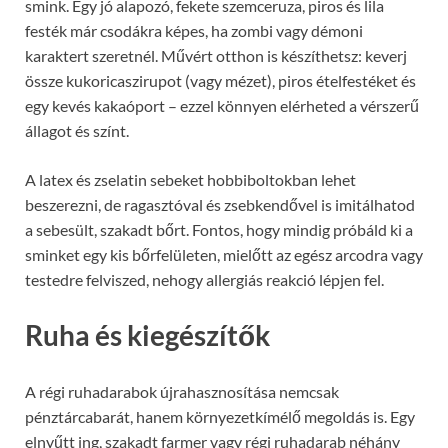
smink. Egy jó alapozó, fekete szemceruza, piros és lila
festék már csodákra képes, ha zombi vagy démoni
karaktert szeretnél. Művért otthon is készíthetsz: keverj
össze kukoricaszirupot (vagy mézet), piros ételfestéket és
egy kevés kakaóport – ezzel könnyen elérheted a vérszerű
állagot és színt.
A latex és zselatin sebeket hobbiboltokban lehet
beszerezni, de ragasztóval és zsebkendővel is imitálhatod
a sebesült, szakadt bőrt. Fontos, hogy mindig próbáld ki a
sminket egy kis bőrfelületen, mielőtt az egész arcodra vagy
testedre felviszed, nehogy allergiás reakció lépjen fel.
Ruha és kiegészítők
A régi ruhadarabok újrahasznosítása nemcsak
pénztárcabarát, hanem környezetkímélő megoldás is. Egy
elnyűtt ing, szakadt farmer vagy régi ruhadarab néhány