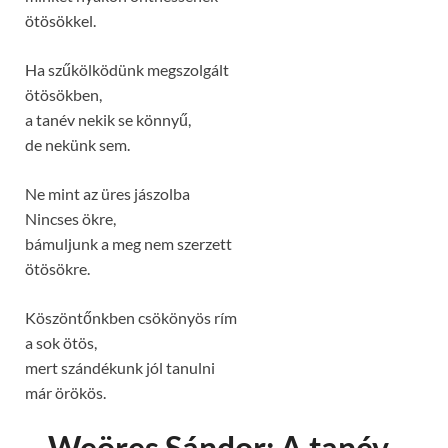
ötösökkel.
Ha szűkölködünk megszolgált
ötösökben,
a tanév nekik se könnyű,
de nekünk sem.
Ne mint az üres jászolba
Nincses ökre,
bámuljunk a meg nem szerzett
ötösökre.
Köszöntőnkben csökönyös rím
a sok ötös,
mert szándékunk jól tanulni
már örökös.
Weöres Sándor: A tanév-