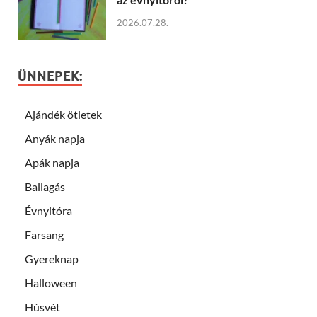
2026.07.28.
ÜNNEPEK:
Ajándék ötletek
Anyák napja
Apák napja
Ballagás
Évnyitóra
Farsang
Gyereknap
Halloween
Húsvét