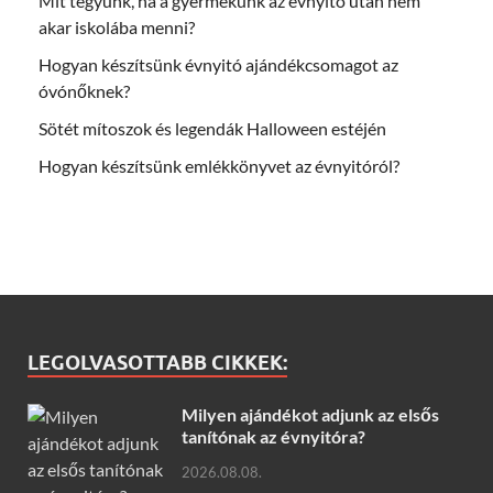
Mit tegyünk, ha a gyermekünk az évnyitó után nem
akar iskolába menni?
Hogyan készítsünk évnyitó ajándékcsomagot az
óvónőknek?
Sötét mítoszok és legendák Halloween estéjén
Hogyan készítsünk emlékkönyvet az évnyitóról?
LEGOLVASOTTABB CIKKEK:
Milyen ajándékot adjunk az elsős
tanítónak az évnyitóra?
2026.08.08.