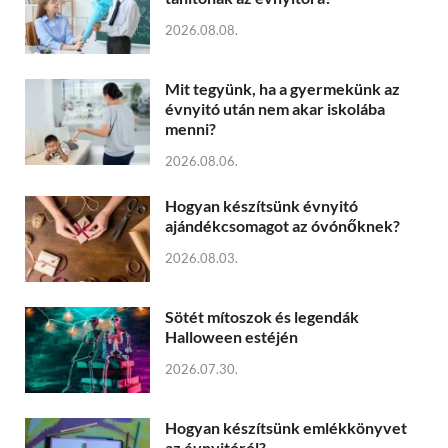
2026.08.08.
Mit tegyünk, ha a gyermekünk az
évnyitó után nem akar iskolába
menni?
2026.08.06.
Hogyan készítsünk évnyitó
ajándékcsomagot az óvónőknek?
2026.08.03.
Sötét mítoszok és legendák
Halloween estéjén
2026.07.30.
Hogyan készítsünk emlékkönyvet
az évnyitóról?