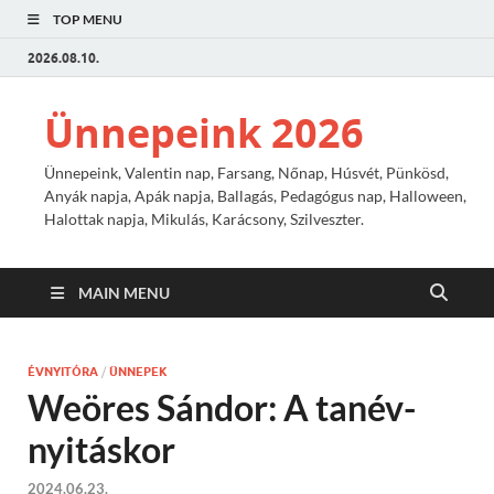
TOP MENU
2026.08.10.
Ünnepeink 2026
Ünnepeink, Valentin nap, Farsang, Nőnap, Húsvét, Pünkösd,
Anyák napja, Apák napja, Ballagás, Pedagógus nap, Halloween,
Halottak napja, Mikulás, Karácsony, Szilveszter.
MAIN MENU
ÉVNYITÓRA
/
ÜNNEPEK
Weöres Sándor: A tanév-
nyitáskor
2024.06.23.