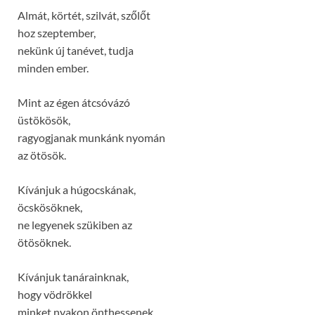
Almát, körtét, szilvát, szőlőt
hoz szeptember,
nekünk új tanévet, tudja
minden ember.
Mint az égen átcsóvázó
üstökösök,
ragyogjanak munkánk nyomán
az ötösök.
Kívánjuk a húgocskának,
öcskösöknek,
ne legyenek szükiben az
ötösöknek.
Kívánjuk tanárainknak,
hogy vödrökkel
minket nyakon önthessenek