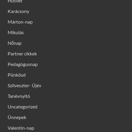
Húsvét
Karácsony
Márton-nap
Mikulás
Nőnap
Partner cikkek
Pedagógusnap
Pünkösd
Szilveszter- Újév
Tanévnyitó
Uncategorized
Ünnepek
Valentin-nap