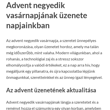
Advent negyedik
vasárnapjának üzenete
napjainkban
Az advent negyedik vasárnapja, a szeretet ünnepélyes
megkoronázása, olyan üzenetet hordoz, amely ma talán
még időszerűbb, mint valaha. Modern világunkban, ahol a
rohanás, a technológiai zaj és a stressz sokszor
elhomályosítja a valódi értékeket, ez a nap arra hív, hogy
megálljunk egy pillanatra, és újra kapcsolatba lépjünk
önmagunkkal, szeretteinkkel és az ünnep igazi lényegével.
Az advent üzenetének aktualitása
Advent negyedik vasárnapjának lángja a szeretetet és a
reményt hozza el számunkra egy olyan korban, amelyben