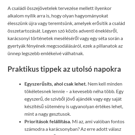
A családi összejövetelek tervezése mellett ilyenkor
alkalom nyílik arra is, hogy olyan hagyományokat
élesszünk újra vagy teremtsünk, amelyek erősítik a család
összetartozását. Legyen szó közös adventi éneklésről,
karácsonyi történetek meséléséről vagy egy séta során a
gyertyák fényének megcsodálásáról, ezek a pillanatok az
ünnep legszebb emlékeivé válhatnak.
Praktikus tippek az utolsó napokra
Egyszerűsíts, ahol csak lehet.
Nem kell minden
tökéletesnek lennie – a kevesebb néha több. Egy
egyszerű, de szívből jövő ajándék vagy egy saját
készítésű sütemény is ugyanolyan értékes lehet,
mint a nagy gesztusok.
Prioritások felállítása.
Mi az, ami valóban fontos
számodra a karácsonyban? Az erre adott válasz