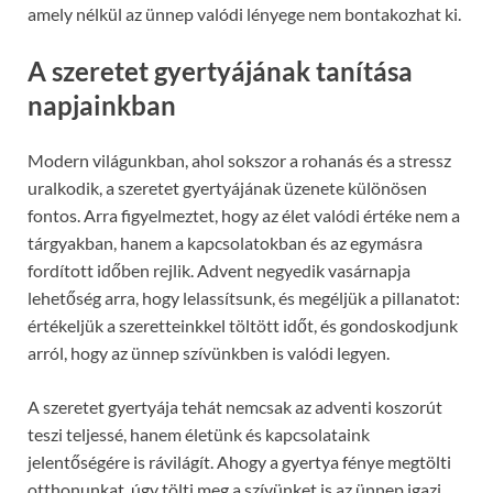
amely nélkül az ünnep valódi lényege nem bontakozhat ki.
A szeretet gyertyájának tanítása
napjainkban
Modern világunkban, ahol sokszor a rohanás és a stressz
uralkodik, a szeretet gyertyájának üzenete különösen
fontos. Arra figyelmeztet, hogy az élet valódi értéke nem a
tárgyakban, hanem a kapcsolatokban és az egymásra
fordított időben rejlik. Advent negyedik vasárnapja
lehetőség arra, hogy lelassítsunk, és megéljük a pillanatot:
értékeljük a szeretteinkkel töltött időt, és gondoskodjunk
arról, hogy az ünnep szívünkben is valódi legyen.
A szeretet gyertyája tehát nemcsak az adventi koszorút
teszi teljessé, hanem életünk és kapcsolataink
jelentőségére is rávilágít. Ahogy a gyertya fénye megtölti
otthonunkat, úgy tölti meg a szívünket is az ünnep igazi