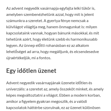
Az advent negyedik vasárnapja egyfajta lelki tükör is,
amelyben szembenézhetünk azzal, hogy mit is jelent
számunkra a szeretet. A gyertya fénye nemcsak a
külvilágot világítja meg, hanem önmagunkat is: milyen
kapcsolataink vannak, hogyan bánunk másokkal, és mit
tehetünk azért, hogy életünk szebb és harmonikusabb
legyen. Az ünnep előtti rohanásban ez az alkalom
lehetőséget ad arra, hogy megálljunk, és elcsendesedve
újraértékeljük, mi a fontos.
Egy időtlen üzenet
Advent negyedik vasárnapjának üzenete időtlen és
univerzális: a szeretet az, amely összeköt minket, és amely
képes megváltoztatni a világot. Ebben a modern korban,
amikor a figyelem gyakran megoszlik, és a valódi
kapcsolatok háttérbe szorulnak, ez az üzenet különösen