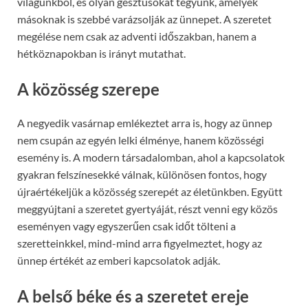
világunkból, és olyan gesztusokat tegyünk, amelyek
másoknak is szebbé varázsolják az ünnepet. A szeretet
megélése nem csak az adventi időszakban, hanem a
hétköznapokban is irányt mutathat.
A közösség szerepe
A negyedik vasárnap emlékeztet arra is, hogy az ünnep
nem csupán az egyén lelki élménye, hanem közösségi
esemény is. A modern társadalomban, ahol a kapcsolatok
gyakran felszínesekké válnak, különösen fontos, hogy
újraértékeljük a közösség szerepét az életünkben. Együtt
meggyújtani a szeretet gyertyáját, részt venni egy közös
eseményen vagy egyszerűen csak időt tölteni a
szeretteinkkel, mind-mind arra figyelmeztet, hogy az
ünnep értékét az emberi kapcsolatok adják.
A belső béke és a szeretet ereje