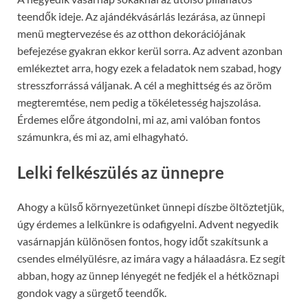
teendők ideje. Az ajándékvásárlás lezárása, az ünnepi
menü megtervezése és az otthon dekorációjának
befejezése gyakran ekkor kerül sorra. Az advent azonban
emlékeztet arra, hogy ezek a feladatok nem szabad, hogy
stresszforrássá váljanak. A cél a meghittség és az öröm
megteremtése, nem pedig a tökéletesség hajszolása.
Érdemes előre átgondolni, mi az, ami valóban fontos
számunkra, és mi az, ami elhagyható.
Lelki felkészülés az ünnepre
Ahogy a külső környezetünket ünnepi díszbe öltöztetjük,
úgy érdemes a lelkünkre is odafigyelni. Advent negyedik
vasárnapján különösen fontos, hogy időt szakítsunk a
csendes elmélyülésre, az imára vagy a hálaadásra. Ez segít
abban, hogy az ünnep lényegét ne fedjék el a hétköznapi
gondok vagy a sürgető teendők.