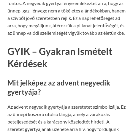
fontos. A negyedik gyertya fénye emlékeztet arra, hogy az
ünnep igazi lényege nem a tökéletes ajándékokban, hanem
a szívből jövő szeretetben rejlik. Ez a nap lehetőséget ad
arra, hogy megálljunk, átérezzük a pillanat jelentőségét, és
az ünnep valódi szellemiségét vigyük tovább az életünkbe.
GYIK – Gyakran Ismételt
Kérdések
Mit jelképez az advent negyedik
gyertyája?
Az advent negyedik gyertyája a szeretetet szimbolizálja. Ez
az ünnepi koszorú utolsó lángja, amely a várakozás
beteljesedését és a karácsony közeledtét hirdeti. A
szeretet gyertyájának üzenete arra hív, hogy forduljunk