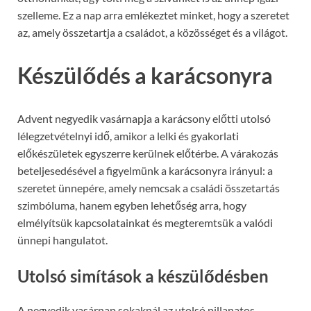
szelleme. Ez a nap arra emlékeztet minket, hogy a szeretet
az, amely összetartja a családot, a közösséget és a világot.
Készülődés a karácsonyra
Advent negyedik vasárnapja a karácsony előtti utolsó
lélegzetvételnyi idő, amikor a lelki és gyakorlati
előkészületek egyszerre kerülnek előtérbe. A várakozás
beteljesedésével a figyelmünk a karácsonyra irányul: a
szeretet ünnepére, amely nemcsak a családi összetartás
szimbóluma, hanem egyben lehetőség arra, hogy
elmélyítsük kapcsolatainkat és megteremtsük a valódi
ünnepi hangulatot.
Utolsó simítások a készülődésben
A negyedik vasárnap sokaknál az utolsó pillanatos