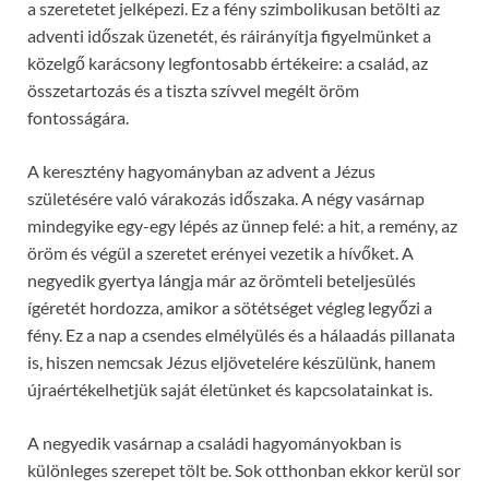
a szeretetet jelképezi. Ez a fény szimbolikusan betölti az
adventi időszak üzenetét, és ráirányítja figyelmünket a
közelgő karácsony legfontosabb értékeire: a család, az
összetartozás és a tiszta szívvel megélt öröm
fontosságára.
A keresztény hagyományban az advent a Jézus
születésére való várakozás időszaka. A négy vasárnap
mindegyike egy-egy lépés az ünnep felé: a hit, a remény, az
öröm és végül a szeretet erényei vezetik a hívőket. A
negyedik gyertya lángja már az örömteli beteljesülés
ígéretét hordozza, amikor a sötétséget végleg legyőzi a
fény. Ez a nap a csendes elmélyülés és a hálaadás pillanata
is, hiszen nemcsak Jézus eljövetelére készülünk, hanem
újraértékelhetjük saját életünket és kapcsolatainkat is.
A negyedik vasárnap a családi hagyományokban is
különleges szerepet tölt be. Sok otthonban ekkor kerül sor