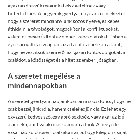
gyakran érezzük magunkat elszigeteltnek vagy
túlterheltnek. A negyedik gyertya fénye arra emlékeztet,
hogy a szeretet mindannyiunk közös nyelve, és képes
áthidalni a távolságot, megbékíteni a konfliktusokat,
valamint megerősíteni az emberi kapcsolatokat. Ebben a
gyorsan változó világban az advent üzenete arra tanít,
hogy ne veszítsük szem elől az igazán fontos dolgokat: a
családot, a közösséget és a hitet az emberi jóságban.
A szeretet megélése a
mindennapokban
A szeretet gyertyája napjainkban arra is ösztönöz, hogy ne
csak beszéljünk róla, hanem cselekedjünk is. Ez lehet egy
egyszerű kedves szó, egy apró segítség, vagy akár az idő
ajándéka, amit valaki más számára adunk. A negyedik
vasárnap különösen jó alkalom arra, hogy kilépjünk saját