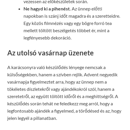
vezessen az előkészületek során.
Ne hagyd ki a pihenést.
Az ünnep előtti
napokban is szánj időt magadra és a szeretteidre.
Egy közös filmnézés vagy egy bögre forró tea
mellett töltött beszélgetés többet ér, mint a
legfényesebb dekoráció.
Az utolsó vasárnap üzenete
A karácsonyra való készülődés lényege nemcsak a
külsőségekben, hanem a szívben rejlik. Advent negyedik
vasárnapja figyelmeztet arra, hogy az ünnep nem a
tökéletes díszletekről vagy ajándékokról szól, hanem a
szeretetről, az együtt töltött időről és a meghittségről. A
készülődés során tehát ne feledkezz meg arról, hogy a
legfontosabb ajándék a figyelmed, a törődésed és az, hogy
jelen legyél a pillanatban.