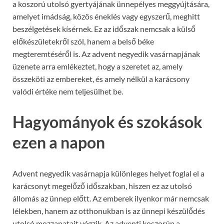
a koszorú utolsó gyertyájának ünnepélyes meggyújtására,
amelyet imádság, közös éneklés vagy egyszerű, meghitt
beszélgetések kísérnek. Ez az időszak nemcsak a külső
előkészületekről szól, hanem a belső béke
megteremtéséről is. Az advent negyedik vasárnapjának
üzenete arra emlékeztet, hogy a szeretet az, amely
összeköti az embereket, és amely nélkül a karácsony
valódi értéke nem teljesülhet be.
Hagyományok és szokások
ezen a napon
Advent negyedik vasárnapja különleges helyet foglal el a
karácsonyt megelőző időszakban, hiszen ez az utolsó
állomás az ünnep előtt. Az emberek ilyenkor már nemcsak
lélekben, hanem az otthonukban is az ünnepi készülődés
utolsó mozzanatait végzik. Az adventi koszorún a