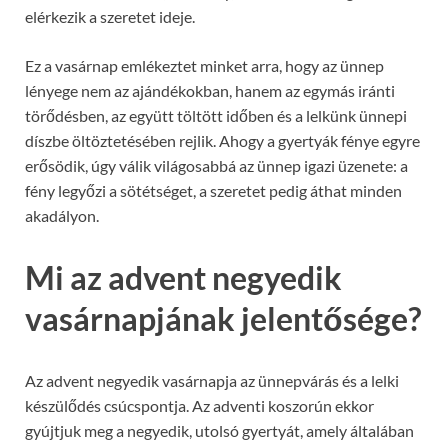
elérkezik a szeretet ideje.
Ez a vasárnap emlékeztet minket arra, hogy az ünnep
lényege nem az ajándékokban, hanem az egymás iránti
törődésben, az együtt töltött időben és a lelkünk ünnepi
díszbe öltöztetésében rejlik. Ahogy a gyertyák fénye egyre
erősödik, úgy válik világosabbá az ünnep igazi üzenete: a
fény legyőzi a sötétséget, a szeretet pedig áthat minden
akadályon.
Mi az advent negyedik
vasárnapjának jelentősége?
Az advent negyedik vasárnapja az ünnepvárás és a lelki
készülődés csúcspontja. Az adventi koszorún ekkor
gyújtjuk meg a negyedik, utolsó gyertyát, amely általában