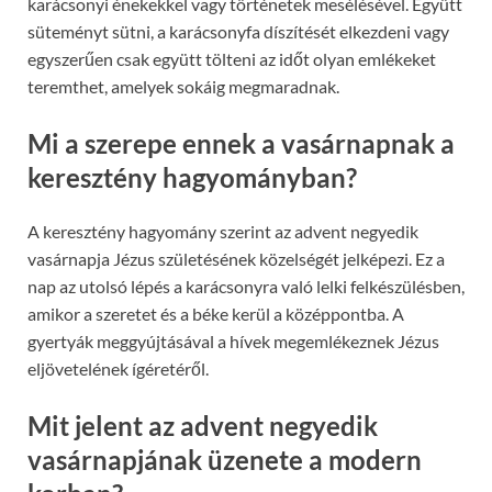
karácsonyi énekekkel vagy történetek mesélésével. Együtt
süteményt sütni, a karácsonyfa díszítését elkezdeni vagy
egyszerűen csak együtt tölteni az időt olyan emlékeket
teremthet, amelyek sokáig megmaradnak.
Mi a szerepe ennek a vasárnapnak a
keresztény hagyományban?
A keresztény hagyomány szerint az advent negyedik
vasárnapja Jézus születésének közelségét jelképezi. Ez a
nap az utolsó lépés a karácsonyra való lelki felkészülésben,
amikor a szeretet és a béke kerül a középpontba. A
gyertyák meggyújtásával a hívek megemlékeznek Jézus
eljövetelének ígéretéről.
Mit jelent az advent negyedik
vasárnapjának üzenete a modern