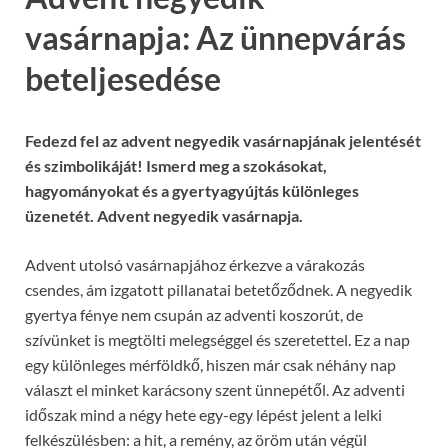
vasárnapja: Az ünnepvárás
beteljesedése
Fedezd fel az advent negyedik vasárnapjának jelentését
és szimbolikáját! Ismerd meg a szokásokat,
hagyományokat és a gyertyagyújtás különleges
üzenetét. Advent negyedik vasárnapja.
Advent utolsó vasárnapjához érkezve a várakozás
csendes, ám izgatott pillanatai betetőződnek. A negyedik
gyertya fénye nem csupán az adventi koszorút, de
szívünket is megtölti melegséggel és szeretettel. Ez a nap
egy különleges mérföldkő, hiszen már csak néhány nap
választ el minket karácsony szent ünnepétől. Az adventi
időszak mind a négy hete egy-egy lépést jelent a lelki
felkészülésben: a hit, a remény, az öröm után végül