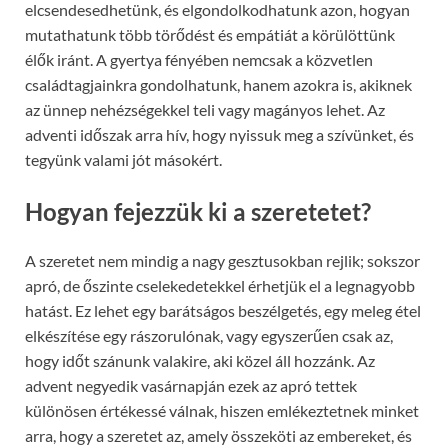
elcsendesedhetünk, és elgondolkodhatunk azon, hogyan
mutathatunk több törődést és empátiát a körülöttünk
élők iránt. A gyertya fényében nemcsak a közvetlen
családtagjainkra gondolhatunk, hanem azokra is, akiknek
az ünnep nehézségekkel teli vagy magányos lehet. Az
adventi időszak arra hív, hogy nyissuk meg a szívünket, és
tegyünk valami jót másokért.
Hogyan fejezzük ki a szeretetet?
A szeretet nem mindig a nagy gesztusokban rejlik; sokszor
apró, de őszinte cselekedetekkel érhetjük el a legnagyobb
hatást. Ez lehet egy barátságos beszélgetés, egy meleg étel
elkészítése egy rászorulónak, vagy egyszerűen csak az,
hogy időt szánunk valakire, aki közel áll hozzánk. Az
advent negyedik vasárnapján ezek az apró tettek
különösen értékessé válnak, hiszen emlékeztetnek minket
arra, hogy a szeretet az, amely összeköti az embereket, és