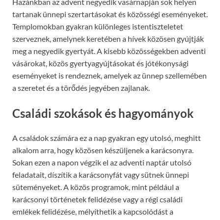
Hazánkban az advent negyedik vasárnapján sok helyen
tartanak ünnepi szertartásokat és közösségi eseményeket.
Templomokban gyakran különleges istentiszteletet
szerveznek, amelynek keretében a hívek közösen gyújtják
meg a negyedik gyertyát. A kisebb közösségekben adventi
vásárokat, közös gyertyagyújtásokat és jótékonysági
eseményeket is rendeznek, amelyek az ünnep szellemében
a szeretet és a törődés jegyében zajlanak.
Családi szokások és hagyományok
A családok számára ez a nap gyakran egy utolsó, meghitt
alkalom arra, hogy közösen készüljenek a karácsonyra.
Sokan ezen a napon végzik el az adventi naptár utolsó
feladatait, díszítik a karácsonyfát vagy sütnek ünnepi
süteményeket. A közös programok, mint például a
karácsonyi történetek felidézése vagy a régi családi
emlékek felidézése, mélyíthetik a kapcsolódást a