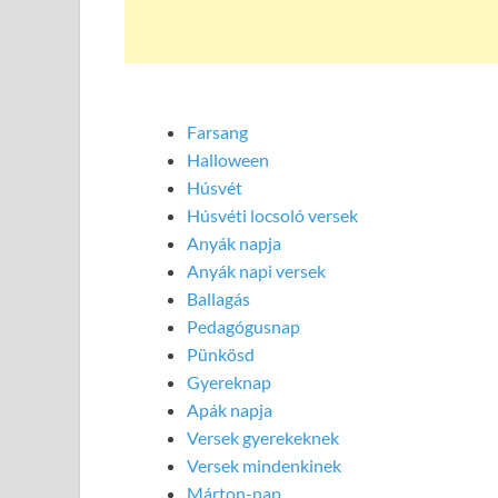
Farsang
Halloween
Húsvét
Húsvéti locsoló versek
Anyák napja
Anyák napi versek
Ballagás
Pedagógusnap
Pünkösd
Gyereknap
Apák napja
Versek gyerekeknek
Versek mindenkinek
Márton-nap