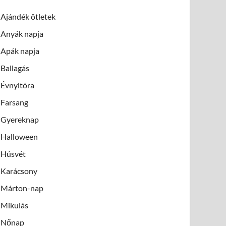
Ajándék ötletek
Anyák napja
Apák napja
Ballagás
Évnyitóra
Farsang
Gyereknap
Halloween
Húsvét
Karácsony
Márton-nap
Mikulás
Nőnap