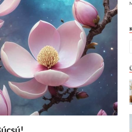
M
úcsú!