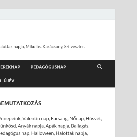
ottak napja, Mikulás, Karácsony, Szilveszter.
YEREKNAP
PEDAGÓGUSNAP
R- ÚJÉV
BEMUTATKOZÁS
nnepeink, Valentin nap, Farsang, Nőnap, Húsvét,
ünkösd, Anyák napja, Apák napja, Ballagás,
edagógus nap, Halloween, Halottak napja,