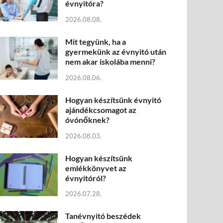
évnyitóra?
2026.08.08.
Mit tegyünk, ha a
gyermekünk az évnyitó után
nem akar iskolába menni?
2026.08.06.
Hogyan készítsünk évnyitó
ajándékcsomagot az
óvónőknek?
2026.08.03.
Hogyan készítsünk
emlékkönyvet az
évnyitóról?
2026.07.28.
Tanévnyitó beszédek