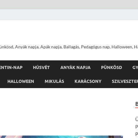
nkösd, Anyák napja, Apák napja, Ballagás, Pedagógus nap, Halloween, Hal
ENTIN-NAP
HÚSVÉT
ANYÁK NAPJA
PÜNKÖSD
G
HALLOWEEN
MIKULÁS
KARÁCSONY
SZILVESZTE
Ü
P
P