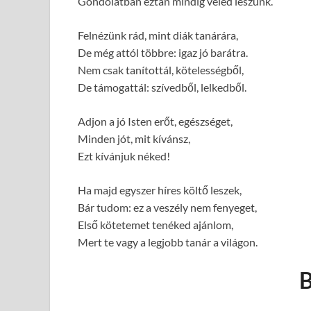
Gondolatban eztán mindig veled leszünk.
Felnézünk rád, mint diák tanárára,
De még attól többre: igaz jó barátra.
Nem csak tanítottál, kötelességből,
De támogattál: szívedből, lelkedből.
Adjon a jó Isten erőt, egészséget,
Minden jót, mit kívánsz,
Ezt kívánjuk néked!
Ha majd egyszer híres költő leszek,
Bár tudom: ez a veszély nem fenyeget,
Első kötetemet tenéked ajánlom,
Mert te vagy a legjobb tanár a világon.
B