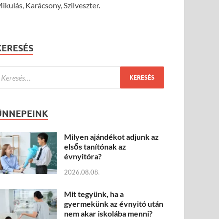
ikulás, Karácsony, Szilveszter.
KERESÉS
ÜNNEPEINK
Milyen ajándékot adjunk az
elsős tanítónak az
évnyitóra?
2026.08.08.
Mit tegyünk, ha a
gyermekünk az évnyitó után
nem akar iskolába menni?