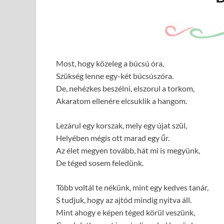
Most, hogy közeleg a búcsú óra,
Szükség lenne egy-két búcsúszóra.
De, nehézkes beszélni, elszorul a torkom,
Akaratom ellenére elcsuklik a hangom.
Lezárul egy korszak, mely egy újat szül,
Helyében mégis ott marad egy űr.
Az élet megyen tovább, hát mi is megyünk,
De téged sosem feledünk.
Több voltál te nékünk, mint egy kedves tanár,
S tudjuk, hogy az ajtód mindig nyitva áll.
Mint ahogy e képen téged körül veszünk,