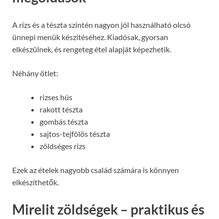
A rizs és a tészta szintén nagyon jól használható olcsó
ünnepi menük készítéséhez. Kiadósak, gyorsan
elkészülnek, és rengeteg étel alapját képezhetik.
Néhány ötlet:
rizses hús
rakott tészta
gombás tészta
sajtos-tejfölös tészta
zöldséges rizs
Ezek az ételek nagyobb család számára is könnyen
elkészíthetők.
Mirelit zöldségek – praktikus és