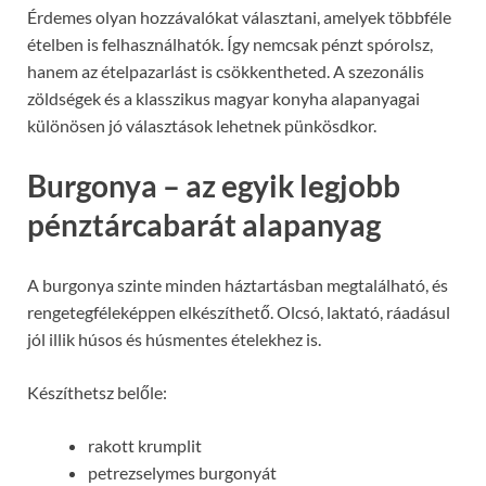
Érdemes olyan hozzávalókat választani, amelyek többféle
ételben is felhasználhatók. Így nemcsak pénzt spórolsz,
hanem az ételpazarlást is csökkentheted. A szezonális
zöldségek és a klasszikus magyar konyha alapanyagai
különösen jó választások lehetnek pünkösdkor.
Burgonya – az egyik legjobb
pénztárcabarát alapanyag
A burgonya szinte minden háztartásban megtalálható, és
rengetegféleképpen elkészíthető. Olcsó, laktató, ráadásul
jól illik húsos és húsmentes ételekhez is.
Készíthetsz belőle:
rakott krumplit
petrezselymes burgonyát