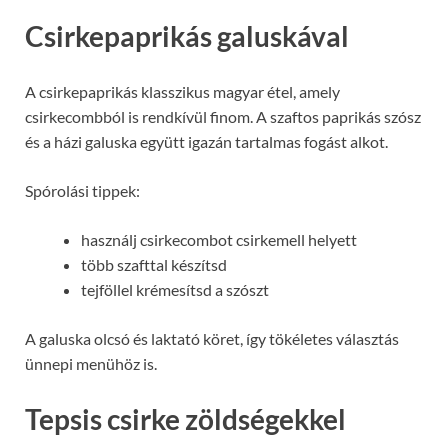
Csirkepaprikás galuskával
A csirkepaprikás klasszikus magyar étel, amely
csirkecombból is rendkívül finom. A szaftos paprikás szósz
és a házi galuska együtt igazán tartalmas fogást alkot.
Spórolási tippek:
használj csirkecombot csirkemell helyett
több szafttal készítsd
tejföllel krémesítsd a szószt
A galuska olcsó és laktató köret, így tökéletes választás
ünnepi menühöz is.
Tepsis csirke zöldségekkel