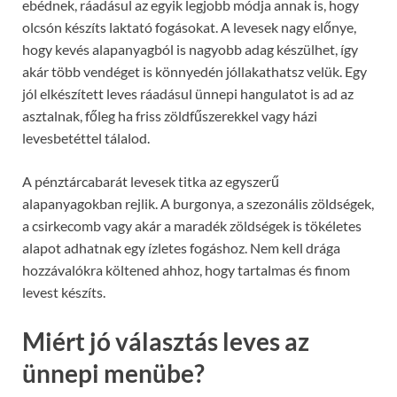
ebédnek, ráadásul az egyik legjobb módja annak is, hogy
olcsón készíts laktató fogásokat. A levesek nagy előnye,
hogy kevés alapanyagból is nagyobb adag készülhet, így
akár több vendéget is könnyedén jóllakathatsz velük. Egy
jól elkészített leves ráadásul ünnepi hangulatot is ad az
asztalnak, főleg ha friss zöldfűszerekkel vagy házi
levesbetéttel tálalod.
A pénztárcabarát levesek titka az egyszerű
alapanyagokban rejlik. A burgonya, a szezonális zöldségek,
a csirkecomb vagy akár a maradék zöldségek is tökéletes
alapot adhatnak egy ízletes fogáshoz. Nem kell drága
hozzávalókra költened ahhoz, hogy tartalmas és finom
levest készíts.
Miért jó választás leves az
ünnepi menübe?