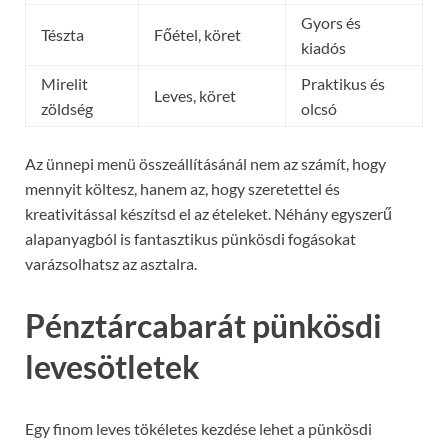
Gyors és
Tészta
Főétel, köret
kiadós
Mirelit
Praktikus és
Leves, köret
zöldség
olcsó
Az ünnepi menü összeállításánál nem az számít, hogy
mennyit költesz, hanem az, hogy szeretettel és
kreativitással készítsd el az ételeket. Néhány egyszerű
alapanyagból is fantasztikus pünkösdi fogásokat
varázsolhatsz az asztalra.
Pénztárcabarát pünkösdi
levesötletek
Egy finom leves tökéletes kezdése lehet a pünkösdi