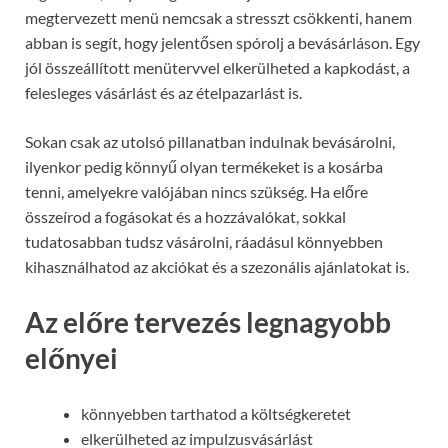
megtervezett menü nemcsak a stresszt csökkenti, hanem
abban is segít, hogy jelentősen spórolj a bevásárláson. Egy
jól összeállított menütervvel elkerülheted a kapkodást, a
felesleges vásárlást és az ételpazarlást is.
Sokan csak az utolsó pillanatban indulnak bevásárolni,
ilyenkor pedig könnyű olyan termékeket is a kosárba
tenni, amelyekre valójában nincs szükség. Ha előre
összeírod a fogásokat és a hozzávalókat, sokkal
tudatosabban tudsz vásárolni, ráadásul könnyebben
kihasználhatod az akciókat és a szezonális ajánlatokat is.
Az előre tervezés legnagyobb
előnyei
könnyebben tarthatod a költségkeretet
elkerülheted az impulzusvásárlást