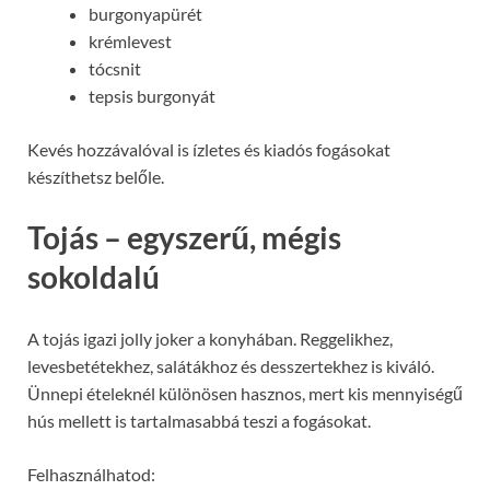
burgonyapürét
krémlevest
tócsnit
tepsis burgonyát
Kevés hozzávalóval is ízletes és kiadós fogásokat
készíthetsz belőle.
Tojás – egyszerű, mégis
sokoldalú
A tojás igazi jolly joker a konyhában. Reggelikhez,
levesbetétekhez, salátákhoz és desszertekhez is kiváló.
Ünnepi ételeknél különösen hasznos, mert kis mennyiségű
hús mellett is tartalmasabbá teszi a fogásokat.
Felhasználhatod: