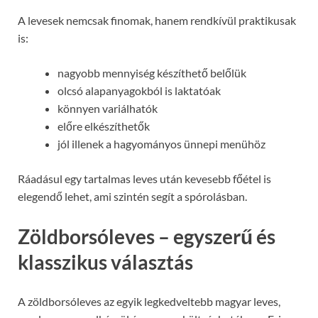
A levesek nemcsak finomak, hanem rendkívül praktikusak
is:
nagyobb mennyiség készíthető belőlük
olcsó alapanyagokból is laktatóak
könnyen variálhatók
előre elkészíthetők
jól illenek a hagyományos ünnepi menühöz
Ráadásul egy tartalmas leves után kevesebb főétel is
elegendő lehet, ami szintén segít a spórolásban.
Zöldborsóleves – egyszerű és
klasszikus választás
A zöldborsóleves az egyik legkedveltebb magyar leves,