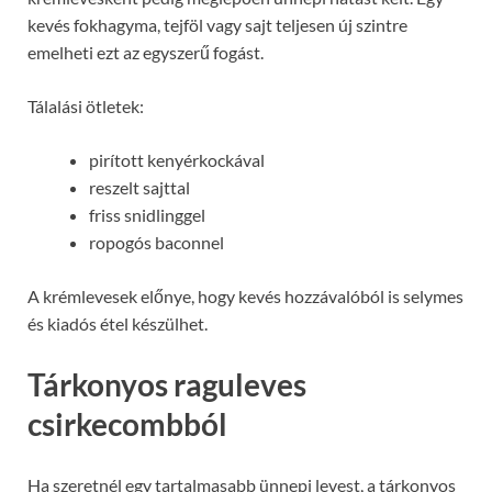
kevés fokhagyma, tejföl vagy sajt teljesen új szintre
emelheti ezt az egyszerű fogást.
Tálalási ötletek:
pirított kenyérkockával
reszelt sajttal
friss snidlinggel
ropogós baconnel
A krémlevesek előnye, hogy kevés hozzávalóból is selymes
és kiadós étel készülhet.
Tárkonyos raguleves
csirkecombból
Ha szeretnél egy tartalmasabb ünnepi levest, a tárkonyos