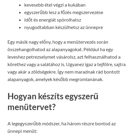
kevesebb étel végzi a kukában
egyszerűbb lesz a főzés megszervezése
időt és energiát spórolhatsz
nyugodtabban készülhetsz az ünnepre
Egy másik nagy előny, hogy a menütervezés során
összehangolhatod az alapanyagokat. Például ha egy
leveshez petrezselymet vásárolsz, azt felhasználhatod a
körethez vagy a salátához is. Ugyanez igaz a tejfölre, sajtra
vagy akár a zöldségekre. Így nem maradnak rád bontott
alapanyagok, amelyek később megromlanának.
Hogyan készíts egyszerű
menütervet?
A legegyszerűbb módszer, ha három részre bontod az
ünnepi menüt: