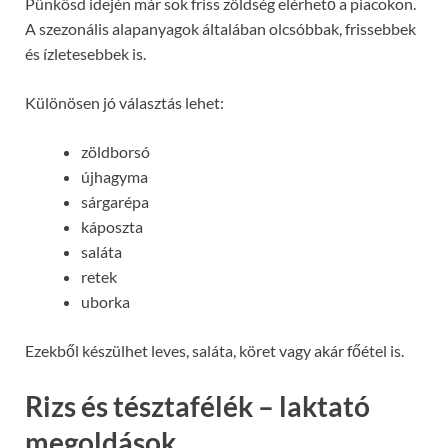
Pünkösd idején már sok friss zöldség elérhető a piacokon.
A szezonális alapanyagok általában olcsóbbak, frissebbek
és ízletesebbek is.
Különösen jó választás lehet:
zöldborsó
újhagyma
sárgarépa
káposzta
saláta
retek
uborka
Ezekből készülhet leves, saláta, köret vagy akár főétel is.
Rizs és tésztafélék – laktató
megoldások