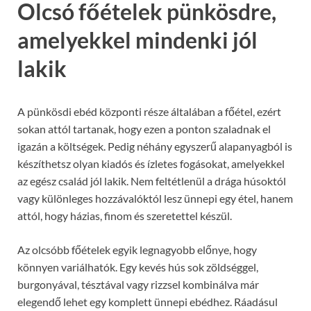
Olcsó főételek pünkösdre,
amelyekkel mindenki jól
lakik
A pünkösdi ebéd központi része általában a főétel, ezért
sokan attól tartanak, hogy ezen a ponton szaladnak el
igazán a költségek. Pedig néhány egyszerű alapanyagból is
készíthetsz olyan kiadós és ízletes fogásokat, amelyekkel
az egész család jól lakik. Nem feltétlenül a drága húsoktól
vagy különleges hozzávalóktól lesz ünnepi egy étel, hanem
attól, hogy házias, finom és szeretettel készül.
Az olcsóbb főételek egyik legnagyobb előnye, hogy
könnyen variálhatók. Egy kevés hús sok zöldséggel,
burgonyával, tésztával vagy rizzsel kombinálva már
elegendő lehet egy komplett ünnepi ebédhez. Ráadásul