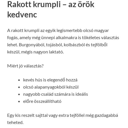
Rakott krumpli – az örök
kedvenc
A rakott krumpli az egyik legismertebb olcsó magyar
fogás, amely még ünnepi alkalmakra is tökéletes választás
lehet. Burgonyából, tojásból, kolbászból és tejfölből
készül, mégis nagyon laktató.
Miért jó választás?
kevés hús is elegendő hozzá
olcsó alapanyagokból készül
nagyobb család számára is ideális
előre összeállítható
Egy kis reszelt sajttal vagy extra tejföllel még gazdagabbá
teheted.