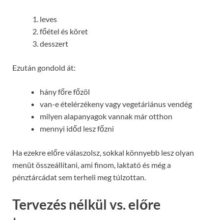
leves
főétel és köret
desszert
Ezután gondold át:
hány főre főzöl
van-e ételérzékeny vagy vegetáriánus vendég
milyen alapanyagok vannak már otthon
mennyi időd lesz főzni
Ha ezekre előre válaszolsz, sokkal könnyebb lesz olyan
menüt összeállítani, ami finom, laktató és még a
pénztárcádat sem terheli meg túlzottan.
Tervezés nélkül vs. előre