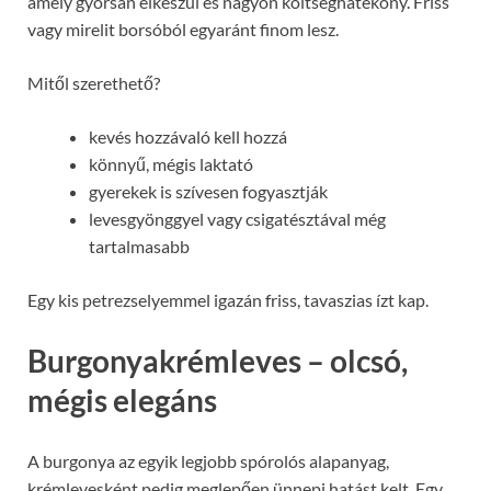
amely gyorsan elkészül és nagyon költséghatékony. Friss
vagy mirelit borsóból egyaránt finom lesz.
Mitől szerethető?
kevés hozzávaló kell hozzá
könnyű, mégis laktató
gyerekek is szívesen fogyasztják
levesgyönggyel vagy csigatésztával még
tartalmasabb
Egy kis petrezselyemmel igazán friss, tavaszias ízt kap.
Burgonyakrémleves – olcsó,
mégis elegáns
A burgonya az egyik legjobb spórolós alapanyag,
krémlevesként pedig meglepően ünnepi hatást kelt. Egy