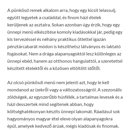
A pünkösd remek alkalom arra, hogy egy kicsit lelassulj,
együtt legyetek a családdal, és finom házi ételek
kerüljenek az asztalra. Sokan azonban úgy érzik, hogy egy
ünnepi menü elkészítése komoly kiadásokkal jár, pedig egy
kis tervezéssel és néhány praktikus ötlettel igazán
pénztárcabarát módon is készíthetsz látványos és laktató
fogásokat. Nem a drága alapanyagoktól lesz különleges az
ünnepi ebéd, hanem az otthonos hangulattól, a szeretettel
készített ételektől és a közösen eltöltött időtől.
Az olcsó pünkösdi menü nem jelenti azt, hogy le kell
mondanod az ízekről vagy a változatosságról. A szezonális
zöldségek, az egyszerűbb húsfélék, a tartalmas levesek és a
házi desszertek mind segítenek abban, hogy
költséghatékonyan készíts ünnepi lakomát. Ráadásul sok
hagyományos magyar étel eleve olyan alapanyagokra
épül, amelyek kedvező árúak, mégis kiadósak és finomak.