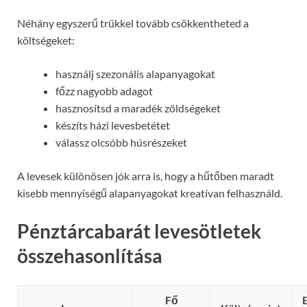
Néhány egyszerű trükkel tovább csökkentheted a
költségeket:
használj szezonális alapanyagokat
főzz nagyobb adagot
hasznosítsd a maradék zöldségeket
készíts házi levesbetétet
válassz olcsóbb húsrészeket
A levesek különösen jók arra is, hogy a hűtőben maradt
kisebb mennyiségű alapanyagokat kreatívan felhasználd.
Pénztárcabarát levesötletek
összehasonlítása
Fő
E