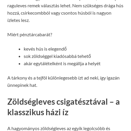
raguleves remek választás lehet. Nem szükséges drága hús
hozzá, csirkecombból vagy csontos húsból is nagyon
ízletes lesz.
Miért pénztárcabarát?
kevés hús is elegendő
sok zöldséggel kiadósabbá tehető
akár egytálételként is megállja a helyét
A tárkony és a tejföl különlegesebb ízt ad neki, így igazán
ünnepinek hat.
Zöldségleves csigatésztával – a
klasszikus házi íz
A hagyományos zöldségleves az egyik legolcsóbb és