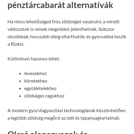
pénztárcabarát alternatívák
Ha nincs lehetőséged friss zöldséget vásárolni, a mirelit
változatok is remek megoldást jelenthetnek. Sokszor
olcsóbbak, hosszabb ideig eltarthatók, és gyorsabbá teszik
a főzést.
Különösen hasznos lehet:
levesekhez
köretekhez
egytálételekhez
zöldséges ragukhoz
A modern gyorsfagyasztási technológiának köszönhetően
a legtöbb zöldség megőrzi az ízét és tápanyagtartalmát.