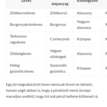
Leves
Költségszint
alapanyag
Zöldborsóleves
Zöldborsó
Alacsony
Nagyon
Burgonyakrémleves
Burgonya
alacsony
Tárkonyos
Csirkecomb
Közepes
raguleves
Vegyes
Zöldségleves
Alacsony
zöldségek
Hideg
Szezonális
Közepes
gyümölcsleves
gyümölcs
Egy jól megválasztott leves nemcsak finom és laktató,
hanem segít abban is, hogy a pünkösdi menü ünnepi
maradjon anélkül, hogy túl sok pénzt kellene költened rá.