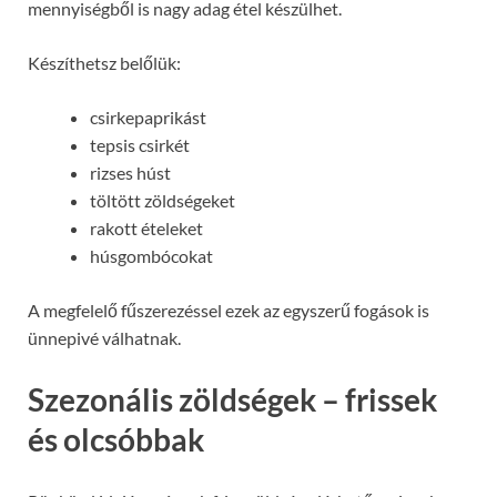
mennyiségből is nagy adag étel készülhet.
Készíthetsz belőlük:
csirkepaprikást
tepsis csirkét
rizses húst
töltött zöldségeket
rakott ételeket
húsgombócokat
A megfelelő fűszerezéssel ezek az egyszerű fogások is
ünnepivé válhatnak.
Szezonális zöldségek – frissek
és olcsóbbak