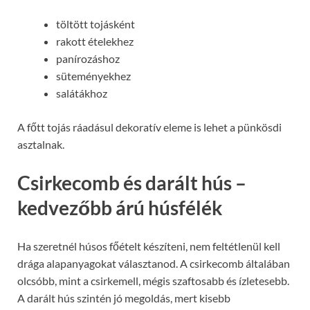
töltött tojásként
rakott ételekhez
panírozáshoz
süteményekhez
salátákhoz
A főtt tojás ráadásul dekoratív eleme is lehet a pünkösdi
asztalnak.
Csirkecomb és darált hús –
kedvezőbb árú húsfélék
Ha szeretnél húsos főételt készíteni, nem feltétlenül kell
drága alapanyagokat választanod. A csirkecomb általában
olcsóbb, mint a csirkemell, mégis szaftosabb és ízletesebb.
A darált hús szintén jó megoldás, mert kisebb