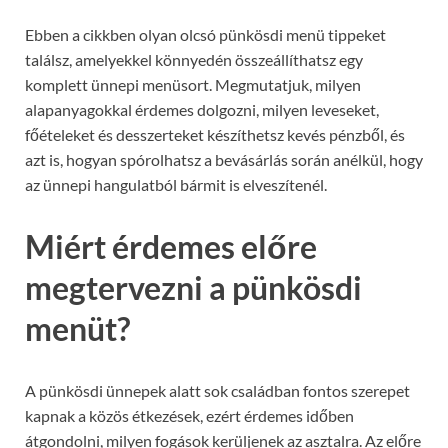
Ebben a cikkben olyan olcsó pünkösdi menü tippeket
találsz, amelyekkel könnyedén összeállíthatsz egy
komplett ünnepi menüsort. Megmutatjuk, milyen
alapanyagokkal érdemes dolgozni, milyen leveseket,
főételeket és desszerteket készíthetsz kevés pénzből, és
azt is, hogyan spórolhatsz a bevásárlás során anélkül, hogy
az ünnepi hangulatból bármit is elveszítenél.
Miért érdemes előre
megtervezni a pünkösdi
menüt?
A pünkösdi ünnepek alatt sok családban fontos szerepet
kapnak a közös étkezések, ezért érdemes időben
átgondolni, milyen fogások kerüljenek az asztalra. Az előre