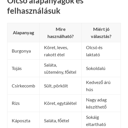
Olcsó alapanyagok és
felhasználásuk
Mire
Miért jó
Alapanyag
használható?
választás?
Köret, leves,
Olcsó és
Burgonya
rakott étel
laktató
Saláta,
Tojás
Sokoldalú
sütemény, főétel
Kedvező árú
Csirkecomb
Sült, pörkölt
hús
Nagy adag
Rizs
Köret, egytálétel
készíthető
Sokáig
Káposzta
Saláta, főétel
eltartható