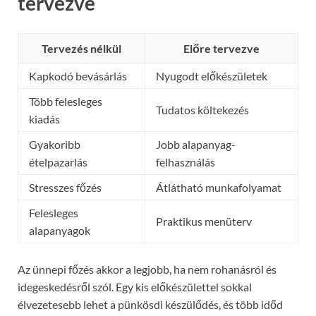
tervezve
Tervezés nélkül
Előre tervezve
Kapkodó bevásárlás
Nyugodt előkészületek
Több felesleges
Tudatos költekezés
kiadás
Gyakoribb
Jobb alapanyag-
ételpazarlás
felhasználás
Stresszes főzés
Átlátható munkafolyamat
Felesleges
Praktikus menüterv
alapanyagok
Az ünnepi főzés akkor a legjobb, ha nem rohanásról és
idegeskedésről szól. Egy kis előkészülettel sokkal
élvezetesebb lehet a pünkösdi készülődés, és több időd